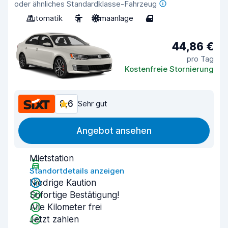
oder ähnliches Standardklasse-Fahrzeug
Automatik
5
Klimaanlage
4
44,86 €
pro Tag
Kostenfreie Stornierung
8,6
Sehr gut
Angebot ansehen
Mietstation
Standortdetails anzeigen
Niedrige Kaution
Sofortige Bestätigung!
Alle Kilometer frei
Jetzt zahlen