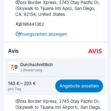
Cross Border Xpress, 2745 Otay Pacific Dr,
Agenten-Hilfsbereitschaft
7,5
(Skywalk to Tijuana Intl Apo), San Diego,
Schnelle Abholung
8,1
CA, 92154, United States
+16196441362
Schnelle Abgabe
8,5
Öffnungszeiten anzeigen
Sauberkeit des Fahrzeugs
8,0
Zustand des Fahrzeugs
8,1
Avis
Durchschnittlich
7,9
1 Bewertung
Preis-Qualität-Verhältnis
7,7
143 € – 223 €
Angebote ansehen
pro Tag
Einfach zu finden
8,2
Cross Border Xpress, 2745 Otay Pacific Dr,
Agenten-Hilfsbereitschaft
7,6
(Skywalk to Tijuana Intl Airport), San Diego,