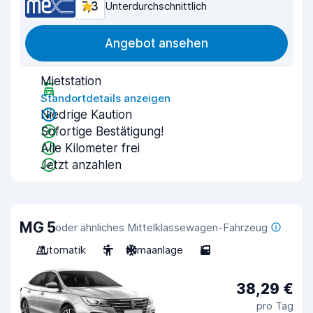
7,3
Unterdurchschnittlich
Angebot ansehen
Mietstation
Standortdetails anzeigen
Niedrige Kaution
Sofortige Bestätigung!
Alle Kilometer frei
Jetzt anzahlen
MG 5
oder ähnliches Mittelklassewagen-Fahrzeug
Automatik
5
Klimaanlage
5
38,29 €
pro Tag