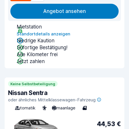
Angebot ansehen
Mietstation
Standortdetails anzeigen
Niedrige Kaution
Sofortige Bestätigung!
Alle Kilometer frei
Jetzt zahlen
Keine Selbstbeteiligung
Nissan Sentra
oder ähnliches Mittelklassewagen-Fahrzeug
Automatik
5
Klimaanlage
4
44,53 €