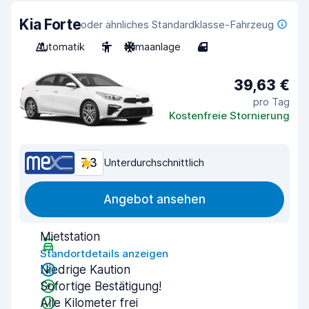
Kia Forte
oder ähnliches Standardklasse-Fahrzeug
Automatik
5
Klimaanlage
4
39,63 €
pro Tag
Kostenfreie Stornierung
7,3
Unterdurchschnittlich
Angebot ansehen
Mietstation
Standortdetails anzeigen
Niedrige Kaution
Sofortige Bestätigung!
Alle Kilometer frei