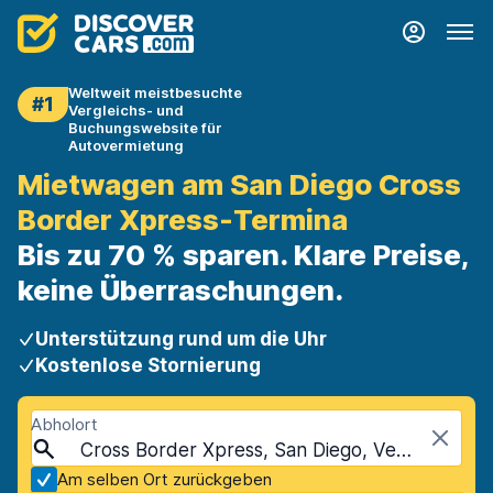
Weltweit meistbesuchte
#1
Vergleichs- und
Buchungswebsite für
Autovermietung
Mietwagen am San Diego Cross
Border Xpress-Termina
Bis zu 70 % sparen. Klare Preise,
keine Überraschungen.
Unterstützung rund um die Uhr
Kostenlose Stornierung
Abholort
Cross Border Xpress, San Diego, Vereinigte Staaten - Kalifornien
Am selben Ort zurückgeben