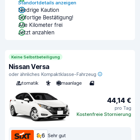
Standortdetails anzeigen
Niedrige Kaution
Sofortige Bestätigung!
Alle Kilometer frei
Jetzt anzahlen
Keine Selbstbeteiligung
Nissan Versa
oder ähnliches Kompaktklasse-Fahrzeug
Automatik
5
Klimaanlage
4
44,14 €
pro Tag
Kostenfreie Stornierung
8,6
Sehr gut