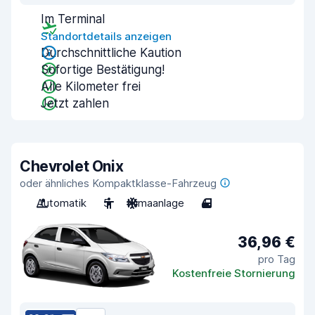
Im Terminal
Standortdetails anzeigen
Durchschnittliche Kaution
Sofortige Bestätigung!
Alle Kilometer frei
Jetzt zahlen
Chevrolet Onix
oder ähnliches Kompaktklasse-Fahrzeug
Automatik
5
Klimaanlage
4
36,96 €
pro Tag
Kostenfreie Stornierung