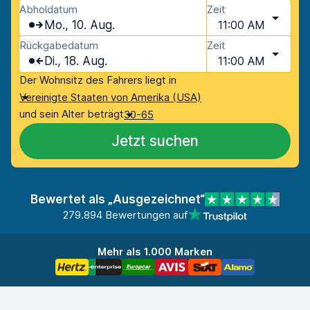
Abholdatum
Zeit
Mo., 10. Aug.
11:00 AM
Rückgabedatum
Zeit
Di., 18. Aug.
11:00 AM
Der Wohnsitz des Fahrers liegt in
Vereinigte Staaten von Amerika (USA)
und sein Alter beträgt
30-65
Jetzt suchen
Bewertet als „Ausgezeichnet“
279.894 Bewertungen auf
Mehr als 1.000 Marken