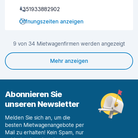
Schnelle Abholung
8,4
+351933882902
Schnelle Abgabe
8,9
Öffnungszeiten anzeigen
Sauberkeit des Fahrzeugs
8,8
9 von 34 Mietwagenfirmen werden angezeigt
Zustand des Fahrzeugs
8,1
Mehr anzeigen
Abonnieren Sie
unseren Newsletter
Melden Sie sich an, um die
besten Mietwagenangebote per
Mail zu erhalten! Kein Spam, nur