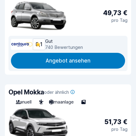
49,73 €
pro Tag
Gut
8,1
740 Bewertungen
Angebot ansehen
Opel Mokka
oder ähnlich
Manuell
5
Klimaanlage
5
51,73 €
pro Tag