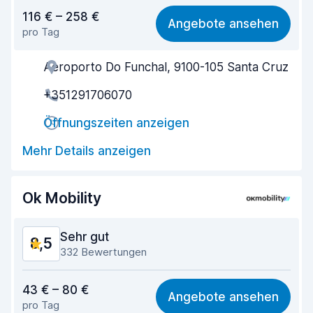
Preis-Qualität-Verhältnis
8,0
116 € – 258 €
Angebote ansehen
pro Tag
Einfach zu finden
8,7
Aeroporto Do Funchal, 9100-105 Santa Cruz
Agenten-Hilfsbereitschaft
8,3
+351291706070
Schnelle Abholung
8,3
Öffnungszeiten anzeigen
Schnelle Abgabe
9,5
Mehr Details anzeigen
Sauberkeit des Fahrzeugs
9,5
Zustand des Fahrzeugs
8,9
Ok Mobility
Sehr gut
8,5
332 Bewertungen
Preis-Qualität-Verhältnis
8,3
43 € – 80 €
Angebote ansehen
pro Tag
Einfach zu finden
8,6