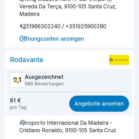
Vereda Da Terça, 9100-105 Santa Cruz,
Schnelle Abholung
9,2
Madeira
+351966302240 / +351925900280
Schnelle Abgabe
9,4
Öffnungszeiten anzeigen
Sauberkeit des Fahrzeugs
9,6
Zustand des Fahrzeugs
8,8
Rodavante
Ausgezeichnet
9,1
986 Bewertungen
Preis-Qualität-Verhältnis
8,6
81 €
Angebote ansehen
pro Tag
Einfach zu finden
9,3
Aeroporto Internacional Da Madeira -
Agenten-Hilfsbereitschaft
9,1
Cristiano Ronaldo, 9100-105 Santa Cruz
Schnelle Abholung
9,3