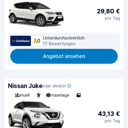
29,80 €
pro Tag
Unterdurchschnittlich
7,0
17 Bewertungen
Angebot ansehen
Nissan Juke
oder ähnlich
Manuell
5
Klimaanlage
5
43,13 €
pro Tag