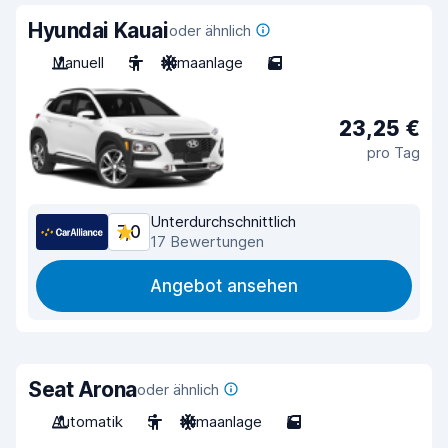
Hyundai Kauai
oder ähnlich
Manuell
5
Klimaanlage
5
23,25 €
pro Tag
Unterdurchschnittlich
7,0
17 Bewertungen
Angebot ansehen
Seat Arona
oder ähnlich
Automatik
5
Klimaanlage
5