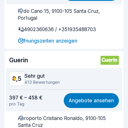
R. do Cano 15, 9100-105 Santa Cruz,
Agenten-Hilfsbereitschaft
8,5
Portugal
Schnelle Abholung
8,2
+34902360636 / +351935488703
Schnelle Abgabe
8,6
Öffnungszeiten anzeigen
Sauberkeit des Fahrzeugs
9,0
Guerin
Zustand des Fahrzeugs
8,2
Sehr gut
8,5
413 Bewertungen
Preis-Qualität-Verhältnis
8,1
397 € – 458 €
Angebote ansehen
pro Tag
Einfach zu finden
8,7
Aeroporto Cristiano Ronaldo, 9100-105
Agenten-Hilfsbereitschaft
8,4
Santa Cruz