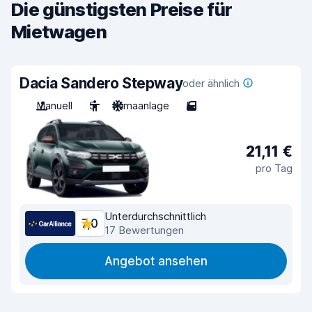
Die günstigsten Preise für
Mietwagen
Dacia Sandero Stepway
oder ähnlich
Manuell
5
Klimaanlage
5
21,11 €
pro Tag
Unterdurchschnittlich
7,0
17 Bewertungen
Angebot ansehen