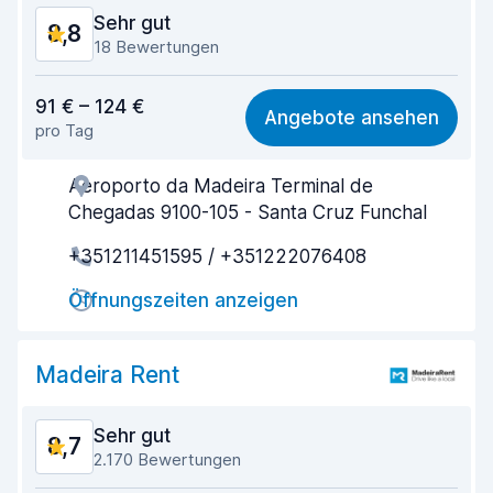
Sehr gut
8,8
18 Bewertungen
Preis-Qualität-Verhältnis
8,0
91 € – 124 €
Angebote ansehen
pro Tag
Einfach zu finden
9,0
Aeroporto da Madeira Terminal de
Agenten-Hilfsbereitschaft
8,5
Chegadas 9100-105 - Santa Cruz Funchal
Schnelle Abholung
9,4
+351211451595 / +351222076408
Schnelle Abgabe
9,6
Öffnungszeiten anzeigen
Sauberkeit des Fahrzeugs
9,0
Madeira Rent
Zustand des Fahrzeugs
8,2
Sehr gut
8,7
2.170 Bewertungen