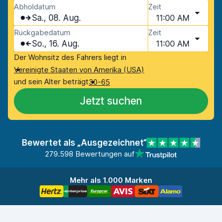
Abholdatum
Zeit
Sa., 08. Aug.
11:00 AM
Rückgabedatum
Zeit
So., 16. Aug.
11:00 AM
Der Wohnsitz des Fahrers liegt in
Vereinigte Staaten von Amerika (USA)
und sein Alter beträgt
30-65
Jetzt suchen
Bewertet als „Ausgezeichnet“
279.598 Bewertungen auf
Mehr als 1.000 Marken