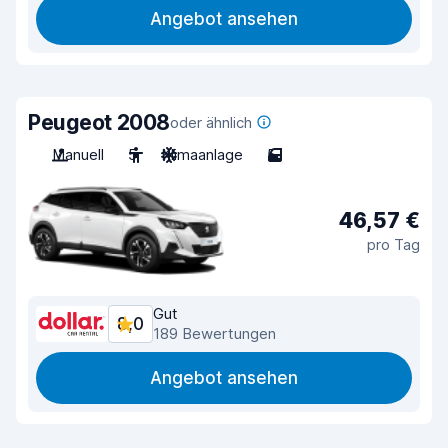
Angebot ansehen
Peugeot 2008
oder ähnlich
Manuell
5
Klimaanlage
5
46,57 €
pro Tag
Gut
8,0
189 Bewertungen
Angebot ansehen