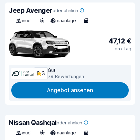
Jeep Avenger
oder ähnlich
Manuell
5
Klimaanlage
5
47,12 €
pro Tag
Gut
8,3
79 Bewertungen
Angebot ansehen
Nissan Qashqai
oder ähnlich
Manuell
5
Klimaanlage
5