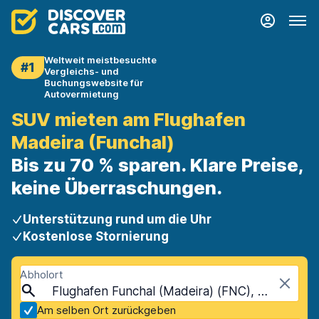
Weltweit meistbesuchte
#1
Vergleichs- und
Buchungswebsite für
Autovermietung
SUV mieten am Flughafen
Madeira (Funchal)
Bis zu 70 % sparen. Klare Preise,
keine Überraschungen.
Unterstützung rund um die Uhr
Kostenlose Stornierung
Abholort
Flughafen Funchal (Madeira) (FNC), Madeira, Portugal
Am selben Ort zurückgeben