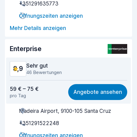
+351291635773
Schnelle Abgabe
9,3
Öffnungszeiten anzeigen
Sauberkeit des Fahrzeugs
9,5
Mehr Details anzeigen
Zustand des Fahrzeugs
8,8
Enterprise
Sehr gut
8,9
46 Bewertungen
Preis-Qualität-Verhältnis
8,4
59 € – 75 €
Angebote ansehen
pro Tag
Einfach zu finden
9,0
Madeira Airport, 9100-105 Santa Cruz
Agenten-Hilfsbereitschaft
8,8
+351291522248
Schnelle Abholung
8,7
Öffnungszeiten anzeigen