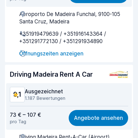
Einfach zu finden
9,4
Aeroporto De Madeira Funchal, 9100-105
Agenten-Hilfsbereitschaft
9,7
Santa Cruz, Madeira
Schnelle Abholung
9,5
+351919479639 / +351916143364 /
+351291772130 / +351291934890
Schnelle Abgabe
9,8
Öffnungszeiten anzeigen
Sauberkeit des Fahrzeugs
9,7
Zustand des Fahrzeugs
9,2
Driving Madeira Rent A Car
Ausgezeichnet
9,1
1.187 Bewertungen
Preis-Qualität-Verhältnis
8,8
73 € – 107 €
Angebote ansehen
pro Tag
Einfach zu finden
9,0
Driving Madeira Rent-A-Car (Airport),
Agenten-Hilfsbereitschaft
9,1