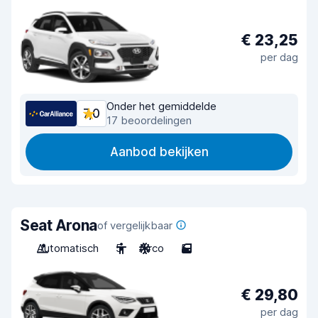
€ 23,25
per dag
Onder het gemiddelde
7,0
17 beoordelingen
Aanbod bekijken
Seat Arona
of vergelijkbaar
Automatisch
5
Airco
5
€ 29,80
per dag