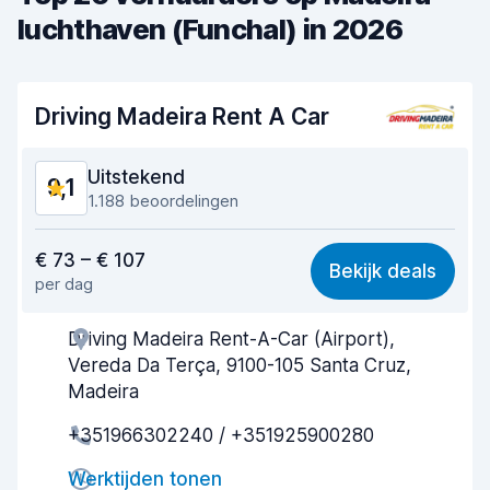
luchthaven (Funchal) in 2026
Driving Madeira Rent A Car
Uitstekend
9,1
1.188 beoordelingen
Waar voor uw geld
8,9
€ 73 – € 107
Bekijk deals
per dag
Makkelijk te vinden
9,0
Driving Madeira Rent-A-Car (Airport),
Behulpzame medewerker
9,1
Vereda Da Terça, 9100-105 Santa Cruz,
Snelheid ophaalproces
9,3
Madeira
+351966302240 / +351925900280
Snelheid inleverproces
9,4
Werktijden tonen
Netheid van de auto
9,6