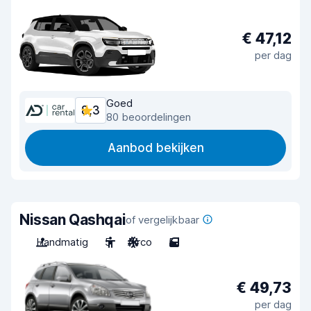
€ 47,12
per dag
Goed
8,3
80 beoordelingen
Aanbod bekijken
Nissan Qashqai
of vergelijkbaar
Handmatig
5
Airco
5
€ 49,73
per dag