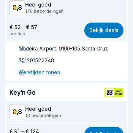
Heel goed
8,8
176 beoordelingen
Waar voor uw geld
8,4
€ 52 – € 57
Bekijk deals
per dag
Makkelijk te vinden
9,0
Madeira Airport, 9100-105 Santa Cruz
Behulpzame medewerker
8,7
351291522248
Snelheid ophaalproces
8,7
Werktijden tonen
Snelheid inleverproces
9,1
Netheid van de auto
9,1
Key'n Go
Staat van de auto
8,3
Heel goed
8,8
18 beoordelingen
Waar voor uw geld
8,1
€ 91 – € 124