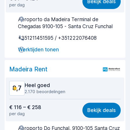
Bekijk deals
per dag
Makkelijk te vinden
9,0
Aeroporto da Madeira Terminal de
Behulpzame medewerker
8,5
Chegadas 9100-105 - Santa Cruz Funchal
Snelheid ophaalproces
9,4
+351211451595 / +351222076408
Snelheid inleverproces
9,6
Werktijden tonen
Netheid van de auto
9,0
Madeira Rent
Staat van de auto
8,3
Heel goed
8,7
2.170 beoordelingen
Waar voor uw geld
8,0
€ 116 – € 258
Bekijk deals
per dag
Makkelijk te vinden
8,7
Aeroporto Do Funchal, 9100-105 Santa Cruz
Behulpzame medewerker
8,3