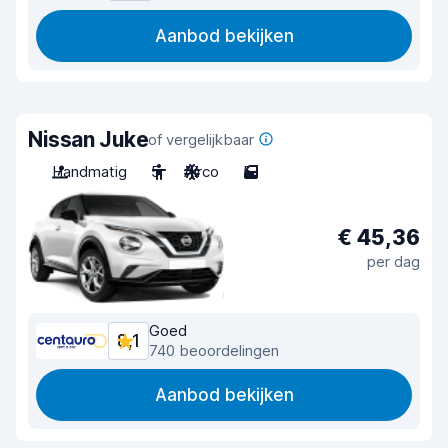
Aanbod bekijken
Nissan Juke
of vergelijkbaar
Handmatig
5
Airco
5
€ 45,36
per dag
Goed
8,1
740 beoordelingen
Aanbod bekijken