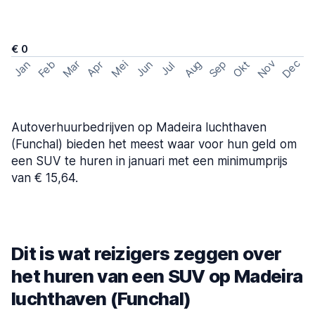
€ 0
Nov
Dec
Feb
Aug
Sep
Mar
Mei
Okt
Jan
Apr
Jun
Jul
Autoverhuurbedrijven op Madeira luchthaven
(Funchal) bieden het meest waar voor hun geld om
een SUV te huren in januari met een minimumprijs
van € 15,64.
Dit is wat reizigers zeggen over
het huren van een SUV op Madeira
luchthaven (Funchal)