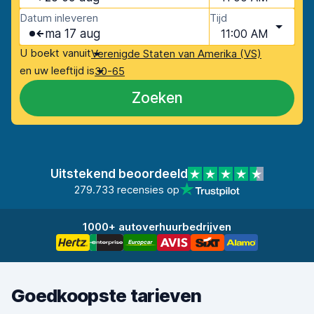
Datum inleveren
Tijd
ma 17 aug
11:00 AM
U boekt vanuit
Verenigde Staten van Amerika (VS)
en uw leeftijd is
30-65
Zoeken
Uitstekend beoordeeld
279.733 recensies op
1000+ autoverhuurbedrijven
Goedkoopste tarieven