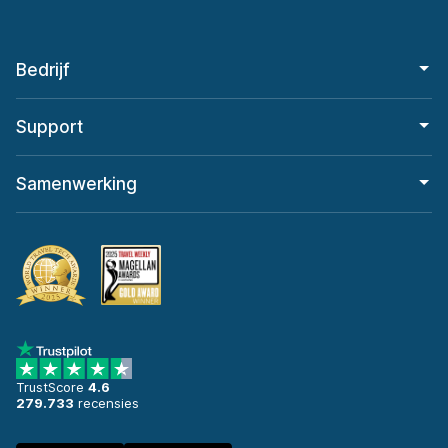
Bedrijf
Support
Samenwerking
TrustScore
4.6
279.733
recensies