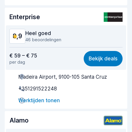
Staat van de auto
8,8
Enterprise
Heel goed
8,9
46 beoordelingen
Waar voor uw geld
8,4
€ 59 – € 75
Bekijk deals
per dag
Makkelijk te vinden
9,0
Madeira Airport, 9100-105 Santa Cruz
Behulpzame medewerker
8,8
+351291522248
Snelheid ophaalproces
8,7
Werktijden tonen
Snelheid inleverproces
9,0
Netheid van de auto
9,2
Alamo
Staat van de auto
8,9