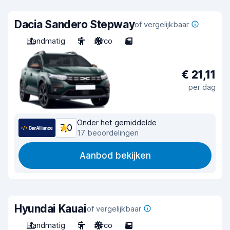
Dacia Sandero Stepway
of vergelijkbaar
Handmatig
5
Airco
5
€ 21,11
per dag
Onder het gemiddelde
7,0
17 beoordelingen
Aanbod bekijken
Hyundai Kauai
of vergelijkbaar
Handmatig
5
Airco
5