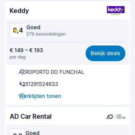
Keddy
Staat van de auto
8,2
Goed
8,4
279 beoordelingen
Waar voor uw geld
8,0
€ 149 – € 193
Bekijk deals
per dag
Makkelijk te vinden
8,0
AEROPORTO DO FUNCHAL
Behulpzame medewerker
8,4
+351291524633
Snelheid ophaalproces
8,3
Werktijden tonen
Snelheid inleverproces
8,7
Netheid van de auto
8,9
AD Car Rental
Staat van de auto
8,2
Goed