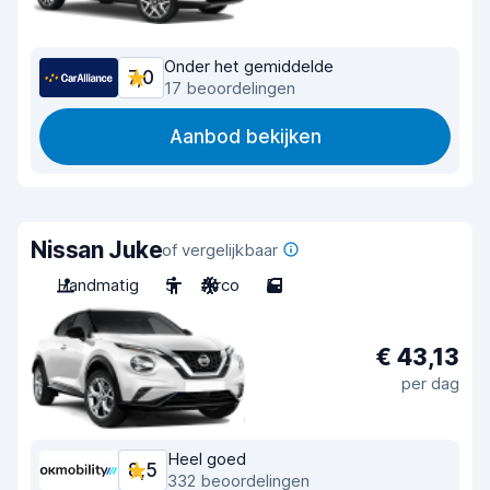
Onder het gemiddelde
7,0
17 beoordelingen
Aanbod bekijken
Nissan Juke
of vergelijkbaar
Handmatig
5
Airco
5
€ 43,13
per dag
Heel goed
8,5
332 beoordelingen