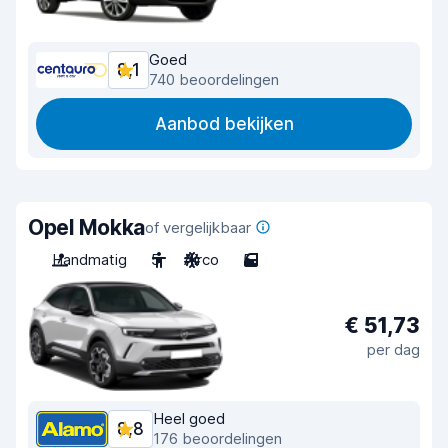
Goed
8,1
740 beoordelingen
Aanbod bekijken
Opel Mokka
of vergelijkbaar
Handmatig
5
Airco
5
€ 51,73
per dag
Heel goed
8,8
176 beoordelingen