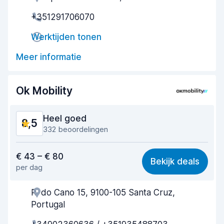
+351291706070
Snelheid ophaalproces
8,3
Werktijden tonen
Snelheid inleverproces
9,5
Meer informatie
Netheid van de auto
9,5
Staat van de auto
8,9
Ok Mobility
Heel goed
8,5
332 beoordelingen
Waar voor uw geld
8,3
€ 43 – € 80
Bekijk deals
per dag
Makkelijk te vinden
8,6
R. do Cano 15, 9100-105 Santa Cruz,
Behulpzame medewerker
8,5
Portugal
Snelheid ophaalproces
8,2