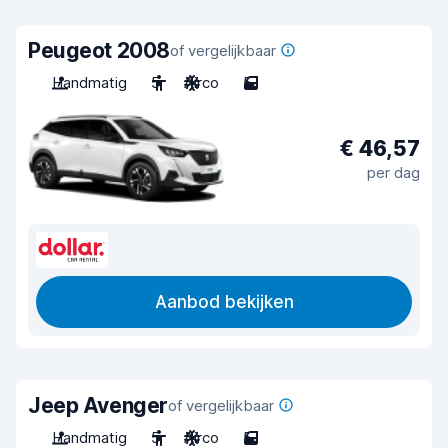
Peugeot 2008
of vergelijkbaar
Handmatig
5
Airco
5
€ 46,57
per dag
Aanbod bekijken
Jeep Avenger
of vergelijkbaar
Handmatig
5
Airco
5