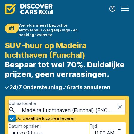
Werelds meest bezochte
#1
autoverhuur-vergelijkings- en
boekingswebsite
SUV-huur op Madeira
luchthaven (Funchal)
Bespaar tot wel 70%. Duidelijke
prijzen, geen verrassingen.
24/7 Ondersteuning
Gratis annuleren
Ophaallocatie
Madeira Luchthaven (Funchal) (FNC), Madeira, Portugal
Op dezelfde locatie inleveren
Datum ophalen
Tijd
zo 09 aug
11:00 AM