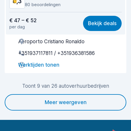
8,3
80 beoordelingen
Waar voor uw geld
7,8
€ 47 – € 52
Bekijk deals
per dag
Makkelijk te vinden
8,1
Aeroporto Cristiano Ronaldo
Behulpzame medewerker
8,3
+351937117811 / +351936381586
Snelheid ophaalproces
8,0
Werktijden tonen
Snelheid inleverproces
9,1
Netheid van de auto
8,9
Toont 9 van 26 autoverhuurbedrijven
Staat van de auto
8,1
Meer weergeven