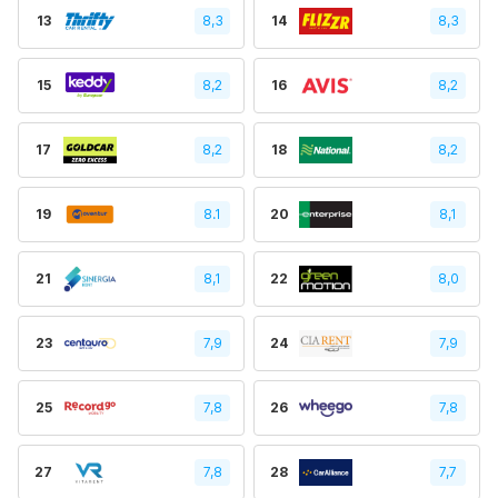
13
8,3
14
8,3
15
8,2
16
8,2
17
8,2
18
8,2
19
8.1
20
8,1
21
8,1
22
8,0
23
7,9
24
7,9
25
7,8
26
7,8
27
7,8
28
7,7