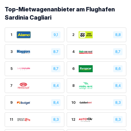
Top-Mietwagenanbieter am Flughafen
Sardinia Cagliari
1
9,1
2
8,8
3
8.7
4
8,7
5
8,7
6
8,6
7
8,4
8
8,4
9
8,4
10
8,3
11
8,3
12
8,3