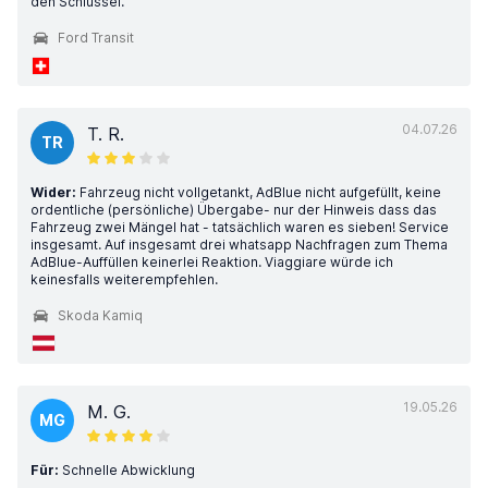
den Schlüssel.
Ford Transit
04.07.26
T. R.
TR
Wider:
Fahrzeug nicht vollgetankt, AdBlue nicht aufgefüllt, keine
ordentliche (persönliche) Übergabe- nur der Hinweis dass das
Fahrzeug zwei Mängel hat - tatsächlich waren es sieben! Service
insgesamt. Auf insgesamt drei whatsapp Nachfragen zum Thema
AdBlue-Auffüllen keinerlei Reaktion. Viaggiare würde ich
keinesfalls weiterempfehlen.
Skoda Kamiq
19.05.26
M. G.
MG
Für:
Schnelle Abwicklung