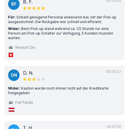
06.06.25
B. F.
BF
Für:
Sobald genügend Personal anwesend war, lief der Pick-up
ausgezeichnet. Die Rückgabe war schnell und effizient.
Wider:
Beim Pick-up stand während ca. 1/2 Stunde nur eine
Person am Pick-up Schalter zur Verfügung. 5 Kunden mussten
warten.
Renault Clio
30.06.23
D. N.
DN
Wider:
Kaution wurde noch immer nicht auf der Kreditkarte
freigegeben
Fiat Panda
09.07.22
T. H.