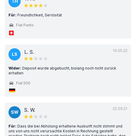
TH
Für:
Freundlichkeit, Seriösität
Fiat Punto
16.05.22
L. S.
LS
Wider:
Deposit wurde abgebucht, bislang noch nicht zurück
erhalten
Fiat 500
22.09.21
S. W.
SW
Für:
Dass die bei Abholung erhaltene Auskunft nicht stimmt und
uns von uns nicht verursachte Kosten in Rechnung gestellt
wurden. Problem noch nicht gelöst.Dass Auto Schäden hatte, den