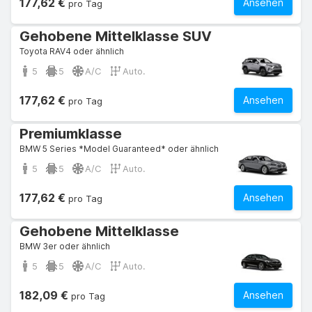
177,62 €
Ansehen
pro Tag
Gehobene Mittelklasse SUV
Toyota RAV4 oder ähnlich
5
5
A/C
Auto.
177,62 €
Ansehen
pro Tag
Premiumklasse
BMW 5 Series *Model Guaranteed* oder ähnlich
5
5
A/C
Auto.
177,62 €
Ansehen
pro Tag
Gehobene Mittelklasse
BMW 3er oder ähnlich
5
5
A/C
Auto.
182,09 €
Ansehen
pro Tag