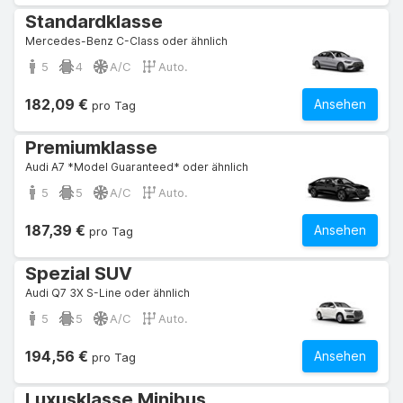
Standardklasse
Mercedes-Benz C-Class oder ähnlich
5
4
A/C
Auto.
182,09 €
Ansehen
pro Tag
Premiumklasse
Audi A7 *Model Guaranteed* oder ähnlich
5
5
A/C
Auto.
187,39 €
Ansehen
pro Tag
Spezial SUV
Audi Q7 3X S-Line oder ähnlich
5
5
A/C
Auto.
194,56 €
Ansehen
pro Tag
Luxusklasse Minibus