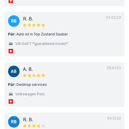
04.03.23
R. B.
RB
Für:
Auto ist in Top Zustand Sauber
VW Golf 7 *guaranteed model*
28.01.23
A. B.
AB
Für:
Desktop services
Volkswagen Polo
04.12.22
R. B.
RB