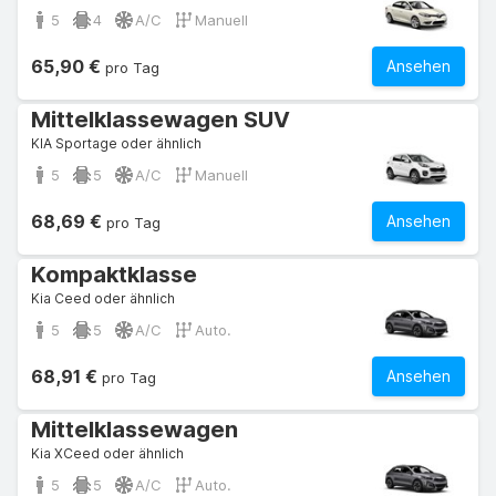
5
4
A/C
Manuell
65,90 €
Ansehen
pro Tag
Mittelklassewagen SUV
KIA Sportage oder ähnlich
5
5
A/C
Manuell
68,69 €
Ansehen
pro Tag
Kompaktklasse
Kia Ceed oder ähnlich
5
5
A/C
Auto.
68,91 €
Ansehen
pro Tag
Mittelklassewagen
Kia XCeed oder ähnlich
5
5
A/C
Auto.