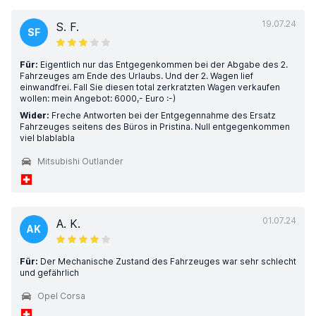
19.07.24
S. F.
SF
Für:
Eigentlich nur das Entgegenkommen bei der Abgabe des 2.
Fahrzeuges am Ende des Urlaubs. Und der 2. Wagen lief
einwandfrei. Fall Sie diesen total zerkratzten Wagen verkaufen
wollen: mein Angebot: 6000,- Euro :-)
Wider:
Freche Antworten bei der Entgegennahme des Ersatz
Fahrzeuges seitens des Büros in Pristina. Null entgegenkommen
viel blablabla
Mitsubishi Outlander
01.07.24
A. K.
AK
Für:
Der Mechanische Zustand des Fahrzeuges war sehr schlecht
und gefährlich
Opel Corsa