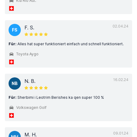
Kia Rio Aut.
02.04.24
F. S.
FS
Für:
Alles hat super funktioniert einfach und schnell funktioniert.
Toyota Aygo
16.02.24
N. B.
NB
Für:
Sherbimi i Leotrim Berishes ka qen super 100 %
Volkswagen Golf
09.01.24
M. H.
MH