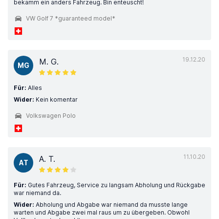
bekamm ein anders Fahrzeug. Bin enteuscht!
VW Golf 7 *guaranteed model*
19.12.20
M. G.
MG
Für:
Alles
Wider:
Kein komentar
Volkswagen Polo
11.10.20
A. T.
AT
Für:
Gutes Fahrzeug, Service zu langsam Abholung und Rückgabe
war niemand da.
Wider:
Abholung und Abgabe war niemand da musste lange
warten und Abgabe zwei mal raus um zu übergeben. Obwohl