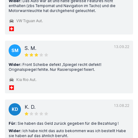
Wider:
Das Auto war alt und hatte gewisse Features nicht
enthalten (zbs Tempomat und Navigation im Tacho) und die
Motorwarnleuchte hat durchgehend geleuchtet.
VW Tiguan Aut.
13.09.22
S. M.
SM
Wider:
Front Scheibe defekt ,Spiegel recht defekt!
Originalspiegel fehlte. Nur Rasierspiegel fixiert.
Kia Rio Aut.
13.08.22
K. D.
KD
Für:
Sie haben das Geld zurück gegeben für die Bezahlung !
Wider:
Ich habe nicht das auto bekommen was ich bestellt Habe
sie haben auf das ähnlich beruht.