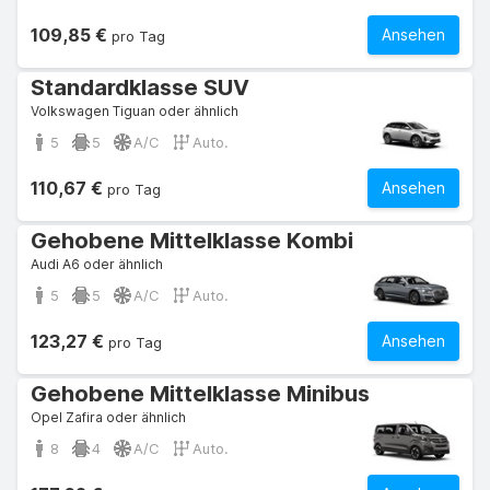
109,85 €
Ansehen
pro Tag
Standardklasse SUV
Volkswagen Tiguan oder ähnlich
5
5
A/C
Auto.
110,67 €
Ansehen
pro Tag
Gehobene Mittelklasse Kombi
Audi A6 oder ähnlich
5
5
A/C
Auto.
123,27 €
Ansehen
pro Tag
Gehobene Mittelklasse Minibus
Opel Zafira oder ähnlich
8
4
A/C
Auto.