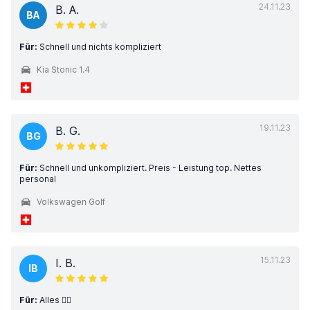
24.11.23
B. A.
BA
Für:
Schnell und nichts kompliziert
Kia Stonic 1.4
19.11.23
B. G.
BG
Für:
Schnell und unkompliziert. Preis - Leistung top. Nettes
personal
Volkswagen Golf
15.11.23
I. B.
IB
Für:
Alles 👍🏼