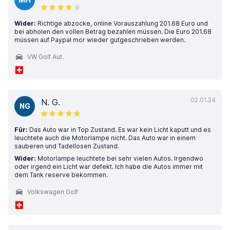
Wider:
Richtige abzocke, online Vorauszahlung 201.68 Euro und
bei abholen den vollen Betrag bezahlen müssen. Die Euro 201.68
müssen auf Paypal mor wieder gutgeschrieben werden.
VW Golf Aut.
02.01.24
N. G.
NG
Für:
Das Auto war in Top Zustand. Es war kein Licht kaputt und es
leuchtete auch die Motorlampe nicht. Das Auto war in einem
sauberen und Tadellosen Zustand.
Wider:
Motorlampe leuchtete bei sehr vielen Autos. Irgendwo
oder irgend ein Licht war defekt. Ich habe die Autos immer mit
dem Tank reserve bekommen.
Volkswagen Golf