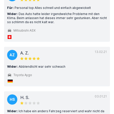
Für:
Personal top Alles schnell und einfach abgewickelt
Wider:
Das Auto hatte leider irgendwelche Probleme mit den
Klima. Beim anlassen hat dieses immer sehr gestunken. Aber nicht
so schlimm da es nicht kalt war.
Mitsubishi ASX
13.02.21
A. Z.
AZ
Wider:
Abblendlicht war sehr schwach
Toyota Aygo
03.01.21
H. S.
HS
Wider:
Ich habe ein anders Fahrzeg reserviert und wahr nicht da