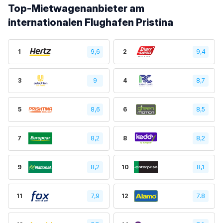
Top-Mietwagenanbieter am
internationalen Flughafen Pristina
1
9,6
2
9,4
3
9
4
8,7
5
8,6
6
8,5
7
8,2
8
8,2
9
8,2
10
8,1
11
7,9
12
7.8