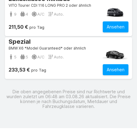
VITO Tourer CDI 116 LONG PRO 2 oder ähnlich
9
4
A/C
Auto.
211,50 €
Ansehen
pro Tag
Spezial
BMW X6 *Model Guaranteed* oder ähnlich
5
5
A/C
Auto.
233,53 €
Ansehen
pro Tag
Die oben angegebenen Preise sind nur Richtwerte und
wurden zuletzt um 06:48 am 03.08.26 aktualisiert. Die Preise
können je nach Buchungsdatum, Mietdauer und
Fahrzeugklasse variieren.