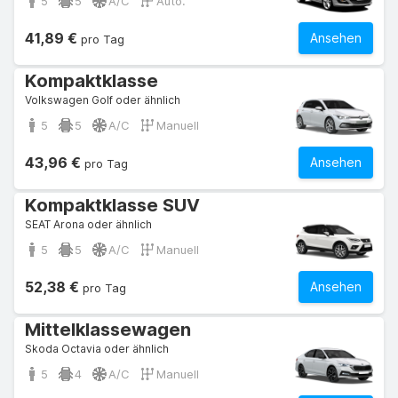
5
5
A/C
Auto.
41,89 €
Ansehen
pro Tag
Kompaktklasse
Volkswagen Golf oder ähnlich
5
5
A/C
Manuell
43,96 €
Ansehen
pro Tag
Kompaktklasse SUV
SEAT Arona oder ähnlich
5
5
A/C
Manuell
52,38 €
Ansehen
pro Tag
Mittelklassewagen
Skoda Octavia oder ähnlich
5
4
A/C
Manuell