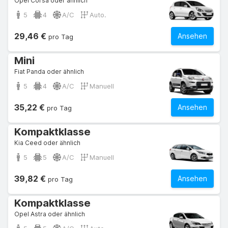
Opel Corsa oder ähnlich
5
4
A/C
Auto.
29,46 €
Ansehen
pro Tag
Mini
Fiat Panda oder ähnlich
5
4
A/C
Manuell
35,22 €
Ansehen
pro Tag
Kompaktklasse
Kia Ceed oder ähnlich
5
5
A/C
Manuell
39,82 €
Ansehen
pro Tag
Kompaktklasse
Opel Astra oder ähnlich