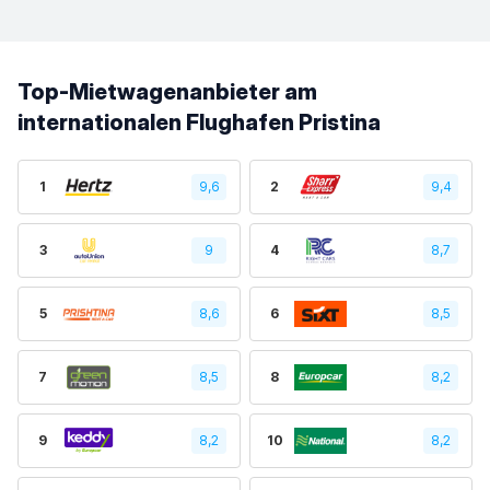
Top-Mietwagenanbieter am
internationalen Flughafen Pristina
1
9,6
2
9,4
3
9
4
8,7
5
8,6
6
8,5
7
8,5
8
8,2
9
8,2
10
8,2