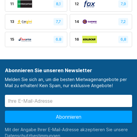
11
8,1
12
7,9
13
7,7
14
7,2
15
6.8
16
6,8
Abonnieren Sie unseren Newsletter
Melden Sie sich an, um die besten Mietwagenangebote per
Mail zu erhalten! Kein Spam, nur exklusive Angebote!
Abonnieren
Mit der Angabe Ihrer E-Mail-Adresse akzeptieren Sie unsere