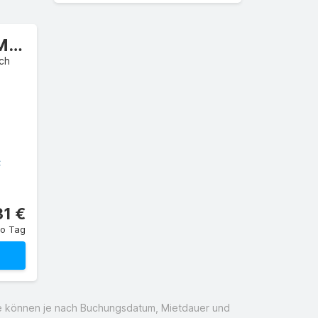
Premiumklasse Minibus
ch
C
31 €
ro Tag
ise können je nach Buchungsdatum, Mietdauer und