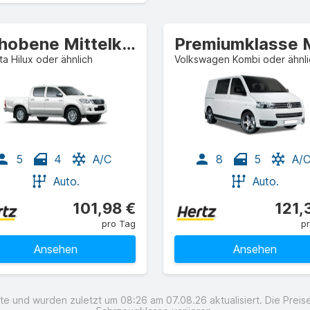
Gehobene Mittelklasse SUV
a Hilux oder ähnlich
Volkswagen Kombi oder ähnli
5
4
A/C
8
5
A/
Auto.
Auto.
101,98 €
121,
pro Tag
p
Ansehen
Ansehen
e und wurden zuletzt um 08:26 am 07.08.26 aktualisiert. Die Pre