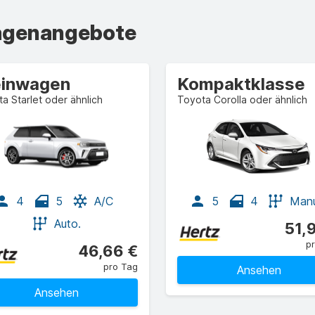
wagenangebote
einwagen
Kompaktklasse
a Starlet oder ähnlich
Toyota Corolla oder ähnlich
4
5
A/C
5
4
Manu
Auto.
51,
p
46,66 €
pro Tag
Ansehen
Ansehen