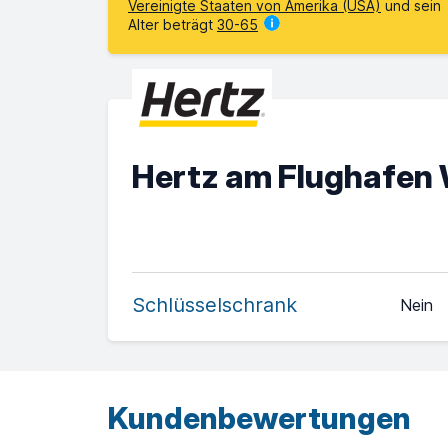
Vereinigte Staaten von Amerika (USA)
und sein
Alter beträgt
30-65
Hertz am Flughafen
Schlüsselschrank
Nein
Kundenbewertungen