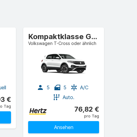
Kompaktklasse Großraumlimousine
Volkswagen T-Cross oder ähnlich
ell
5
5
A/C
Auto.
93 €
ro Tag
76,82 €
pro Tag
Ansehen