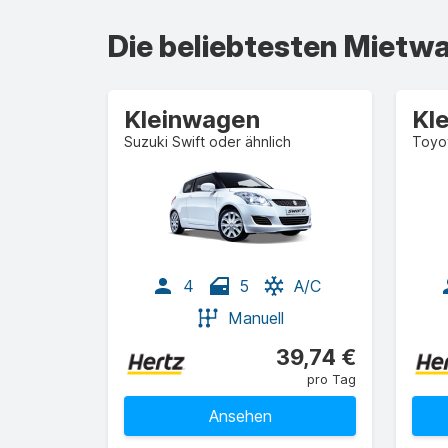
Die beliebtesten Miet
Kleinwagen
Kl
Suzuki Swift oder ähnlich
Toyot
4
5
A/C
Manuell
39,74 €
pro Tag
Ansehen