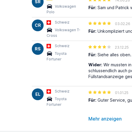
14.06.26
SR
Volkswagen
Für:
Sam und Patrick 
Polo
Schweiz
03.02.26
CR
Volkswagen T-
Für:
Unkompliziert und
Cross
Schweiz
23.12.25
RS
Toyota
Für:
Siehe alles oben.
Fortuner
Wider:
Wir mussten in
schlussendlich auch p
Füllstandsanzeige ges
Schweiz
01.01.25
EL
Toyota
Für:
Guter Service, gu
Fortuner
Mehr anzeigen