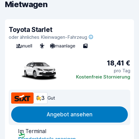
Mietwagen
Toyota Starlet
oder ähnliches Kleinwagen-Fahrzeug
Manuell
5
Klimaanlage
5
18,41 €
pro Tag
Kostenfreie Stornierung
8,3
Gut
Angebot ansehen
Im Terminal
Standortdetails anzeigen