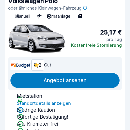
Volkswagen Polo
oder ähnliches Kleinwagen-Fahrzeug
Manuell
4
Klimaanlage
4
25,17 €
pro Tag
Kostenfreie Stornierung
8,2
Gut
Angebot ansehen
Mietstation
Standortdetails anzeigen
Niedrige Kaution
Sofortige Bestätigung!
Alle Kilometer frei