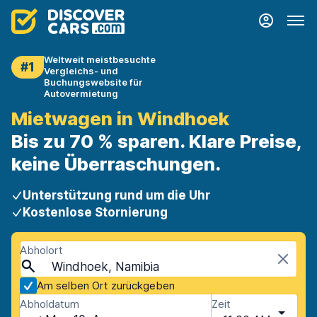
Weltweit meistbesuchte
#1
Vergleichs- und
Buchungswebsite für
Autovermietung
Mietwagen in Windhoek
Bis zu 70 % sparen. Klare Preise,
keine Überraschungen.
Unterstützung rund um die Uhr
Kostenlose Stornierung
Abholort
Windhoek, Namibia
Am selben Ort zurückgeben
Abholdatum
Zeit