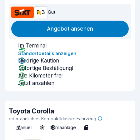
8,3
Gut
Angebot ansehen
Im Terminal
Standortdetails anzeigen
Niedrige Kaution
Sofortige Bestätigung!
Alle Kilometer frei
Jetzt anzahlen
Toyota Corolla
oder ähnliches Kompaktklasse-Fahrzeug
Manuell
5
Klimaanlage
4