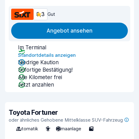
8,3
Gut
Angebot ansehen
Im Terminal
Standortdetails anzeigen
Niedrige Kaution
Sofortige Bestätigung!
Alle Kilometer frei
Jetzt anzahlen
Toyota Fortuner
oder ähnliches Gehobene Mittelklasse SUV-Fahrzeug
Automatik
5
Klimaanlage
5