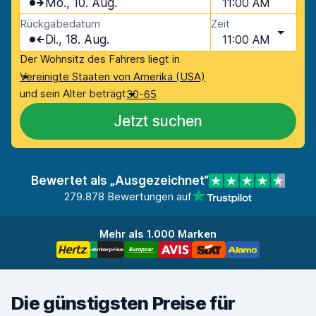
Mo., 10. Aug.
11:00 AM
Rückgabedatum
Zeit
Di., 18. Aug.
11:00 AM
Der Wohnsitz des Fahrers liegt in
Vereinigte Staaten von Amerika (USA)
und sein Alter beträgt
30-65
Jetzt suchen
Bewertet als „Ausgezeichnet“
279.878 Bewertungen auf
Mehr als 1.000 Marken
Die günstigsten Preise für