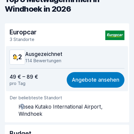
Windhoek in 2026
Europcar
3 Standorte
Ausgezeichnet
9,2
114 Bewertungen
Preis-Qualität-Verhältnis
8,9
49 € – 89 €
Angebote ansehen
pro Tag
Einfach zu finden
9,4
Der beliebteste Standort
Agenten-Hilfsbereitschaft
9,2
Hosea Kutako International Airport,
Schnelle Abholung
8,7
Windhoek
Schnelle Abgabe
9,5
Budget