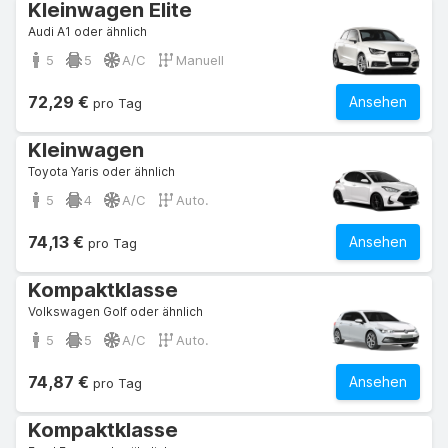
Kleinwagen Elite
Audi A1 oder ähnlich
5
5
A/C
Manuell
72,29 €
Ansehen
pro Tag
Kleinwagen
Toyota Yaris oder ähnlich
5
4
A/C
Auto.
74,13 €
Ansehen
pro Tag
Kompaktklasse
Volkswagen Golf oder ähnlich
5
5
A/C
Auto.
74,87 €
Ansehen
pro Tag
Kompaktklasse