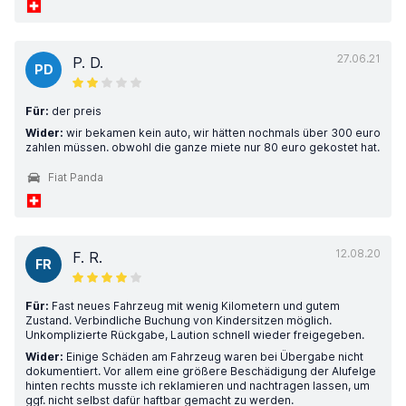
27.06.21
P. D.
PD
Für:
der preis
Wider:
wir bekamen kein auto, wir hätten nochmals über 300 euro
zahlen müssen. obwohl die ganze miete nur 80 euro gekostet hat.
Fiat Panda
12.08.20
F. R.
FR
Für:
Fast neues Fahrzeug mit wenig Kilometern und gutem
Zustand. Verbindliche Buchung von Kindersitzen möglich.
Unkomplizierte Rückgabe, Laution schnell wieder freigegeben.
Wider:
Einige Schäden am Fahrzeug waren bei Übergabe nicht
dokumentiert. Vor allem eine größere Beschädigung der Alufelge
hinten rechts musste ich reklamieren und nachtragen lassen, um
ggf. nicht selbst dafür haftbar gemacht zu werden.