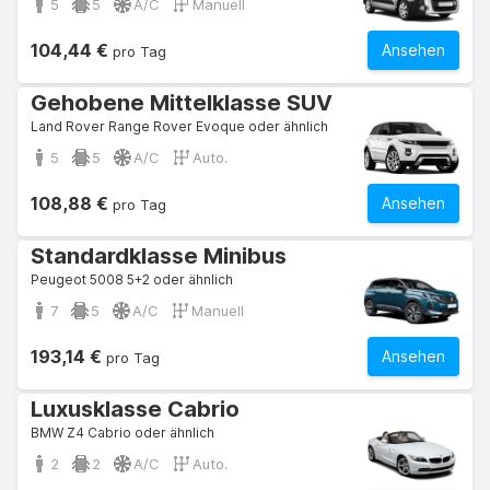
5
5
A/C
Manuell
104,44 €
Ansehen
pro Tag
Gehobene Mittelklasse SUV
Land Rover Range Rover Evoque oder ähnlich
5
5
A/C
Auto.
108,88 €
Ansehen
pro Tag
Standardklasse Minibus
Peugeot 5008 5+2 oder ähnlich
7
5
A/C
Manuell
193,14 €
Ansehen
pro Tag
Luxusklasse Cabrio
BMW Z4 Cabrio oder ähnlich
2
2
A/C
Auto.