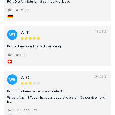
Für:
Die Anmietung hat sehr gut geklappt
Fiat Panda
18.08.21
W. T.
WT
Für:
schnelle und nette Abwicklung
Fiat 500
04.08.21
W. G.
WG
Für:
Scheibenwischer waren defekt
Wider:
Nach 3 Tagen hat es angezeigt dass ein Oelservice nötig
ist.
SEAT Leon STW