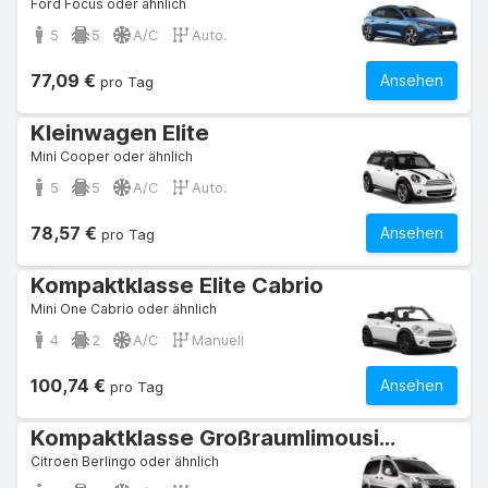
Ford Focus oder ähnlich
5
5
A/C
Auto.
77,09 €
Ansehen
pro Tag
Kleinwagen Elite
Mini Cooper oder ähnlich
5
5
A/C
Auto.
78,57 €
Ansehen
pro Tag
Kompaktklasse Elite Cabrio
Mini One Cabrio oder ähnlich
4
2
A/C
Manuell
100,74 €
Ansehen
pro Tag
Kompaktklasse Großraumlimousine
Citroen Berlingo oder ähnlich