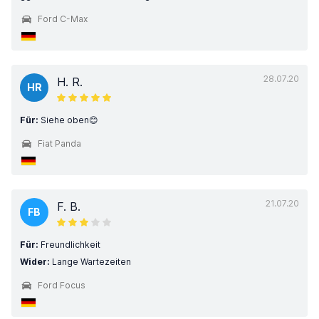
Ford C-Max
28.07.20
H. R.
HR
Für:
Siehe oben😊
Fiat Panda
21.07.20
F. B.
FB
Für:
Freundlichkeit
Wider:
Lange Wartezeiten
Ford Focus