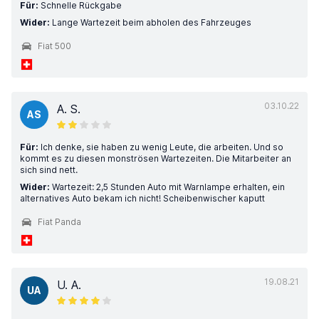
Für:
Schnelle Rückgabe
Wider:
Lange Wartezeit beim abholen des Fahrzeuges
Fiat 500
03.10.22
A. S.
AS
Für:
Ich denke, sie haben zu wenig Leute, die arbeiten. Und so
kommt es zu diesen monströsen Wartezeiten. Die Mitarbeiter an
sich sind nett.
Wider:
Wartezeit: 2,5 Stunden Auto mit Warnlampe erhalten, ein
alternatives Auto bekam ich nicht! Scheibenwischer kaputt
Fiat Panda
19.08.21
U. A.
UA