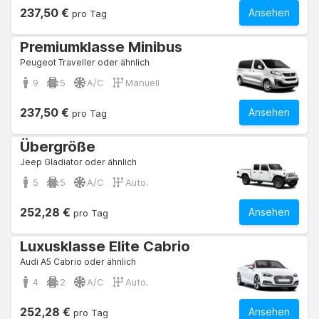
237,50 €
Ansehen
pro Tag
Premiumklasse Minibus
Peugeot Traveller oder ähnlich
9
5
A/C
Manuell
237,50 €
Ansehen
pro Tag
Übergröße
Jeep Gladiator oder ähnlich
5
5
A/C
Auto.
252,28 €
Ansehen
pro Tag
Luxusklasse Elite Cabrio
Audi A5 Cabrio oder ähnlich
4
2
A/C
Auto.
252,28 €
Ansehen
pro Tag