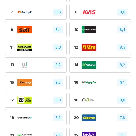
7
8,6
8
8,6
9
8,4
10
8,4
11
8,3
12
8,3
13
8,2
14
8,2
15
8,2
16
8,1
17
8,0
18
8,0
19
7,9
20
7,8
21
7,4
22
7,2