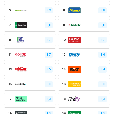
5
8,9
6
8.8
7
8,8
8
8,8
9
8,7
10
8,7
11
8,7
12
8,6
13
8,5
14
8,4
15
8,3
16
8,3
17
8,3
18
8,3
19
8,2
20
8,2