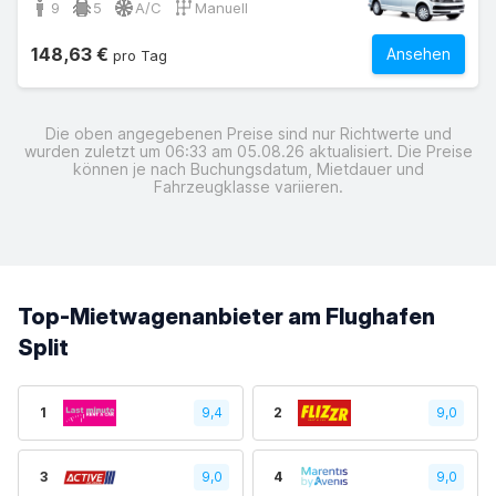
9
5
A/C
Manuell
148,63 €
Ansehen
pro Tag
Die oben angegebenen Preise sind nur Richtwerte und
wurden zuletzt um 06:33 am 05.08.26 aktualisiert. Die Preise
können je nach Buchungsdatum, Mietdauer und
Fahrzeugklasse variieren.
Top-Mietwagenanbieter am Flughafen
Split
1
9,4
2
9,0
3
9,0
4
9,0