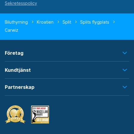
Biluthyrning
Kroatien
Split
Splits flygplats
Carwiz
Företag
Kundtjänst
Partnerskap