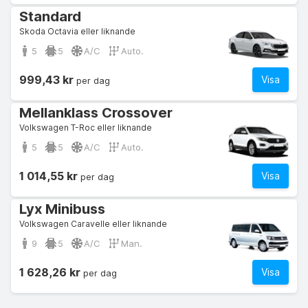
Standard
Skoda Octavia eller liknande
5
5
A/C
Auto.
999,43 kr
Visa
per dag
Mellanklass Crossover
Volkswagen T-Roc eller liknande
5
5
A/C
Auto.
1 014,55 kr
Visa
per dag
Lyx Minibuss
Volkswagen Caravelle eller liknande
9
5
A/C
Man.
1 628,26 kr
Visa
per dag