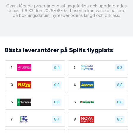
Ovanstående priser är endast ungefärliga och uppdaterades
senast 06:33 den 2026-08-05. Priserna kan variera baserat
på bokningsdatum, hyresperiodens längd och bilklass.
Bästa leverantörer på Splits flygplats
1
9,4
2
9,2
3
9,0
4
8,8
5
8,8
6
8,8
7
8,7
8
8,7