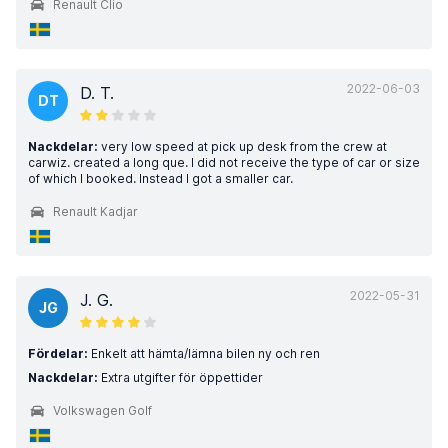
Renault Clio
2022-06-03
D. T.
DT
Nackdelar:
very low speed at pick up desk from the crew at
carwiz. created a long que. I did not receive the type of car or size
of which I booked. Instead I got a smaller car.
Renault Kadjar
2022-05-31
J. G.
JG
Fördelar:
Enkelt att hämta/lämna bilen ny och ren
Nackdelar:
Extra utgifter för öppettider
Volkswagen Golf