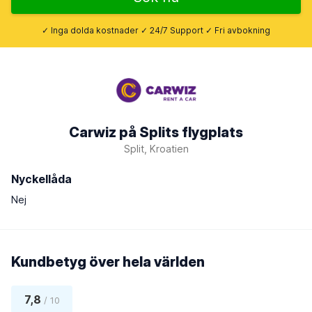
✓ Inga dolda kostnader ✓ 24/7 Support ✓ Fri avbokning
Carwiz på Splits flygplats
Split, Kroatien
Nyckellåda
Nej
Kundbetyg över hela världen
7,8
/ 10