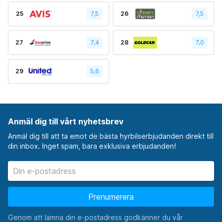
25
7,5
26
7,5
27
7,4
28
7,0
29
5,6
Anmäl dig till vårt nyhetsbrev
Anmäl dig till att ta emot de bästa hyrbilserbjudanden direkt till
din inbox. Inget spam, bara exklusiva erbjudanden!
Prenumerera
Genom att lämna din e-postadress godkänner du vår