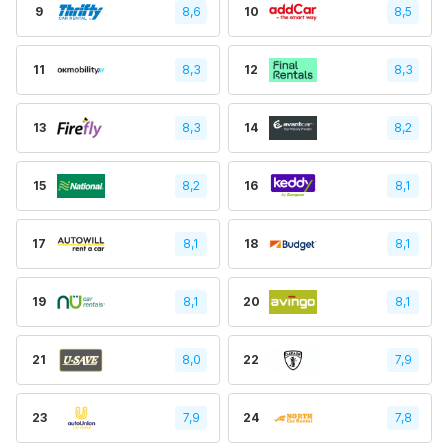
9
8,6
10
8,5
11
8,3
12
8,3
13
8,3
14
8,2
15
8,2
16
8,1
17
8,1
18
8,1
19
8,1
20
8,1
21
8,0
22
7,9
23
7,9
24
7,8