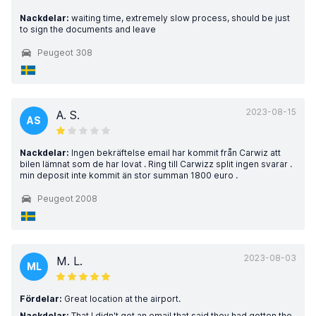
Nackdelar:
waiting time, extremely slow process, should be just
to sign the documents and leave
Peugeot 308
2023-08-15
A. S.
AS
Nackdelar:
Ingen bekräftelse email har kommit från Carwiz att
bilen lämnat som de har lovat . Ring till Carwizz split ingen svarar .
min deposit inte kommit än stor summan 1800 euro .
Peugeot 2008
2023-08-03
M. L.
ML
Fördelar:
Great location at the airport.
Nackdelar:
That I didn't get an email that said they had gotten the