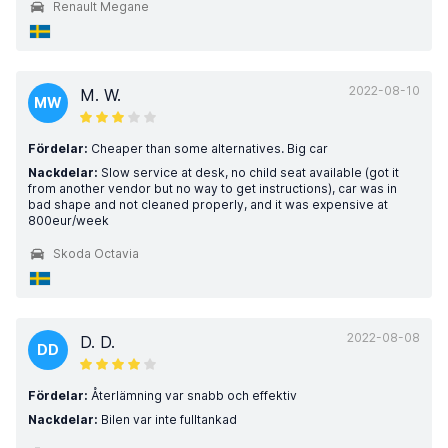
Renault Megane
2022-08-10
M. W.
MW
Fördelar:
Cheaper than some alternatives. Big car
Nackdelar:
Slow service at desk, no child seat available (got it
from another vendor but no way to get instructions), car was in
bad shape and not cleaned properly, and it was expensive at
800eur/week
Skoda Octavia
2022-08-08
D. D.
DD
Fördelar:
Återlämning var snabb och effektiv
Nackdelar:
Bilen var inte fulltankad