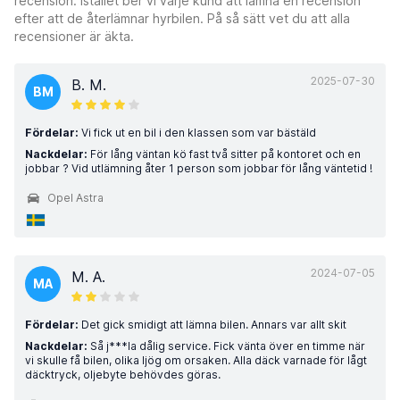
recension. Istället ber vi varje kund att lämna en recension
efter att de återlämnar hyrbilen. På så sätt vet du att alla
recensioner är äkta.
2025-07-30
B. M.
BM
Fördelar:
Vi fick ut en bil i den klassen som var bästäld
Nackdelar:
För lång väntan kö fast två sitter på kontoret och en
jobbar ? Vid utlämning åter 1 person som jobbar för lång väntetid !
Opel Astra
2024-07-05
M. A.
MA
Fördelar:
Det gick smidigt att lämna bilen. Annars var allt skit
Nackdelar:
Så j***la dålig service. Fick vänta över en timme när
vi skulle få bilen, olika ljög om orsaken. Alla däck varnade för lågt
däcktryck, oljebyte behövdes göras.