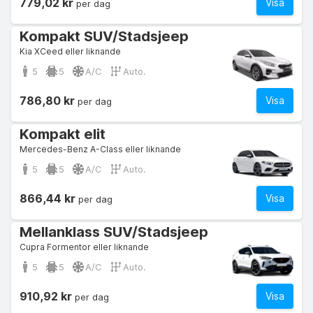
779,02 kr
Visa
per dag
Kompakt SUV/Stadsjeep
Kia XCeed eller liknande
5
5
A/C
Auto.
786,80 kr
Visa
per dag
Kompakt elit
Mercedes-Benz A-Class eller liknande
5
5
A/C
Auto.
866,44 kr
Visa
per dag
Mellanklass SUV/Stadsjeep
Cupra Formentor eller liknande
5
5
A/C
Auto.
910,92 kr
Visa
per dag