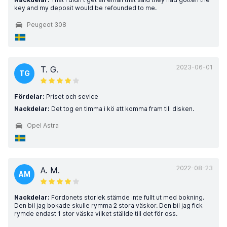
key and my deposit would be refounded to me.
Peugeot 308
2023-06-01
T. G.
TG
Fördelar:
Priset och sevice
Nackdelar:
Det tog en timma i kö att komma fram till disken.
Opel Astra
2022-08-23
A. M.
AM
Nackdelar:
Fordonets storlek stämde inte fullt ut med bokning.
Den bil jag bokade skulle rymma 2 stora väskor. Den bil jag fick
rymde endast 1 stor väska vilket ställde till det för oss.