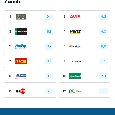
Zürich
1
9,4
2
9,3
3
9,1
4
9,0
5
8,9
6
8,9
7
8,4
8
8,1
9
8,0
10
7,8
11
6,3
12
5,1