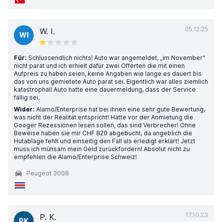
05.12.25
W. I.
WI
Für:
Schlussendlich nichts! Auto war angemeldet, „im November“
nicht parat und ich erhielt dafür zwei Offerten die mit einen
Aufpreis zu haben seien, keine Angaben wie lange es dauert bis
das von uns gemietete Auto parat sei. Eigentlich war alles ziemlich
katastrophal! Auto hatte eine dauermeldung, dass der Service
fällig sei.
Wider:
Alamo/Enterprise hat bei ihnen eine sehr gute Bewertung,
was nicht der Realität entspricht! Hätte vor der Anmietung die
Googer Rezessionen lesen sollen, das sind Verbrecher! Ohne
Beweise haben sie mir CHF 820 abgebucht, da angeblich die
Hutablage fehlt und einseitig den Fall als erledigt erklärt! Jetzt
muss ich mühsam mein Geld zurückfordern! Absolut nicht zu
empfehlen die Alamo/Enterprise Schweiz!
Peugeot 3008
17.10.23
P. K.
PK