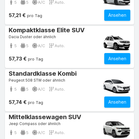
5
5
A/C
Auto.
57,21 €
Ansehen
pro Tag
Kompaktklasse Elite SUV
Dacia Duster oder ähnlich
5
5
A/C
Auto.
57,73 €
Ansehen
pro Tag
Standardklasse Kombi
Peugeot 508 STW oder ähnlich
5
5
A/C
Auto.
57,74 €
Ansehen
pro Tag
Mittelklassewagen SUV
Jeep Compass oder ähnlich
5
5
A/C
Auto.