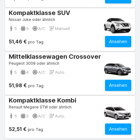
Kompaktklasse SUV
Nissan Juke oder ähnlich
5
5
A/C
Manuell
51,46 €
Ansehen
pro Tag
Mittelklassewagen Crossover
Peugeot 3008 oder ähnlich
5
4
A/C
Auto.
51,98 €
Ansehen
pro Tag
Kompaktklasse Kombi
Renault Megane STW oder ähnlich
5
5
A/C
Auto.
52,51 €
Ansehen
pro Tag