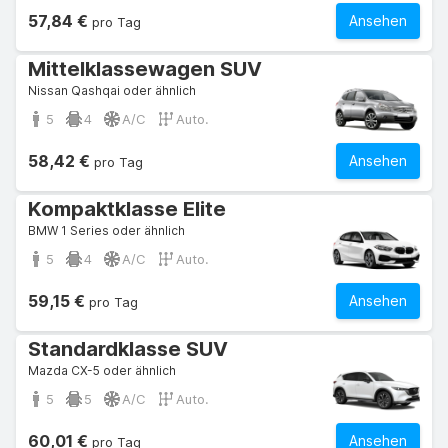
57,84 €
Ansehen
pro Tag
Mittelklassewagen SUV
Nissan Qashqai oder ähnlich
5
4
A/C
Auto.
58,42 €
Ansehen
pro Tag
Kompaktklasse Elite
BMW 1 Series oder ähnlich
5
4
A/C
Auto.
59,15 €
Ansehen
pro Tag
Standardklasse SUV
Mazda CX-5 oder ähnlich
5
5
A/C
Auto.
60,01 €
Ansehen
pro Tag