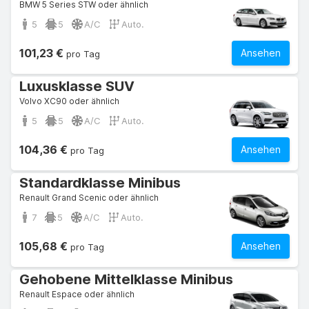
BMW 5 Series STW oder ähnlich
5
5
A/C
Auto.
101,23 €
Ansehen
pro Tag
Luxusklasse SUV
Volvo XC90 oder ähnlich
5
5
A/C
Auto.
104,36 €
Ansehen
pro Tag
Standardklasse Minibus
Renault Grand Scenic oder ähnlich
7
5
A/C
Auto.
105,68 €
Ansehen
pro Tag
Gehobene Mittelklasse Minibus
Renault Espace oder ähnlich