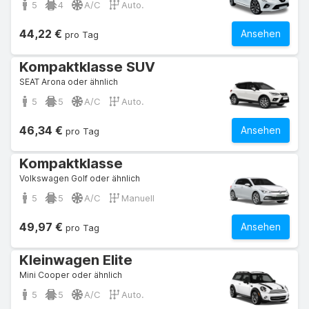
5
4
A/C
Auto.
44,22 €
Ansehen
pro Tag
Kompaktklasse SUV
SEAT Arona oder ähnlich
5
5
A/C
Auto.
46,34 €
Ansehen
pro Tag
Kompaktklasse
Volkswagen Golf oder ähnlich
5
5
A/C
Manuell
49,97 €
Ansehen
pro Tag
Kleinwagen Elite
Mini Cooper oder ähnlich
5
5
A/C
Auto.