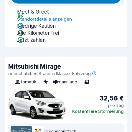
Meet & Greet
Standortdetails anzeigen
Niedrige Kaution
Alle Kilometer frei
Jetzt zahlen
Mitsubishi Mirage
oder ähnliches Standardklasse-Fahrzeug
Automatik
5
Klimaanlage
4
32,56 €
pro Tag
Kostenfreie Stornierung
7,6
Durchschnittlich