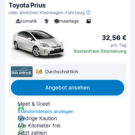
Toyota Prius
oder ähnliches Kleinwagen-Fahrzeug
Automatik
5
Klimaanlage
5
32,56 €
pro Tag
Kostenfreie Stornierung
7,6
Durchschnittlich
Angebot ansehen
Meet & Greet
Standortdetails anzeigen
Niedrige Kaution
Alle Kilometer frei
Jetzt zahlen