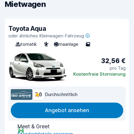
Mietwagen
Toyota Aqua
oder ähnliches Kleinwagen-Fahrzeug
Automatik
5
Klimaanlage
5
32,56 €
pro Tag
Kostenfreie Stornierung
7,6
Durchschnittlich
Angebot ansehen
Meet & Greet
Standortdetails anzeigen