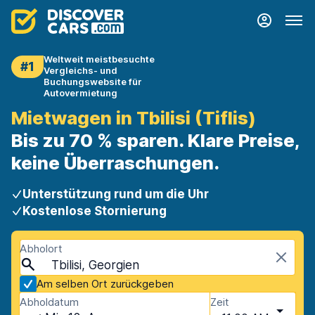
Weltweit meistbesuchte
#1
Vergleichs- und
Buchungswebsite für
Autovermietung
Mietwagen in Tbilisi (Tiflis)
Bis zu 70 % sparen. Klare Preise,
keine Überraschungen.
Unterstützung rund um die Uhr
Kostenlose Stornierung
Abholort
Tbilisi, Georgien
Am selben Ort zurückgeben
Abholdatum
Zeit