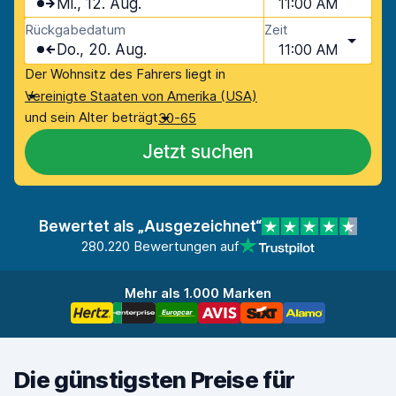
Mi., 12. Aug.
11:00 AM
Rückgabedatum
Zeit
Do., 20. Aug.
11:00 AM
Der Wohnsitz des Fahrers liegt in
Vereinigte Staaten von Amerika (USA)
und sein Alter beträgt
30-65
Jetzt suchen
Bewertet als „Ausgezeichnet“
280.220 Bewertungen auf
Mehr als 1.000 Marken
Die günstigsten Preise für