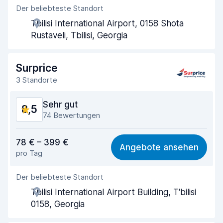
Der beliebteste Standort
Agenten-Hilfsbereitschaft
9,2
Tbilisi International Airport, 0158 Shota
Schnelle Abholung
8,0
Rustaveli, Tbilisi, Georgia
Schnelle Abgabe
8,2
Surprice
Sauberkeit des Fahrzeugs
9,0
3 Standorte
Zustand des Fahrzeugs
8,4
Sehr gut
8,5
74 Bewertungen
Preis-Qualität-Verhältnis
8,1
78 € – 399 €
Angebote ansehen
pro Tag
Einfach zu finden
8,8
Der beliebteste Standort
Agenten-Hilfsbereitschaft
9,0
Tbilisi International Airport Building, T'bilisi
Schnelle Abholung
9,2
0158, Georgia
Schnelle Abgabe
9,0