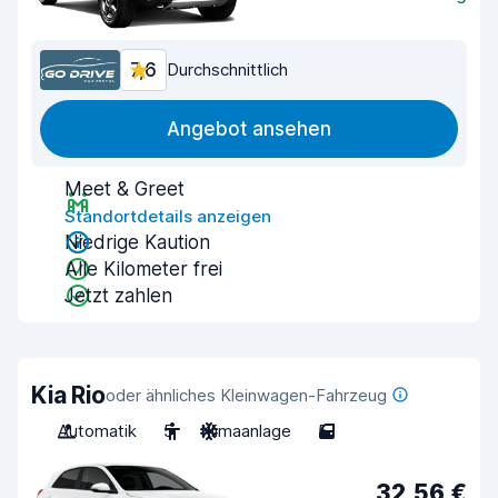
7,6
Durchschnittlich
Angebot ansehen
Meet & Greet
Standortdetails anzeigen
Niedrige Kaution
Alle Kilometer frei
Jetzt zahlen
Kia Rio
oder ähnliches Kleinwagen-Fahrzeug
Automatik
5
Klimaanlage
5
32,56 €