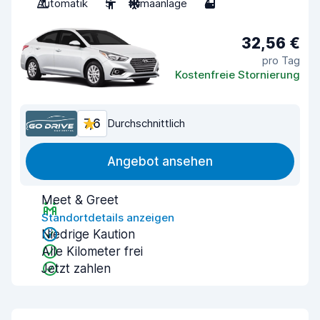
Automatik
5
Klimaanlage
4
32,56 €
pro Tag
Kostenfreie Stornierung
7,6
Durchschnittlich
Angebot ansehen
Meet & Greet
Standortdetails anzeigen
Niedrige Kaution
Alle Kilometer frei
Jetzt zahlen