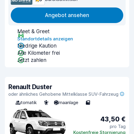
Angebot ansehen
Meet & Greet
Standortdetails anzeigen
Niedrige Kaution
Alle Kilometer frei
Jetzt zahlen
Renault Duster
oder ähnliches Gehobene Mittelklasse SUV-Fahrzeug
Automatik
5
Klimaanlage
5
43,50 €
pro Tag
Kostenfreie Stornierung