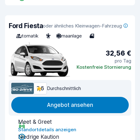
Ford Fiesta
oder ähnliches Kleinwagen-Fahrzeug
Automatik
5
Klimaanlage
4
32,56 €
pro Tag
Kostenfreie Stornierung
7,6
Durchschnittlich
Angebot ansehen
Meet & Greet
Standortdetails anzeigen
Niedrige Kaution