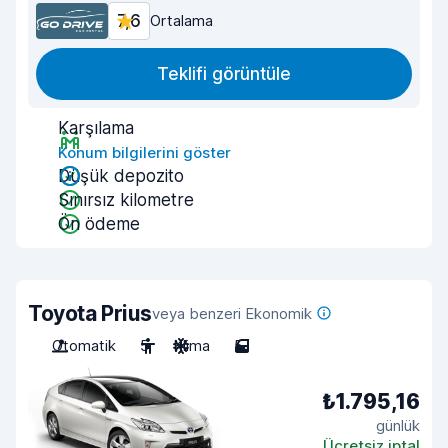
7,6
Ortalama
Teklifi görüntüle
Karşılama
Konum bilgilerini göster
Düşük depozito
Sınırsız kilometre
Ön ödeme
Toyota Prius
veya benzeri Ekonomik
Otomatik
5
Klima
5
₺1.795,16
günlük
Ücretsiz iptal