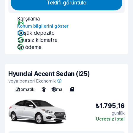
Teklifi görüntüle
Karşılama
Konum bilgilerini göster
Düşük depozito
Sınırsız kilometre
Ön ödeme
Hyundai Accent Sedan (i25)
veya benzeri Ekonomik
Otomatik
5
Klima
4
₺1.795,16
günlük
Ücretsiz iptal