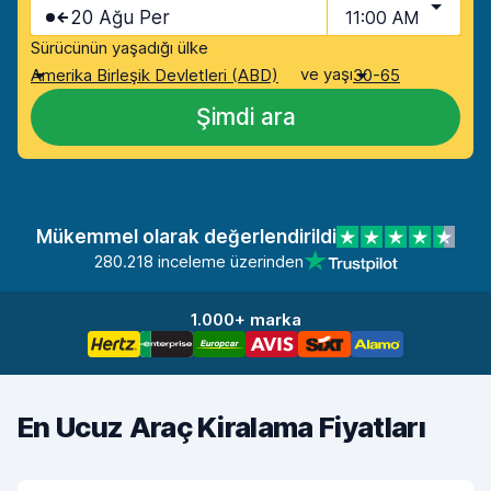
20 Ağu Per
11:00 AM
Sürücünün yaşadığı ülke
ve yaşı
Amerika Birleşik Devletleri (ABD)
30-65
Şimdi ara
Mükemmel olarak değerlendirildi
280.218 inceleme üzerinden
1.000+ marka
En Ucuz Araç Kiralama Fiyatları