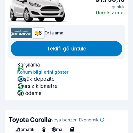
günlük
Ücretsiz iptal
7,6
Ortalama
Teklifi görüntüle
Karşılama
Konum bilgilerini göster
Düşük depozito
Sınırsız kilometre
Ön ödeme
Toyota Corolla
veya benzeri Ekonomik
Otomatik
5
Klima
5