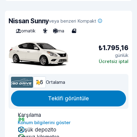
Nissan Sunny
veya benzeri Kompakt
Otomatik
5
Klima
4
₺1.795,16
günlük
Ücretsiz iptal
7,6
Ortalama
Teklifi görüntüle
Karşılama
Konum bilgilerini göster
Düşük depozito