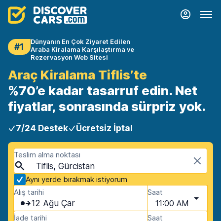
Dünyanın En Çok Ziyaret Edilen
#1
Araba Kiralama Karşılaştırma ve
Rezervasyon Web Sitesi
Araç Kiralama Tiflis’te
%70’e kadar tasarruf edin. Net
fiyatlar, sonrasında sürpriz yok.
7/24 Destek
Ücretsiz İptal
Teslim alma noktası
Tiflis, Gürcistan
Aynı yerde bırakmak istiyorum
Alış tarihi
Saat
12 Ağu Çar
11:00 AM
İade tarihi
Saat