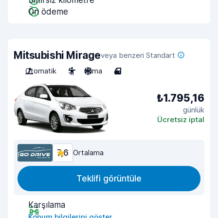
Sınırsız kilometre
Ön ödeme
Mitsubishi Mirage
veya benzeri Standart
Otomatik
5
Klima
4
₺1.795,16
günlük
Ücretsiz iptal
7,6
Ortalama
Teklifi görüntüle
Karşılama
Konum bilgilerini göster