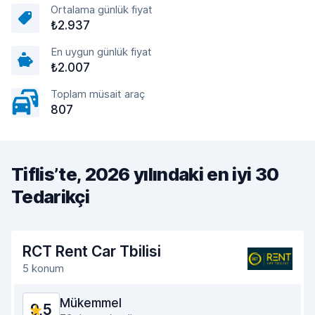
Ortalama günlük fiyat
₺2.937
En uygun günlük fiyat
₺2.007
Toplam müsait araç
807
Tiflis’te, 2026 yılındaki en iyi 30
Tedarikçi
RCT Rent Car Tbilisi
5 konum
Mükemmel
9,5