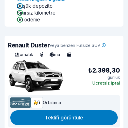
Düşük depozito
Sınırsız kilometre
Ön ödeme
Renault Duster
veya benzeri Fullsize SUV
Otomatik
5
Klima
5
₺2.398,30
günlük
Ücretsiz iptal
7,6
Ortalama
Teklifi görüntüle