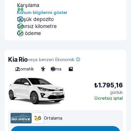
Karşılama
Konum bilgilerini göster
Düşük depozito
Sınırsız kilometre
Ön ödeme
Kia Rio
veya benzeri Ekonomik
Otomatik
5
Klima
5
₺1.795,16
günlük
Ücretsiz iptal
7,6
Ortalama