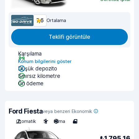
7,6
Ortalama
Teklifi görüntüle
Karşılama
Konum bilgilerini göster
Düşük depozito
Sınırsız kilometre
Ön ödeme
Ford Fiesta
veya benzeri Ekonomik
Otomatik
5
Klima
4
₺1.795,16