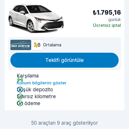
₺1.795,16
günlük
Ücretsiz iptal
7,6
Ortalama
Teklifi görüntüle
Karşılama
Konum bilgilerini göster
Düşük depozito
Sınırsız kilometre
Ön ödeme
50 araçtan 9 araç gösteriliyor