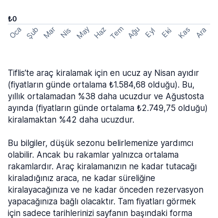
₺0
Tem
May
Şub
Oca
Haz
Ağu
Mar
Kas
Ara
Nis
Eyl
Eki
Tiflis’te araç kiralamak için en ucuz ay Nisan ayıdır
(fiyatların günde ortalama ₺1.584,68 olduğu). Bu,
yıllık ortalamadan %38 daha ucuzdur ve Ağustosta
ayında (fiyatların günde ortalama ₺2.749,75 olduğu)
kiralamaktan %42 daha ucuzdur.
Bu bilgiler, düşük sezonu belirlemenize yardımcı
olabilir. Ancak bu rakamlar yalnızca ortalama
rakamlardır. Araç kiralamanızın ne kadar tutacağı
kiraladığınız araca, ne kadar süreliğine
kiralayacağınıza ve ne kadar önceden rezervasyon
yapacağınıza bağlı olacaktır. Tam fiyatları görmek
için sadece tarihlerinizi sayfanın başındaki forma