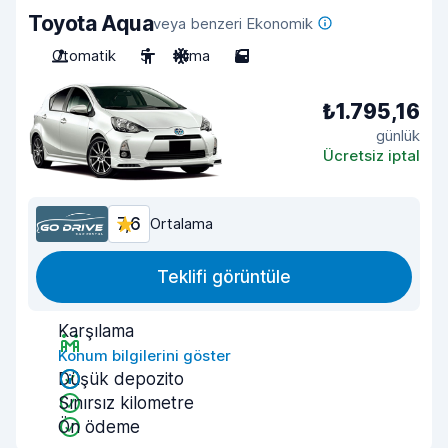
Toyota Aqua
veya benzeri Ekonomik
Otomatik
5
Klima
5
₺1.795,16
günlük
Ücretsiz iptal
7,6
Ortalama
Teklifi görüntüle
Karşılama
Konum bilgilerini göster
Düşük depozito
Sınırsız kilometre
Ön ödeme