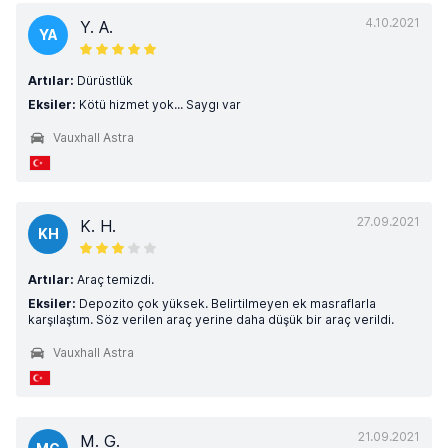
4.10.2021
Y. A.
YA
Artılar:
Dürüstlük
Eksiler:
Kötü hizmet yok... Saygı var
Vauxhall Astra
27.09.2021
K. H.
KH
Artılar:
Araç temizdi.
Eksiler:
Depozito çok yüksek. Belirtilmeyen ek masraflarla
karşılaştım. Söz verilen araç yerine daha düşük bir araç verildi.
Vauxhall Astra
21.09.2021
M. G.