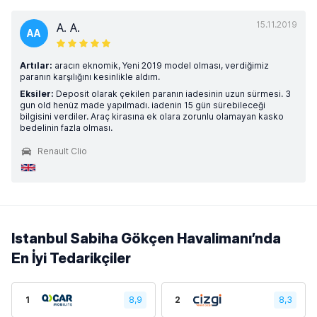
15.11.2019
A. A.
AA
Artılar:
aracın eknomik, Yeni 2019 model olması, verdiğimiz
paranın karşılığını kesinlikle aldım.
Eksiler:
Deposit olarak çekilen paranın iadesinin uzun sürmesi. 3
gun old henüz made yapılmadı. iadenin 15 gün sürebileceği
bilgisini verdiler. Araç kirasına ek olara zorunlu olamayan kasko
bedelinin fazla olması.
Renault Clio
Istanbul Sabiha Gökçen Havalimanı’nda
En İyi Tedarikçiler
1
8,9
2
8,3