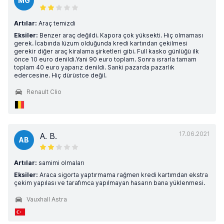
MG
Artılar:
Araç temizdi
Eksiler:
Benzer araç değildi. Kapora çok yüksekti. Hiç olmaması
gerek. İcabında lüzum olduğunda kredi kartından çekilmesi
gerekir diğer araç kiralama şirketleri gibi. Full kasko günlüğü ilk
önce 10 euro denildi.Yani 90 euro toplam. Sonra ısrarla tamam
toplam 40 euro yaparız denildi. Sanki pazarda pazarlık
edercesine. Hiç dürüstce değil.
Renault Clio
17.06.2021
A. B.
AB
Artılar:
samimi olmaları
Eksiler:
Araca sigorta yaptırmama rağmen kredi kartımdan ekstra
çekim yapılası ve tarafımca yapılmayan hasarın bana yüklenmesi.
Vauxhall Astra