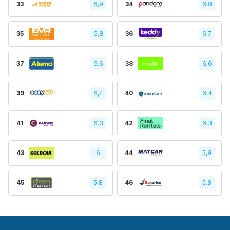
33
6,9
34
6.8
35
6,8
36
6,7
37
6.6
38
6,6
39
6,4
40
6,4
41
6.3
42
6,3
43
6
44
5,9
45
5.8
46
5.8