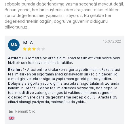
sebeple burada değerlendirme yazma seçeneği mevcut değil.
Bunun yerine, her bir müşterimizden araçlarını teslim ettikten
sonra değerlendirme yapmasını istiyoruz. Bu şekilde her
değerlendirmenin özgün, doğru ve güvenilir olduğunu
biliyorsunuz.
15.07.2022
M. A.
MA
Artılar:
0 kilometre bir arac aldim. Araci teslim ettikten sonra beni
hizli bir sekilde havalimanina biraktilar.
Eksiler:
1- Araci online kiralarken sigorta yaptirmistim. Fakat araci
teslim alirken bu sigortanin araci kiralayacak sirket icin gecerliligi
olmadigini ve tekrar sigorta yaptirmam gerektigini soylediler.
Dolayisiyla sigorta yaptirdigim araci tekrar sigortalatmak zorunda
kaldim. 2- Arac full depo teslim edilecek yaziyordu, bos depo ile
teslim edildi ve zaten gunun gec bi vaktinde inmeme ragmen
gidecegim yere daha da gecikmeme sebep oldu. 3- Aracta HGS
cihazi olacagi yaziyordu, malesef bu da yoktu.
Renault Clio