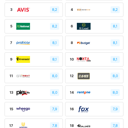
3
8,2
4
8,2
5
8,2
6
8,1
7
8,1
8
8,1
9
8,1
10
8,1
11
8,0
12
8,0
13
8,0
14
8,0
15
7,9
16
7,9
17
7.8
18
7,8