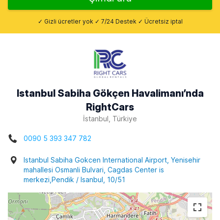
✓ Gizli ücretler yok ✓ 7/24 Destek ✓ Ücretsiz iptal
Istanbul Sabiha Gökçen Havalimanı’nda
RightCars
İstanbul, Türkiye
0090 5 393 347 782
Istanbul Sabiha Gokcen International Airport, Yenisehir
mahallesi Osmanli Bulvari, Cagdas Center is
merkezi,Pendik / Isanbul, 10/51