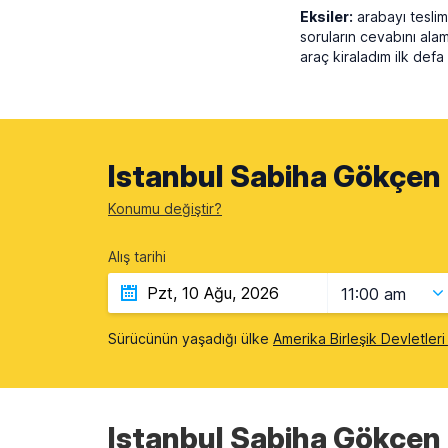
Eksiler:
arabayı teslim
soruların cevabını ala
araç kiraladım ilk def
Istanbul Sabiha Gökçen 
Konumu değiştir?
Alış tarihi
11:00 am
Sürücünün yaşadığı ülke
Amerika Birleşik Devletler
Istanbul Sabiha Gökçen H