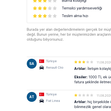
Bulma kolaylığı
Temsilci yardımseverliği
Teslim alma hızı
Burada yer alan değerlendirmelerin gerçek bir müş
değil. Bunun yerine, her bir müşterimizden araçları
olduğunu biliyorsunuz.
Türkiye
11.08.202
SA
Renault Clio
Artılar:
İletişim kolaylı
Eksiler:
1000 TL ek ücr
fatura şeklinde iletmed
Türkiye
11.08.202
AT
Fiat Linea
Artılar:
hiç birşekilde
bilinmezlik genel olar