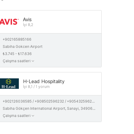
Avis
İyi 8,2
+902165885166
Sabiha Gokcen Airport
₺3.745 - ₺17.636
Çalışma saatleri
H-Lead Hospitality
İyi 8,1 / 1 yorum
+902126036585 / +908502596232 / +905432596232
Sabiha Gökçen International Airport, Sanayi, 34906 Pendik/İstanbul
Çalışma saatleri