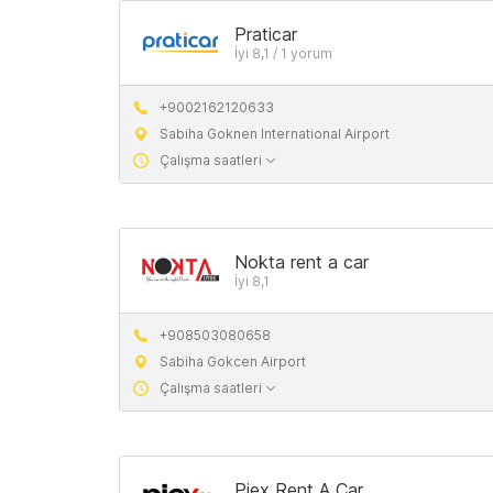
Praticar
İyi 8,1 / 1 yorum
+9002162120633
Sabiha Goknen International Airport
Çalışma saatleri
Nokta rent a car
İyi 8,1
+908503080658
Sabiha Gokcen Airport
Çalışma saatleri
Piex Rent A Car