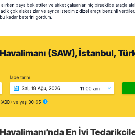
 alırken baya beklettiler ve şirket çalışanları hiç birşekilde araçla a
madık çok alakasızlar ve ayrıca istedimiz dizel araçtı benzinli verdil
a bu kadar beterini gördüm.
Havalimanı (SAW), İstanbul, Tür
İade tarihi
11:00 am
i (ABD)
ve yaşı
30-65
avalimanı’nda En İyi Tedarikçil