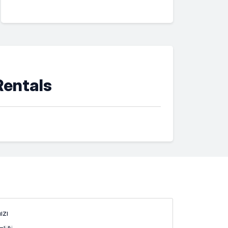
Rentals
ızı