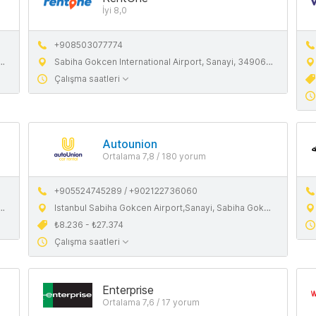
İyi 8,0
+908503077774
Sabiha Gokcen International Airport, Sanayi, 34906 Pendik, Istanbul
Çalışma saatleri
Autounion
Ortalama 7,8 / 180 yorum
+905524745289 / +902122736060
Istanbul Sabiha Gokcen Airport,Sanayi, Sabiha Gokcen Havaalanı, 34906 Pendik,İstanbul
₺8.236 - ₺27.374
Çalışma saatleri
Enterprise
Ortalama 7,6 / 17 yorum