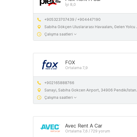
İyi 8,0
+905323707439 / +904447190
Sabiha Gökçen Uluslararası Havaalanı, Gelen Yolcu Katı Çıkışı, Kurtköy, Dış Hatlar Gelen Yolcu Katı, 34906 Pendik
Çalışma saatleri
FOX
Ortalama 7,9
+902165888766
Sanayi, Sabiha Gokcen Airport, 34906 Pendik/Istanbul, Turkey
Çalışma saatleri
Avec Rent A Car
Ortalama 7,6 / 729 yorum