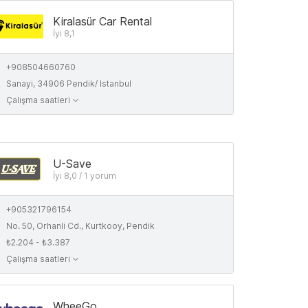
Kiralasür Car Rental
İyi 8,1
+908504660760
Sanayi, 34906 Pendik/ Istanbul
Çalışma saatleri
U-Save
İyi 8,0 / 1 yorum
+905321796154
No. 50, Orhanli Cd., Kurtkooy, Pendik
₺2.204 - ₺3.387
Çalışma saatleri
WheeGo