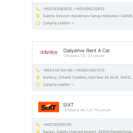
+902163982832 / +905496232832
Sabiha Gokcen Havalimanı Sanayi Mahallesi 34906 Pendik İstanbul
Çalışma saatleri
Dailydrive Rent A Car
Ortalama 7,5 / 24 yorum
+905436784198 / +908503601010
Kurtkoy, Orhanli Caddesi, Kehribar Sk No:9, 34912 Pendik/Istanbul
Çalışma saatleri
SIXT
Ortalama Altı 7,3 / 19 yorum
+902162665106
Sanayi, Sabiha Gokcen Airport, 34906 Pendik/Istanbul, Turkey