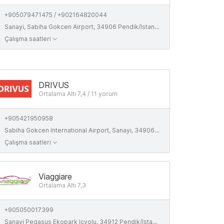
+905079471475 / +902164820044
Sanayi, Sabiha Gokcen Airport, 34906 Pendik/Istanbul, Turkey
Çalışma saatleri
DRIVUS
Ortalama Altı 7,4 / 11 yorum
+905421950958
Sabiha Gokcen International Airport, Sanayi, 34906, Expresspark Otopark Kurtkoy, Istanbul
Çalışma saatleri
Viaggiare
Ortalama Altı 7,3
+905050017399
Sanayi Pegasus Ekopark Icyolu, 34912 Pendik/Istanbul, Turkiye