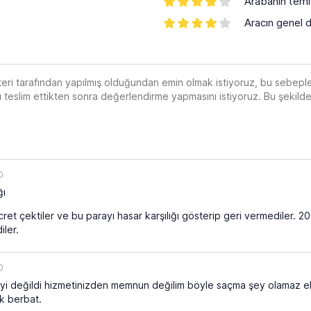
Arabanın temiz
Aracın genel 
teri tarafından yapılmış olduğundan emin olmak istiyoruz, bu seb
nı teslim ettikten sonra değerlendirme yapmasını istiyoruz. Bu şekil
0
ğı
et çektiler ve bu parayı hasar karşılığı gösterip geri vermediler. 20
iler.
0
 iyi değildi hizmetinizden memnun değilim böyle saçma şey olamaz ek 
ak berbat.