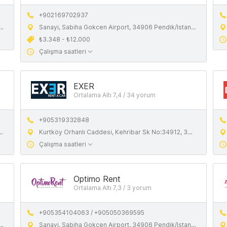
+902169702937
Sanayi, Sabiha Gokcen Airport, 34906 Pendik/Istanbul, Turkey
₺3.348 - ₺12.000
Çalışma saatleri
EXER
Ortalama Altı 7,4 / 34 yorum
+905319332848
Kurtköy Orhanlı Caddesi, Kehribar Sk No:34912, 34912 Pendik/Istanbul
Çalışma saatleri
Optimo Rent
Ortalama Altı 7,3 / 3 yorum
+905354104063 / +905050369595
Sanayi, Sabiha Gokcen Airport, 34906 Pendik/Istanbul, Turkey