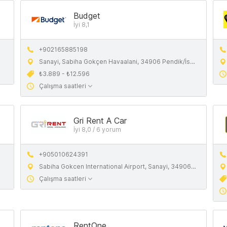
Budget
İyi 8,1
+902165885198
Sanayi, Sabiha Gokçen Havaalani, 34906 Pendik/İstanbul, Budget
₺3.889 - ₺12.596
Çalışma saatleri
Gri Rent A Car
İyi 8,0 / 6 yorum
+905010624391
Sabiha Gokcen International Airport, Sanayi, 34906 Pendik, Istanbul
Çalışma saatleri
RentOne