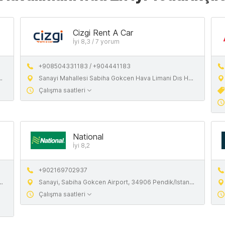
Cizgi Rent A Car
İyi 8,3 / 7 yorum
+908504331183 / +904441183
Sanayi Mahallesi Sabiha Gokcen Hava Limani Dıs Hatlar Terminali, 34906 Pendik, Turkiye
Çalışma saatleri
National
İyi 8,2
+902169702937
Sanayi, Sabiha Gokcen Airport, 34906 Pendik/Istanbul, Turkey
Çalışma saatleri