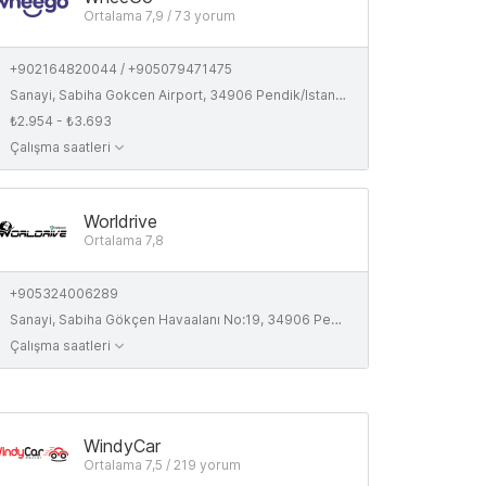
Ortalama 7,9 / 73 yorum
+902164820044 / +905079471475
Sanayi, Sabiha Gokcen Airport, 34906 Pendik/Istanbul, Turkey
₺2.954 - ₺3.693
Çalışma saatleri
Worldrive
Ortalama 7,8
+905324006289
Sanayi, Sabiha Gökçen Havaalanı No:19, 34906 Pendik/Istanbul
Çalışma saatleri
WindyCar
Ortalama 7,5 / 219 yorum