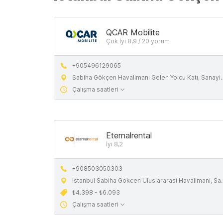
QCAR Mobilite
Çok İyi 8,9 / 20 yorum
+905496129065
Sabiha Gökçen Havalimanı Gelen Yolcu Katı, Sanayi Mahallesi 34906 Pendik Istanbul
Çalışma saatleri
Eternalrental
İyi 8,2
+908503050303
Istanbul Sabiha Gokcen Uluslararasi Havalimani, Sanayi, 34906 Pendik, Istanbul
₺4.398 - ₺6.093
Çalışma saatleri