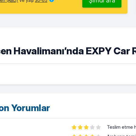
Şimdi ara
leri (ABD)
ve yaşı
30-65
çen Havalimanı’nda EXPY Car 
son Yorumlar
Teslim etme h