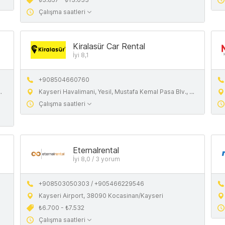
Çalışma saatleri
Kiralasür Car Rental
İyi 8,1
+908504660760
Kayseri Havalimani, Yesil, Mustafa Kemal Pasa Blv., 38090 Kocasinan/Kayseri
Çalışma saatleri
Eternalrental
İyi 8,0 / 3 yorum
+908503050303 / +905466229546
Kayseri Airport, 38090 Kocasinan/Kayseri
₺6.700 - ₺7.532
Çalışma saatleri