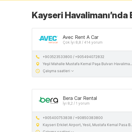
Kayseri Havalimanı’nda E
Avec Rent A Car
Çok İyi 8,8 / 414 yorum
+903523533800 / +905494072832
Yeşil Mahalle Mustafa Kemal Paşa Bulvarı Havalimanı Gelen Yolcu Terminali No: 356/Z26 Kocasinan Kayseri
Çalışma saatleri
Bera Car Rental
İyi 8,2 / 1 yorum
+905400753838 / +90850383800
Kayseri Erkilet Airport, Yesil, Mustafa Kemal Pasa Blv., 38090 Kocasinan/Kayseri, Turkiye
Çalışma saatleri