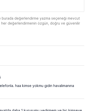
eple burada değerlendirme yazma seçeneği mevcut
de her değerlendirmenin özgün, doğru ve güvenilir
i
ık telefonla. haa kimse yokmu gidin havalimanına
i hayatda daha 1 kurusumu yedirmem ve hic kimseye