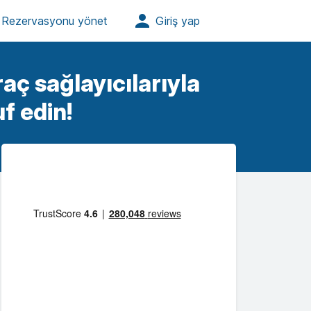
raç sağlayıcılarıyla
f edin!