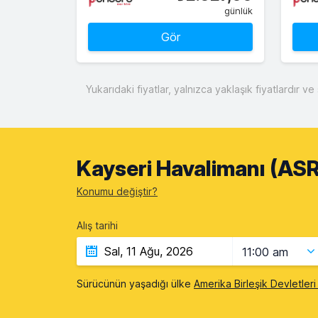
günlük
Gör
Yukarıdaki fiyatlar, yalnızca yaklaşık fiyatlardır 
Kayseri Havalimanı (ASR)
Konumu değiştir?
Alış tarihi
11:00 am
Sürücünün yaşadığı ülke
Amerika Birleşik Devletler