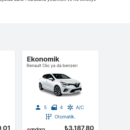
Ekonomik
Renault Clio ya da benzeri
C
5
4
A/C
Otomatik.
0,01
₺3.187,80