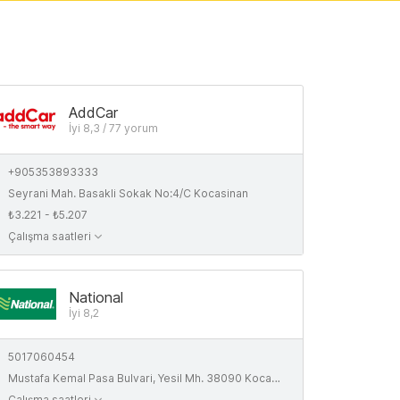
AddCar
İyi 8,3 / 77 yorum
+905353893333
Seyrani Mah. Basakli Sokak No:4/C Kocasinan
₺3.221 - ₺5.207
Çalışma saatleri
National
İyi 8,2
5017060454
Mustafa Kemal Pasa Bulvari, Yesil Mh. 38090 Kocasinan
Çalışma saatleri