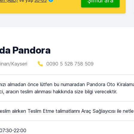
Şimdi ara
leri (ABD)
ve yaşı
30-65
nda Pandora
sinan/Kayseri
0090 5 528 758 509
nızı almadan önce lütfen bu numaradan Pandora Oto Kiralama
ci, aracın teslim alınması hakkında size bilgi verecektir.
eslim alırken Teslim Etme talimatlarını Araç Sağlayıcısı ile netleş
07:30-22:00