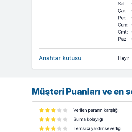
Sal
:
Çar
:
Per
:
Cum
:
Cmt
:
+
Paz
:
−
Anahtar kutusu
Hayır
Leaflet
| ©
OpenStreetMap
contributors ©
CARTO
Müşteri Puanları ve en 
Verilen paranın karşılığı
Bulma kolaylığı
Temsilci yardımseverliği