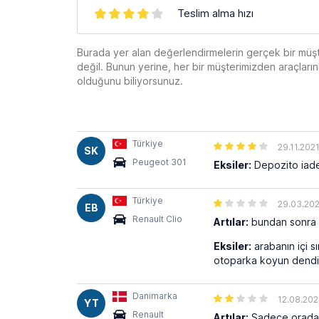
Teslim alma hızı
Burada yer alan değerlendirmelerin gerçek bir müş
değil. Bunun yerine, her bir müşterimizden araçları
olduğunu biliyorsunuz.
Türkiye
29.11.202
SK
Peugeot 301
Eksiler:
Depozito iad
Türkiye
29.03.20
EB
Renault Clio
Artılar:
bundan sonra t
Eksiler:
arabanın içi sı
otoparka koyun dendi. 
Danimarka
12.08.20
YT
Renault
Artılar:
Sadece orada c