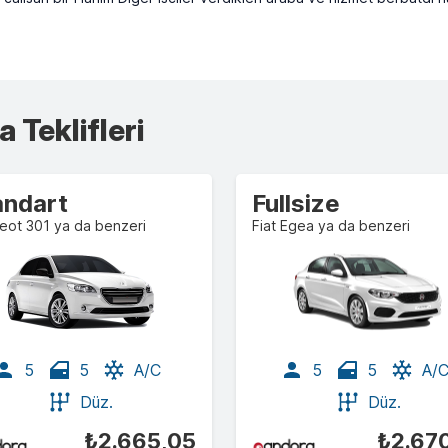
 Teklifleri
andart
Fullsize
eot 301 ya da benzeri
Fiat Egea ya da benzeri
5
5
A/C
5
5
A/
Düz.
Düz.
₺2.665,05
₺2.67