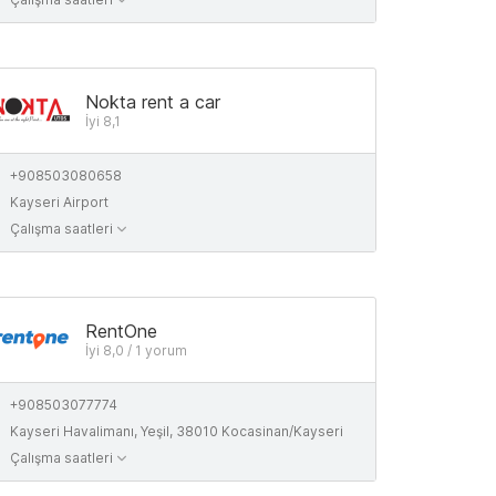
Nokta rent a car
İyi 8,1
+908503080658
Kayseri Airport
Çalışma saatleri
RentOne
İyi 8,0 / 1 yorum
+908503077774
Kayseri Havalimanı, Yeşil, 38010 Kocasinan/Kayseri
Çalışma saatleri