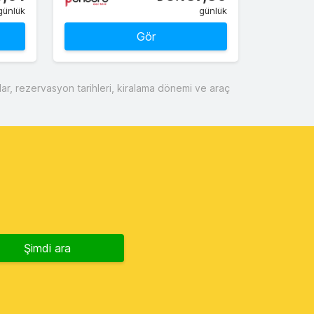
günlük
günlük
Gör
tlar, rezervasyon tarihleri, kiralama dönemi ve araç
Şimdi ara