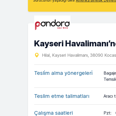
Sürücünün yaşadığı ülke
Amerika Birleşik Devlet
Kayseri Havalimanı’
Hilal, Kayseri Havalimanı, 38090 Koca
Tesli̇m alma yönergeleri̇
Bagajı
Temsil
Teslim etme talimatları
Aracı t
Çalışma saatleri
Pzt
: