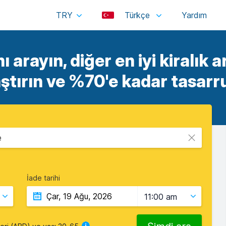
TRY
Türkçe
ı arayın, diğer en iyi kiralık a
aştırın ve %70'e kadar tasarru
e
İade tarihi
11:00 am