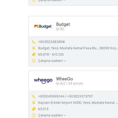
Budget
İyi 8,1
+903523383868
Budget, Yesil, Mustafa Kemal Pasa Blv., 38090 Kocasinan/Kayseri, Turkiye
₺9.678 - ₺10.105
Çalışma saatleri
WheeGo
İyi 8,0 / 34 yorum
+905545699044 / +903523373707
Kayseri Erkilet Airport (ASR), Yesil, Mustafa Kemal Pasa Blv., 38090 Kocasinan/Kayseri, Turkiye
₺3.513
Çalışma saatleri