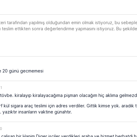
teri tarafından yapılmış olduğundan emin olmak istiyoruz, bu seb
nı teslim ettikten sonra değerlendirme yapmasını istiyoruz. Bu şekil
1
e 20 günü gecmemesi
21
övbe. kiralayıp kiralayacağıma pişman olacağım hiç aklıma gelmezd
rf kül sigara araç teslimi için adres verdiler. Gittik kimse yok. arad
yazıktır insanların vaktine günahtır.
20
alisan bir Hanim Diger isciler verdikleri araba ve hizmet berbatd