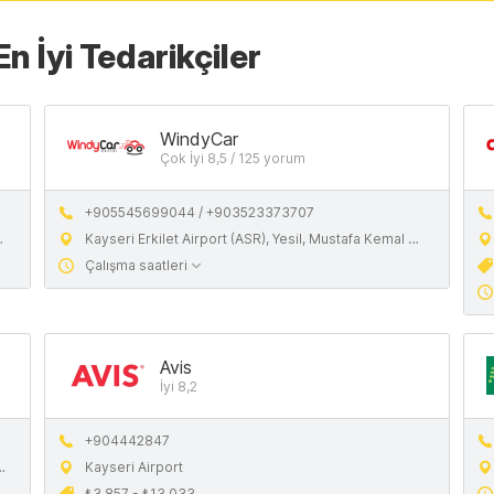
n İyi Tedarikçiler
WindyCar
Çok İyi 8,5 / 125 yorum
+905545699044 / +903523373707
Kayseri Erkilet Airport (ASR), Yesil, Mustafa Kemal Pasa Blv., 38090 Kocasinan/Kayseri, Turkiye
Çalışma saatleri
Avis
İyi 8,2
+904442847
Kayseri Airport
₺3.857 - ₺13.033