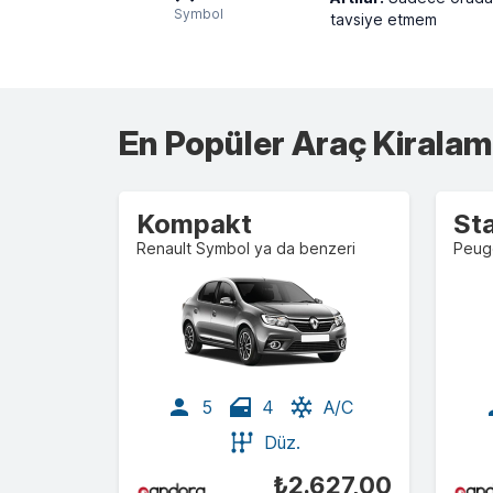
Symbol
tavsiye etmem
En Popüler Araç Kiralama
Kompakt
St
Renault Symbol ya da benzeri
Peug
5
4
A/C
Düz.
₺2.627,00