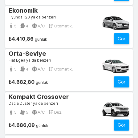
Ekonomik
Hyundai i20 ya da benzeri
5
4
A/C
Otomatik.
₺4.410,86
Gör
günlük
Orta-Seviye
Fiat Egea ya da benzeri
5
4
A/C
Otomatik.
₺4.682,80
Gör
günlük
Kompakt Crossover
Dacia Duster ya da benzeri
5
5
A/C
Düz.
₺4.686,09
Gör
günlük