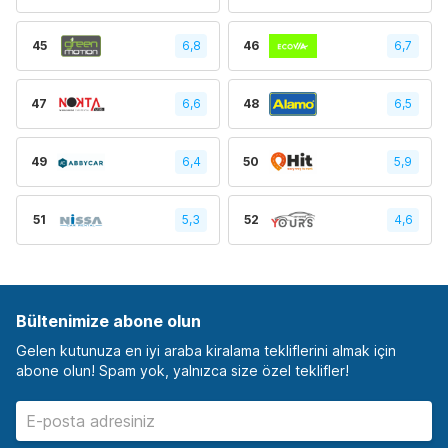
45
6,8
46
6,7
47
6,6
48
6,5
49
6,4
50
5,9
51
5,3
52
4,6
Bültenimize abone olun
Gelen kutunuza en iyi araba kiralama tekliflerini almak için
abone olun! Spam yok, yalnızca size özel teklifler!