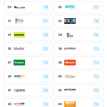
29
7,8
30
7,7
31
7,7
32
7,6
33
7,6
34
7,5
35
7,5
36
7.3
37
7,3
38
7,3
39
7,3
40
7,3
41
7,0
42
7,0
43
7,0
44
7,0