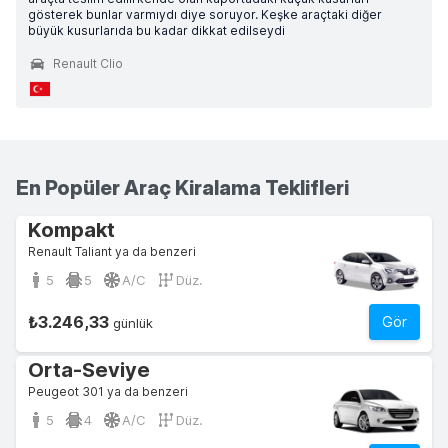
gösterek bunlar varmıydı diye soruyor. Keşke araçtaki diğer
büyük kusurlarıda bu kadar dikkat edilseydi
Renault Clio
En Popüler Araç Kiralama Teklifleri
Kompakt
Renault Taliant ya da benzeri
5
5
A/C
Düz.
₺3.246,33
Gör
günlük
Orta-Seviye
Peugeot 301 ya da benzeri
5
4
A/C
Düz.