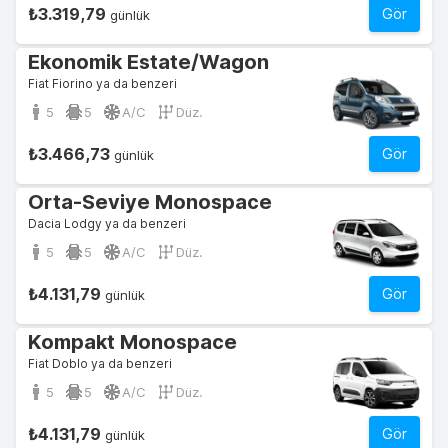
₺3.319,79
Gör
günlük
Ekonomik Estate/Wagon
Fiat Fiorino ya da benzeri
5
5
A/C
Düz.
₺3.466,73
Gör
günlük
Orta-Seviye Monospace
Dacia Lodgy ya da benzeri
5
5
A/C
Düz.
₺4.131,79
Gör
günlük
Kompakt Monospace
Fiat Doblo ya da benzeri
5
5
A/C
Düz.
₺4.131,79
Gör
günlük