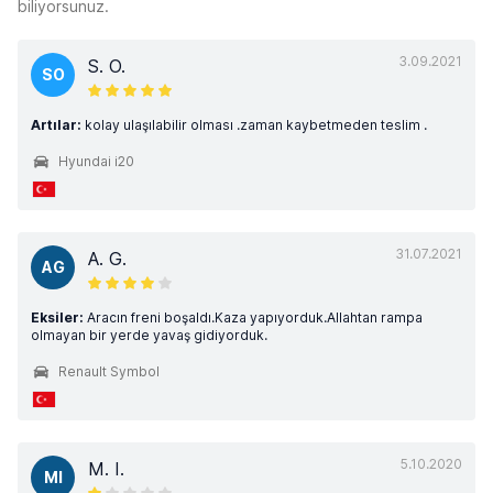
biliyorsunuz.
3.09.2021
S. O.
SO
Artılar:
kolay ulaşılabilir olması .zaman kaybetmeden teslim .
Hyundai i20
31.07.2021
A. G.
AG
Eksiler:
Aracın freni boşaldı.Kaza yapıyorduk.Allahtan rampa
olmayan bir yerde yavaş gidiyorduk.
Renault Symbol
5.10.2020
M. I.
MI