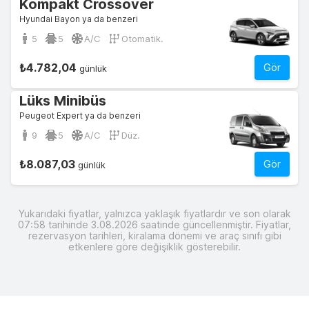
Kompakt Crossover
Hyundai Bayon ya da benzeri
5
5
A/C
Otomatik.
₺4.782,04
Gör
günlük
Lüks Minibüs
Peugeot Expert ya da benzeri
9
5
A/C
Düz.
₺8.087,03
Gör
günlük
Yukarıdaki fiyatlar, yalnızca yaklaşık fiyatlardır ve son olarak
07:58 tarihinde 3.08.2026 saatinde güncellenmiştir. Fiyatlar,
rezervasyon tarihleri, kiralama dönemi ve araç sınıfı gibi
etkenlere göre değişiklik gösterebilir.