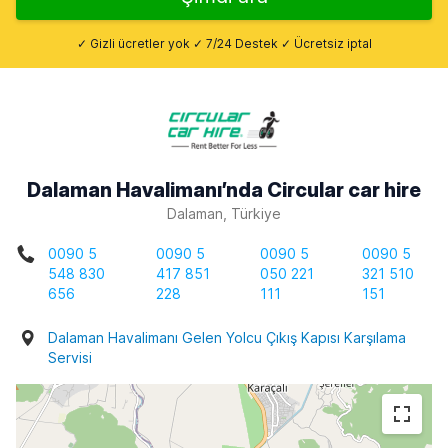
✓ Gizli ücretler yok ✓ 7/24 Destek ✓ Ücretsiz iptal
Dalaman Havalimanı’nda Circular car hire
Dalaman, Türkiye
0090 5
0090 5
0090 5
0090 5
548 830
417 851
050 221
321 510
656
228
111
151
Dalaman Havalimanı Gelen Yolcu Çıkış Kapısı Karşılama
Servisi