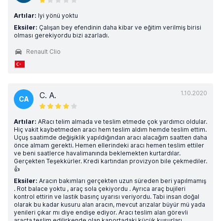
Artılar:
Iyi yönü yoktu
Eksiler:
Çalışan bey efendinin daha kibar ve eğitim verilmiş birisi
olması gerekiyordu bizi azarladı.
Renault Clio
1.10.2020
C. A.
CA
Artılar:
ARacı telim almada ve teslim etmede çok yardımcı oldular.
Hiç vakit kaybetmeden aracı hem teslim aldım hemde teslim ettim.
Uçuş saatimde değişiklik yapıldığından aracı alacağım saatten daha
önce almam gerekti. Hemen ellerindeki aracı hemen teslim ettiler
ve beni saatlerce havalimanında beklemekten kurtardılar.
Gerçekten Teşekkürler. Kredi kartından provizyon bile çekmediler.
👍
Eksiler:
Aracın bakımları gerçekten uzun süreden beri yapılmamış
. Rot balace yoktu , araç sola çekiyordu . Ayrıca araç bujileri
kontrol ettirin ve lastik basınç uyarısı veriyordu. Tabi insan doğal
olarak bu kadar kusuru alan aracın, mevcut arızalar büyür mü yada
yenileri çıkar mı diye endişe ediyor. Aracı teslim alan görevli
araçta teslim edilirkende olan kaportadaki küçük kusurları