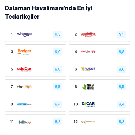
Dalaman Havalimanı’nda En İyi
Tedarikçiler
1
9,3
2
9,1
3
9,0
4
8,8
5
8,8
6
8,6
7
8,5
8
8,5
9
8,4
10
8,4
11
8,3
12
8,3