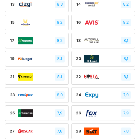
13
8,3
14
8.2
15
8.2
16
8,2
17
8,2
18
8,1
19
8,1
20
8,1
21
8,1
22
8,1
23
8,0
24
7,9
25
7,9
26
7,9
27
7,8
28
7,8