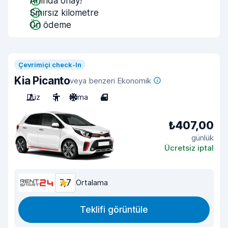
Anında onay!
Sınırsız kilometre
Ön ödeme
Çevrimiçi check-In
Kia Picanto
veya benzeri Ekonomik
Düz
5
Klima
4
₺407,00
günlük
Ücretsiz iptal
7,7
Ortalama
Teklifi görüntüle