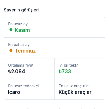
Saver'ın görüşleri
En ucuz ay
Kasım
En pahalı ay
Temmuz
Ortalama fiyat
İyi bir teklif
₺2.084
₺733
En ucuz tedarikçi
En ucuz araç türü
Icaro
Küçük araçlar