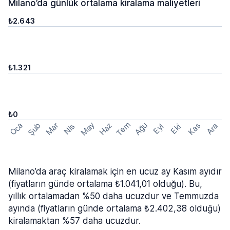
Milano’da günlük ortalama kiralama maliyetleri
₺2.643
₺1.321
₺0
Tem
May
Şub
Oca
Haz
Ağu
Mar
Kas
Ara
Nis
Eyl
Eki
Milano’da araç kiralamak için en ucuz ay Kasım ayıdır
(fiyatların günde ortalama ₺1.041,01 olduğu). Bu,
yıllık ortalamadan %50 daha ucuzdur ve Temmuzda
ayında (fiyatların günde ortalama ₺2.402,38 olduğu)
kiralamaktan %57 daha ucuzdur.