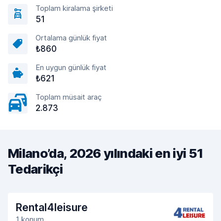
Toplam kiralama şirketi
51
Ortalama günlük fiyat
₺860
En uygun günlük fiyat
₺621
Toplam müsait araç
2.873
Milano’da, 2026 yılındaki en iyi 51
Tedarikçi
Rental4leisure
1 konum