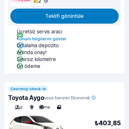
8,2
İyi
Teklifi görüntüle
Ücretsiz servis aracı
Konum bilgilerini göster
Ortalama depozito
Anında onay!
Sınırsız kilometre
Ön ödeme
Çevrimiçi check-In
Toyota Aygo
veya benzeri Ekonomik
Düz
5
Klima
4
₺403,85