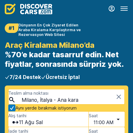
Dünyanın En Çok Ziyaret Edilen
#1
Araba Kiralama Karşılaştırma ve
Rezervasyon Web Sitesi
Araç Kiralama Milano’da
%70’e kadar tasarruf edin. Net
fiyatlar, sonrasında sürpriz yok.
7/24 Destek
Ücretsiz İptal
Teslim alma noktası
Milano, İtalya - Ana kara
Aynı yerde bırakmak istiyorum
Alış tarihi
Saat
11 Ağu Sal
11:00 AM
İade tarihi
Saat