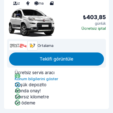
Düz
4
Klima
4
₺403,85
günlük
Ücretsiz iptal
7,7
Ortalama
Teklifi görüntüle
Ücretsiz servis aracı
Konum bilgilerini göster
Düşük depozito
Anında onay!
Sınırsız kilometre
Ön ödeme