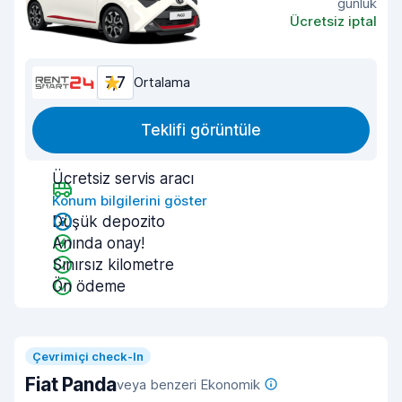
günlük
Ücretsiz iptal
7,7
Ortalama
Teklifi görüntüle
Ücretsiz servis aracı
Konum bilgilerini göster
Düşük depozito
Anında onay!
Sınırsız kilometre
Ön ödeme
Çevrimiçi check-In
Fiat Panda
veya benzeri Ekonomik