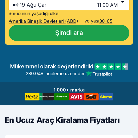
19 Ağu Çar
11:00 AM
Sürücünün yaşadığı ülke
ve yaşı
Amerika Birleşik Devletleri (ABD)
30-65
Şimdi ara
Mükemmel olarak değerlendirildi
280.048 inceleme üzerinden
1.000+ marka
En Ucuz Araç Kiralama Fiyatları