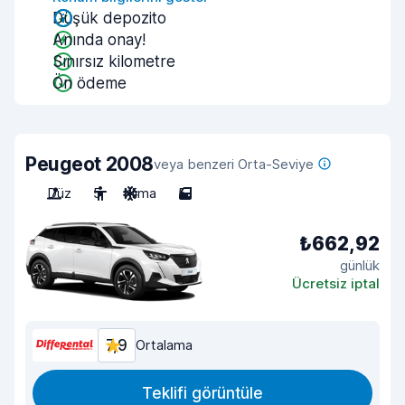
Düşük depozito
Anında onay!
Sınırsız kilometre
Ön ödeme
Peugeot 2008
veya benzeri Orta-Seviye
Düz
5
Klima
5
₺662,92
günlük
Ücretsiz iptal
7,9
Ortalama
Teklifi görüntüle