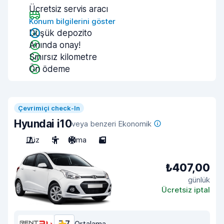
Ücretsiz servis aracı
Konum bilgilerini göster
Düşük depozito
Anında onay!
Sınırsız kilometre
Ön ödeme
Çevrimiçi check-In
Hyundai i10
veya benzeri Ekonomik
Düz
5
Klima
5
₺407,00
günlük
Ücretsiz iptal
Ortalama