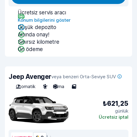
Ücretsiz servis aracı
Konum bilgilerini göster
Düşük depozito
Anında onay!
Sınırsız kilometre
Ön ödeme
Jeep Avenger
veya benzeri Orta-Seviye SUV
Otomatik
5
Klima
5
₺621,25
günlük
Ücretsiz iptal