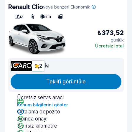
Renault Clio
veya benzeri Ekonomik
Düz
5
Klima
5
₺373,52
günlük
Ücretsiz iptal
8,2
İyi
Teklifi görüntüle
Ücretsiz servis aracı
Konum bilgilerini göster
Ortalama depozito
Anında onay!
Sınırsız kilometre