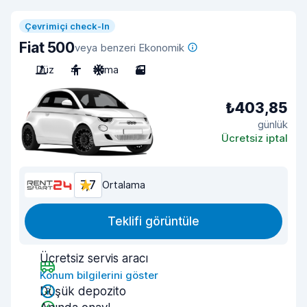
Çevrimiçi check-In
Fiat 500
veya benzeri Ekonomik
Düz
4
Klima
3
₺403,85
günlük
Ücretsiz iptal
7,7
Ortalama
Teklifi görüntüle
Ücretsiz servis aracı
Konum bilgilerini göster
Düşük depozito