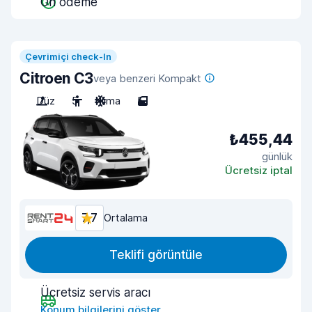
Ön ödeme
Çevrimiçi check-In
Citroen C3
veya benzeri Kompakt
Düz
5
Klima
5
₺455,44
günlük
Ücretsiz iptal
7,7
Ortalama
Teklifi görüntüle
Ücretsiz servis aracı
Konum bilgilerini göster