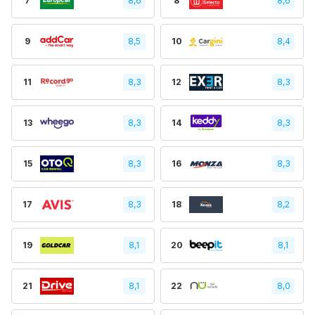
7
8,6
8
8,6
9
8,5
10
8,4
11
8,3
12
8,3
13
8,3
14
8,3
15
8,3
16
8,3
17
8,3
18
8,2
19
8,1
20
8,1
21
8,1
22
8,0