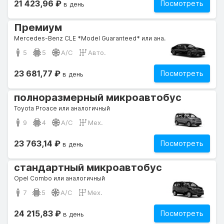
21 423,96 ₽
Посмотреть
в день
Премиум
Mercedes-Benz CLE *Model Guaranteed* или аналогичный
5
5
A/C
Авто.
23 681,77 ₽
Посмотреть
в день
полноразмерный микроавтобус
Toyota Proace или аналогичный
9
4
A/C
Мех.
23 763,14 ₽
Посмотреть
в день
стандартный микроавтобус
Opel Combo или аналогичный
7
5
A/C
Мех.
24 215,83 ₽
Посмотреть
в день