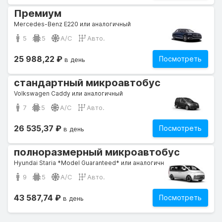
Премиум
Mercedes-Benz E220 или аналогичный
5
5
A/C
Авто.
25 988,22 ₽
Посмотреть
в день
стандартный микроавтобус
Volkswagen Caddy или аналогичный
7
5
A/C
Авто.
26 535,37 ₽
Посмотреть
в день
полноразмерный микроавтобус
Hyundai Staria *Model Guaranteed* или аналогичный
9
5
A/C
Авто.
43 587,74 ₽
Посмотреть
в день