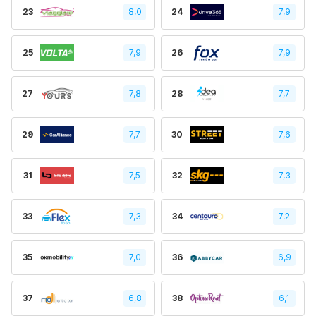
23
8,0
24
7,9
25
7,9
26
7,9
27
7,8
28
7,7
29
7,7
30
7,6
31
7,5
32
7,3
33
7,3
34
7.2
35
7,0
36
6,9
37
6,8
38
6,1