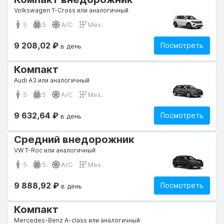
Volkswagen T-Cross или аналогичный
5
5
A/C
Мех.
9 208,02 ₽
Посмотреть
в день
Компакт
Audi A3 или аналогичный
5
5
A/C
Мех.
9 632,64 ₽
Посмотреть
в день
Средний внедорожник
VW T-Roc или аналогичный
5
5
A/C
Мех.
9 888,92 ₽
Посмотреть
в день
Компакт
Mercedes-Benz A-class или аналогичный