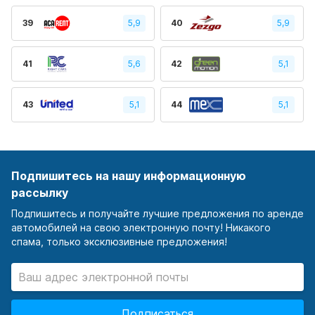
39
5,9
40
5,9
41
5,6
42
5,1
43
5,1
44
5,1
Подпишитесь на нашу информационную
рассылку
Подпишитесь и получайте лучшие предложения по аренде
автомобилей на свою электронную почту! Никакого
спама, только эксклюзивные предложения!
Подписаться