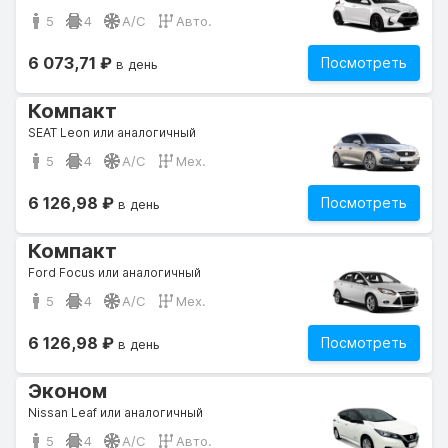
5
4
A/C
Авто.
6 073,71 ₽
Посмотреть
в день
Компакт
SEAT Leon или аналогичный
5
4
A/C
Мех.
6 126,98 ₽
Посмотреть
в день
Компакт
Ford Focus или аналогичный
5
4
A/C
Мех.
6 126,98 ₽
Посмотреть
в день
Эконом
Nissan Leaf или аналогичный
5
4
A/C
Авто.