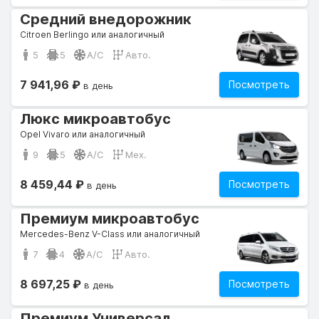
Средний внедорожник
Citroen Berlingo или аналогичный
5
5
A/C
Авто.
7 941,96 ₽
Посмотреть
в день
Люкс микроавтобус
Opel Vivaro или аналогичный
9
5
A/C
Мех.
8 459,44 ₽
Посмотреть
в день
Премиум микроавтобус
Mercedes-Benz V-Class или аналогичный
7
4
A/C
Авто.
8 697,25 ₽
Посмотреть
в день
Премиум Универсал