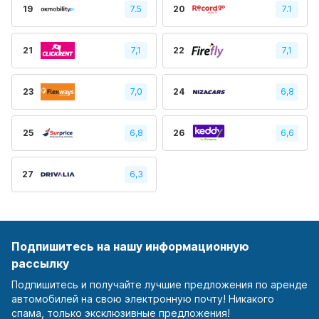
19
7.5
20
7.1
21
7,1
22
7,1
23
7,0
24
6,8
25
6,8
26
6,6
27
6,3
Подпишитесь на нашу информационную
рассылку
Подпишитесь и получайте лучшие предложения по аренде
автомобилей на свою электронную почту! Никакого
спама, только эксклюзивные предложения!