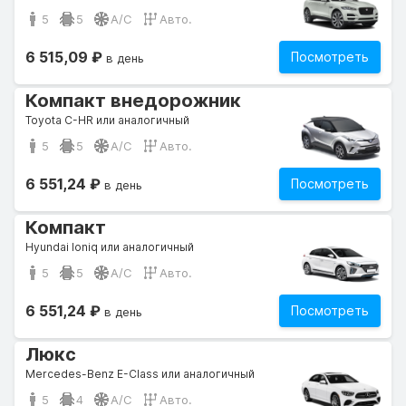
5
5
A/C
Авто.
6 515,09 ₽
Посмотреть
в день
Компакт внедорожник
Toyota C-HR или аналогичный
5
5
A/C
Авто.
6 551,24 ₽
Посмотреть
в день
Компакт
Hyundai Ioniq или аналогичный
5
5
A/C
Авто.
6 551,24 ₽
Посмотреть
в день
Люкс
Mercedes-Benz E-Class или аналогичный
5
4
A/C
Авто.