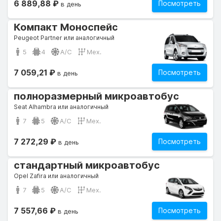
6 889,88 ₽
Посмотреть
в день
Компакт Моноспейс
Peugeot Partner или аналогичный
5
4
A/C
Мех.
7 059,21 ₽
Посмотреть
в день
полноразмерный микроавтобус
Seat Alhambra или аналогичный
7
5
A/C
Мех.
7 272,29 ₽
Посмотреть
в день
стандартный микроавтобус
Opel Zafira или аналогичный
7
5
A/C
Мех.
7 557,66 ₽
Посмотреть
в день