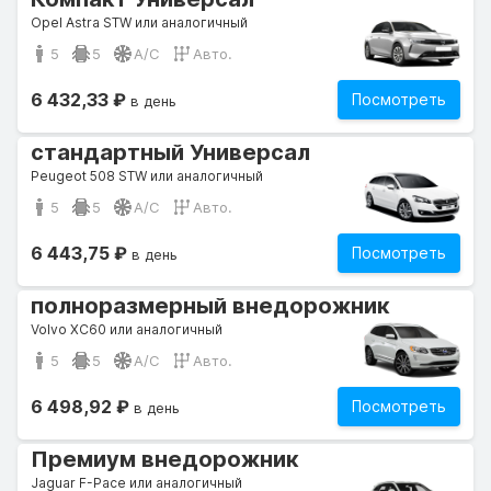
Opel Astra STW или аналогичный
5
5
A/C
Авто.
6 432,33 ₽
Посмотреть
в день
стандартный Универсал
Peugeot 508 STW или аналогичный
5
5
A/C
Авто.
6 443,75 ₽
Посмотреть
в день
полноразмерный внедорожник
Volvo XC60 или аналогичный
5
5
A/C
Авто.
6 498,92 ₽
Посмотреть
в день
Премиум внедорожник
Jaguar F-Pace или аналогичный