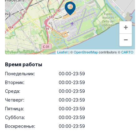
+
−
Leaflet
| ©
OpenStreetMap
contributors ©
CARTO
Время работы
Понедельник
:
00:00-23:59
Вторник
:
00:00-23:59
Среда
:
00:00-23:59
Четверг
:
00:00-23:59
Пятница
:
00:00-23:59
Суббота
:
00:00-23:59
Воскресенье
:
00:00-23:59