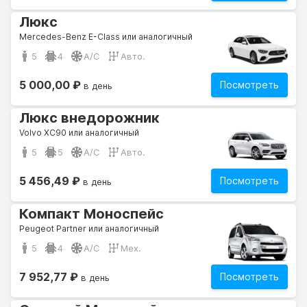
Люкс
Mercedes-Benz E-Class или аналогичный
5
4
A/C
Авто.
5 000,00 ₽
Посмотреть
в день
Люкс внедорожник
Volvo XC90 или аналогичный
5
5
A/C
Авто.
5 456,49 ₽
Посмотреть
в день
Компакт Моноспейс
Peugeot Partner или аналогичный
5
4
A/C
Мех.
7 952,77 ₽
Посмотреть
в день