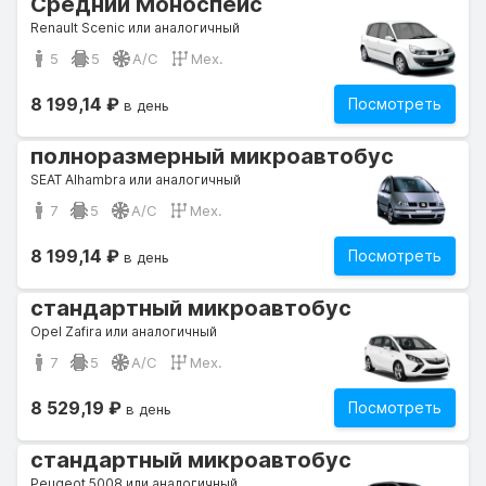
Средний Моноспейс
Renault Scenic или аналогичный
5
5
A/C
Мех.
8 199,14 ₽
Посмотреть
в день
полноразмерный микроавтобус
SEAT Alhambra или аналогичный
7
5
A/C
Мех.
8 199,14 ₽
Посмотреть
в день
стандартный микроавтобус
Opel Zafira или аналогичный
7
5
A/C
Мех.
8 529,19 ₽
Посмотреть
в день
стандартный микроавтобус
Peugeot 5008 или аналогичный