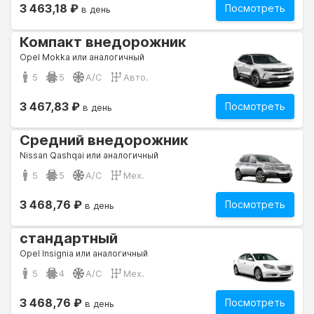
3 463,18 ₽
Посмотреть
в день
Компакт внедорожник
Opel Mokka или аналогичный
5
5
A/C
Авто.
3 467,83 ₽
Посмотреть
в день
Средний внедорожник
Nissan Qashqai или аналогичный
5
5
A/C
Мех.
3 468,76 ₽
Посмотреть
в день
стандартный
Opel Insignia или аналогичный
5
4
A/C
Мех.
3 468,76 ₽
Посмотреть
в день