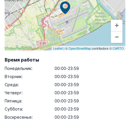
+
−
Leaflet
| ©
OpenStreetMap
contributors ©
CARTO
Время работы
Понедельник
:
00:00-23:59
Вторник
:
00:00-23:59
Среда
:
00:00-23:59
Четверг
:
00:00-23:59
Пятница
:
00:00-23:59
Суббота
:
00:00-23:59
Воскресенье
:
00:00-23:59