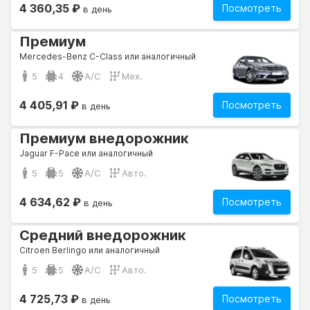
4 360,35 ₽
Посмотреть
в день
Премиум
Mercedes-Benz C-Class или аналогичный
5
4
A/C
Мех.
4 405,91 ₽
Посмотреть
в день
Премиум внедорожник
Jaguar F-Pace или аналогичный
5
5
A/C
Авто.
4 634,62 ₽
Посмотреть
в день
Средний внедорожник
Citroen Berlingo или аналогичный
5
5
A/C
Авто.
4 725,73 ₽
Посмотреть
в день