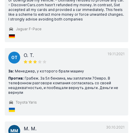
or downgrade my vehicle. - Ultimately refused to provide any car.
- DiscoverCars.com hasn't refunded my money. In contrast, Sixt
accepted all my cards and provided a car immediately. This feels
like a scheme to extract more money or force unwanted changes.
I strongly advise avoiding both companies
Jaguar F-Pace
19.11.2021
O. T.
OT
За:
Менеджер, у которого брали машину
Против:
Грабеж. За 5л бензина, мы заплатили 70евро. В
телефонном разговоре компания согласилась со своей
неадекватностью, и пообещали вернуть деньги. Деньги не
вернули
Toyota Yaris
30.10.2021
M. M.
MM