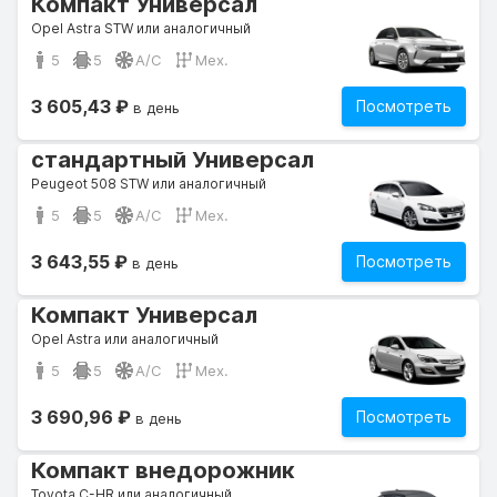
Компакт Универсал
Opel Astra STW или аналогичный
5
5
A/C
Мех.
3 605,43 ₽
Посмотреть
в день
стандартный Универсал
Peugeot 508 STW или аналогичный
5
5
A/C
Мех.
3 643,55 ₽
Посмотреть
в день
Компакт Универсал
Opel Astra или аналогичный
5
5
A/C
Мех.
3 690,96 ₽
Посмотреть
в день
Компакт внедорожник
Toyota C-HR или аналогичный