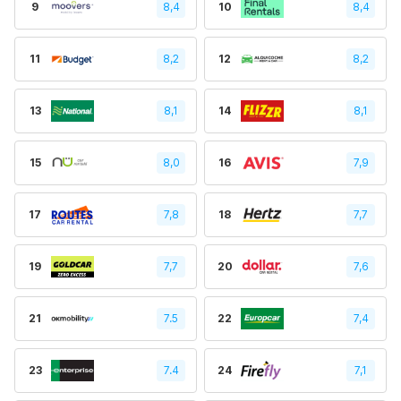
9
8,4
10
8,4
11
8,2
12
8,2
13
8,1
14
8,1
15
8,0
16
7,9
17
7,8
18
7,7
19
7,7
20
7,6
21
7.5
22
7,4
23
7.4
24
7,1