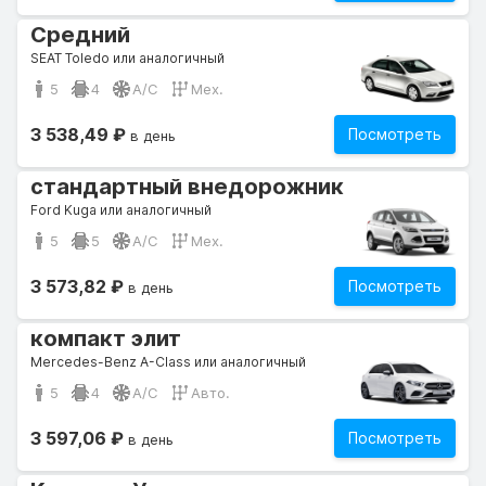
Средний
SEAT Toledo или аналогичный
5
4
A/C
Мех.
3 538,49 ₽
Посмотреть
в день
стандартный внедорожник
Ford Kuga или аналогичный
5
5
A/C
Мех.
3 573,82 ₽
Посмотреть
в день
компакт элит
Mercedes-Benz A-Class или аналогичный
5
4
A/C
Авто.
3 597,06 ₽
Посмотреть
в день