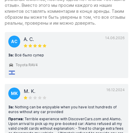
отзыв». Вместо этого мы просим каждого из наших
клиентов оставлять комментарии в конце аренды. Таким
образом вы можете быть уверены в том, что все отзывы
реальны, проверены и им можно доверять.
14.06.2026
A. C.
AC
За:
Всё было супер
Toyota RAV4
16.12.2024
M. K.
MK
За:
Nothing can be enjoyable when you have lost hundreds of
euros without any car provided
Против:
Terrible experience with DiscoverCars.com and Alamo.
Upon arrival to pick up my pre-booked car: Alamo refused all my
valid credit cards without explanation: - Tried to charge extra fees