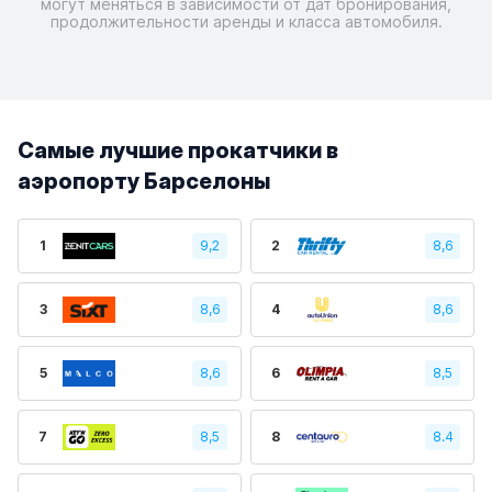
могут меняться в зависимости от дат бронирования,
продолжительности аренды и класса автомобиля.
Самые лучшие прокатчики в
аэропорту Барселоны
1
9,2
2
8,6
3
8,6
4
8,6
5
8,6
6
8,5
7
8,5
8
8.4