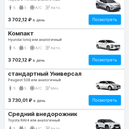
5
5
A/C
Авто.
3 702,12 ₽
Посмотреть
в день
Компакт
Hyundai Ioniq или аналогичный
5
5
A/C
Авто.
3 702,12 ₽
Посмотреть
в день
стандартный Универсал
Peugeot 508 или аналогичный
5
5
A/C
Мех.
3 730,01 ₽
Посмотреть
в день
Средний внедорожник
Toyota RAV4 или аналогичный
5
5
A/C
Авто.