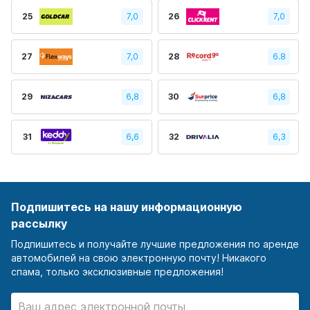
25
7,0
26
7,0
27
7,0
28
6.8
29
6,8
30
6,8
31
6,6
32
6,3
Подпишитесь на нашу информационную
рассылку
Подпишитесь и получайте лучшие предложения по аренде
автомобилей на свою электронную почту! Никакого
спама, только эксклюзивные предложения!