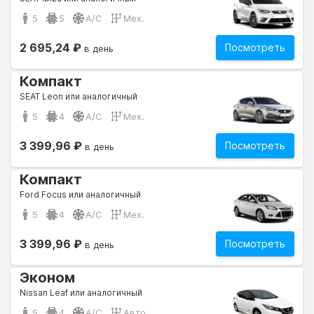
5
5
A/C
Мех.
2 695,24 ₽
Посмотреть
в день
Компакт
SEAT Leon или аналогичный
5
4
A/C
Мех.
3 399,96 ₽
Посмотреть
в день
Компакт
Ford Focus или аналогичный
5
4
A/C
Мех.
3 399,96 ₽
Посмотреть
в день
Эконом
Nissan Leaf или аналогичный
5
4
A/C
Авто.