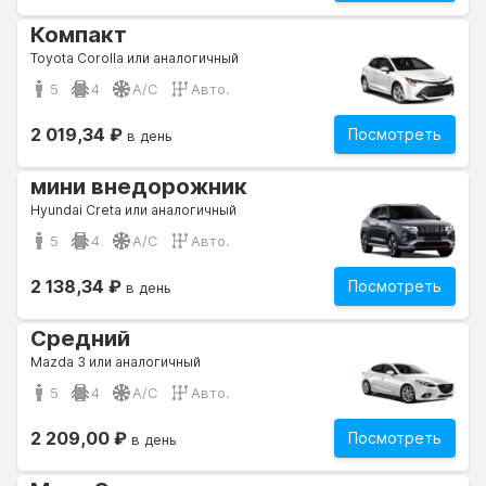
Компакт
Toyota Corolla или аналогичный
5
4
A/C
Авто.
2 019,34 ₽
Посмотреть
в день
мини внедорожник
Hyundai Creta или аналогичный
5
4
A/C
Авто.
2 138,34 ₽
Посмотреть
в день
Средний
Mazda 3 или аналогичный
5
4
A/C
Авто.
2 209,00 ₽
Посмотреть
в день