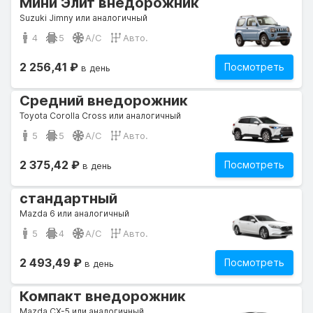
Мини Элит внедорожник
Suzuki Jimny или аналогичный
4
5
A/C
Авто.
2 256,41 ₽
Посмотреть
в день
Средний внедорожник
Toyota Corolla Cross или аналогичный
5
5
A/C
Авто.
2 375,42 ₽
Посмотреть
в день
стандартный
Mazda 6 или аналогичный
5
4
A/C
Авто.
2 493,49 ₽
Посмотреть
в день
Компакт внедорожник
Mazda CX-5 или аналогичный