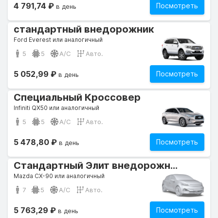
4 791,74 ₽
Посмотреть
в день
стандартный внедорожник
Ford Everest или аналогичный
5
5
A/C
Авто.
5 052,99 ₽
Посмотреть
в день
Специальный Кроссовер
Infiniti QX50 или аналогичный
5
5
A/C
Авто.
5 478,80 ₽
Посмотреть
в день
Стандартный Элит внедорожник
Mazda CX-90 или аналогичный
7
5
A/C
Авто.
5 763,29 ₽
Посмотреть
в день