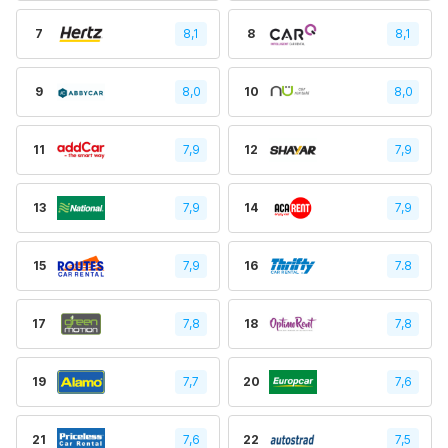
7
8,1
8
8,1
9
8,0
10
8,0
11
7,9
12
7,9
13
7,9
14
7,9
15
7,9
16
7.8
17
7,8
18
7,8
19
7,7
20
7,6
21
7,6
22
7,5