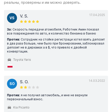
реальны, проверены и им можно доверять.
17.04.2025
V. S.
VS
За:
Скорость передачи атомобиля, Работник Амин показал
все повреждения по авто, и количество бензина в бакею
Против:
Сотрудник на стойке регистраци хотел взять депозит
в два раза больше, чем было при бронировании, заблокировал
депозит не в дирхамах а в $, что привело к двойной
конвертации.
Toyota Yaris
14.03.2022
S. O.
SO
Против:
я не получил автомобиль, и мне не вернули
первоначальный взнос.
Kia Picanto