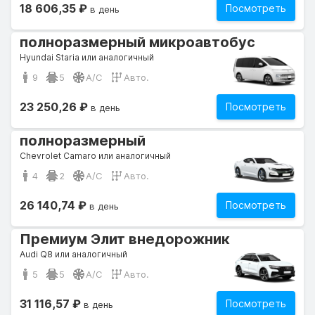
18 606,35 ₽
Посмотреть
в день
полноразмерный микроавтобус
Hyundai Staria или аналогичный
9
5
A/C
Авто.
23 250,26 ₽
Посмотреть
в день
полноразмерный
Chevrolet Camaro или аналогичный
4
2
A/C
Авто.
26 140,74 ₽
Посмотреть
в день
Премиум Элит внедорожник
Audi Q8 или аналогичный
5
5
A/C
Авто.
31 116,57 ₽
Посмотреть
в день