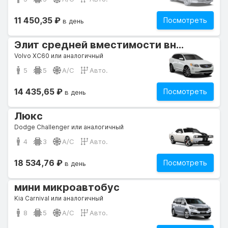
11 450,35 ₽
Посмотреть
в день
Элит средней вместимости внедорожник
Volvo XC60 или аналогичный
5
5
A/C
Авто.
14 435,65 ₽
Посмотреть
в день
Люкс
Dodge Challenger или аналогичный
4
3
A/C
Авто.
18 534,76 ₽
Посмотреть
в день
мини микроавтобус
Kia Carnival или аналогичный
8
5
A/C
Авто.