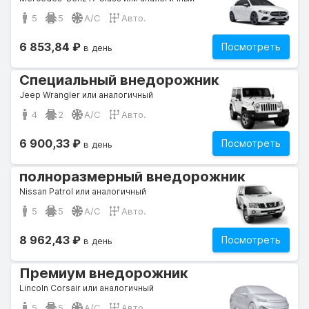
5
5
A/C
Авто.
6 853,84 ₽
Посмотреть
в день
Специальный внедорожник
Jeep Wrangler или аналогичный
4
2
A/C
Авто.
6 900,33 ₽
Посмотреть
в день
полноразмерный внедорожник
Nissan Patrol или аналогичный
5
5
A/C
Авто.
8 962,43 ₽
Посмотреть
в день
Премиум внедорожник
Lincoln Corsair или аналогичный
5
5
A/C
Авто.