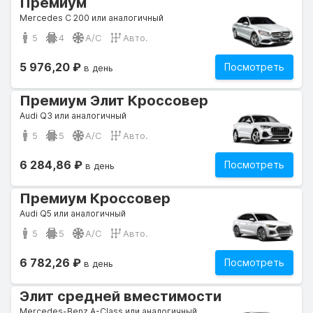
Премиум
Mercedes C 200 или аналогичный
5
4
A/C
Авто.
5 976,20 ₽
Посмотреть
в день
Премиум Элит Кроссовер
Audi Q3 или аналогичный
5
5
A/C
Авто.
6 284,86 ₽
Посмотреть
в день
Премиум Кроссовер
Audi Q5 или аналогичный
5
5
A/C
Авто.
6 782,26 ₽
Посмотреть
в день
Элит средней вместимости
Mercedes-Benz A-Class или аналогичный