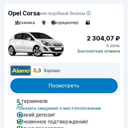
Opel Corsa
или подобный Эконом
Механика
5
Кондиционер
5
2 304,07 ₽
в день
Бесплатная отмена
8,3
Хорошо
Посмотреть
В терминале
Показать сведения о местоположении
Низкий депозит
Мгновенное подтверждение!