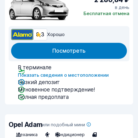
в день
Бесплатная отмена
8,3
Хорошо
Посмотреть
В терминале
Показать сведения о местоположении
Низкий депозит
Мгновенное подтверждение!
Полная предоплата
Opel Adam
или подобный мини
Механика
4
Кондиционер
4