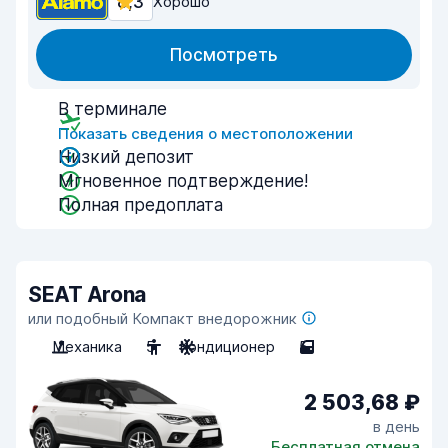
8,3
Хорошо
Посмотреть
В терминале
Показать сведения о местоположении
Низкий депозит
Мгновенное подтверждение!
Полная предоплата
SEAT Arona
или подобный Компакт внедорожник
Механика
5
Кондиционер
5
2 503,68 ₽
в день
Бесплатная отмена