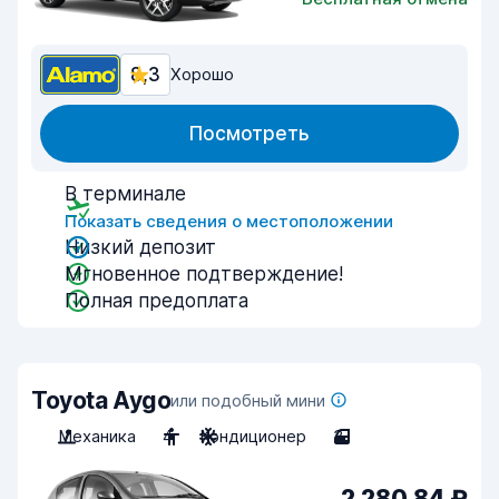
8,3
Хорошо
Посмотреть
В терминале
Показать сведения о местоположении
Низкий депозит
Мгновенное подтверждение!
Полная предоплата
Toyota Aygo
или подобный мини
Механика
4
Кондиционер
3
2 280,84 ₽