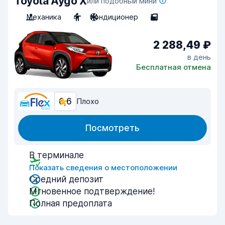
Toyota Aygo X
или подобный мини
Механика
4
Кондиционер
5
2 288,49 ₽
в день
Бесплатная отмена
6,6
Плохо
Посмотреть
В терминале
Показать сведения о местоположении
Средний депозит
Мгновенное подтверждение!
Полная предоплата