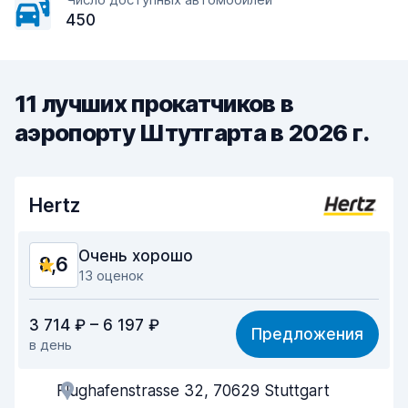
450
11 лучших прокатчиков в
аэропорту Штутгарта в 2026 г.
Hertz
Очень хорошо
8,6
13 оценок
Соотношение цена/качество
8,5
3 714 ₽ – 6 197 ₽
Предложения
в день
Простота поиска
8,6
Flughafenstrasse 32, 70629 Stuttgart
Помощь агентов
8,5