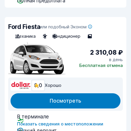
Полная предоплата
Ford Fiesta
или подобный Эконом
Механика
5
Кондиционер
5
2 310,08 ₽
в день
Бесплатная отмена
8,0
Хорошо
Посмотреть
В терминале
Показать сведения о местоположении
Низкий депозит