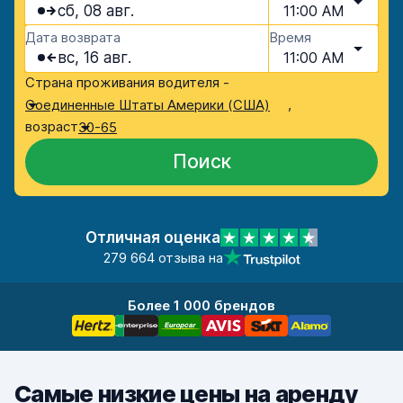
сб, 08 авг.
11:00 AM
Дата возврата
Время
вс, 16 авг.
11:00 AM
Страна проживания водителя -
,
Соединенные Штаты Америки (США)
возраст
30-65
Поиск
Отличная оценка
279 664 отзыва на
Более 1 000 брендов
Самые низкие цены на аренду