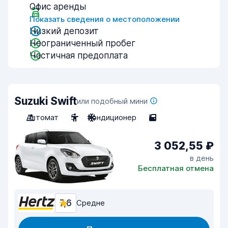
Офис аренды
Показать сведения о местоположении
Низкий депозит
Неограниченный пробег
Частичная предоплата
Suzuki Swift
или подобный мини
Автомат
5
Кондиционер
5
3 052,55 ₽
в день
Бесплатная отмена
7,6
Средне