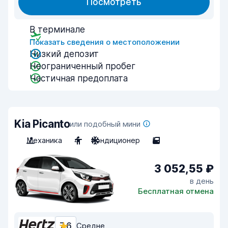
Посмотреть
В терминале
Показать сведения о местоположении
Низкий депозит
Неограниченный пробег
Частичная предоплата
Kia Picanto
или подобный мини
Механика
4
Кондиционер
5
3 052,55 ₽
в день
Бесплатная отмена
7,6
Средне