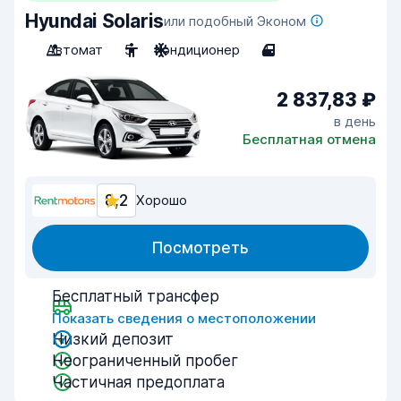
Hyundai Solaris
или подобный Эконом
Автомат
5
Кондиционер
4
2 837,83 ₽
в день
Бесплатная отмена
8,2
Хорошо
Посмотреть
Бесплатный трансфер
Показать сведения о местоположении
Низкий депозит
Неограниченный пробег
Частичная предоплата