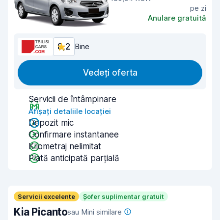
pe zi
Anulare gratuită
8,2
Bine
Vedeți oferta
Servicii de întâmpinare
Afișați detaliile locației
Depozit mic
Confirmare instantanee
Kilometraj nelimitat
Plată anticipată parțială
Servicii excelente
Șofer suplimentar gratuit
Kia Picanto
sau Mini similare