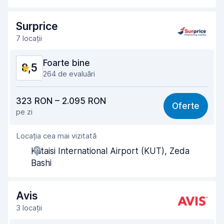
Rapiditatea preluării
8,8
Rapiditatea predării
9,0
Surprice
7 locații
Curățenia mașinii
8,7
Foarte bine
8,5
Starea mașinii
7,9
264 de evaluări
Raport calitate-preț
7,9
323 RON – 2.095 RON
Oferte
pe zi
Ușor de găsit
9,3
Locația cea mai vizitată
Amabilitatea agenților
9,0
Kutaisi International Airport (KUT), Zeda
Rapiditatea preluării
9,1
Bashi
Rapiditatea predării
9,2
Avis
Curățenia mașinii
8,2
3 locații