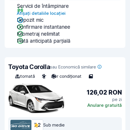
Servicii de întâmpinare
Afișați detaliile locației
Depozit mic
Confirmare instantanee
Kilometraj nelimitat
Plată anticipată parțială
Toyota Corolla
sau Economică similare
Automată
5
Aer condiționat
5
126,02 RON
pe zi
Anulare gratuită
7,2
Sub medie