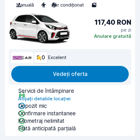
Manuală
4
Aer condiționat
5
117,40 RON
pe zi
Anulare gratuită
9,0
Excelent
Vedeți oferta
Servicii de întâmpinare
Afișați detaliile locației
Depozit mic
Confirmare instantanee
Kilometraj nelimitat
Plată anticipată parțială