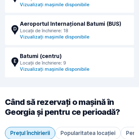
Vizualizați mașinile disponibile
Aeroportul Internațional Batumi (BUS)
D
Locații de închiriere: 18
Vizualizați mașinile disponibile
Batumi (centru)
E
Locații de închiriere: 9
Vizualizați mașinile disponibile
Când să rezervați o mașină în
Georgia și pentru ce perioadă?
Prețul închirierii
Popularitatea locației
Perio