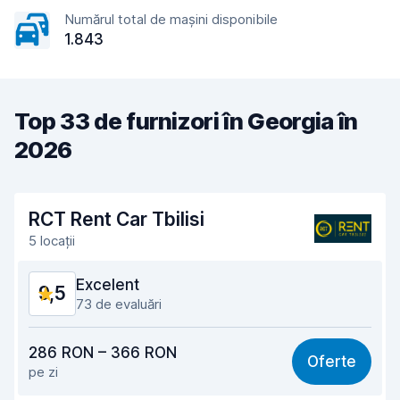
Numărul total de mașini disponibile
1.843
Top 33 de furnizori în Georgia în
2026
RCT Rent Car Tbilisi
5 locații
Excelent
9,5
73 de evaluări
Raport calitate-preț
9,5
286 RON – 366 RON
Oferte
pe zi
Ușor de găsit
9,4