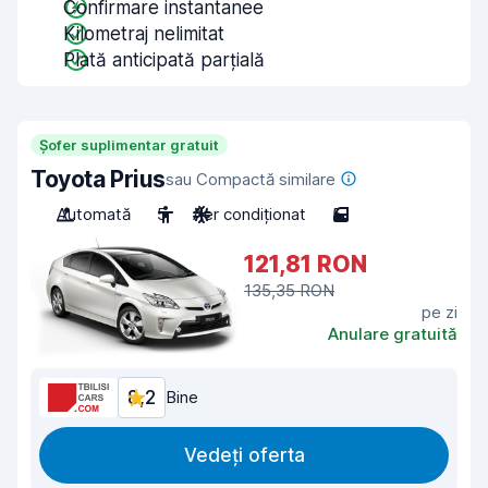
Confirmare instantanee
Kilometraj nelimitat
Plată anticipată parțială
Șofer suplimentar gratuit
Toyota Prius
sau Compactă similare
Automată
5
Aer condiționat
5
121,81 RON
135,35 RON
pe zi
Anulare gratuită
8,2
Bine
Vedeți oferta