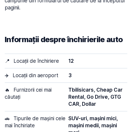
câmpurile din formularul de căutare de la începutul
paginii.
Informații despre închirierile auto
📍
Locații de închiriere
12
✈️
Locații din aeroport
3
🔥
Furnizorii cei mai
Tbilisicars, Cheap Car
căutați
Rental, Go Drive, GTG
CAR, Dollar
🚗
Tipurile de mașini cele
SUV-uri, mașini mici,
mai închiriate
mașini medii, mașini