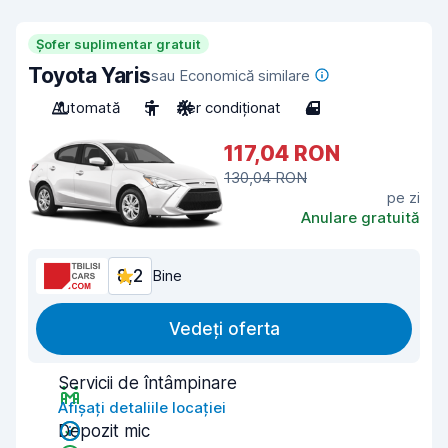
Șofer suplimentar gratuit
Toyota Yaris
sau Economică similare
Automată
5
Aer condiționat
4
117,04 RON
130,04 RON
pe zi
Anulare gratuită
8,2
Bine
Vedeți oferta
Servicii de întâmpinare
Afișați detaliile locației
Depozit mic