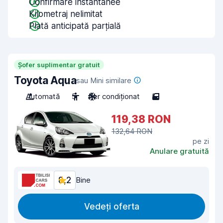
Confirmare instantanee
Kilometraj nelimitat
Plată anticipată parțială
Șofer suplimentar gratuit
Toyota Aqua
sau Mini similare
Automată
5
Aer condiționat
5
119,38 RON
132,64 RON
pe zi
Anulare gratuită
8,2
Bine
Vedeți oferta