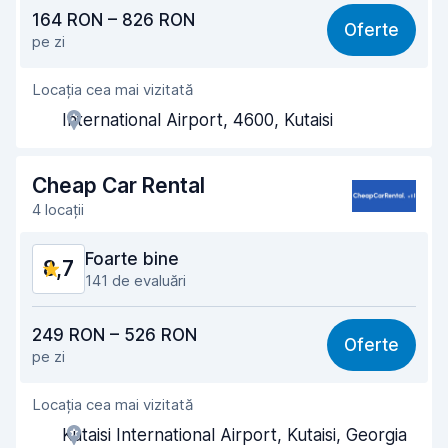
Raport calitate-preț
8,6
164 RON – 826 RON
Oferte
pe zi
Ușor de găsit
8,9
Locația cea mai vizitată
Amabilitatea agenților
9,2
International Airport, 4600, Kutaisi
Rapiditatea preluării
9,0
Rapiditatea predării
9,3
Cheap Car Rental
4 locații
Curățenia mașinii
9,1
Foarte bine
8,7
Starea mașinii
8,6
141 de evaluări
Raport calitate-preț
8,6
249 RON – 526 RON
Oferte
pe zi
Ușor de găsit
9,0
Locația cea mai vizitată
Amabilitatea agenților
8,9
Kutaisi International Airport, Kutaisi, Georgia