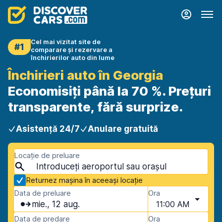
Cel mai vizitat site de
#1
comparare și rezervare a
închirierilor auto din lume
Închirieri auto în Georgia
Economisiți până la 70 %. Prețuri
transparente, fără surprize.
Asistență 24/7
Anulare gratuită
Locație de preluare
Returnez mașina în aceeași locație
Data de preluare
Ora
mie., 12 aug.
11:00 AM
Data de predare
Ora