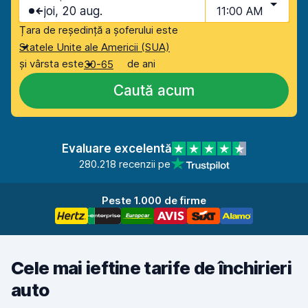
joi, 20 aug.
11:00 AM
Țara de reședință a șoferului este
Statele Unite ale Americii (SUA)
și vârsta este
de ani
30-65
Caută acum
Evaluare excelentă
280.218 recenzii pe
Peste 1.000 de firme
Cele mai ieftine tarife de închirieri
auto