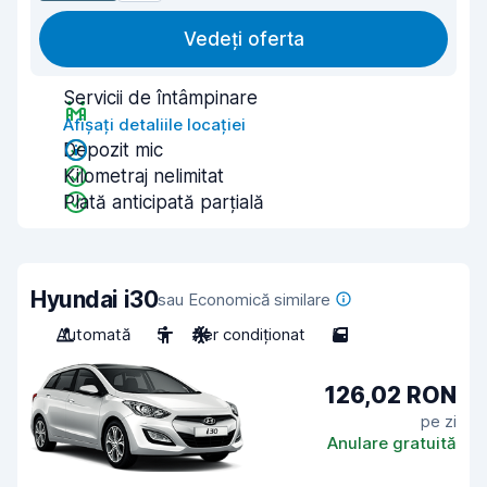
Vedeți oferta
Servicii de întâmpinare
Afișați detaliile locației
Depozit mic
Kilometraj nelimitat
Plată anticipată parțială
Hyundai i30
sau Economică similare
Automată
5
Aer condiționat
5
126,02 RON
pe zi
Anulare gratuită