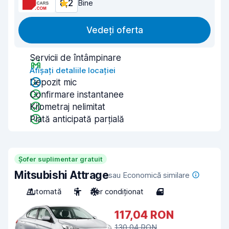
8,2
Bine
Vedeți oferta
Servicii de întâmpinare
Afișați detaliile locației
Depozit mic
Confirmare instantanee
Kilometraj nelimitat
Plată anticipată parțială
Șofer suplimentar gratuit
Mitsubishi Attrage
sau Economică similare
Automată
5
Aer condiționat
4
117,04 RON
130,04 RON