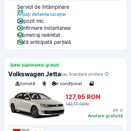
Servicii de întâmpinare
Afișați detaliile locației
Depozit mic
Confirmare instantanee
Kilometraj nelimitat
Plată anticipată parțială
Șofer suplimentar gratuit
Volkswagen Jetta
sau Standard similare
Automată
5
Aer condiționat
4
127,95 RON
142,17 RON
pe zi
Anulare gratuită