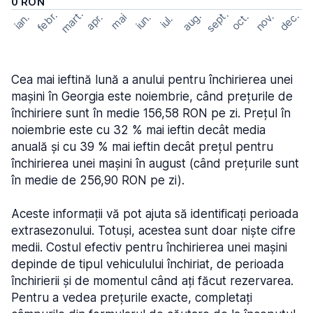
0 RON
mart.
sept.
febr.
dec.
aug.
nov.
oct.
apr.
mai
ian.
iun.
iul.
Cea mai ieftină lună a anului pentru închirierea unei
mașini în Georgia este noiembrie, când prețurile de
închiriere sunt în medie 156,58 RON pe zi. Prețul în
noiembrie este cu 32 % mai ieftin decât media
anuală și cu 39 % mai ieftin decât prețul pentru
închirierea unei mașini în august (când prețurile sunt
în medie de 256,90 RON pe zi).
Aceste informații vă pot ajuta să identificați perioada
extrasezonului. Totuși, acestea sunt doar niște cifre
medii. Costul efectiv pentru închirierea unei mașini
depinde de tipul vehiculului închiriat, de perioada
închirierii și de momentul când ați făcut rezervarea.
Pentru a vedea prețurile exacte, completați