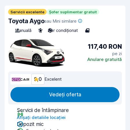
Servicii excelente
Șofer suplimentar gratuit
Toyota Aygo
sau Mini similare
Manuală
5
Aer condiționat
4
117,40 RON
pe zi
Anulare gratuită
9,0
Excelent
Vedeți oferta
Servicii de întâmpinare
Afișați detaliile locației
Depozit mic