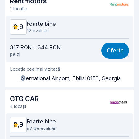
Rentmotors
Curățenia mașinii
9,5
1 locație
Starea mașinii
8,5
Foarte bine
8,9
12 evaluări
Raport calitate-preț
8,6
317 RON – 344 RON
Oferte
pe zi
Ușor de găsit
9,1
Locația cea mai vizitată
Amabilitatea agenților
8,6
International Airport, Tbilisi 0158, Georgia
Rapiditatea preluării
9,0
Rapiditatea predării
9,3
GTG CAR
4 locații
Curățenia mașinii
8,9
Foarte bine
8,9
Starea mașinii
8,6
87 de evaluări