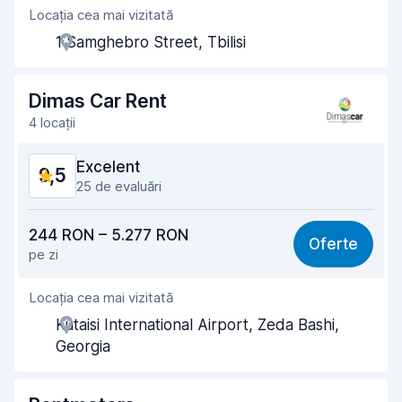
Locația cea mai vizitată
Amabilitatea agenților
9,8
1 Samghebro Street, Tbilisi
Rapiditatea preluării
9,3
Rapiditatea predării
9,6
Dimas Car Rent
4 locații
Curățenia mașinii
9,5
Excelent
9,5
Starea mașinii
9,4
25 de evaluări
Raport calitate-preț
9,2
244 RON – 5.277 RON
Oferte
pe zi
Ușor de găsit
9,7
Locația cea mai vizitată
Amabilitatea agenților
9,7
Kutaisi International Airport, Zeda Bashi,
Rapiditatea preluării
10
Georgia
Rapiditatea predării
10