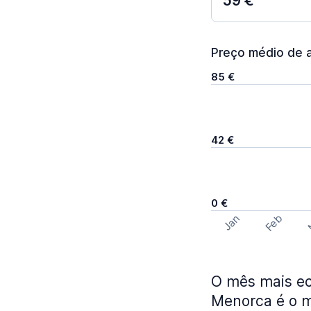
59 €
Preço médio de a
85 €
42 €
0 €
Feb
Jan
O mês mais ec
Menorca é o mê