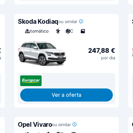
Skoda Kodiaq
ou similar
Automático
5
A/C
5
€
247,88 €
a
por dia
Ver a oferta
Opel Vivaro
ou similar