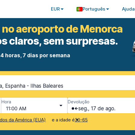
EUR
Português
Ajuda
s no aeroporto de Menorca
s claros, sem surpresas.
4 horas, 7 dias por semana
 Espanha - Ilhas Baleares
Hora
Devolução
11:00 AM
seg., 17 de ago.
e a idade é
dos da América (EUA)
30-65