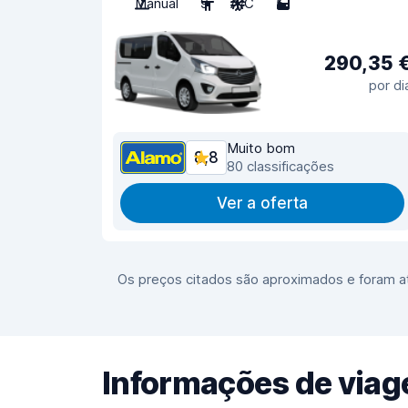
Manual
9
A/C
5
290,35 
por di
Muito bom
8,8
80 classificações
Ver a oferta
Os preços citados são aproximados e foram at
Informações de via