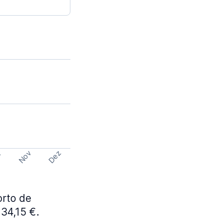
Nov
Dez
t
rto de
34,15 €.