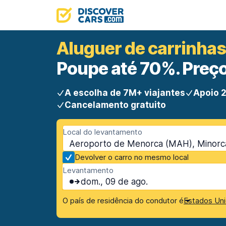
Aluguer de carrinha
Poupe até 70%. Preço
A escolha de 7M+ viajantes
Apoio 2
Cancelamento gratuito
Local do levantamento
Aeroporto de Menorca (MAH), Minorca,
Devolver o carro no mesmo local
Levantamento
dom., 09 de ago.
O país de residência do condutor é
Estados Uni