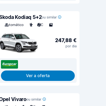
Skoda Kodiaq 5+2
ou similar
Automático
7
A/C
5
247,88 €
por dia
Ver a oferta
Opel Vivaro
ou similar