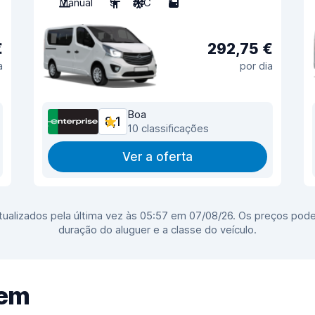
Manual
9
A/C
5
€
292,75 €
a
por dia
Boa
8,1
10 classificações
Ver a oferta
ualizados pela última vez às 05:57 em 07/08/26. Os preços pode
duração do aluguer e a classe do veículo.
gem