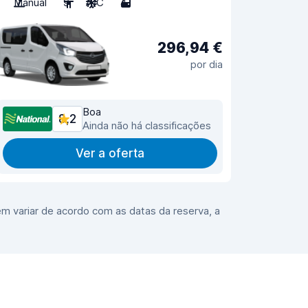
Manual
9
A/C
4
296,94 €
por dia
Boa
8,2
Ainda não há classificações
Ver a oferta
m variar de acordo com as datas da reserva, a