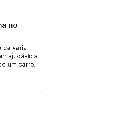
ha no
rca varia
em ajudá-lo a
de um carro.