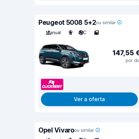
Peugeot 5008 5+2
ou similar
Manual
7
A/C
5
147,55 
por di
Ver a oferta
Opel Vivaro
ou similar