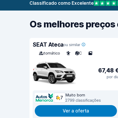
Classificado como Excelente
Os melhores preços 
SEAT Ateca
ou similar
Automático
5
A/C
5
67,48 
por di
Muito bom
8,7
2799 classificações
Ver a oferta