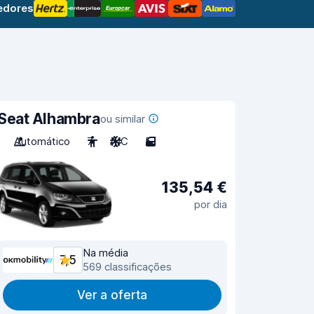
edores
Seat Alhambra
ou similar
Automático
7
A/C
5
135,54 €
por dia
Na média
7,5
569 classificações
Ver a oferta