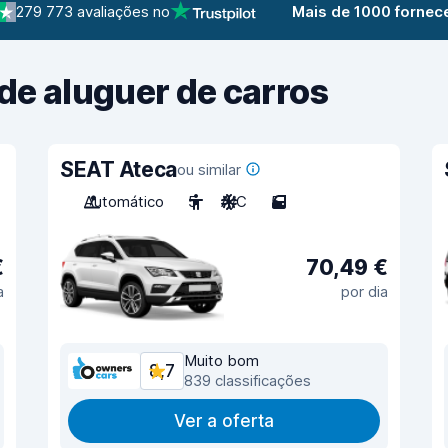
279 773 avaliações no
Mais de 1000 fornec
de aluguer de carros
SEAT Ateca
ou similar
Automático
5
A/C
5
€
70,49 €
a
por dia
Muito bom
8,7
839 classificações
Ver a oferta