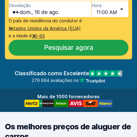
Devolução
Hora
dom., 16 de ago.
11:00 AM
O país de residência do condutor é
Estados Unidos da América (EUA)
e a idade é
30-65
Pesquisar agora
Classificado como Excelente
279 664 avaliações no
Mais de 1000 fornecedores
Os melhores preços de aluguer de
carros