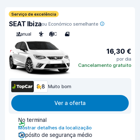
Serviço de excelência
SEAT Ibiza
ou Económico semelhante
Manual
5
A/C
4
16,30 €
por dia
Cancelamento gratuito
8,8
Muito bom
Ver a oferta
No terminal
Mostrar detalhes da localização
Depósito de segurança médio