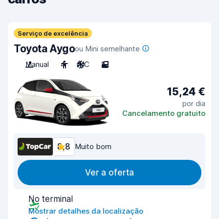
Serviço de excelência
Toyota Aygo
ou Mini semelhante
Manual
4
A/C
2
15,24 €
por dia
Cancelamento gratuito
8,8
Muito bom
Ver a oferta
No terminal
Mostrar detalhes da localização