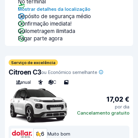
No terminal
Mostrar detalhes da localização
Depósito de segurança médio
Confirmação imediata!
Quilometragem ilimitada
Pagar parte agora
Serviço de excelência
Citroen C3
ou Económico semelhante
Manual
5
A/C
5
17,02 €
por dia
Cancelamento gratuito
8,6
Muito bom