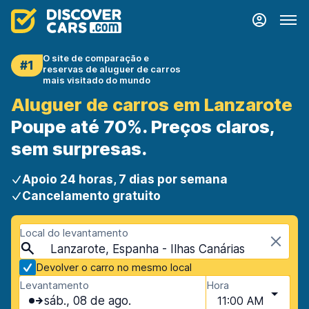
O site de comparação e
#1
reservas de aluguer de carros
mais visitado do mundo
Aluguer de carros em Lanzarote
Poupe até 70%. Preços claros,
sem surpresas.
Apoio 24 horas, 7 dias por semana
Cancelamento gratuito
Local do levantamento
Lanzarote, Espanha - Ilhas Canárias
Devolver o carro no mesmo local
Levantamento
Hora
sáb., 08 de ago.
11:00 AM