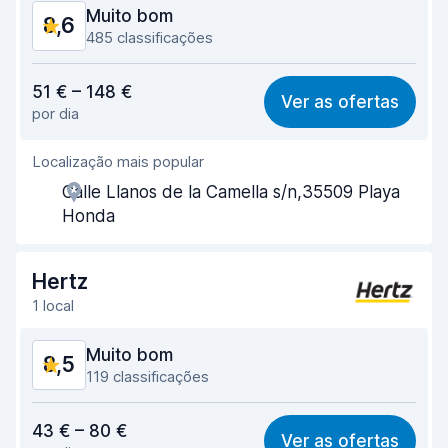
Estado do carro
8,8
Muito bom
8,6
485 classificações
Relação qualidade/preço
8,6
51 € – 148 €
Ver as ofertas
por dia
Facilidade em encontrar
7,9
Localização mais popular
Eficiência dos agentes
8,8
Calle Llanos de la Camella s/n,35509 Playa
Rapidez do levantamento
8,2
Honda
Rapidez da devolução
8,9
Hertz
Limpeza do carro
8,8
1 local
Estado do carro
8,8
Muito bom
8,5
119 classificações
Relação qualidade/preço
8,1
43 € – 80 €
Ver as ofertas