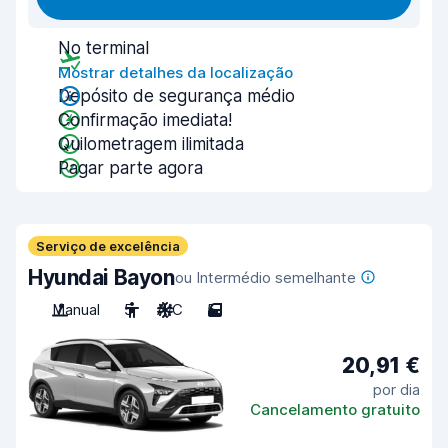
No terminal
Mostrar detalhes da localização
Depósito de segurança médio
Confirmação imediata!
Quilometragem ilimitada
Pagar parte agora
Serviço de excelência
Hyundai Bayon
ou Intermédio semelhante
Manual
5
A/C
5
20,91 €
por dia
Cancelamento gratuito