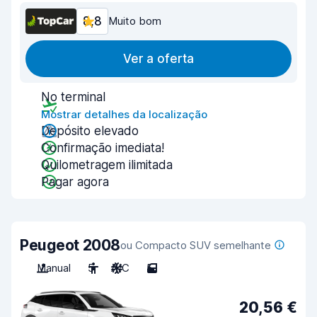
8,8
Muito bom
Ver a oferta
No terminal
Mostrar detalhes da localização
Depósito elevado
Confirmação imediata!
Quilometragem ilimitada
Pagar agora
Peugeot 2008
ou Compacto SUV semelhante
Manual
5
A/C
5
20,56 €