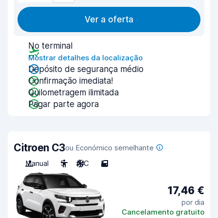
Ver a oferta
No terminal
Mostrar detalhes da localização
Depósito de segurança médio
Confirmação imediata!
Quilometragem ilimitada
Pagar parte agora
Citroen C3
ou Económico semelhante
Manual
5
A/C
5
17,46 €
por dia
Cancelamento gratuito