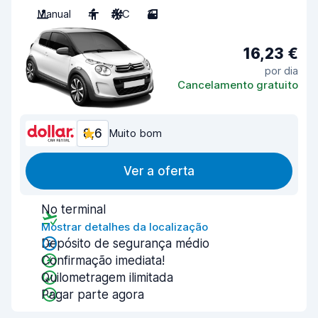
Manual
4
A/C
3
16,23 €
por dia
Cancelamento gratuito
8,6
Muito bom
Ver a oferta
No terminal
Mostrar detalhes da localização
Depósito de segurança médio
Confirmação imediata!
Quilometragem ilimitada
Pagar parte agora