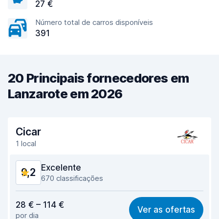
27 €
Número total de carros disponíveis
391
20 Principais fornecedores em
Lanzarote em 2026
Cicar
1 local
Excelente
9,2
670 classificações
Relação qualidade/preço
9,1
28 € – 114 €
Ver as ofertas
por dia
Facilidade em encontrar
9,5