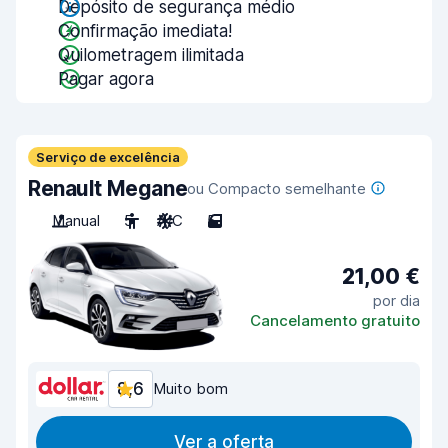
Depósito de segurança médio
Confirmação imediata!
Quilometragem ilimitada
Pagar agora
Serviço de excelência
Renault Megane
ou Compacto semelhante
Manual
5
A/C
5
21,00 €
por dia
Cancelamento gratuito
8,6
Muito bom
Ver a oferta