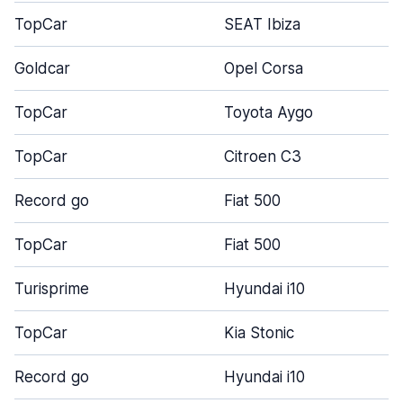
TopCar
SEAT Ibiza
4
Goldcar
Opel Corsa
5
TopCar
Toyota Aygo
2
TopCar
Citroen C3
5
Record go
Fiat 500
3
TopCar
Fiat 500
3
Turisprime
Hyundai i10
5
TopCar
Kia Stonic
4
Record go
Hyundai i10
5