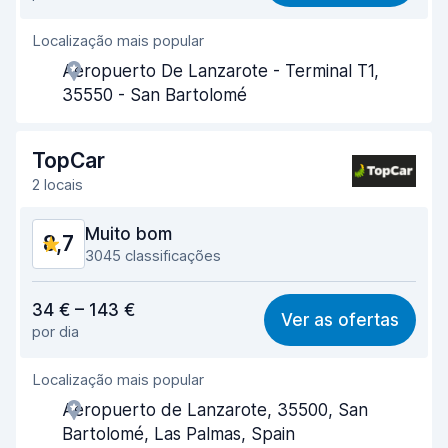
Localização mais popular
Eficiência dos agentes
9,3
Aeropuerto De Lanzarote - Terminal T1,
Rapidez do levantamento
9,5
35550 - San Bartolomé
Rapidez da devolução
9,8
TopCar
Limpeza do carro
9,1
2 locais
Estado do carro
8,5
Muito bom
8,7
3045 classificações
Relação qualidade/preço
8,8
34 € – 143 €
Ver as ofertas
por dia
Facilidade em encontrar
9,1
Localização mais popular
Eficiência dos agentes
8,9
Aeropuerto de Lanzarote, 35500, San
Rapidez do levantamento
8,9
Bartolomé, Las Palmas, Spain