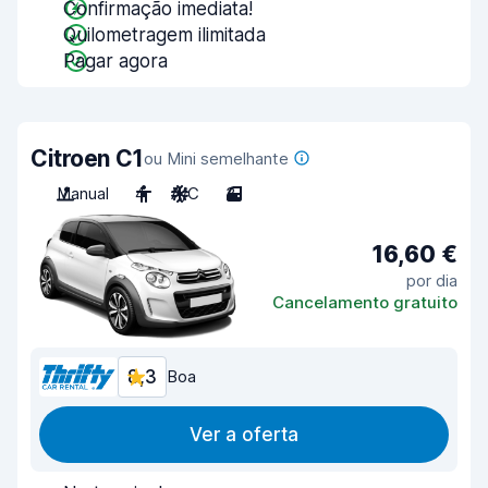
Confirmação imediata!
Quilometragem ilimitada
Pagar agora
Citroen C1
ou Mini semelhante
Manual
4
A/C
3
16,60 €
por dia
Cancelamento gratuito
8,3
Boa
Ver a oferta