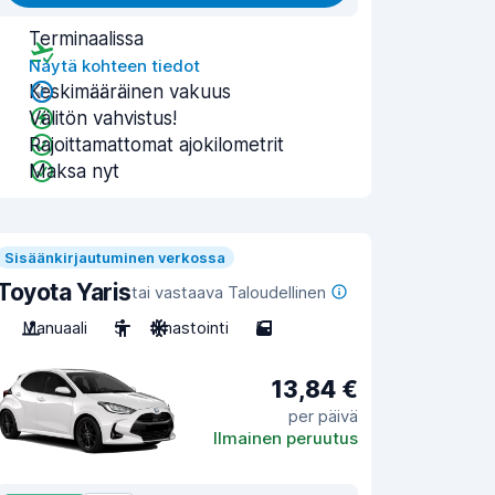
Terminaalissa
Näytä kohteen tiedot
Keskimääräinen vakuus
Välitön vahvistus!
Rajoittamattomat ajokilometrit
Maksa nyt
Sisäänkirjautuminen verkossa
Toyota Yaris
tai vastaava Taloudellinen
Manuaali
5
Ilmastointi
5
13,84 €
per päivä
Ilmainen peruutus