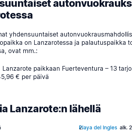
uuntaiset autonvuokrauks
otessa
at yhdensuuntaiset autonvuokrausmahdollis
topaikka on Lanzarotessa ja palautuspaikka t
a, ovat mm.:
 Lanzarote paikkaan Fuerteventura – 13 tarj
45,96 € per päivä
a Lanzarote:n lähellä
ä
Playa del Ingles
alk. 