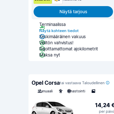
Näytä tarjous
Terminaalissa
Näytä kohteen tiedot
Keskimääräinen vakuus
Välitön vahvistus!
Rajoittamattomat ajokilometrit
Maksa nyt
Opel Corsa
tai vastaava Taloudellinen
Manuaali
5
Ilmastointi
5
14,24 
per päiv