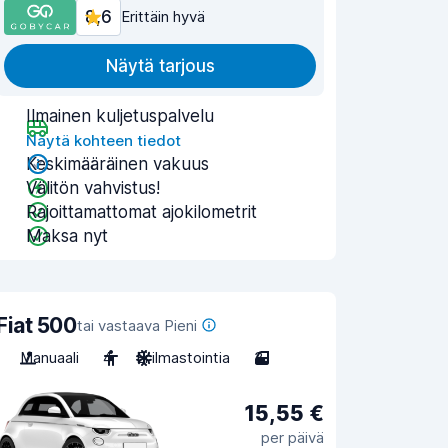
8,6
Erittäin hyvä
Näytä tarjous
Ilmainen kuljetuspalvelu
Näytä kohteen tiedot
Keskimääräinen vakuus
Välitön vahvistus!
Rajoittamattomat ajokilometrit
Maksa nyt
Fiat 500
tai vastaava Pieni
Manuaali
4
Ei ilmastointia
3
15,55 €
per päivä