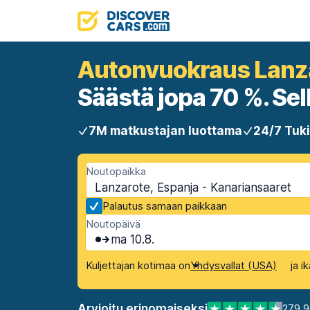
Autonvuokraus Lanz
Säästä jopa 70 %. Selk
7M matkustajan luottama
24/7 Tuki
Noutopaikka
Lanzarote, Espanja - Kanariansaaret
Palautus samaan paikkaan
Noutopäivä
ma 10.8.
Kuljettajan kotimaa on
ja i
Yhdysvallat (USA)
Arvioitu erinomaiseksi
279 9