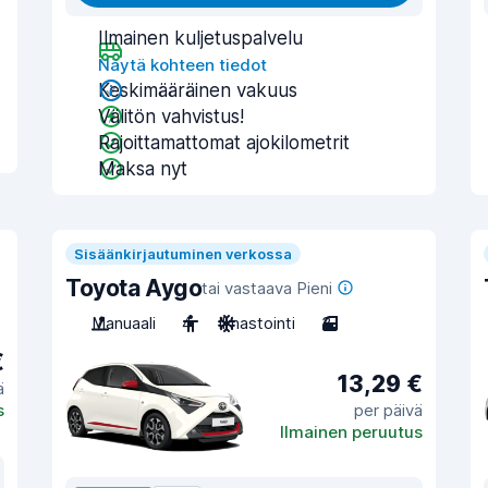
Ilmainen kuljetuspalvelu
Näytä kohteen tiedot
Keskimääräinen vakuus
Välitön vahvistus!
Rajoittamattomat ajokilometrit
Maksa nyt
Sisäänkirjautuminen verkossa
Toyota Aygo
tai vastaava Pieni
Manuaali
4
Ilmastointi
3
€
13,29 €
ä
s
per päivä
Ilmainen peruutus