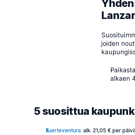
Yhdens
Lanzar
Suosituimm
joiden nou
kaupungiss
Paikasta
alkaen 
5 suosittua kaupunki
Fuerteventura
alk. 21,05 € per päiv