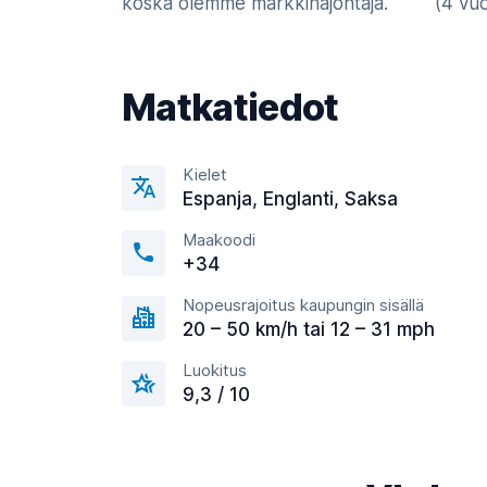
koska olemme markkinajohtaja.
(4 vu
Matkatiedot
Kielet
Espanja, Englanti, Saksa
Maakoodi
+34
Nopeusrajoitus kaupungin sisällä
20 – 50 km/h tai 12 – 31 mph
Luokitus
9,3 / 10