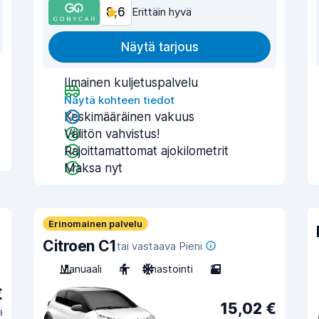
8,6
Erittäin hyvä
Näytä tarjous
Ilmainen kuljetuspalvelu
Näytä kohteen tiedot
Keskimääräinen vakuus
Välitön vahvistus!
Rajoittamattomat ajokilometrit
Maksa nyt
Erinomainen palvelu
Citroen C1
tai vastaava Pieni
Manuaali
4
Ilmastointi
2
€
15,02 €
ä