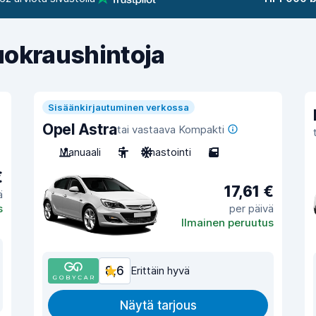
uokraushintoja
Sisäänkirjautuminen verkossa
Opel Astra
tai vastaava Kompakti
Manuaali
5
Ilmastointi
5
€
17,61 €
ä
s
per päivä
Ilmainen peruutus
8,6
Erittäin hyvä
Näytä tarjous