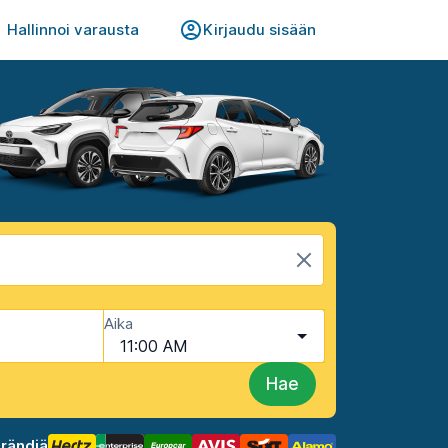
Hallinnoi varausta
Kirjaudu sisään
Aika
11:00 AM
Hae
brändiä