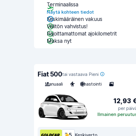
Terminaalissa
Näytä kohteen tiedot
Keskimääräinen vakuus
Välitön vahvistus!
Rajoittamattomat ajokilometrit
Maksa nyt
Fiat 500
tai vastaava Pieni
Manuaali
4
Ilmastointi
3
12,93 
per päiv
Ilmainen peruutu
7,5
Keskiverto