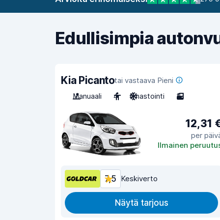
Edullisimpia autonv
Kia Picanto
tai vastaava Pieni
Manuaali
4
Ilmastointi
3
12,31 
per päiv
Ilmainen peruutu
7,5
Keskiverto
Näytä tarjous