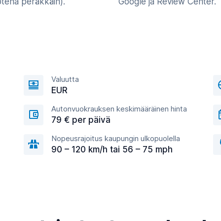
otena peräkkäin).
Google ja Review Center.
Valuutta
EUR
Autonvuokrauksen keskimääräinen hinta
79 € per päivä
Nopeusrajoitus kaupungin ulkopuolella
90 – 120 km/h tai 56 – 75 mph