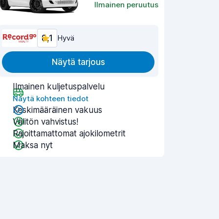
Ilmainen peruutus
8,1
Hyvä
Näytä tarjous
Ilmainen kuljetuspalvelu
Näytä kohteen tiedot
Keskimääräinen vakuus
Välitön vahvistus!
Rajoittamattomat ajokilometrit
Maksa nyt