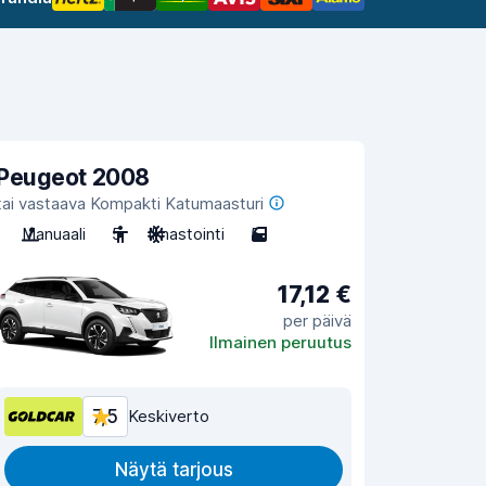
Peugeot 2008
tai vastaava Kompakti Katumaasturi
Manuaali
5
Ilmastointi
5
17,12 €
per päivä
Ilmainen peruutus
7,5
Keskiverto
Näytä tarjous