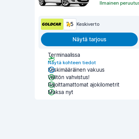
Ilmainen peruutu
7,5
Keskiverto
Näytä tarjous
Terminaalissa
Näytä kohteen tiedot
Keskimääräinen vakuus
Välitön vahvistus!
Rajoittamattomat ajokilometrit
Maksa nyt