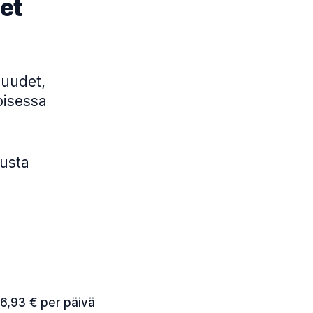
et
uudet,
oisessa
ousta
26,93 € per päivä