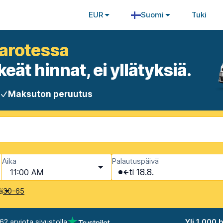
EUR
Suomi
Tuki
arotessa
eät hinnat, ei yllätyksiä.
Maksuton peruutus
Aika
Palautuspäivä
11:00 AM
ti 18.8.
kä
30-65
62 arviota sivustolla
Yli 1 000 