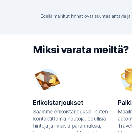
Edellä mainitut hinnat ovat suuntaa antavia ja
Miksi varata meiltä?
Erikoistarjoukset
Palk
Saamme erikoistarjouksia, kuten
Maail
kontaktittomia noutoja, edullisia
auton
hintoja ja ilmaisia parannuksia,
Trave