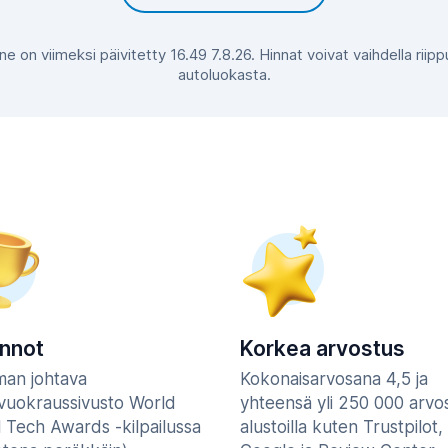
 ne on viimeksi päivitetty 16.49 7.8.26. Hinnat voivat vaihdella rii
autoluokasta.
innot
Korkea arvostus
man johtava
Kokonaisarvosana 4,5 ja
vuokraussivusto World
yhteensä yli 250 000 arvo
l Tech Awards -kilpailussa
alustoilla kuten Trustpilot,