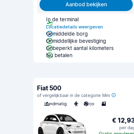
Aanbod bekijken
In de terminal
Locatiedetails weergeven
Gemiddelde borg
Onmiddellijke bevestiging
Onbeperkt aantal kilometers
Nu betalen
Fiat 500
of vergelijkbaar in de categorie Mini
Handmatig
4
Airco
3
€ 12,9
per da
Gratis annulere