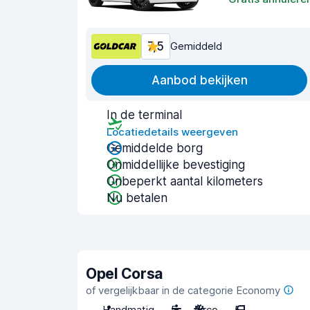
7,5
Gemiddeld
Aanbod bekijken
In de terminal
Locatiedetails weergeven
Gemiddelde borg
Onmiddellijke bevestiging
Onbeperkt aantal kilometers
Nu betalen
Opel Corsa
of vergelijkbaar in de categorie Economy
Handmatig
5
Airco
5