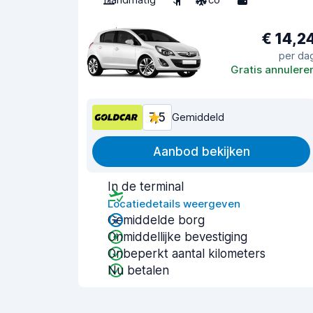
€ 14,2
per da
Gratis annulere
7,5
Gemiddeld
Aanbod bekijken
In de terminal
Locatiedetails weergeven
Gemiddelde borg
Onmiddellijke bevestiging
Onbeperkt aantal kilometers
Nu betalen