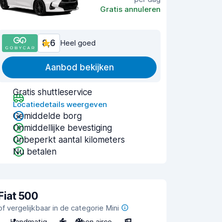
Gratis annuleren
8,6
Heel goed
Aanbod bekijken
Gratis shuttleservice
Locatiedetails weergeven
Gemiddelde borg
Onmiddellijke bevestiging
Onbeperkt aantal kilometers
Nu betalen
Fiat 500
of vergelijkbaar in de categorie Mini
Handmatig
4
Geen airco
3