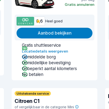
Gratis annuleren
8,6
Heel goed
Aanbod bekijken
Gratis shuttleservice
Locatiedetails weergeven
Gemiddelde borg
Onmiddellijke bevestiging
Onbeperkt aantal kilometers
Nu betalen
Uitstekende service
Citroen C1
of vergelijkbaar in de categorie Mini