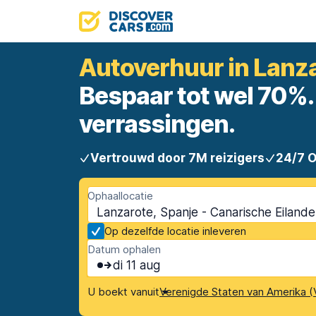
Autoverhuur in Lanz
Bespaar tot wel 70%. 
verrassingen.
Vertrouwd door 7M reizigers
24/7 
Ophaallocatie
Lanzarote, Spanje - Canarische Eiland
Op dezelfde locatie inleveren
Datum ophalen
di 11 aug
U boekt vanuit
Verenigde Staten van Amerika (