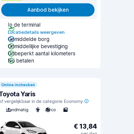
Aanbod bekijken
In de terminal
Locatiedetails weergeven
Gemiddelde borg
Onmiddellijke bevestiging
Onbeperkt aantal kilometers
Nu betalen
Online inchecken
Toyota Yaris
of vergelijkbaar in de categorie Economy
Handmatig
5
Airco
5
€ 13,84
per dag