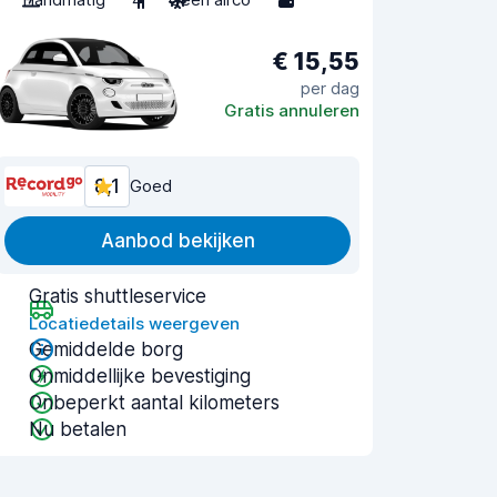
€ 15,55
per dag
Gratis annuleren
8,1
Goed
Aanbod bekijken
Gratis shuttleservice
Locatiedetails weergeven
Gemiddelde borg
Onmiddellijke bevestiging
Onbeperkt aantal kilometers
Nu betalen