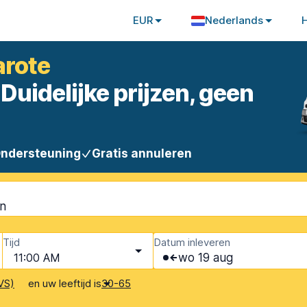
EUR
Nederlands
arote
Duidelijke prijzen, geen
Ondersteuning
Gratis annuleren
en
Tijd
Datum inleveren
11:00 AM
wo 19 aug
en uw leeftijd is
VS)
30-65