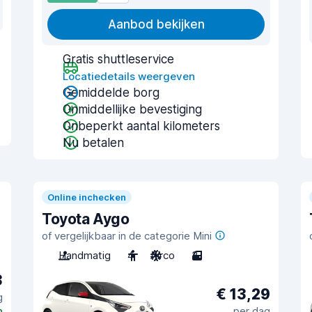
Aanbod bekijken
Gratis shuttleservice
Locatiedetails weergeven
Gemiddelde borg
Onmiddellijke bevestiging
Onbeperkt aantal kilometers
Nu betalen
Online inchecken
Toyota Aygo
of vergelijkbaar in de categorie Mini
Handmatig
4
Airco
3
3
€ 13,29
g
n
per dag