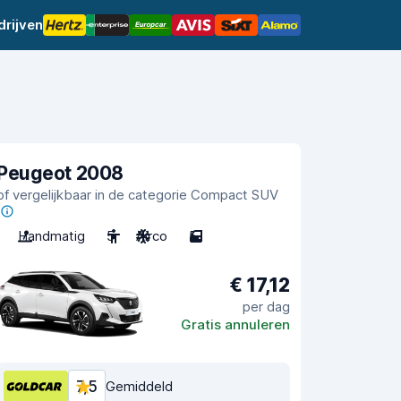
rijven
Peugeot 2008
of vergelijkbaar in de categorie Compact SUV
Handmatig
5
Airco
5
€ 17,12
per dag
Gratis annuleren
7,5
Gemiddeld