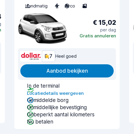
Handmatig
4
Airco
2
4
€ 15,02
g
n
per dag
Gratis annuleren
8,7
Heel goed
Aanbod bekijken
In de terminal
Locatiedetails weergeven
Gemiddelde borg
Onmiddellijke bevestiging
Onbeperkt aantal kilometers
Nu betalen