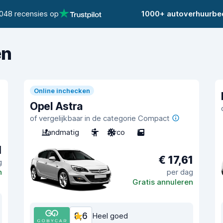
048 recensies op
1000+ autoverhuurbed
en
Online inchecken
Opel Astra
of vergelijkbaar in de categorie Compact
Handmatig
5
Airco
5
1
€ 17,61
g
n
per dag
Gratis annuleren
8,6
Heel goed