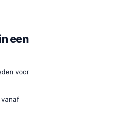
in een
eden voor
 vanaf