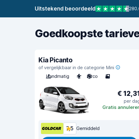
Uitstekend beoordeeld
280.
Goedkoopste tariev
Kia Picanto
of vergelijkbaar in de categorie Mini
Handmatig
4
Airco
3
€ 12,3
per da
Gratis annulere
7,5
Gemiddeld