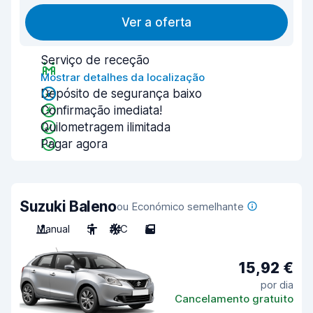
Ver a oferta
Serviço de receção
Mostrar detalhes da localização
Depósito de segurança baixo
Confirmação imediata!
Quilometragem ilimitada
Pagar agora
Suzuki Baleno
ou Económico semelhante
Manual
5
A/C
5
15,92 €
por dia
Cancelamento gratuito