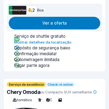
8,2
Boa
Ver a oferta
Serviço de shuttle gratuito
Mostrar detalhes da localização
Depósito de segurança baixo
Confirmação imediata!
Quilometragem ilimitada
Pagar parte agora
Serviço de excelência
Check-in online
Chery Omoda
ou Compacto SUV semelhante
Automático
5
A/C
5