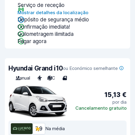
Serviço de receção
Mostrar detalhes da localização
Depósito de segurança médio
Confirmação imediata!
Quilometragem ilimitada
Pagar agora
Hyundai Grand i10
ou Económico semelhante
Manual
4
A/C
4
15,13 €
por dia
Cancelamento gratuito
7,9
Na média