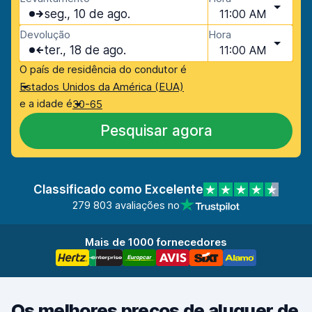
seg., 10 de ago.
11:00 AM
Devolução
Hora
ter., 18 de ago.
11:00 AM
O país de residência do condutor é
Estados Unidos da América (EUA)
e a idade é
30-65
Pesquisar agora
Classificado como Excelente
279 803 avaliações no
Mais de 1000 fornecedores
Os melhores preços de aluguer de