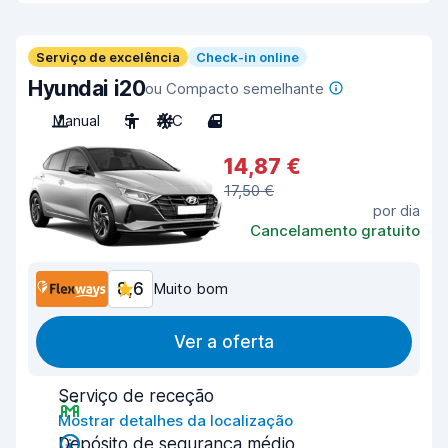
Serviço de excelência
Check-in online
Hyundai i20
ou Compacto semelhante
Manual
5
A/C
4
14,87 €
17,50 €
por dia
Cancelamento gratuito
8,6
Muito bom
Ver a oferta
Serviço de receção
Mostrar detalhes da localização
Depósito de segurança médio