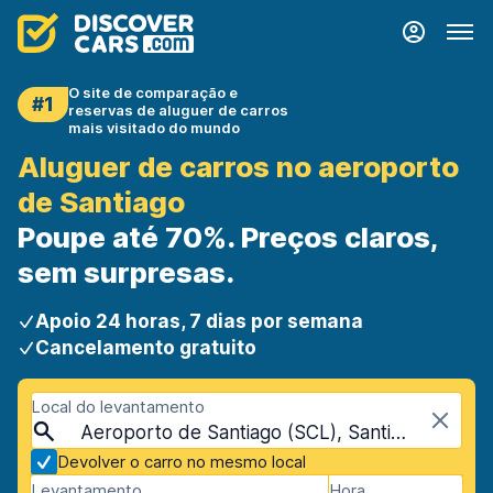
O site de comparação e
#1
reservas de aluguer de carros
mais visitado do mundo
Aluguer de carros no aeroporto
de Santiago
Poupe até 70%. Preços claros,
sem surpresas.
Apoio 24 horas, 7 dias por semana
Cancelamento gratuito
Local do levantamento
Aeroporto de Santiago (SCL), Santiago, Chile
Devolver o carro no mesmo local
Levantamento
Hora