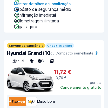
Mostrar detalhes da localização
Depósito de segurança médio
Confirmação imediata!
Quilometragem ilimitada
Pagar agora
Serviço de excelência
Check-in online
Hyundai Grand i10
ou Compacto semelhante
Manual
5
A/C
5
11,72 €
13,79 €
por dia
Cancelamento gratuito
8,6
Muito bom