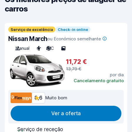
carros
Serviço de excelência
Check-in online
Nissan March
ou Económico semelhante
Manual
4
A/C
5
11,72 €
13,79 €
por dia
Cancelamento gratuito
8,6
Muito bom
Ver a oferta
Serviço de receção