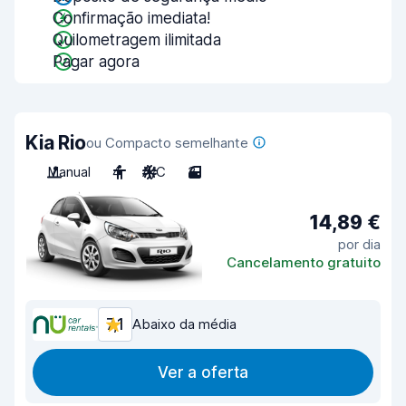
Confirmação imediata!
Quilometragem ilimitada
Pagar agora
Kia Rio
ou Compacto semelhante
Manual
4
A/C
3
14,89 €
por dia
Cancelamento gratuito
7,1
Abaixo da média
Ver a oferta