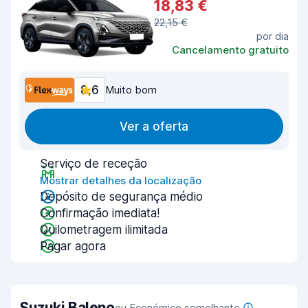
18,83 €
22,15 €
por dia
Cancelamento gratuito
8,6
Muito bom
Ver a oferta
Serviço de receção
Mostrar detalhes da localização
Depósito de segurança médio
Confirmação imediata!
Quilometragem ilimitada
Pagar agora
Suzuki Baleno
ou Económico semelhante