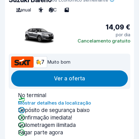
Manual
5
A/C
5
14,09 €
por dia
Cancelamento gratuito
8,7
Muito bom
Ver a oferta
No terminal
Mostrar detalhes da localização
Depósito de segurança baixo
Confirmação imediata!
Quilometragem ilimitada
Pagar parte agora