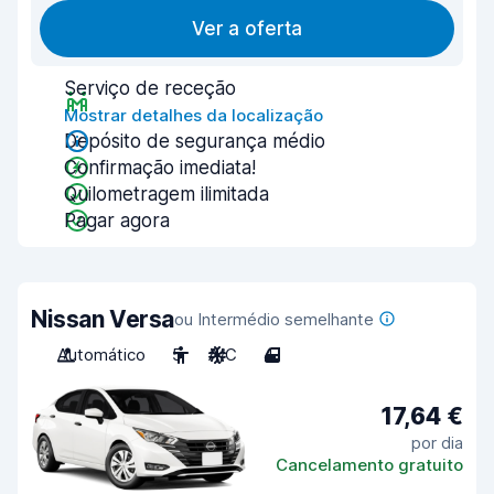
Ver a oferta
Serviço de receção
Mostrar detalhes da localização
Depósito de segurança médio
Confirmação imediata!
Quilometragem ilimitada
Pagar agora
Nissan Versa
ou Intermédio semelhante
Automático
5
A/C
4
17,64 €
por dia
Cancelamento gratuito