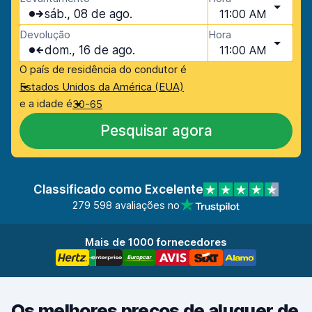
sáb., 08 de ago.
11:00 AM
Devolução
Hora
dom., 16 de ago.
11:00 AM
O país de residência do condutor é
Estados Unidos da América (EUA)
e a idade é
30-65
Pesquisar agora
Classificado como Excelente
279 598 avaliações no
Mais de 1000 fornecedores
Os melhores preços de aluguer de