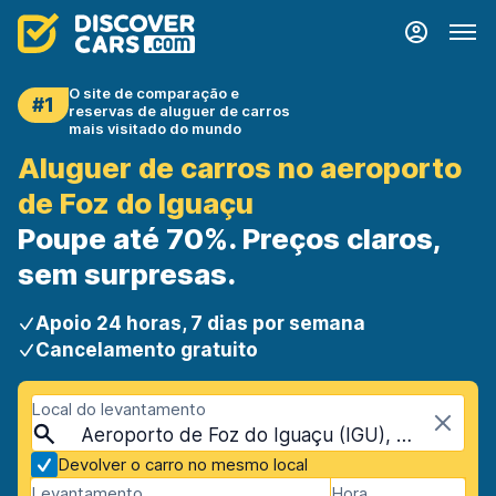
O site de comparação e
#1
reservas de aluguer de carros
mais visitado do mundo
Aluguer de carros no aeroporto
de Foz do Iguaçu
Poupe até 70%. Preços claros,
sem surpresas.
Apoio 24 horas, 7 dias por semana
Cancelamento gratuito
Local do levantamento
Aeroporto de Foz do Iguaçu (IGU), Foz do Iguaçu, Brasil
Devolver o carro no mesmo local
Levantamento
Hora