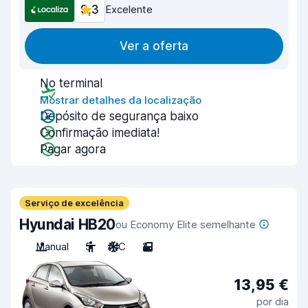
9,3
Excelente
Ver a oferta
No terminal
Mostrar detalhes da localização
Depósito de segurança baixo
Confirmação imediata!
Pagar agora
Serviço de excelência
Hyundai HB20
ou Economy Elite semelhante
Manual
5
A/C
2
13,95 €
por dia