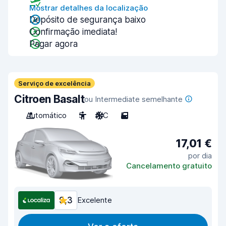
Mostrar detalhes da localização
Depósito de segurança baixo
Confirmação imediata!
Pagar agora
Serviço de excelência
Citroen Basalt
ou Intermediate semelhante
Automático
5
A/C
5
17,01 €
por dia
Cancelamento gratuito
9,3
Excelente