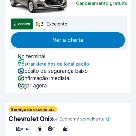
Cancelamento gratuito
9,3
Excelente
Ver a oferta
No terminal
Mostrar detalhes da localização
Depósito de segurança baixo
Confirmação imediata!
Pagar agora
Serviço de excelência
Chevrolet Onix
ou Economy semelhante
Manual
5
A/C
4