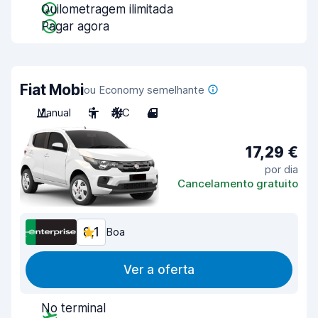
Quilometragem ilimitada
Pagar agora
Fiat Mobi
ou Economy semelhante
Manual
5
A/C
4
17,29 €
por dia
Cancelamento gratuito
8,1
Boa
Ver a oferta
No terminal