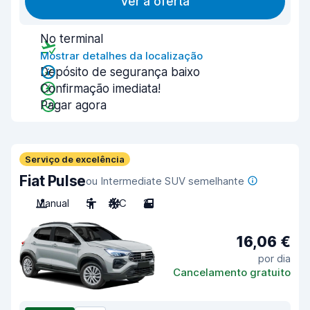
Ver a oferta
No terminal
Mostrar detalhes da localização
Depósito de segurança baixo
Confirmação imediata!
Pagar agora
Serviço de excelência
Fiat Pulse
ou Intermediate SUV semelhante
Manual
5
A/C
2
16,06 €
por dia
Cancelamento gratuito