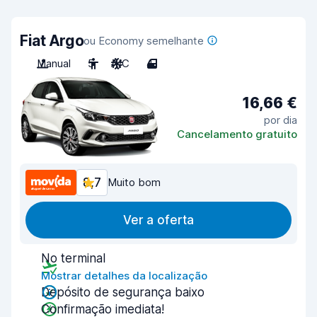
Fiat Argo
ou Economy semelhante
Manual
5
A/C
4
16,66 €
por dia
Cancelamento gratuito
8,7
Muito bom
Ver a oferta
No terminal
Mostrar detalhes da localização
Depósito de segurança baixo
Confirmação imediata!