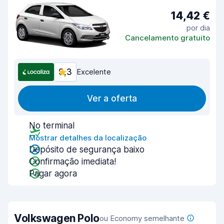
14,42 €
por dia
Cancelamento gratuito
9,3
Excelente
Ver a oferta
No terminal
Mostrar detalhes da localização
Depósito de segurança baixo
Confirmação imediata!
Pagar agora
Volkswagen Polo
ou Economy semelhante