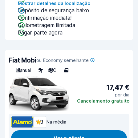
Mostrar detalhes da localização
Depósito de segurança baixo
Confirmação imediata!
Quilometragem ilimitada
Pagar parte agora
Fiat Mobi
ou Economy semelhante
Manual
5
A/C
4
17,47 €
por dia
Cancelamento gratuito
7,9
Na média