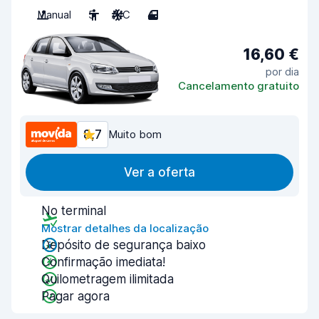
Manual
5
A/C
4
16,60 €
por dia
Cancelamento gratuito
8,7
Muito bom
Ver a oferta
No terminal
Mostrar detalhes da localização
Depósito de segurança baixo
Confirmação imediata!
Quilometragem ilimitada
Pagar agora