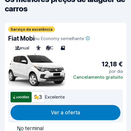
carros
Serviço de excelência
Fiat Mobi
ou Economy semelhante
Manual
5
A/C
2
12,18 €
por dia
Cancelamento gratuito
9,3
Excelente
Ver a oferta
No terminal