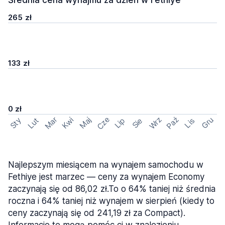
Średnia cena wynajmu za dzień w Fethiye
265 zł
133 zł
0 zł
Cze
Mar
Wrz
Paź
Kwi
Maj
Gru
Sty
Lut
Lip
Sie
Lis
Najlepszym miesiącem na wynajem samochodu w
Fethiye jest marzec — ceny za wynajem Economy
zaczynają się od 86,02 zł.To o 64% taniej niż średnia
roczna i 64% taniej niż wynajem w sierpień (kiedy to
ceny zaczynają się od 241,19 zł za Compact).