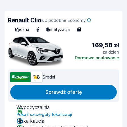
Renault Clio
lub podobne Economy
Ręczna
4
Klimatyzacja
4
169,58 zł
za dzień
Darmowe anulowanie
7,8
Średni
Sprawdź ofertę
Wypożyczalnia
Pokaż szczegóły lokalizacji
Niska kaucja