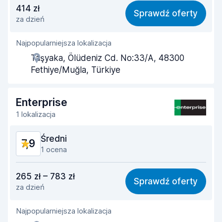
Stosunek jakości do ceny
7,7
414 zł
Sprawdź oferty
za dzień
Łatwość znalezienia
8,2
Najpopularniejsza lokalizacja
Pomocność przedstawiciela
7,9
Taşyaka, Ölüdeniz Cd. No:33/A, 48300
Szybkość odbioru
8,0
Fethiye/Muğla, Türkiye
Szybkość zwrotu
8,2
Enterprise
Czystość samochodu
8,2
1 lokalizacja
Stan samochodu
8,3
Średni
7,9
1 ocena
Stosunek jakości do ceny
7,3
265 zł – 783 zł
Sprawdź oferty
za dzień
Łatwość znalezienia
8,2
Najpopularniejsza lokalizacja
Pomocność przedstawiciela
7,4