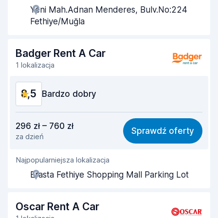
Yeni Mah.Adnan Menderes, Bulv.No:224
Szybkość odbioru
8,5
Fethiye/Muğla
Szybkość zwrotu
8,6
Badger Rent A Car
Czystość samochodu
8,6
1 lokalizacja
Stan samochodu
8,5
8,5
Bardzo dobry
Stosunek jakości do ceny
8,8
296 zł – 760 zł
Sprawdź oferty
za dzień
Łatwość znalezienia
8,2
Najpopularniejsza lokalizacja
Pomocność przedstawiciela
8,9
Erasta Fethiye Shopping Mall Parking Lot
Szybkość odbioru
8,0
Szybkość zwrotu
8,2
Oscar Rent A Car