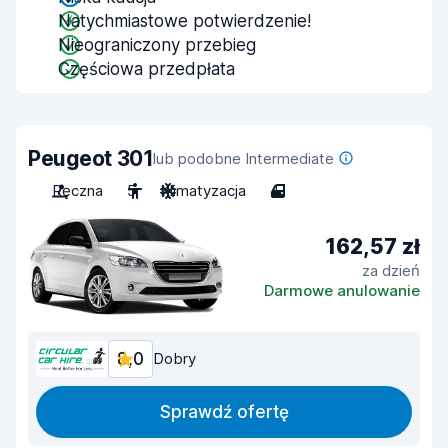
Natychmiastowe potwierdzenie!
Nieograniczony przebieg
Częściowa przedpłata
Peugeot 301
lub podobne Intermediate
Ręczna
5
Klimatyzacja
4
162,57 zł
za dzień
Darmowe anulowanie
8,0
Dobry
Sprawdź ofertę