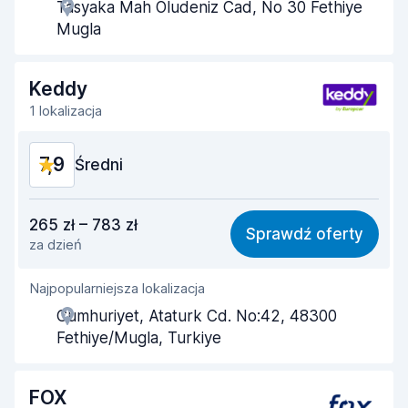
Tasyaka Mah Oludeniz Cad, No 30 Fethiye
Szybkość odbioru
8,0
Mugla
Szybkość zwrotu
8,2
Keddy
Czystość samochodu
8,1
1 lokalizacja
Stan samochodu
8,1
7,9
Średni
Stosunek jakości do ceny
7,5
265 zł – 783 zł
Sprawdź oferty
za dzień
Łatwość znalezienia
8,2
Najpopularniejsza lokalizacja
Pomocność przedstawiciela
7,6
Cumhuriyet, Ataturk Cd. No:42, 48300
Szybkość odbioru
8,0
Fethiye/Mugla, Turkiye
Szybkość zwrotu
8,2
FOX