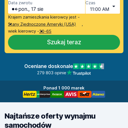
Data zwrotu
Czas
pon., 17 sie
11:00 AM
Krajem zamieszkania kierowcy jest -
,
Stany Zjednoczone Ameryki (USA)
wiek kierowcy -
30-65
Szukaj teraz
Oceniane doskonale
279 803 opinie
Ponad 1 000 marek
Najtańsze oferty wynajmu
samochodów