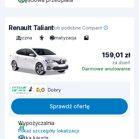
Częściowa przedpłata
Renault Taliant
lub podobne Compact
Ręczna
5
Klimatyzacja
5
159,01 zł
za dzień
Darmowe anulowanie
8,0
Dobry
Sprawdź ofertę
Wypożyczalnia
Pokaż szczegóły lokalizacji
Niska kaucja