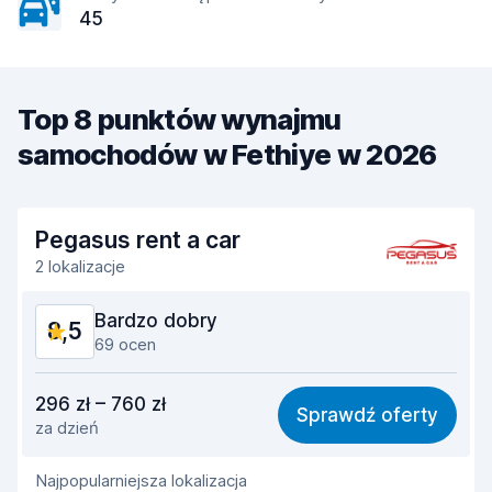
45
Top 8 punktów wynajmu
samochodów w Fethiye w 2026
Pegasus rent a car
2 lokalizacje
Bardzo dobry
8,5
69 ocen
Stosunek jakości do ceny
8,6
296 zł – 760 zł
Sprawdź oferty
za dzień
Łatwość znalezienia
8,4
Najpopularniejsza lokalizacja
Pomocność przedstawiciela
8,5