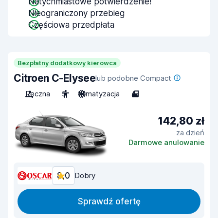
Natychmiastowe potwierdzenie!
Nieograniczony przebieg
Częściowa przedpłata
Bezpłatny dodatkowy kierowca
Citroen C-Elysee
lub podobne Compact
Ręczna
5
Klimatyzacja
4
142,80 zł
za dzień
Darmowe anulowanie
8,0
Dobry
Sprawdź ofertę