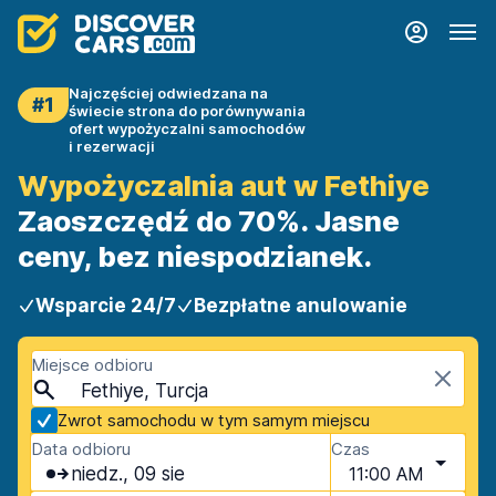
Najczęściej odwiedzana na
#1
świecie strona do porównywania
ofert wypożyczalni samochodów
i rezerwacji
Wypożyczalnia aut w Fethiye
Zaoszczędź do 70%. Jasne
ceny, bez niespodzianek.
Wsparcie 24/7
Bezpłatne anulowanie
Miejsce odbioru
Fethiye, Turcja
Zwrot samochodu w tym samym miejscu
Data odbioru
Czas
niedz., 09 sie
11:00 AM