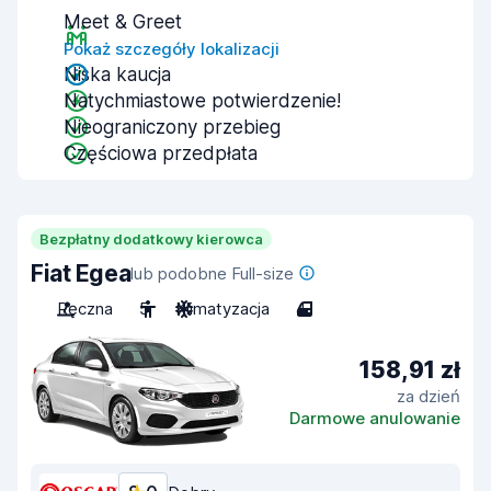
Meet & Greet
Pokaż szczegóły lokalizacji
Niska kaucja
Natychmiastowe potwierdzenie!
Nieograniczony przebieg
Częściowa przedpłata
Bezpłatny dodatkowy kierowca
Fiat Egea
lub podobne Full-size
Ręczna
5
Klimatyzacja
4
158,91 zł
za dzień
Darmowe anulowanie