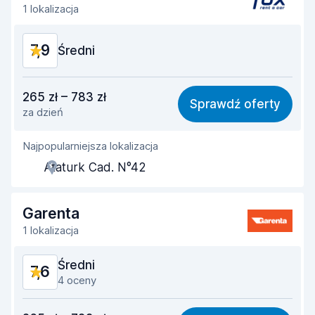
Czystość samochodu
8,1
1 lokalizacja
Stan samochodu
7,9
7,9
Średni
Stosunek jakości do ceny
7,7
265 zł – 783 zł
Sprawdź oferty
za dzień
Łatwość znalezienia
8,2
Najpopularniejsza lokalizacja
Pomocność przedstawiciela
7,7
Ataturk Cad. N°42
Szybkość odbioru
8,0
Szybkość zwrotu
8,2
Garenta
1 lokalizacja
Czystość samochodu
7,8
Średni
7,6
Stan samochodu
7,9
4 oceny
Stosunek jakości do ceny
7,2