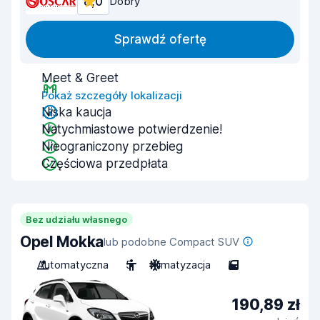
8,0
Dobry
Sprawdź ofertę
Meet & Greet
Pokaż szczegóły lokalizacji
Niska kaucja
Natychmiastowe potwierdzenie!
Nieograniczony przebieg
Częściowa przedpłata
Bez udziału własnego
Opel Mokka
lub podobne Compact SUV
Automatyczna
5
Klimatyzacja
5
190,89 zł