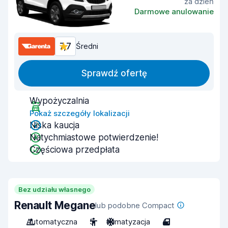
za dzień
Darmowe anulowanie
7,7
Średni
Sprawdź ofertę
Wypożyczalnia
Pokaż szczegóły lokalizacji
Niska kaucja
Natychmiastowe potwierdzenie!
Częściowa przedpłata
Bez udziału własnego
Renault Megane
lub podobne Compact
Automatyczna
5
Klimatyzacja
4