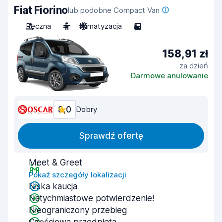
Fiat Fiorino
lub podobne Compact Van
Ręczna
4
Klimatyzacja
5
158,91 zł
za dzień
Darmowe anulowanie
8,0
Dobry
Sprawdź ofertę
Meet & Greet
Pokaż szczegóły lokalizacji
Niska kaucja
Natychmiastowe potwierdzenie!
Nieograniczony przebieg