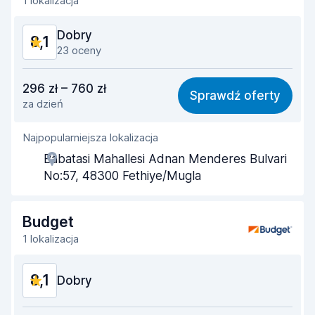
1 lokalizacja
Czystość samochodu
9,0
Dobry
8,1
Stan samochodu
8,7
23 oceny
Stosunek jakości do ceny
7,8
296 zł – 760 zł
Sprawdź oferty
za dzień
Łatwość znalezienia
8,5
Najpopularniejsza lokalizacja
Pomocność przedstawiciela
8,0
Babatasi Mahallesi Adnan Menderes Bulvari
Szybkość odbioru
8,0
No:57, 48300 Fethiye/Mugla
Szybkość zwrotu
8,6
Budget
Czystość samochodu
8,0
1 lokalizacja
Stan samochodu
7,6
8,1
Dobry