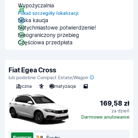
Wypożyczalnia
Pokaż szczegóły lokalizacji
Niska kaucja
Natychmiastowe potwierdzenie!
Nieograniczony przebieg
Częściowa przedpłata
Fiat Egea Cross
lub podobne Compact Estate/Wagon
Ręczna
5
Klimatyzacja
5
169,58 zł
za dzień
Darmowe anulowanie
Średni