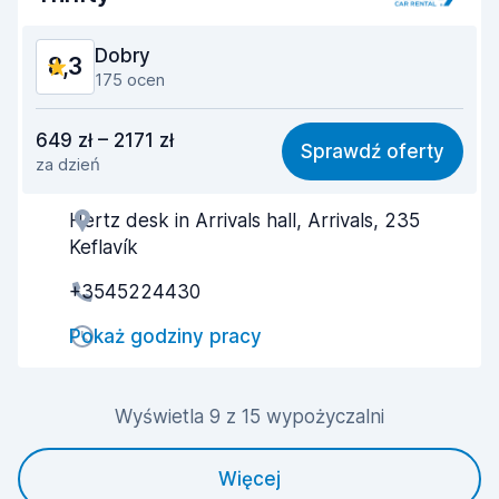
Stan samochodu
7,9
Dobry
8,3
175 ocen
Stosunek jakości do ceny
8,4
649 zł – 2171 zł
Sprawdź oferty
za dzień
Łatwość znalezienia
7,8
Hertz desk in Arrivals hall, Arrivals, 235
Pomocność przedstawiciela
8,4
Keflavík
Szybkość odbioru
8,0
+3545224430
Szybkość zwrotu
8,2
Pokaż godziny pracy
Czystość samochodu
8,8
Wyświetla 9 z 15 wypożyczalni
Stan samochodu
8,7
Więcej