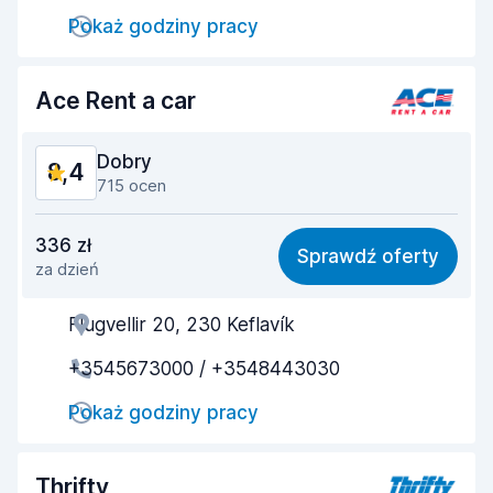
Pokaż godziny pracy
Szybkość zwrotu
9,0
Czystość samochodu
8,7
Ace Rent a car
Stan samochodu
8,7
Dobry
8,4
715 ocen
Stosunek jakości do ceny
8,1
336 zł
Sprawdź oferty
za dzień
Łatwość znalezienia
8,0
Flugvellir 20, 230 Keflavík
Pomocność przedstawiciela
8,4
+3545673000 / +3548443030
Szybkość odbioru
8,5
Pokaż godziny pracy
Szybkość zwrotu
9,0
Czystość samochodu
8,8
Thrifty