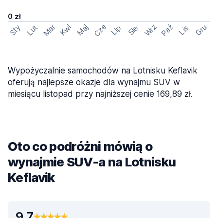
0 zł
Cze
Mar
Wrz
Paź
Kwi
Maj
Gru
Sty
Lut
Lip
Sie
Lis
Wypożyczalnie samochodów na Lotnisku Keflavik
oferują najlepsze okazje dla wynajmu SUV w
miesiącu listopad przy najniższej cenie 169,89 zł.
Oto co podróżni mówią o
wynajmie SUV-a na Lotnisku
Keflavik
9,7