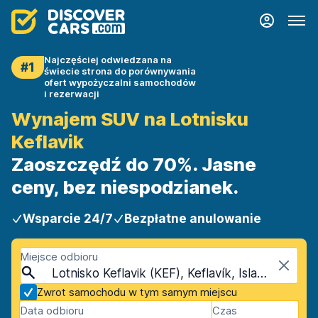
Najczęściej odwiedzana na
#1
świecie strona do porównywania
ofert wypożyczalni samochodów
i rezerwacji
Wynajem SUV na Lotnisku
Keflavik
Zaoszczędź do 70%. Jasne
ceny, bez niespodzianek.
Wsparcie 24/7
Bezpłatne anulowanie
Miejsce odbioru
Lotnisko Keflavik (KEF), Keflavík, Islandia
Zwrot samochodu w tym samym miejscu
Data odbioru
Czas