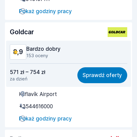
Szybkość odbioru
8,8
Pokaż godziny pracy
Szybkość zwrotu
9,2
Czystość samochodu
9,3
Goldcar
Stan samochodu
9,1
Bardzo dobry
8,9
153 oceny
Stosunek jakości do ceny
8,5
571 zł – 754 zł
Sprawdź oferty
za dzień
Łatwość znalezienia
9,0
Keflavík Airport
Pomocność przedstawiciela
9,0
+3544616000
Szybkość odbioru
8,7
Pokaż godziny pracy
Szybkość zwrotu
9,0
Czystość samochodu
9,0