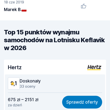
18 cze 2019
Marek B.
Top 15 punktów wynajmu
samochodów na Lotnisku Keflavik
w 2026
Hertz
Doskonały
9,1
33 oceny
Stosunek jakości do ceny
8,7
675 zł – 2151 zł
Sprawdź oferty
za dzień
Łatwość znalezienia
9,4