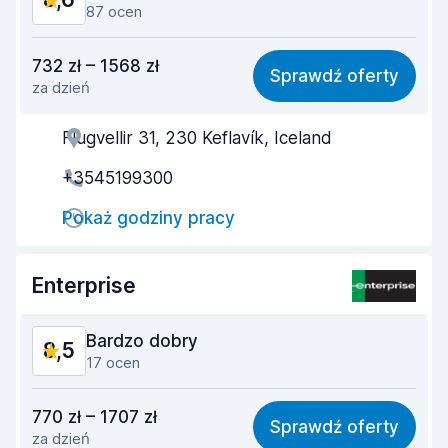
87 ocen
Stosunek jakości do ceny
8,2
732 zł – 1568 zł
Sprawdź oferty
za dzień
Łatwość znalezienia
8,6
Flugvellir 31, 230 Keflavík, Iceland
Pomocność przedstawiciela
8,5
+3545199300
Szybkość odbioru
8,2
Pokaż godziny pracy
Szybkość zwrotu
8,9
Czystość samochodu
9,0
Enterprise
Stan samochodu
8,7
Bardzo dobry
8,5
17 ocen
Stosunek jakości do ceny
7,9
770 zł – 1707 zł
Sprawdź oferty
za dzień
Łatwość znalezienia
7,7