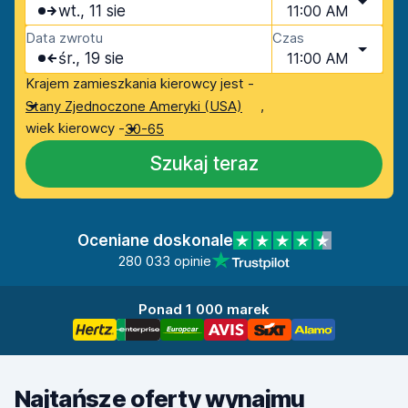
wt., 11 sie
11:00 AM
Data zwrotu
Czas
śr., 19 sie
11:00 AM
Krajem zamieszkania kierowcy jest -
,
Stany Zjednoczone Ameryki (USA)
wiek kierowcy -
30-65
Szukaj teraz
Oceniane doskonale
280 033 opinie
Ponad 1 000 marek
Najtańsze oferty wynajmu