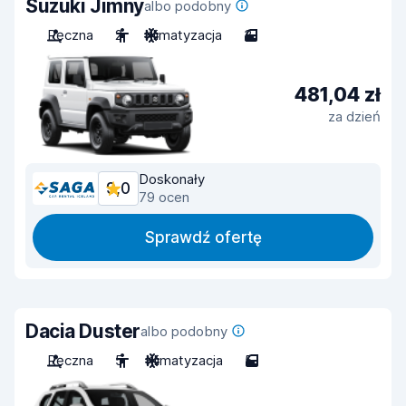
Suzuki Jimny
albo podobny
Ręczna
2
Klimatyzacja
3
481,04 zł
za dzień
Doskonały
9,0
79 ocen
Sprawdź ofertę
Dacia Duster
albo podobny
Ręczna
5
Klimatyzacja
5