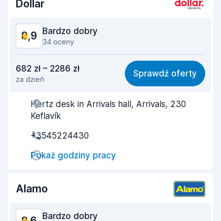
Dollar
Stan samochodu
8,8
Bardzo dobry
8,9
34 oceny
Stosunek jakości do ceny
8,6
682 zł – 2286 zł
Sprawdź oferty
za dzień
Łatwość znalezienia
8,6
Hertz desk in Arrivals hall, Arrivals, 230
Pomocność przedstawiciela
9,1
Keflavík
Szybkość odbioru
8,6
+3545224430
Szybkość zwrotu
8,9
Pokaż godziny pracy
Czystość samochodu
9,3
Alamo
Stan samochodu
9,2
Bardzo dobry
8,6