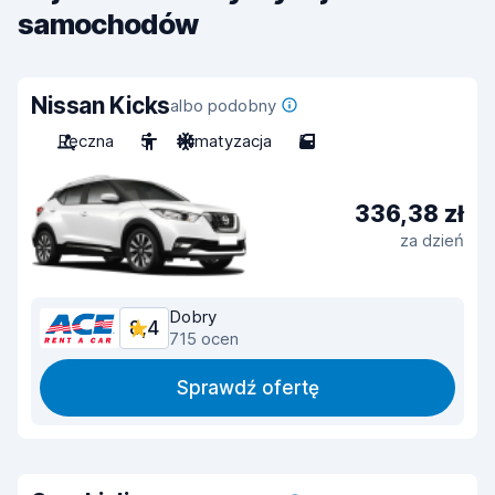
samochodów
Nissan Kicks
albo podobny
Ręczna
5
Klimatyzacja
5
336,38 zł
za dzień
Dobry
8,4
715 ocen
Sprawdź ofertę