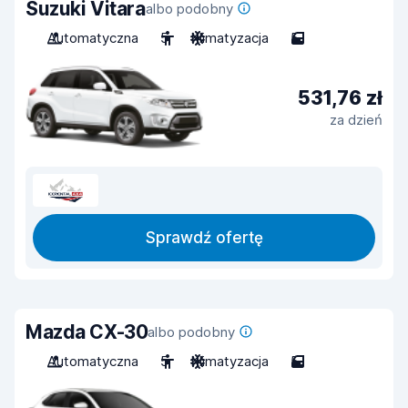
Suzuki Vitara
albo podobny
Automatyczna
5
Klimatyzacja
5
531,76 zł
za dzień
Sprawdź ofertę
Mazda CX-30
albo podobny
Automatyczna
5
Klimatyzacja
5