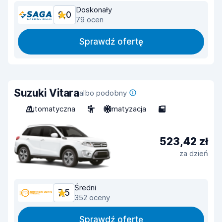
Doskonały
9,0
79 ocen
Sprawdź ofertę
Suzuki Vitara
albo podobny
Automatyczna
5
Klimatyzacja
5
523,42 zł
za dzień
Średni
7,5
352 oceny
Sprawdź ofertę