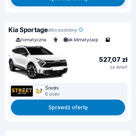
Kia Sportage
albo podobny
Automatyczna
5
Brak klimatyzacji
5
527,07 zł
za dzień
Średni
7,7
6 ocen
Sprawdź ofertę