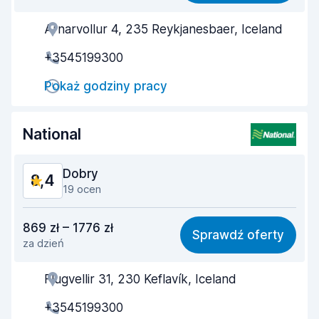
Arnarvollur 4, 235 Reykjanesbaer, Iceland
Pomocność przedstawiciela
8,7
+3545199300
Szybkość odbioru
8,1
Pokaż godziny pracy
Szybkość zwrotu
9,3
Czystość samochodu
9,0
National
Stan samochodu
8,4
Dobry
8,4
19 ocen
Stosunek jakości do ceny
7,9
869 zł – 1776 zł
Sprawdź oferty
za dzień
Łatwość znalezienia
8,4
Flugvellir 31, 230 Keflavík, Iceland
Pomocność przedstawiciela
8,3
+3545199300
Szybkość odbioru
8,0