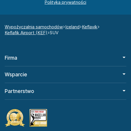
Wypożyczalnia samochodów
Iceland
Keflavik
Keflafik Airport (KEF)
SUV
Firma
Wsparcie
Partnerstwo