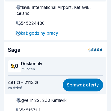
Keflavik International Airport, Keflavík,
Pomocność przedstawiciela
8,9
Iceland
Szybkość odbioru
8,6
+3545224430
Szybkość zwrotu
9,4
Pokaż godziny pracy
Czystość samochodu
9,3
Saga
Stan samochodu
9,1
Doskonały
9,0
79 ocen
Stosunek jakości do ceny
8,9
481 zł – 2113 zł
Sprawdź oferty
za dzień
Łatwość znalezienia
8,5
Flugvellir 22, 230 Keflavík
Pomocność przedstawiciela
9,1
+3545157111