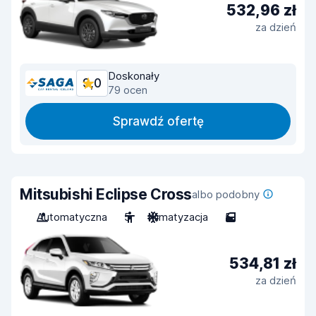
532,96 zł
za dzień
Doskonały
9,0
79 ocen
Sprawdź ofertę
Mitsubishi Eclipse Cross
albo podobny
Automatyczna
5
Klimatyzacja
5
534,81 zł
za dzień