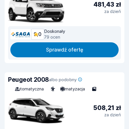
481,43 zł
za dzień
Doskonały
9,0
79 ocen
Sprawdź ofertę
Peugeot 2008
albo podobny
Automatyczna
5
Klimatyzacja
5
508,21 zł
za dzień