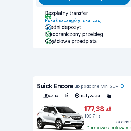
Bezpłatny transfer
Pokaż szczegóły lokalizacji
Średni depozyt
Nieograniczony przebieg
Częściowa przedpłata
Buick Encore
lub podobne Mini SUV
Ręczna
5
Klimatyzacja
5
177,38 zł
186,71 zł
za dzie
Darmowe anulowani