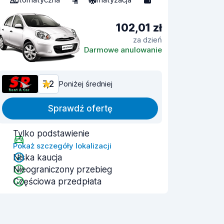
102,01 zł
za dzień
Darmowe anulowanie
7,2
Poniżej średniej
Sprawdź ofertę
Tylko podstawienie
Pokaż szczegóły lokalizacji
Niska kaucja
Nieograniczony przebieg
Częściowa przedpłata