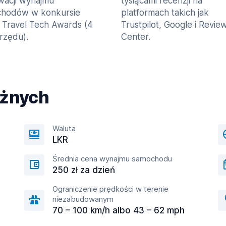
wacji wynajmu
tysiącami recenzji na
hodów w konkursie
platformach takich jak
 Travel Tech Awards (4
Trustpilot, Google i Revie
 rzędu).
Center.
óżnych
Waluta
LKR
Średnia cena wynajmu samochodu
250 zł za dzień
Ograniczenie prędkości w terenie
niezabudowanym
70 – 100 km/h albo 43 – 62 mph