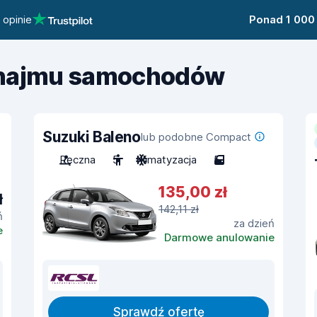
 opinie
Ponad 1 000
ynajmu samochodów
Suzuki Baleno
lub podobne Compact
Ręczna
5
Klimatyzacja
5
135,00 zł
ł
142,11 zł
ń
za dzień
e
Darmowe anulowanie
Sprawdź ofertę