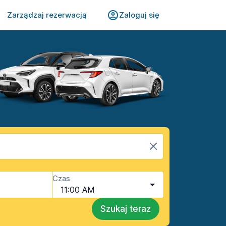
Zarządzaj rezerwacją
Zaloguj się
Czas
11:00 AM
Szukaj teraz