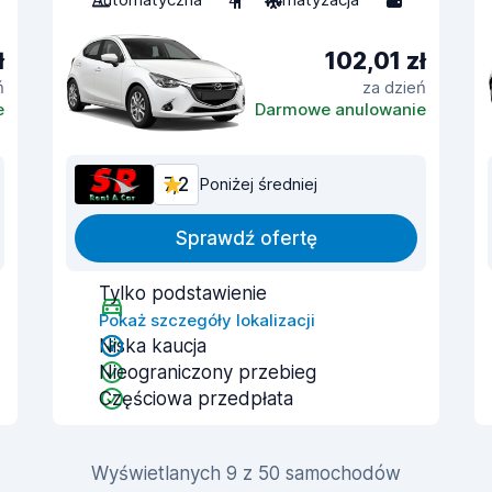
ł
102,01 zł
ń
za dzień
e
Darmowe anulowanie
7,2
Poniżej średniej
Sprawdź ofertę
Tylko podstawienie
Pokaż szczegóły lokalizacji
Niska kaucja
Nieograniczony przebieg
Częściowa przedpłata
Wyświetlanych 9 z 50 samochodów