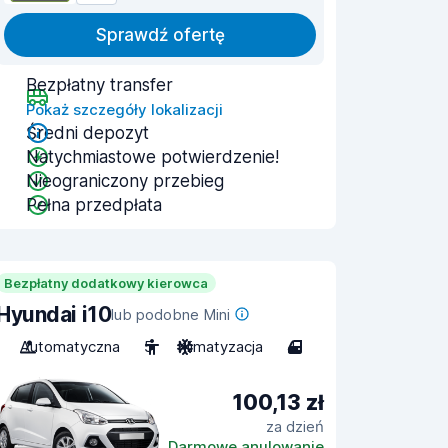
Sprawdź ofertę
Bezpłatny transfer
Pokaż szczegóły lokalizacji
Średni depozyt
Natychmiastowe potwierdzenie!
Nieograniczony przebieg
Pełna przedpłata
Bezpłatny dodatkowy kierowca
Hyundai i10
lub podobne Mini
Automatyczna
5
Klimatyzacja
4
100,13 zł
za dzień
Darmowe anulowanie