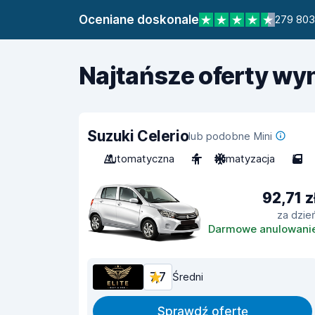
Oceniane doskonale
279 803
Najtańsze oferty w
Suzuki Celerio
lub podobne Mini
Automatyczna
4
Klimatyzacja
5
92,71 z
za dzie
Darmowe anulowani
7,7
Średni
Sprawdź ofertę