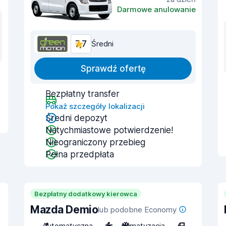
Darmowe anulowanie
7,7
Średni
Sprawdź ofertę
Bezpłatny transfer
Pokaż szczegóły lokalizacji
Średni depozyt
Natychmiastowe potwierdzenie!
Nieograniczony przebieg
Pełna przedpłata
Bezpłatny dodatkowy kierowca
Mazda Demio
lub podobne Economy
Automatyczna
4
Klimatyzacja
4