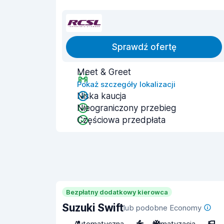
Sprawdź ofertę
Meet & Greet
Pokaż szczegóły lokalizacji
Niska kaucja
Nieograniczony przebieg
Częściowa przedpłata
Bezpłatny dodatkowy kierowca
Suzuki Swift
lub podobne Economy
Automatyczna
4
Klimatyzacja
5