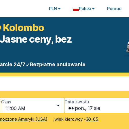
PLN
Polski
Pomoc
w Kolombo
Jasne ceny, bez
arcie 24/7
Bezpłatne anulowanie
Czas
Data zwrotu
11:00 AM
pon., 17 sie
,
wiek kierowcy -
dnoczone Ameryki (USA)
30-65