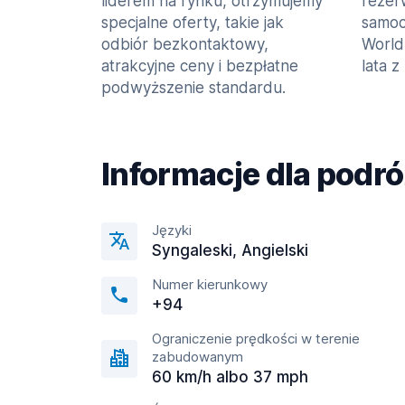
liderem na rynku, otrzymujemy
rezer
specjalne oferty, takie jak
samoc
odbiór bezkontaktowy,
World
atrakcyjne ceny i bezpłatne
lata z
podwyższenie standardu.
Informacje dla podr
Języki
Syngaleski, Angielski
Numer kierunkowy
+94
Ograniczenie prędkości w terenie
zabudowanym
60 km/h albo 37 mph