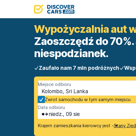
Wypożyczalnia aut 
Zaoszczędź do 70%. 
niespodzianek.
Zaufało nam 7 mln podróżnych
Wsp
Miejsce odbioru
Kolombo, Sri Lanka
Zwrot samochodu w tym samym miejscu
Data odbioru
niedz., 09 sie
Krajem zamieszkania kierowcy jest -
Stany Zje