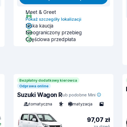
Meet & Greet
Pokaż szczegóły lokalizacji
Niska kaucja
Nieograniczony przebieg
Częściowa przedpłata
Bezpłatny dodatkowy kierowca
Odprawa online
Suzuki Wagon R
lub podobne Mini
Automatyczna
2
Klimatyzacja
5
ń
97,07 zł
e
za dzień