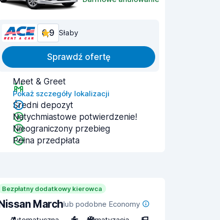
6,9
Słaby
Sprawdź ofertę
Meet & Greet
Pokaż szczegóły lokalizacji
Średni depozyt
Natychmiastowe potwierdzenie!
Nieograniczony przebieg
Pełna przedpłata
Bezpłatny dodatkowy kierowca
Nissan March
lub podobne Economy
Automatyczna
4
Klimatyzacja
5