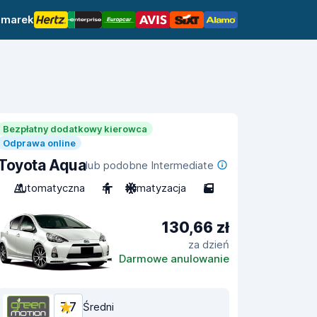
 marek
Bezpłatny dodatkowy kierowca
Odprawa online
Toyota Aqua
lub podobne Intermediate
Automatyczna
4
Klimatyzacja
5
130,66 zł
za dzień
Darmowe anulowanie
7,7
Średni