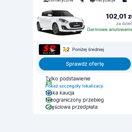
102,01 z
za dzie
Darmowe anulowani
7,2
Poniżej średniej
Sprawdź ofertę
Tylko podstawienie
Pokaż szczegóły lokalizacji
Niska kaucja
Nieograniczony przebieg
Częściowa przedpłata