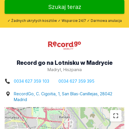
Szukaj teraz
✓ Żadnych ukrytych kosztów ✓ Wsparcie 24/7 ✓ Darmowa anulacja
Record go na Lotnisku w Madrycie
Madryt, Hiszpania
0034 627 359 103
0034 627 359 395
RecordGo, C. Cigoitia, 1, San Blas-Canillejas, 28042
Madrid