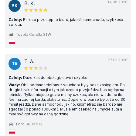
14.06.2026
B. K.
BK
Zalety:
Bardzo przestępne biuro, jakość samochodu, szybkość
zwrotu.
Toyota Corolla STW
27.02.2026
T. A.
TA
Zalety:
Dużo kas do obsługi, łatwo i szybko.
Wady:
Oba podane telefony z vouchera były poza zasięgiem. Po
drugie brak informacji o tym jak często przyjeżdża bus będąc na
lotnisku. Tylko miejsce gdzie mamy czekać, ale nie wiadomo ile.
Nie ma żadnej kartki, plakatu nic. Dopiero w biurze było, że co 30
minut jeździ. Dane samochodu jak np. kilometraż się bardzo nie
zgadzał ( o ponad 1000km ). Musiałem czekać na umycie auta a
miał być gotowy na daną godzinę.
Ebro S800 5+2