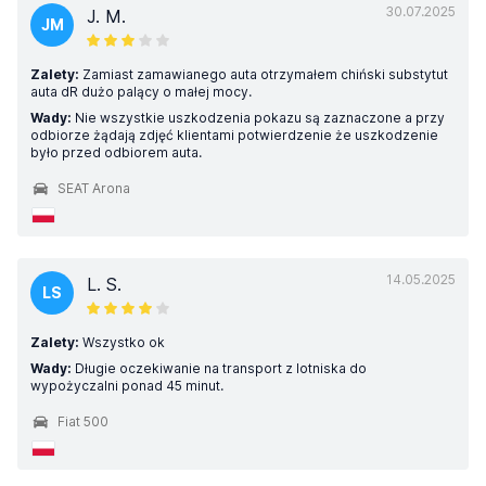
30.07.2025
J. M.
JM
Zalety:
Zamiast zamawianego auta otrzymałem chiński substytut
auta dR dużo palący o małej mocy.
Wady:
Nie wszystkie uszkodzenia pokazu są zaznaczone a przy
odbiorze żądają zdjęć klientami potwierdzenie że uszkodzenie
było przed odbiorem auta.
SEAT Arona
14.05.2025
L. S.
LS
Zalety:
Wszystko ok
Wady:
Długie oczekiwanie na transport z lotniska do
wypożyczalni ponad 45 minut.
Fiat 500