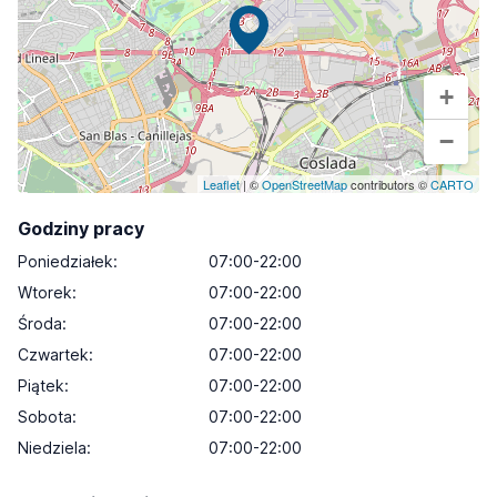
+
−
Leaflet
| ©
OpenStreetMap
contributors ©
CARTO
Godziny pracy
Poniedziałek
:
07:00-22:00
Wtorek
:
07:00-22:00
Środa
:
07:00-22:00
Czwartek
:
07:00-22:00
Piątek
:
07:00-22:00
Sobota
:
07:00-22:00
Niedziela
:
07:00-22:00