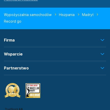
Wypożyczalnia samochodów
Hiszpania
Madryt
Record go
Firma
Wsparcie
Partnerstwo