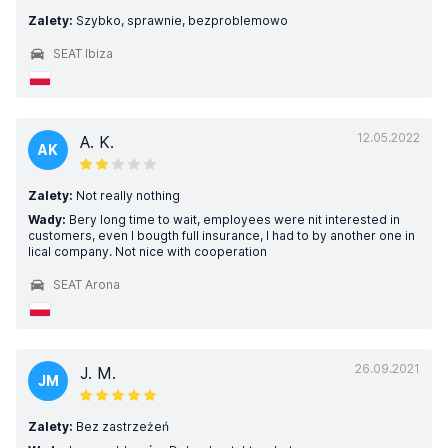
Zalety:
Szybko, sprawnie, bezproblemowo
SEAT Ibiza
12.05.2022
A. K.
AK
Zalety:
Not really nothing
Wady:
Bery long time to wait, employees were nit interested in
customers, even I bougth full insurance, I had to by another one in
lical company. Not nice with cooperation
SEAT Arona
26.09.2021
J. M.
JM
Zalety:
Bez zastrzeżeń