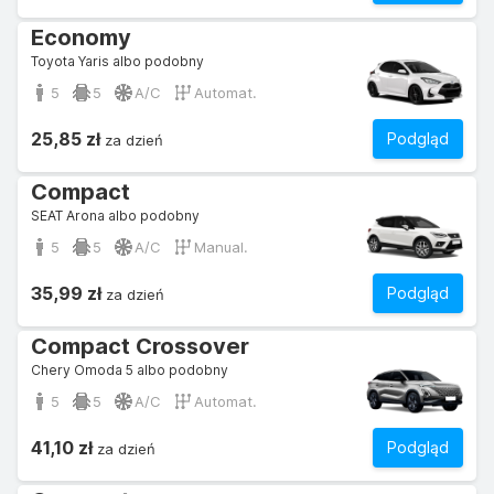
Economy
Toyota Yaris albo podobny
5
5
A/C
Automat.
25,85 zł
Podgląd
za dzień
Compact
SEAT Arona albo podobny
5
5
A/C
Manual.
35,99 zł
Podgląd
za dzień
Compact Crossover
Chery Omoda 5 albo podobny
5
5
A/C
Automat.
41,10 zł
Podgląd
za dzień