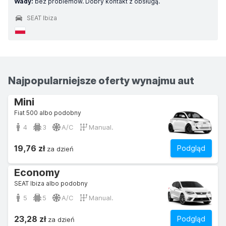
Wady:
bez problemów. Dobry kontakt z obsługą.
SEAT Ibiza
Najpopularniejsze oferty wynajmu aut
Mini
Fiat 500 albo podobny
4
3
A/C
Manual.
19,76 zł
Podgląd
za dzień
Economy
SEAT Ibiza albo podobny
5
5
A/C
Manual.
23,28 zł
Podgląd
za dzień