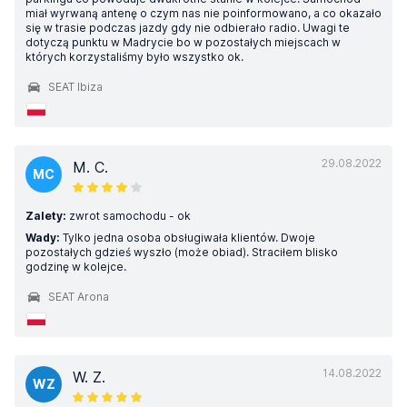
miał wyrwaną antenę o czym nas nie poinformowano, a co okazało
się w trasie podczas jazdy gdy nie odbierało radio. Uwagi te
dotyczą punktu w Madrycie bo w pozostałych miejscach w
których korzystaliśmy było wszystko ok.
SEAT Ibiza
29.08.2022
M. C.
MC
Zalety:
zwrot samochodu - ok
Wady:
Tylko jedna osoba obsługiwała klientów. Dwoje
pozostałych gdzieś wyszło (może obiad). Straciłem blisko
godzinę w kolejce.
SEAT Arona
14.08.2022
W. Z.
WZ