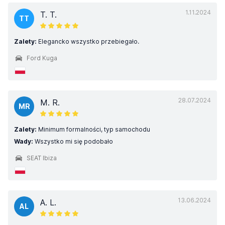
1.11.2024
T. T.
TT
Zalety:
Elegancko wszystko przebiegało.
Ford Kuga
28.07.2024
M. R.
MR
Zalety:
Minimum formalności, typ samochodu
Wady:
Wszystko mi się podobało
SEAT Ibiza
13.06.2024
A. L.
AL