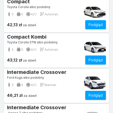
Compact
Toyota Corolla albo podobny
5
5
A/C
Automat.
42,13 zł
Podgląd
za dzień
Compact Kombi
Toyota Corolla STW albo podobny
5
5
A/C
Automat.
43,12 zł
Podgląd
za dzień
Intermediate Crossover
Ford Kuga albo podobny
5
5
A/C
Manual.
46,21 zł
Podgląd
za dzień
Intermediate Crossover
Jaecoo 7 albo podobny