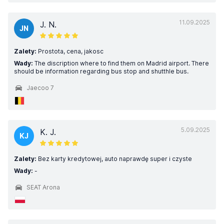
11.09.2025
J. N.
JN
Zalety:
Prostota, cena, jakosc
Wady:
The discription where to find them on Madrid airport. There
should be information regarding bus stop and shutthle bus.
Jaecoo 7
5.09.2025
K. J.
KJ
Zalety:
Bez karty kredytowej, auto naprawdę super i czyste
Wady:
-
SEAT Arona