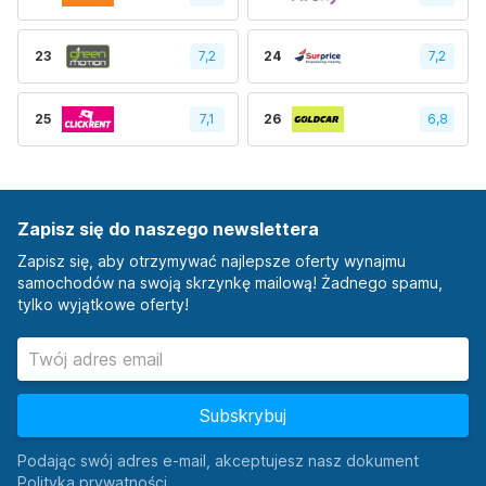
23
7,2
24
7,2
25
7,1
26
6,8
Zapisz się do naszego newslettera
Zapisz się, aby otrzymywać najlepsze oferty wynajmu
samochodów na swoją skrzynkę mailową! Żadnego spamu,
tylko wyjątkowe oferty!
Subskrybuj
Podając swój adres e-mail, akceptujesz nasz dokument