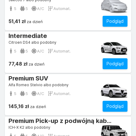
5
5
A/C
Automat.
51,41 zł
Podgląd
za dzień
Intermediate
Citroen DS4 albo podobny
5
5
A/C
Automat.
77,48 zł
Podgląd
za dzień
Premium SUV
Alfa Romeo Stelvio albo podobny
5
5
A/C
Automat.
145,16 zł
Podgląd
za dzień
Premium Pick-up z podwójną kabiną
ICH-X K2 albo podobny