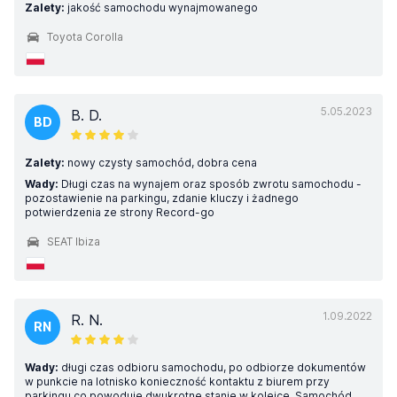
Zalety:
jakość samochodu wynajmowanego
Toyota Corolla
5.05.2023
B. D.
BD
Zalety:
nowy czysty samochód, dobra cena
Wady:
Długi czas na wynajem oraz sposób zwrotu samochodu -
pozostawienie na parkingu, zdanie kluczy i żadnego
potwierdzenia ze strony Record-go
SEAT Ibiza
1.09.2022
R. N.
RN
Wady:
długi czas odbioru samochodu, po odbiorze dokumentów
w punkcie na lotnisko konieczność kontaktu z biurem przy
parkingu co powoduje dwukrotne stanie w kolejce. Samochód