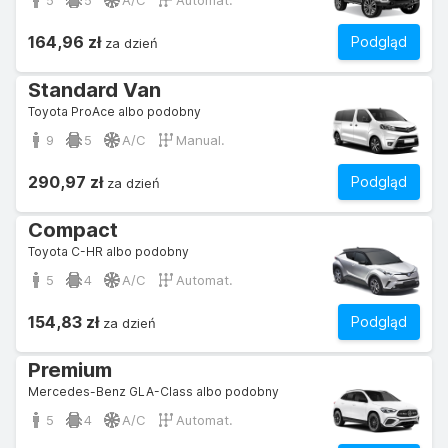
5
5
A/C
Automat.
164,96 zł
Podgląd
za dzień
Standard Van
Toyota ProAce albo podobny
9
5
A/C
Manual.
290,97 zł
Podgląd
za dzień
Compact
Toyota C-HR albo podobny
5
4
A/C
Automat.
154,83 zł
Podgląd
za dzień
Premium
Mercedes-Benz GLA-Class albo podobny
5
4
A/C
Automat.