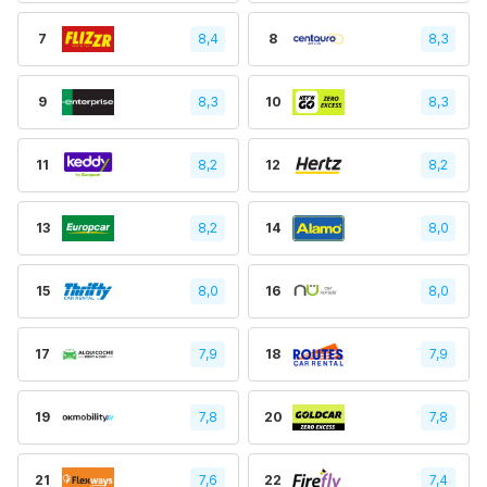
7
8,4
8
8,3
9
8,3
10
8,3
11
8,2
12
8,2
13
8,2
14
8,0
15
8,0
16
8,0
17
7,9
18
7,9
19
7,8
20
7,8
21
7,6
22
7,4