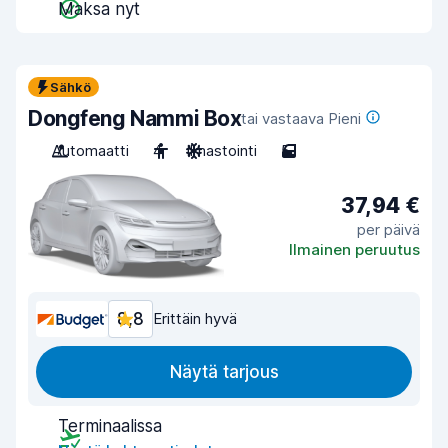
Maksa nyt
Sähkö
Dongfeng Nammi Box
tai vastaava Pieni
Automaatti
4
Ilmastointi
5
37,94 €
per päivä
Ilmainen peruutus
8,8
Erittäin hyvä
Näytä tarjous
Terminaalissa