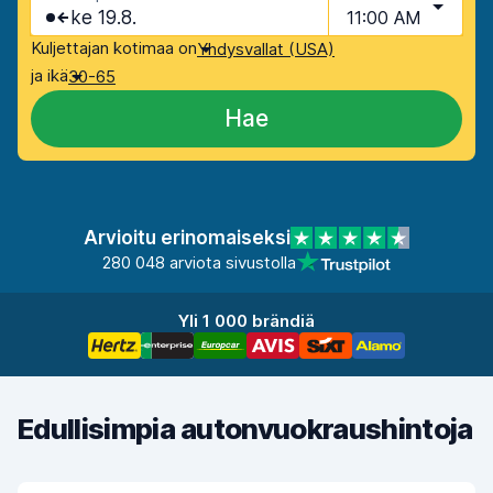
ke 19.8.
11:00 AM
Kuljettajan kotimaa on
Yhdysvallat (USA)
ja ikä
30-65
Hae
Arvioitu erinomaiseksi
280 048 arviota sivustolla
Yli 1 000 brändiä
Edullisimpia autonvuokraushintoja