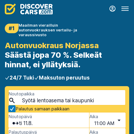
Maailman vierailluin
#1
autonvuokrauksen vertailu- ja
varaussivusto
Autonvuokraus Norjassa
Säästä jopa 70 %. Selkeät
hinnat, ei yllätyksiä.
24/7 Tuki
Maksuton peruutus
Noutopaikka
Palautus samaan paikkaan
Noutopäivä
Aika
ti 11.8.
11:00 AM
Palautuspäivä
Aika