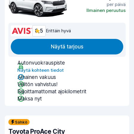
per päivä
Ilmainen peruutus
8,5
Erittäin hyvä
Näytä tarjous
Autonvuokrauspiste
Näytä kohteen tiedot
Alhainen vakuus
Välitön vahvistus!
Rajoittamattomat ajokilometrit
Maksa nyt
Sähkö
Toyota ProAce City