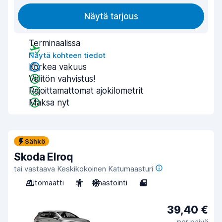
Näytä tarjous
Terminaalissa
Näytä kohteen tiedot
Korkea vakuus
Välitön vahvistus!
Rajoittamattomat ajokilometrit
Maksa nyt
Sähkö
Skoda Elroq
tai vastaava Keskikokoinen Katumaasturi
Automaatti
5
Ilmastointi
4
39,40 €
per päivä