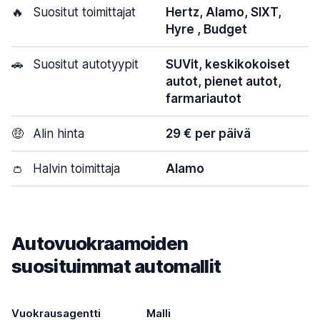
🔥
Suositut toimittajat
Hertz, Alamo, SIXT,
Hyre , Budget
🚗
Suositut autotyypit
SUVit, keskikokoiset
autot, pienet autot,
farmariautot
🤑
Alin hinta
29 € per päivä
👛
Halvin toimittaja
Alamo
Autovuokraamoiden
suosituimmat automallit
Vuokrausagentti
Malli