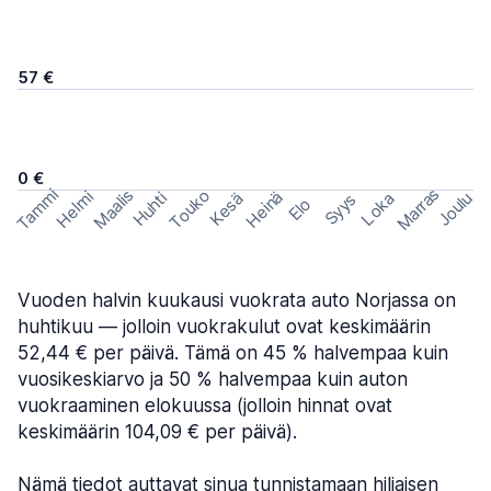
57 €
0 €
Marras
Tammi
Maalis
Touko
Helmi
Heinä
Huhti
Joulu
Kesä
Loka
Syys
Elo
Vuoden halvin kuukausi vuokrata auto Norjassa on
huhtikuu — jolloin vuokrakulut ovat keskimäärin
52,44 € per päivä. Tämä on 45 % halvempaa kuin
vuosikeskiarvo ja 50 % halvempaa kuin auton
vuokraaminen elokuussa (jolloin hinnat ovat
keskimäärin 104,09 € per päivä).
Nämä tiedot auttavat sinua tunnistamaan hiljaisen