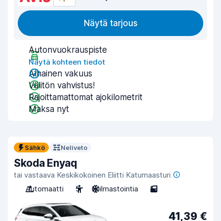
Näytä tarjous
Autonvuokrauspiste
Näytä kohteen tiedot
Alhainen vakuus
Välitön vahvistus!
Rajoittamattomat ajokilometrit
Maksa nyt
Sähkö
Neliveto
Skoda Enyaq
tai vastaava Keskikokoinen Eliitti Katumaasturi
Automaatti
5
Ei ilmastointia
5
41,39 €