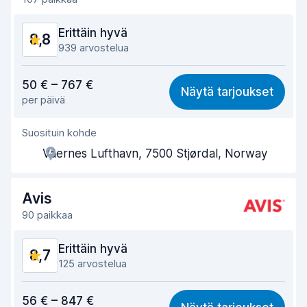
Auton siisteys
9,1
Erittäin hyvä
8,8
Auton kunto
8,9
939 arvostelua
Vastine rahalle
8,3
50 € – 767 €
Näytä tarjoukset
per päivä
Löytämisen helppous
8,9
Suosituin kohde
Toimihenkilön avuliaisuus
8,5
Vaernes Lufthavn, 7500 Stjørdal, Norway
Noutonopeus
8,5
Palautusnopeus
9,2
Avis
90 paikkaa
Auton siisteys
8,9
Erittäin hyvä
8,7
Auton kunto
9,0
125 arvostelua
Vastine rahalle
8,4
56 € – 847 €