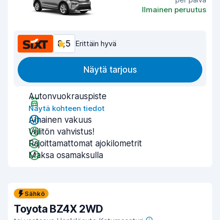
Ilmainen peruutus
8,5
Erittäin hyvä
Näytä tarjous
Autonvuokrauspiste
Näytä kohteen tiedot
Alhainen vakuus
Välitön vahvistus!
Rajoittamattomat ajokilometrit
Maksa osamaksulla
Sähkö
Toyota BZ4X 2WD