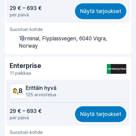
Vastine rahalle
8,4
29 € – 693 €
Näytä tarjoukset
per päivä
Löytämisen helppous
8,9
Suosituin kohde
Toimihenkilön avuliaisuus
8,7
Terminal, Flyplassvegen, 6040 Vigra,
Noutonopeus
8,6
Norway
Palautusnopeus
9,2
Enterprise
Auton siisteys
9,0
11 paikkaa
Auton kunto
9,0
Erittäin hyvä
8,8
125 arvostelua
Vastine rahalle
8,5
29 € – 693 €
Näytä tarjoukset
per päivä
Löytämisen helppous
8,7
Suosituin kohde
Toimihenkilön avuliaisuus
8,9