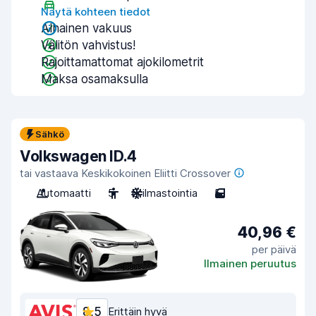
Näytä kohteen tiedot
Alhainen vakuus
Välitön vahvistus!
Rajoittamattomat ajokilometrit
Maksa osamaksulla
Sähkö
Volkswagen ID.4
tai vastaava Keskikokoinen Eliitti Crossover
Automaatti
5
Ei ilmastointia
5
40,96 €
per päivä
Ilmainen peruutus
8,5
Erittäin hyvä