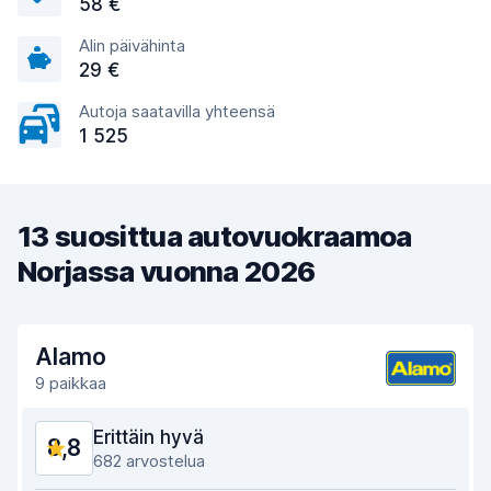
58 €
Alin päivähinta
29 €
Autoja saatavilla yhteensä
1 525
13 suosittua autovuokraamoa
Norjassa vuonna 2026
Alamo
9 paikkaa
Erittäin hyvä
8,8
682 arvostelua