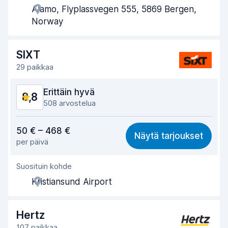
Alamo, Flyplassvegen 555, 5869 Bergen,
Noutonopeus
8,6
Norway
Palautusnopeus
8,9
SIXT
Auton siisteys
9,0
29 paikkaa
Auton kunto
8,9
Erittäin hyvä
8,8
508 arvostelua
Vastine rahalle
8,2
50 € – 468 €
Näytä tarjoukset
per päivä
Löytämisen helppous
8,9
Suosituin kohde
Toimihenkilön avuliaisuus
8,9
Kristiansund Airport
Noutonopeus
8,6
Palautusnopeus
9,0
Hertz
107 paikkaa