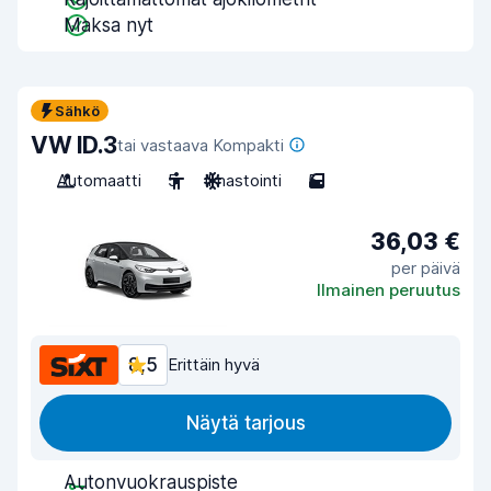
Maksa nyt
Sähkö
VW ID.3
tai vastaava Kompakti
Automaatti
5
Ilmastointi
5
36,03 €
per päivä
Ilmainen peruutus
8,5
Erittäin hyvä
Näytä tarjous
Autonvuokrauspiste