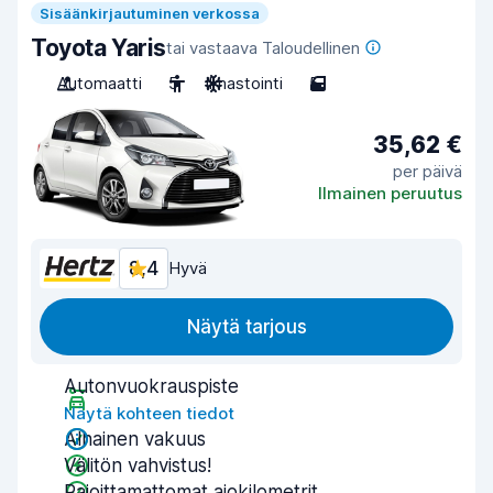
Sisäänkirjautuminen verkossa
Toyota Yaris
tai vastaava Taloudellinen
Automaatti
5
Ilmastointi
5
35,62 €
per päivä
Ilmainen peruutus
8,4
Hyvä
Näytä tarjous
Autonvuokrauspiste
Näytä kohteen tiedot
Alhainen vakuus
Välitön vahvistus!
Rajoittamattomat ajokilometrit