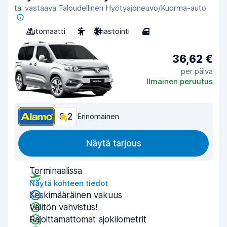
tai vastaava Taloudellinen Hyötyajoneuvo/Kuorma-auto
Automaatti
2
Ilmastointi
4
36,62 €
per päivä
Ilmainen peruutus
9,2
Erinomainen
Näytä tarjous
Terminaalissa
Näytä kohteen tiedot
Keskimääräinen vakuus
Välitön vahvistus!
Rajoittamattomat ajokilometrit