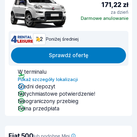
171,22 zł
za dzień
Darmowe anulowanie
7,2
Poniżej średniej
Sprawdź ofertę
W terminalu
Pokaż szczegóły lokalizacji
Średni depozyt
Natychmiastowe potwierdzenie!
Nieograniczony przebieg
Pełna przedpłata
Fiat 500
lub podobne Mini