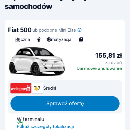
samochodów
Fiat 500
lub podobne Mini Elite
Ręczna
4
Klimatyzacja
3
155,81 zł
za dzień
Darmowe anulowanie
7,7
Średni
Sprawdź ofertę
W terminalu
Pokaż szczegóły lokalizacji