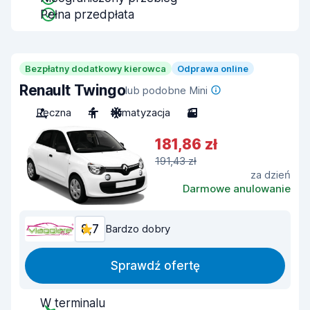
Pełna przedpłata
Bezpłatny dodatkowy kierowca
Odprawa online
Renault Twingo
lub podobne Mini
Ręczna
4
Klimatyzacja
3
181,86 zł
191,43 zł
za dzień
Darmowe anulowanie
8,7
Bardzo dobry
Sprawdź ofertę
W terminalu