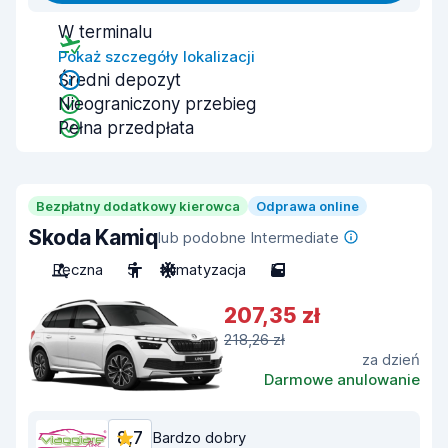
W terminalu
Pokaż szczegóły lokalizacji
Średni depozyt
Nieograniczony przebieg
Pełna przedpłata
Bezpłatny dodatkowy kierowca
Odprawa online
Skoda Kamiq
lub podobne Intermediate
Ręczna
5
Klimatyzacja
5
207,35 zł
218,26 zł
za dzień
Darmowe anulowanie
8,7
Bardzo dobry