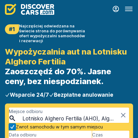
Najczęściej odwiedzana na
#1
świecie strona do porównywania
ofert wypożyczalni samochodów
i rezerwacji
Wypożyczalnia aut na Lotnisku
Alghero Fertilia
Zaoszczędź do 70%. Jasne
ceny, bez niespodzianek.
Wsparcie 24/7
Bezpłatne anulowanie
Miejsce odbioru
Lotnisko Alghero Fertilia (AHO), Alghero, Sardynia
Zwrot samochodu w tym samym miejscu
Data odbioru
Czas