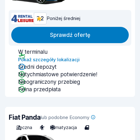
7,2
Poniżej średniej
Sprawdź ofertę
W terminalu
Pokaż szczegóły lokalizacji
Średni depozyt
Natychmiastowe potwierdzenie!
Nieograniczony przebieg
Pełna przedpłata
Fiat Panda
lub podobne Economy
Ręczna
4
Klimatyzacja
4