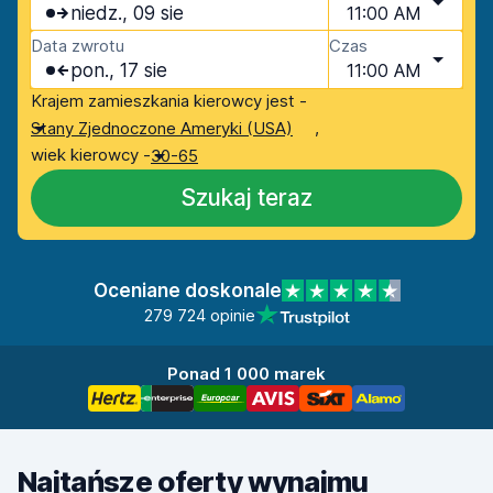
niedz., 09 sie
11:00 AM
Data zwrotu
Czas
pon., 17 sie
11:00 AM
Krajem zamieszkania kierowcy jest -
,
Stany Zjednoczone Ameryki (USA)
wiek kierowcy -
30-65
Szukaj teraz
Oceniane doskonale
279 724 opinie
Ponad 1 000 marek
Najtańsze oferty wynajmu