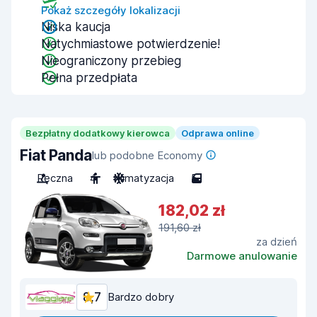
Pokaż szczegóły lokalizacji
Niska kaucja
Natychmiastowe potwierdzenie!
Nieograniczony przebieg
Pełna przedpłata
Bezpłatny dodatkowy kierowca
Odprawa online
Fiat Panda
lub podobne Economy
Ręczna
4
Klimatyzacja
5
182,02 zł
191,60 zł
za dzień
Darmowe anulowanie
8,7
Bardzo dobry