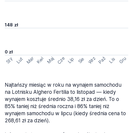
148 zł
0 zł
Cze
Mar
Wrz
Paź
Kwi
Maj
Gru
Sty
Lut
Lip
Sie
Lis
Najtańszy miesiąc w roku na wynajem samochodu
na Lotnisku Alghero Fertilia to listopad — kiedy
wynajem kosztuje średnio 38,16 zł za dzień. To o
85% taniej niż średnia roczna i 86% taniej niż
wynajem samochodu w lipcu (kiedy średnia cena to
268,61 zł za dzień).