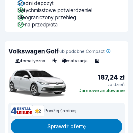
Średni depozyt
Natychmiastowe potwierdzenie!
Nieograniczony przebieg
Pełna przedpłata
Volkswagen Golf
lub podobne Compact
Automatyczna
5
Klimatyzacja
5
187,24 zł
za dzień
Darmowe anulowanie
7,2
Poniżej średniej
Sprawdź ofertę