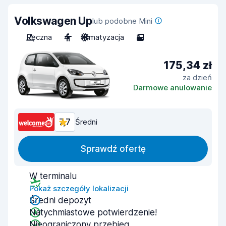
Volkswagen Up
lub podobne Mini
Ręczna
4
Klimatyzacja
3
175,34 zł
za dzień
Darmowe anulowanie
7,7
Średni
Sprawdź ofertę
W terminalu
Pokaż szczegóły lokalizacji
Średni depozyt
Natychmiastowe potwierdzenie!
Nieograniczony przebieg