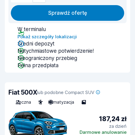
Sprawdź ofertę
W terminalu
Pokaż szczegóły lokalizacji
Średni depozyt
Natychmiastowe potwierdzenie!
Nieograniczony przebieg
Pełna przedpłata
Fiat 500X
lub podobne Compact SUV
Ręczna
5
Klimatyzacja
5
187,24 zł
za dzień
Darmowe anulowanie