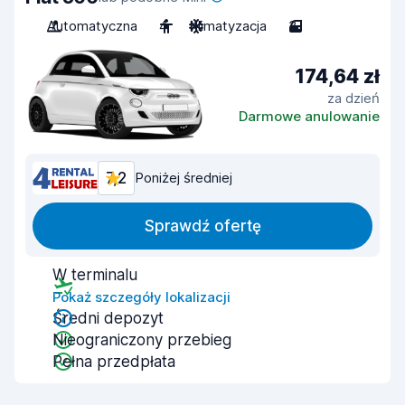
Automatyczna
4
Klimatyzacja
3
174,64 zł
za dzień
Darmowe anulowanie
7,2
Poniżej średniej
Sprawdź ofertę
W terminalu
Pokaż szczegóły lokalizacji
Średni depozyt
Nieograniczony przebieg
Pełna przedpłata