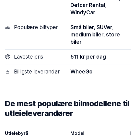
Defcar Rental,
WindyCar
🚗
Populære biltyper
Små biler, SUVer,
medium biler, store
biler
🤑
Laveste pris
511 kr per dag
👛
Billigste leverandør
WheeGo
De mest populære bilmodellene til
utleieleverandører
Utleiebyrå
Modell
Dø