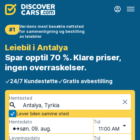
Verdens mest besøkte nettsted
#1
for sammenligning og bestilling
av leiebiler
Leiebil i Antalya
Spar opptil 70 %. Klare priser,
ingen overraskelser.
24/7 Kundestøtte
Gratis avbestilling
Hentested
Antalya, Tyrkia
Lever bilen samme sted
Hentedato
Tid
søn. 09. aug.
11:00 AM
Leveringsdato
Tid