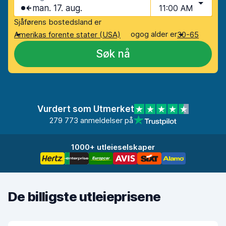
man. 17. aug.
11:00 AM
Sjåførens bostedsland er
og
og alder er
Amerikas forente stater (USA)
30-65
Søk nå
Vurdert som Utmerket
279 773 anmeldelser på
1000+ utleieselskaper
De billigste utleieprisene