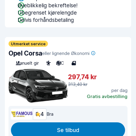
Øyeblikkelig bekreftelse!
Ubegrenset kjørelengde
Delvis forhåndsbetaling
Utmerket service
Opel Corsa
eller lignende Økonomi
Manuelt gir
5
A/C
4
297,74 kr
313,40 kr
per dag
Gratis avbestilling
8,4
Bra
Se tilbud