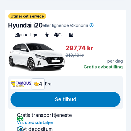
Utmerket service
Hyundai i20
eller lignende Økonomi
Manuelt gir
5
A/C
5
297,74 kr
313,40 kr
per dag
Gratis avbestilling
8,4
Bra
Se tilbud
Gratis transporttjeneste
Vis stedsdetaljer
Lavt depositum