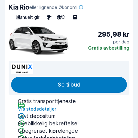
Kia Rio
eller lignende Økonomi
Manuelt gir
5
A/C
5
295,98 kr
per dag
Gratis avbestilling
Se tilbud
Gratis transporttjeneste
Vis stedsdetaljer
Lavt depositum
Øyeblikkelig bekreftelse!
Ubegrenset kjørelengde