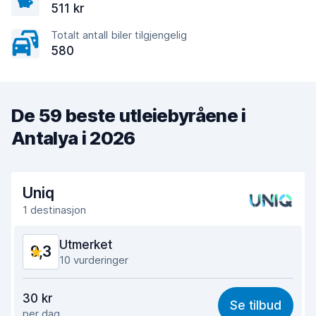
511 kr
Totalt antall biler tilgjengelig
580
De 59 beste utleiebyråene i
Antalya i 2026
Uniq
1 destinasjon
Utmerket
9,3
10 vurderinger
Verdi for pengene
9,2
30 kr
Se tilbud
per dag