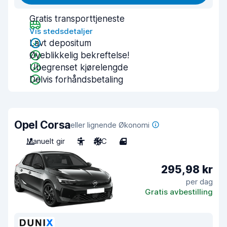
Gratis transporttjeneste
Vis stedsdetaljer
Lavt depositum
Øyeblikkelig bekreftelse!
Ubegrenset kjørelengde
Delvis forhåndsbetaling
Opel Corsa
eller lignende Økonomi
Manuelt gir
5
A/C
4
295,98 kr
per dag
Gratis avbestilling