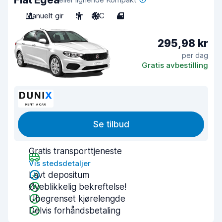
Manuelt gir
5
A/C
4
295,98 kr
per dag
Gratis avbestilling
Se tilbud
Gratis transporttjeneste
Vis stedsdetaljer
Lavt depositum
Øyeblikkelig bekreftelse!
Ubegrenset kjørelengde
Delvis forhåndsbetaling