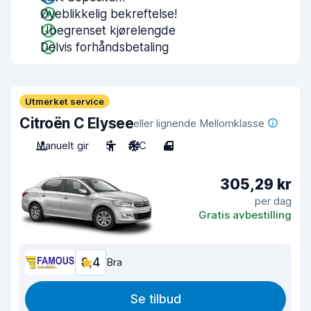
Øyeblikkelig bekreftelse!
Ubegrenset kjørelengde
Delvis forhåndsbetaling
Utmerket service
Citroën C Elysee
eller lignende Mellomklasse
Manuelt gir
5
A/C
4
305,29 kr
per dag
Gratis avbestilling
8,4
Bra
Se tilbud