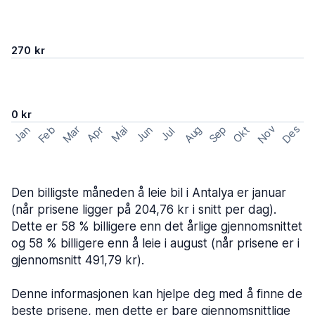
270 kr
0 kr
Nov
Des
Feb
Aug
Sep
Mar
Okt
Jan
Apr
Mai
Jun
Jul
Den billigste måneden å leie bil i Antalya er januar
(når prisene ligger på 204,76 kr i snitt per dag).
Dette er 58 % billigere enn det årlige gjennomsnittet
og 58 % billigere enn å leie i august (når prisene er i
gjennomsnitt 491,79 kr).
Denne informasjonen kan hjelpe deg med å finne de
beste prisene, men dette er bare gjennomsnittlige