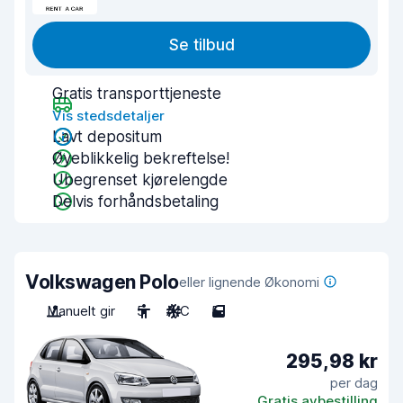
Se tilbud
Gratis transporttjeneste
Vis stedsdetaljer
Lavt depositum
Øyeblikkelig bekreftelse!
Ubegrenset kjørelengde
Delvis forhåndsbetaling
Volkswagen Polo
eller lignende Økonomi
Manuelt gir
5
A/C
5
295,98 kr
per dag
Gratis avbestilling