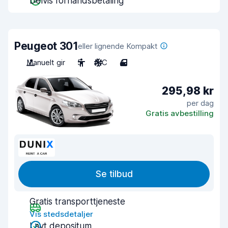
Delvis forhåndsbetaling
Peugeot 301
eller lignende Kompakt
Manuelt gir
5
A/C
4
295,98 kr
per dag
Gratis avbestilling
Se tilbud
Gratis transporttjeneste
Vis stedsdetaljer
Lavt depositum