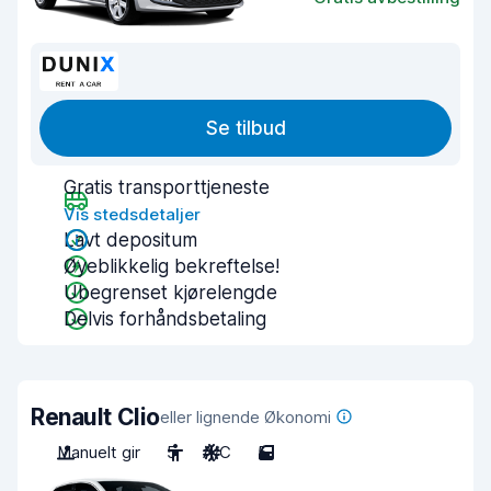
Se tilbud
Gratis transporttjeneste
Vis stedsdetaljer
Lavt depositum
Øyeblikkelig bekreftelse!
Ubegrenset kjørelengde
Delvis forhåndsbetaling
Renault Clio
eller lignende Økonomi
Manuelt gir
5
A/C
5