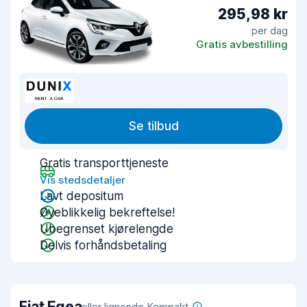
295,98 kr
per dag
Gratis avbestilling
Se tilbud
Gratis transporttjeneste
Vis stedsdetaljer
Lavt depositum
Øyeblikkelig bekreftelse!
Ubegrenset kjørelengde
Delvis forhåndsbetaling
Fiat Egea
eller lignende Kompakt