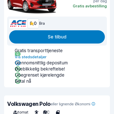
per dag
Gratis avbestilling
8,0
Bra
Se tilbud
Gratis transporttjeneste
Vis stedsdetaljer
Gjennomsnittlig depositum
Øyeblikkelig bekreftelse!
Ubegrenset kjørelengde
Betal nå
Volkswagen Polo
eller lignende Økonomi
Automat
5
A/C
4