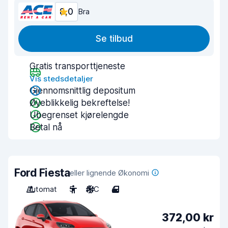
8,0
Bra
Se tilbud
Gratis transporttjeneste
Vis stedsdetaljer
Gjennomsnittlig depositum
Øyeblikkelig bekreftelse!
Ubegrenset kjørelengde
Betal nå
Ford Fiesta
eller lignende Økonomi
Automat
5
A/C
4
372,00 kr