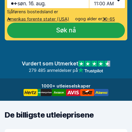
søn. 16. aug.
11:00 AM
Sjåførens bostedsland er
og
og alder er
Amerikas forente stater (USA)
30-65
Søk nå
Vurdert som Utmerket
279 485 anmeldelser på
1000+ utleieselskaper
De billigste utleieprisene