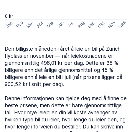
0 kr
Nov
Des
Feb
Aug
Sep
Mar
Okt
Jan
Apr
Mai
Jun
Jul
Den billigste måneden i året å leie en bil på Zürich
flyplass er november — når leiekostnadene er
gjennomsnittlig 498,01 kr per dag. Dette er 38 %
billigere enn det årlige gjennomsnittet og 45 %
billigere enn å leie en bil i juli (når prisene ligger på
900,52 kr i snitt per dag).
Denne informasjonen kan hjelpe deg med å finne de
beste prisene, men dette er bare gjennomsnittlige
tall. Hvor mye leiebilen din vil koste avhenger av
hvilken type bil du leier, hvor lenge du leier den, og
hvor lenge i forveien du bestiller. Du kan skrive inn