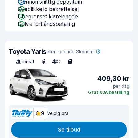
Gjennomsnittlig depositum
Øyeblikkelig bekreftelse!
Ubegrenset kjørelengde
Delvis forhåndsbetaling
Toyota Yaris
eller lignende Økonomi
Automat
5
A/C
5
409,30 kr
per dag
Gratis avbestilling
8,9
Veldig bra
Se tilbud