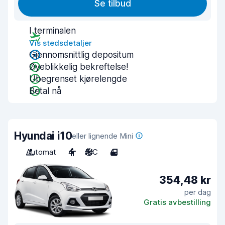
Se tilbud
I terminalen
Vis stedsdetaljer
Gjennomsnittlig depositum
Øyeblikkelig bekreftelse!
Ubegrenset kjørelengde
Betal nå
Hyundai i10
eller lignende Mini
Automat
4
A/C
4
354,48 kr
per dag
Gratis avbestilling