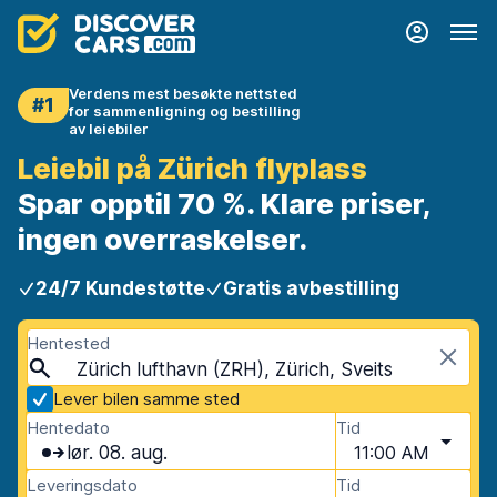
Verdens mest besøkte nettsted
#1
for sammenligning og bestilling
av leiebiler
Leiebil på Zürich flyplass
Spar opptil 70 %. Klare priser,
ingen overraskelser.
24/7 Kundestøtte
Gratis avbestilling
Hentested
Zürich lufthavn (ZRH), Zürich, Sveits
Lever bilen samme sted
Hentedato
Tid
lør. 08. aug.
11:00 AM
Leveringsdato
Tid