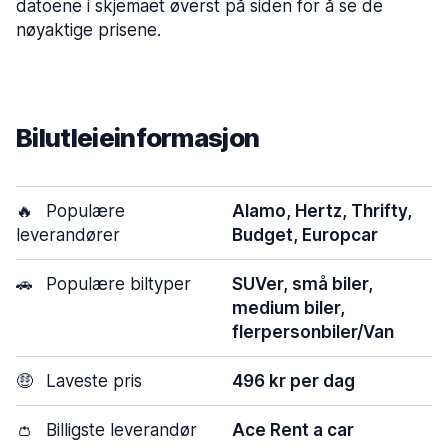
datoene i skjemaet øverst på siden for å se de
nøyaktige prisene.
Bilutleieinformasjon
🔥
Populære
Alamo, Hertz, Thrifty,
leverandører
Budget, Europcar
🚗
Populære biltyper
SUVer, små biler,
medium biler,
flerpersonbiler/Van
🤑
Laveste pris
496 kr per dag
👛
Billigste leverandør
Ace Rent a car