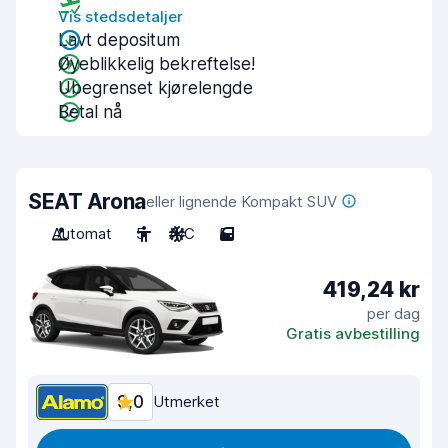
Vis stedsdetaljer
Lavt depositum
Øyeblikkelig bekreftelse!
Ubegrenset kjørelengde
Betal nå
SEAT Arona
eller lignende Kompakt SUV
Automat
5
A/C
5
419,24 kr
per dag
Gratis avbestilling
9,0
Utmerket