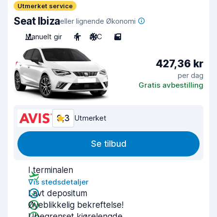
Utmerket service
Seat Ibiza
eller lignende Økonomi
Manuelt gir
4
A/C
5
427,36 kr
per dag
Gratis avbestilling
9,3
Utmerket
Se tilbud
I terminalen
Vis stedsdetaljer
Lavt depositum
Øyeblikkelig bekreftelse!
Ubegrenset kjørelengde