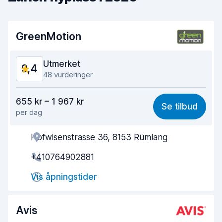
GreenMotion
Utmerket
9,4
48 vurderinger
Verdi for pengene
9,0
655 kr – 1 967 kr
Se tilbud
per dag
Enkel å finne
8,8
Hofwisenstrasse 36, 8153 Rümlang
Hjelp og service
9,5
+410764902881
Tid brukt på henting
9,6
Vis åpningstider
Tid brukt på levering
9,6
Bilens renslighet
9,5
Avis