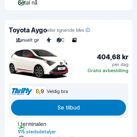
Betal nå
Toyota Aygo
eller lignende Mini
Manuelt gir
4
A/C
3
404,68 kr
per dag
Gratis avbestilling
8,9
Veldig bra
Se tilbud
I terminalen
Vis stedsdetaljer