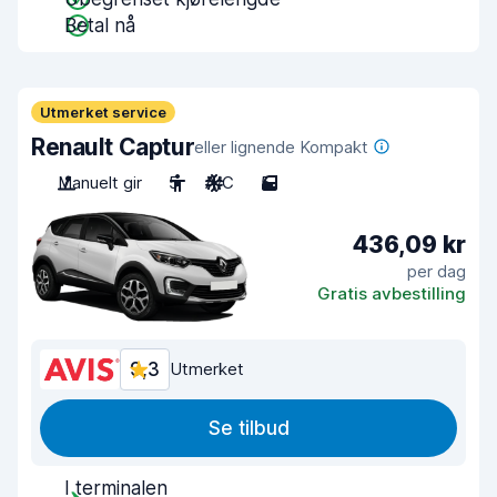
Betal nå
Utmerket service
Renault Captur
eller lignende Kompakt
Manuelt gir
5
A/C
5
436,09 kr
per dag
Gratis avbestilling
9,3
Utmerket
Se tilbud
I terminalen