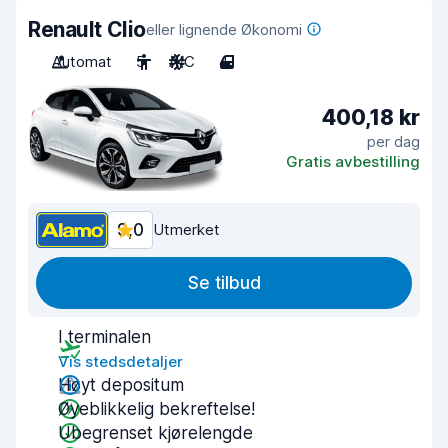
Renault Clio
eller lignende Økonomi
Automat
5
A/C
4
400,18 kr
per dag
Gratis avbestilling
9,0
Utmerket
Se tilbud
I terminalen
Vis stedsdetaljer
Høyt depositum
Øyeblikkelig bekreftelse!
Ubegrenset kjørelengde