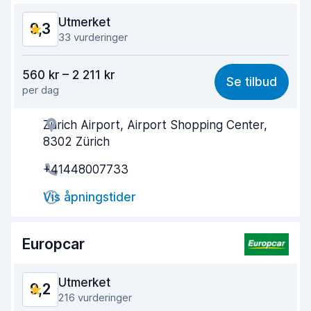
Bilens tilstand
9,6
Utmerket
9,3
33 vurderinger
Verdi for pengene
8,6
560 kr – 2 211 kr
Se tilbud
per dag
Enkel å finne
9,5
Zurich Airport, Airport Shopping Center,
Hjelp og service
9,0
8302 Zürich
Tid brukt på henting
9,4
+41448007733
Tid brukt på levering
9,5
Vis åpningstider
Bilens renslighet
9,5
Europcar
Bilens tilstand
9,5
Utmerket
9,2
216 vurderinger