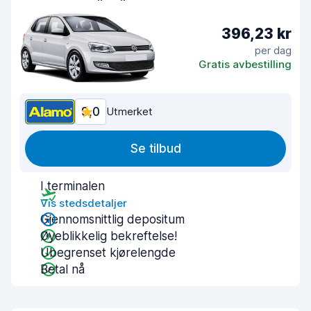
396,23 kr
per dag
Gratis avbestilling
9,0
Utmerket
Se tilbud
I terminalen
Vis stedsdetaljer
Gjennomsnittlig depositum
Øyeblikkelig bekreftelse!
Ubegrenset kjørelengde
Betal nå