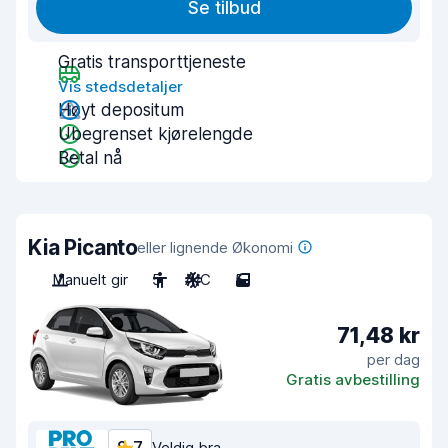
Se tilbud
Gratis transporttjeneste
Vis stedsdetaljer
Høyt depositum
Ubegrenset kjørelengde
Betal nå
Kia Picanto
eller lignende Økonomi
Manuelt gir
5
A/C
5
71,48 kr
per dag
Gratis avbestilling
Veldig bra