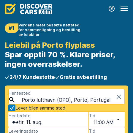
Verdens mest besøkte nettsted
#1
for sammenligning og bestilling
av leiebiler
Leiebil på Porto flyplass
Spar opptil 70 %. Klare priser,
ingen overraskelser.
24/7 Kundestøtte
Gratis avbestilling
Hentested
Porto lufthavn (OPO), Porto, Portugal
Lever bilen samme sted
Hentedato
Tid
tir. 11. aug.
11:00 AM
Leveringsdato
Tid