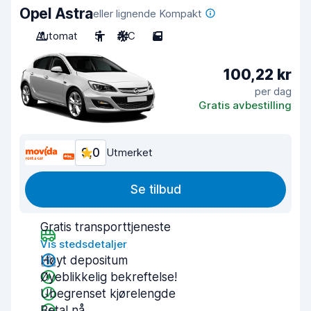
Opel Astra
eller lignende Kompakt
Automat
5
A/C
5
100,22 kr
per dag
Gratis avbestilling
9,0
Utmerket
Se tilbud
Gratis transporttjeneste
Vis stedsdetaljer
Høyt depositum
Øyeblikkelig bekreftelse!
Ubegrenset kjørelengde
Betal nå