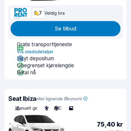
8,7
Veldig bra
Se tilbud
Gratis transporttjeneste
Vis stedsdetaljer
Høyt depositum
Ubegrenset kjørelengde
Betal nå
Seat Ibiza
eller lignende Økonomi
Manuelt gir
5
A/C
5
75,40 kr