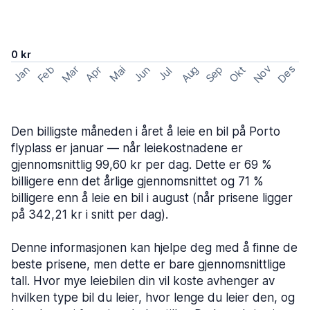
0 kr
Nov
Des
Feb
Aug
Sep
Mar
Okt
Jan
Apr
Mai
Jun
Jul
Den billigste måneden i året å leie en bil på Porto
flyplass er januar — når leiekostnadene er
gjennomsnittlig 99,60 kr per dag. Dette er 69 %
billigere enn det årlige gjennomsnittet og 71 %
billigere enn å leie en bil i august (når prisene ligger
på 342,21 kr i snitt per dag).
Denne informasjonen kan hjelpe deg med å finne de
beste prisene, men dette er bare gjennomsnittlige
tall. Hvor mye leiebilen din vil koste avhenger av
hvilken type bil du leier, hvor lenge du leier den, og