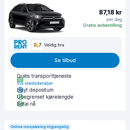
87,18 kr
per dag
Gratis avbestilling
8,7
Veldig bra
Se tilbud
Gratis transporttjeneste
Vis stedsdetaljer
Høyt depositum
Ubegrenset kjørelengde
Betal nå
Online innsjekking tilgjengelig