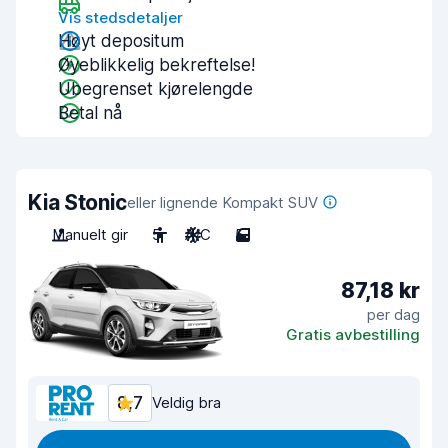
Vis stedsdetaljer
Høyt depositum
Øyeblikkelig bekreftelse!
Ubegrenset kjørelengde
Betal nå
Kia Stonic
eller lignende Kompakt SUV
Manuelt gir
5
A/C
5
87,18 kr
per dag
Gratis avbestilling
8,7
Veldig bra