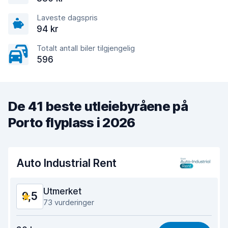
Laveste dagspris
94 kr
Totalt antall biler tilgjengelig
596
De 41 beste utleiebyråene på
Porto flyplass i 2026
Auto Industrial Rent
Utmerket
9,5
73 vurderinger
Verdi for pengene
9,2