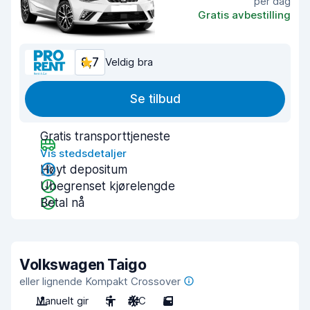
per dag
Gratis avbestilling
8,7
Veldig bra
Se tilbud
Gratis transporttjeneste
Vis stedsdetaljer
Høyt depositum
Ubegrenset kjørelengde
Betal nå
Volkswagen Taigo
eller lignende Kompakt Crossover
Manuelt gir
5
A/C
5