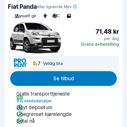
Fiat Panda
eller lignende Mini
Manuelt gir
4
A/C
5
71,48 kr
per dag
Gratis avbestilling
8,7
Veldig bra
Se tilbud
Gratis transporttjeneste
Vis stedsdetaljer
Høyt depositum
Ubegrenset kjørelengde
Betal nå