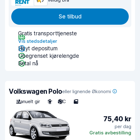
8,7
Se tilbud
Gratis transporttjeneste
Vis stedsdetaljer
Høyt depositum
Ubegrenset kjørelengde
Betal nå
Volkswagen Polo
eller lignende Økonomi
Manuelt gir
5
A/C
5
75,40 kr
per dag
Gratis avbestilling