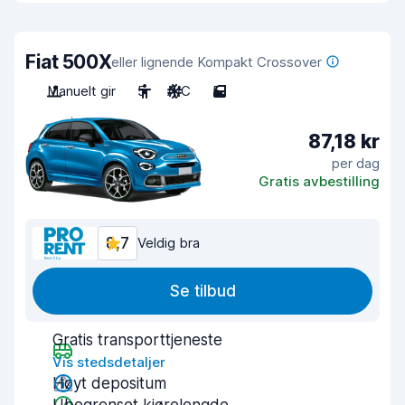
Fiat 500X
eller lignende Kompakt Crossover
Manuelt gir
5
A/C
5
87,18 kr
per dag
Gratis avbestilling
8,7
Veldig bra
Se tilbud
Gratis transporttjeneste
Vis stedsdetaljer
Høyt depositum