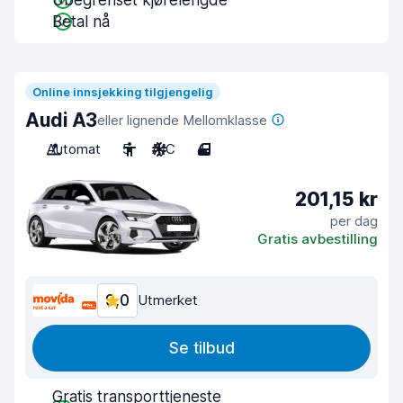
Ubegrenset kjørelengde
Betal nå
Online innsjekking tilgjengelig
Audi A3
eller lignende Mellomklasse
Automat
5
A/C
4
201,15 kr
per dag
Gratis avbestilling
9,0
Utmerket
Se tilbud
Gratis transporttjeneste