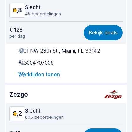
Slecht
6,8
45 beoordelingen
Waar voor uw geld
6,5
€ 128
Bekijk deals
per dag
Makkelijk te vinden
6,4
4101 NW 28th St., Miami, FL 33142
Behulpzame medewerker
6,6
+13054707556
Snelheid ophaalproces
5,9
Werktijden tonen
Snelheid inleverproces
7,0
Netheid van de auto
7,8
Zezgo
Staat van de auto
7,7
Slecht
6,2
605 beoordelingen
Waar voor uw geld
6,0