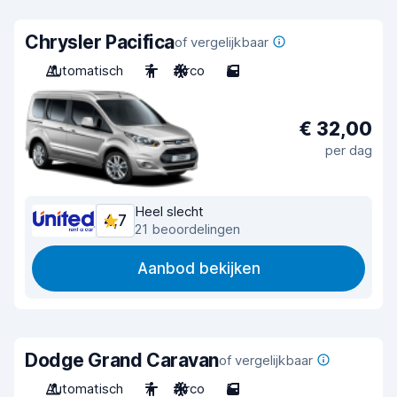
Chrysler Pacifica
of vergelijkbaar
Automatisch
7
Airco
5
€ 32,00
per dag
Heel slecht
4,7
21 beoordelingen
Aanbod bekijken
Dodge Grand Caravan
of vergelijkbaar
Automatisch
7
Airco
5