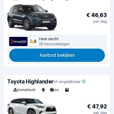
€ 46,63
per dag
Heel slecht
3,8
28 beoordelingen
Aanbod bekijken
Toyota Highlander
of vergelijkbaar
Automatisch
7
Airco
5
€ 47,92
per dag