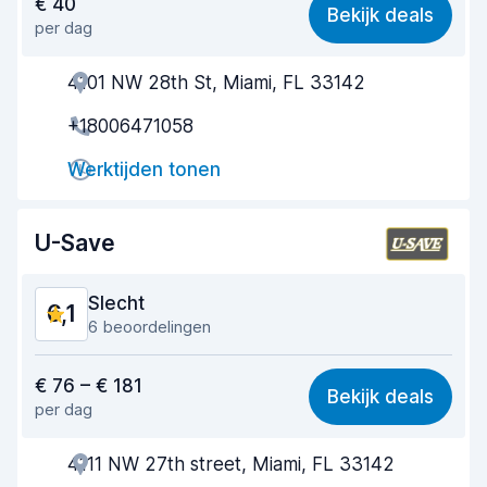
€ 40
Bekijk deals
per dag
Makkelijk te vinden
5,7
4101 NW 28th St, Miami, FL 33142
Behulpzame medewerker
5,7
+18006471058
Snelheid ophaalproces
5,6
Werktijden tonen
Snelheid inleverproces
6,5
Netheid van de auto
7,1
U-Save
Staat van de auto
7,0
Slecht
6,1
6 beoordelingen
Waar voor uw geld
5,1
€ 76 – € 181
Bekijk deals
per dag
Makkelijk te vinden
6,6
4111 NW 27th street, Miami, FL 33142
Behulpzame medewerker
5,4