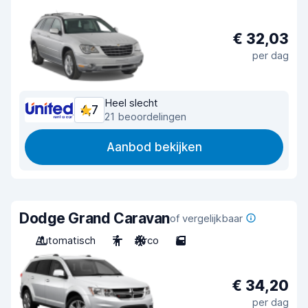
€ 32,03
per dag
Heel slecht
4,7
21 beoordelingen
Aanbod bekijken
Dodge Grand Caravan
of vergelijkbaar
Automatisch
7
Airco
5
€ 34,20
per dag