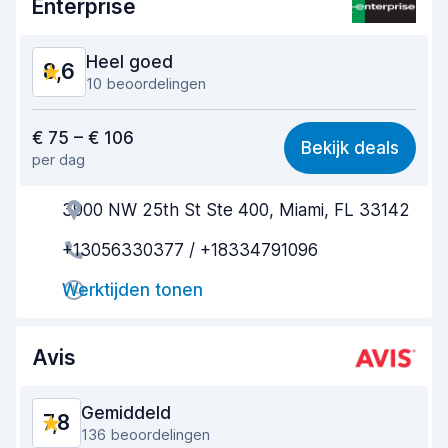
Enterprise
Staat van de auto
8,7
Heel goed
8,6
10 beoordelingen
Waar voor uw geld
8,4
€ 75 – € 106
Bekijk deals
per dag
Makkelijk te vinden
8,1
3900 NW 25th St Ste 400, Miami, FL 33142
Behulpzame medewerker
8,9
+13056330377 / +18334791096
Snelheid ophaalproces
7,9
Werktijden tonen
Snelheid inleverproces
8,7
Netheid van de auto
9,2
Avis
Staat van de auto
8,9
Gemiddeld
7,8
136 beoordelingen