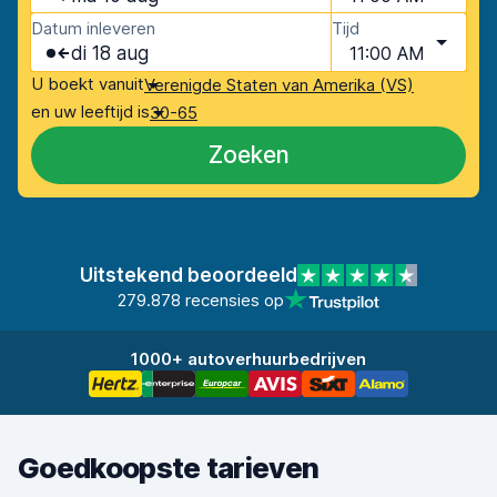
Datum inleveren
Tijd
di 18 aug
11:00 AM
U boekt vanuit
Verenigde Staten van Amerika (VS)
en uw leeftijd is
30-65
Zoeken
Uitstekend beoordeeld
279.878 recensies op
1000+ autoverhuurbedrijven
Goedkoopste tarieven