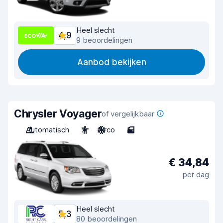
Heel slecht
4,9
9 beoordelingen
Aanbod bekijken
Chrysler Voyager
of vergelijkbaar
Automatisch
7
Airco
5
€ 34,84
per dag
Heel slecht
5,3
80 beoordelingen