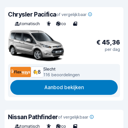
Chrysler Pacifica
of vergelijkbaar
Automatisch
7
Airco
4
€ 45,36
per dag
Slecht
6,8
116 beoordelingen
Aanbod bekijken
Nissan Pathfinder
of vergelijkbaar
Automatisch
7
Airco
5