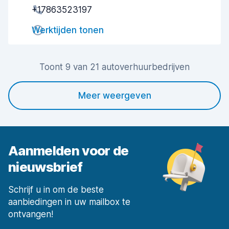
+17863523197
Snelheid ophaalproces
6,9
Werktijden tonen
Snelheid inleverproces
6,8
Netheid van de auto
6,0
Toont 9 van 21 autoverhuurbedrijven
Staat van de auto
5,7
Meer weergeven
Aanmelden voor de
nieuwsbrief
Schrijf u in om de beste
aanbiedingen in uw mailbox te
ontvangen!