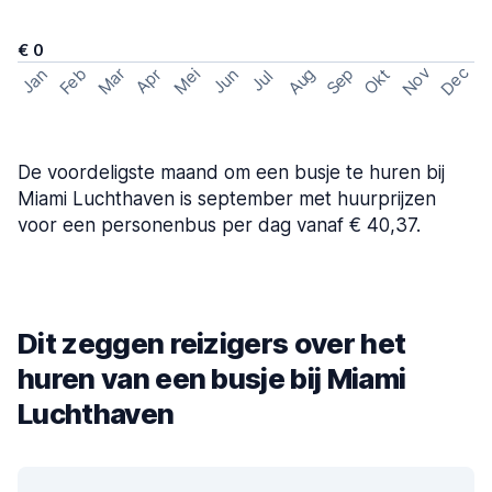
€ 0
Nov
Dec
Feb
Aug
Sep
Mar
Mei
Okt
Jan
Apr
Jun
Jul
De voordeligste maand om een busje te huren bij
Miami Luchthaven is september met huurprijzen
voor een personenbus per dag vanaf € 40,37.
Dit zeggen reizigers over het
huren van een busje bij Miami
Luchthaven