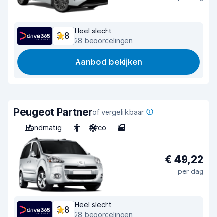
Heel slecht
3,8
28 beoordelingen
Aanbod bekijken
Peugeot Partner
of vergelijkbaar
Handmatig
7
Airco
5
€ 49,22
per dag
Heel slecht
3,8
28 beoordelingen