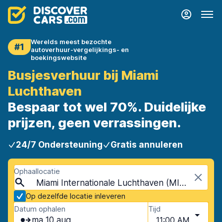
Werelds meest bezochte
#1
autoverhuur-vergelijkings- en
boekingswebsite
Busjesverhuur bij Miami
Luchthaven
Bespaar tot wel 70%. Duidelijke
prijzen, geen verrassingen.
24/7 Ondersteuning
Gratis annuleren
Ophaallocatie
Miami Internationale Luchthaven (MIA), Miami, Verenigde Staten - Florida
Op dezelfde locatie inleveren
Datum ophalen
Tijd
ma 10 aug
11:00 AM