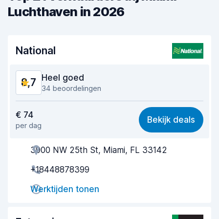
Luchthaven in 2026
National
Heel goed
8,7
34 beoordelingen
Waar voor uw geld
8,4
€ 74
Bekijk deals
per dag
Makkelijk te vinden
8,9
3900 NW 25th St, Miami, FL 33142
Behulpzame medewerker
8,7
+18448878399
Snelheid ophaalproces
8,8
Werktijden tonen
Snelheid inleverproces
8,9
Netheid van de auto
8,4