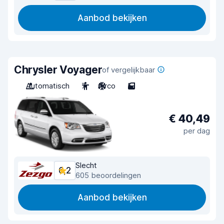
Aanbod bekijken
Chrysler Voyager
of vergelijkbaar
Automatisch
7
Airco
5
€ 40,49
per dag
Slecht
6,2
605 beoordelingen
Aanbod bekijken