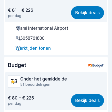
Waar voor uw geld
7,4
€ 81 – € 226
Bekijk deals
per dag
Makkelijk te vinden
8,6
Miami International Airport
Behulpzame medewerker
7,3
+13058761800
Snelheid ophaalproces
6,9
Werktijden tonen
Snelheid inleverproces
8,9
Netheid van de auto
7,7
Budget
Staat van de auto
7,7
Onder het gemiddelde
7,3
51 beoordelingen
Waar voor uw geld
7,0
€ 80 – € 225
Bekijk deals
per dag
Makkelijk te vinden
8,0