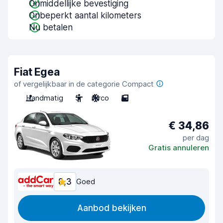
Onmiddellijke bevestiging
Onbeperkt aantal kilometers
Nu betalen
Fiat Egea
of vergelijkbaar in de categorie Compact
Handmatig
5
Airco
5
€ 34,86
per dag
Gratis annuleren
8,3
Goed
Aanbod bekijken