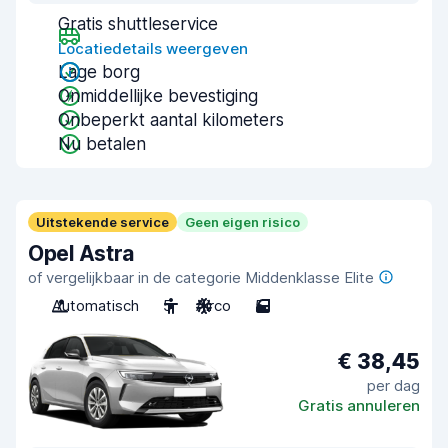
Gratis shuttleservice
Locatiedetails weergeven
Lage borg
Onmiddellijke bevestiging
Onbeperkt aantal kilometers
Nu betalen
Uitstekende service
Geen eigen risico
Opel Astra
of vergelijkbaar in de categorie Middenklasse Elite
Automatisch
5
Airco
5
€ 38,45
per dag
Gratis annuleren