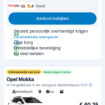
8,4
Goed
Aanbod bekijken
Sleutels persoonlijk overhandigd krijgen
Locatiedetails weergeven
Lage borg
Onmiddellijke bevestiging
Nu deel betalen
Uitstekende service
Geen eigen risico
Opel Mokka
of vergelijkbaar in de categorie Middenklasse SUV
Automatisch
5
Airco
5
€ 40,25