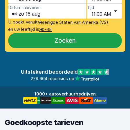
Datum inleveren
Tijd
zo 16 aug
11:00 AM
U boekt vanuit
Verenigde Staten van Amerika (VS)
en uw leeftijd is
30-65
Zoeken
Uitstekend beoordeeld
279.664 recensies op
1000+ autoverhuurbedrijven
Goedkoopste tarieven