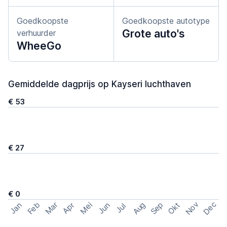
Goedkoopste
Goedkoopste autotype
Grote auto's
verhuurder
WheeGo
Gemiddelde dagprijs op Kayseri luchthaven
€ 53
€ 27
€ 0
Nov
Dec
Feb
Aug
Sep
Mar
Mei
Okt
Jan
Apr
Jun
Jul