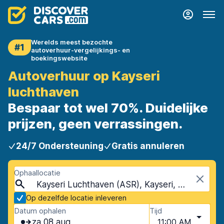
Werelds meest bezochte
#1
autoverhuur-vergelijkings- en
boekingswebsite
Autoverhuur op Kayseri
luchthaven
Bespaar tot wel 70%. Duidelijke
prijzen, geen verrassingen.
24/7 Ondersteuning
Gratis annuleren
Ophaallocatie
Kayseri Luchthaven (ASR), Kayseri, Turkije
Op dezelfde locatie inleveren
Datum ophalen
Tijd
za 08 aug
11:00 AM