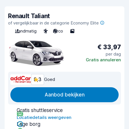
Renault Taliant
of vergelijkbaar in de categorie Economy Elite
Handmatig
5
Airco
5
€ 33,97
per dag
Gratis annuleren
8,3
Goed
Aanbod bekijken
Gratis shuttleservice
Locatiedetails weergeven
Lage borg