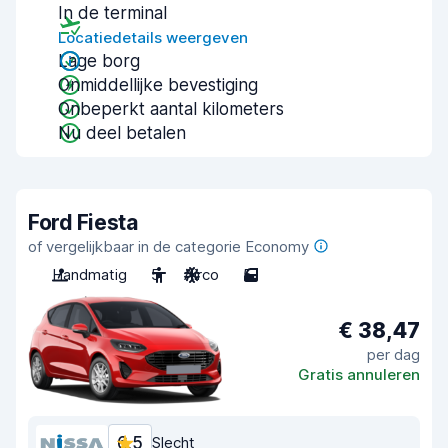
In de terminal
Locatiedetails weergeven
Lage borg
Onmiddellijke bevestiging
Onbeperkt aantal kilometers
Nu deel betalen
Ford Fiesta
of vergelijkbaar in de categorie Economy
Handmatig
5
Airco
5
€ 38,47
per dag
Gratis annuleren
6,5
Slecht