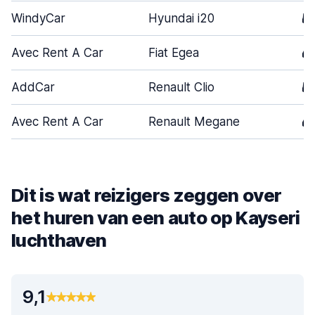
WindyCar
Hyundai i20
5
Avec Rent A Car
Fiat Egea
4
AddCar
Renault Clio
5
Avec Rent A Car
Renault Megane
4
Dit is wat reizigers zeggen over
het huren van een auto op Kayseri
luchthaven
9,1