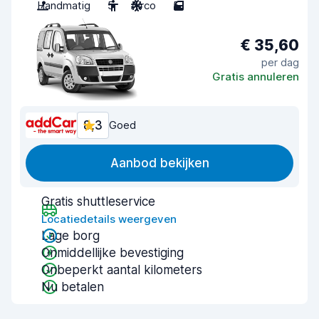
Handmatig
5
Airco
5
€ 35,60
per dag
Gratis annuleren
8,3
Goed
Aanbod bekijken
Gratis shuttleservice
Locatiedetails weergeven
Lage borg
Onmiddellijke bevestiging
Onbeperkt aantal kilometers
Nu betalen