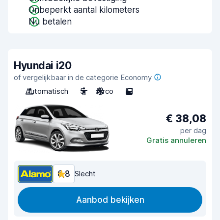
Onbeperkt aantal kilometers
Nu betalen
Hyundai i20
of vergelijkbaar in de categorie Economy
Automatisch
5
Airco
5
€ 38,08
per dag
Gratis annuleren
6,8
Slecht
Aanbod bekijken