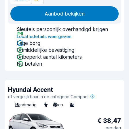
Aanbod bekijken
Sleutels persoonlijk overhandigd krijgen
Locatiedetails weergeven
Lage borg
Onmiddellijke bevestiging
Onbeperkt aantal kilometers
Nu betalen
Hyundai Accent
of vergelijkbaar in de categorie Compact
Handmatig
5
Airco
5
€ 38,47
per dag