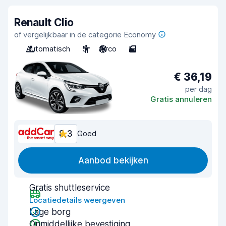
Renault Clio
of vergelijkbaar in de categorie Economy
Automatisch
5
Airco
5
€ 36,19
per dag
Gratis annuleren
8,3
Goed
Aanbod bekijken
Gratis shuttleservice
Locatiedetails weergeven
Lage borg
Onmiddellijke bevestiging