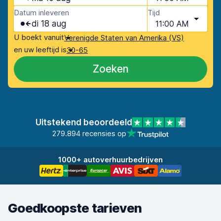
Datum inleveren
Tijd
di 18 aug
11:00 AM
U boekt vanuit
Verenigde Staten van Amerika (VS)
en uw leeftijd is
30-65
Zoeken
Uitstekend beoordeeld
279.894 recensies op
1000+ autoverhuurbedrijven
Goedkoopste tarieven