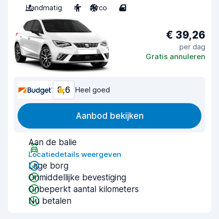
Handmatig
4
Airco
4
€ 39,26
per dag
Gratis annuleren
8,6
Heel goed
Aanbod bekijken
Aan de balie
Locatiedetails weergeven
Lage borg
Onmiddellijke bevestiging
Onbeperkt aantal kilometers
Nu betalen