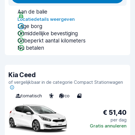
Aan de balie
Locatiedetails weergeven
Lage borg
Onmiddellijke bevestiging
Onbeperkt aantal kilometers
Nu betalen
Kia Ceed
of vergelijkbaar in de categorie Compact Stationwagen
Automatisch
5
Airco
4
€ 51,40
per dag
Gratis annuleren