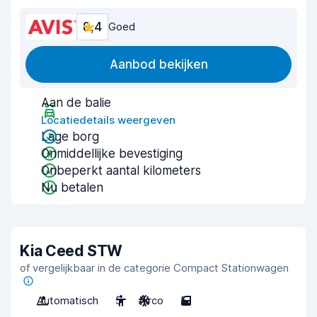
8,4
Goed
Aanbod bekijken
Aan de balie
Locatiedetails weergeven
Lage borg
Onmiddellijke bevestiging
Onbeperkt aantal kilometers
Nu betalen
Kia Ceed STW
of vergelijkbaar in de categorie Compact Stationwagen
Automatisch
5
Airco
5