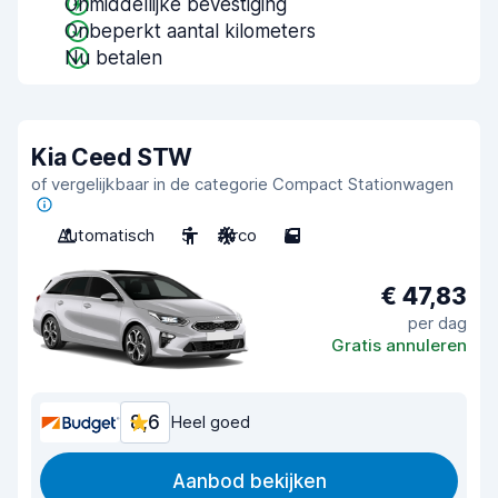
Onmiddellijke bevestiging
Onbeperkt aantal kilometers
Nu betalen
Kia Ceed STW
of vergelijkbaar in de categorie Compact Stationwagen
Automatisch
5
Airco
5
€ 47,83
per dag
Gratis annuleren
8,6
Heel goed
Aanbod bekijken