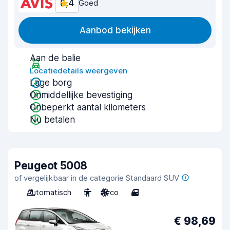
8,4
Goed
Aanbod bekijken
Aan de balie
Locatiedetails weergeven
Lage borg
Onmiddellijke bevestiging
Onbeperkt aantal kilometers
Nu betalen
Peugeot 5008
of vergelijkbaar in de categorie Standaard SUV
Automatisch
5
Airco
4
€ 98,69