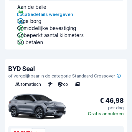
Aan de balie
Locatiedetails weergeven
Lage borg
Onmiddellijke bevestiging
Onbeperkt aantal kilometers
Nu betalen
BYD Seal
of vergelijkbaar in de categorie Standaard Crossover
Automatisch
5
Airco
5
€ 46,98
per dag
Gratis annuleren