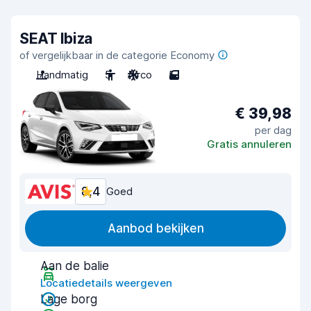
SEAT Ibiza
of vergelijkbaar in de categorie Economy
Handmatig
5
Airco
5
€ 39,98
per dag
Gratis annuleren
8,4
Goed
Aanbod bekijken
Aan de balie
Locatiedetails weergeven
Lage borg