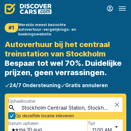
Werelds meest bezochte
#1
autoverhuur-vergelijkings- en
boekingswebsite
Autoverhuur bij het centraal
treinstation van Stockholm
Bespaar tot wel 70%. Duidelijke
prijzen, geen verrassingen.
24/7 Ondersteuning
Gratis annuleren
Ophaallocatie
Stockholm Centraal Station, Stockholm, Zweden
Op dezelfde locatie inleveren
Datum ophalen
Tijd
ma 10 aug
11:00 AM