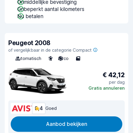
Onmiddellijke bevestiging
Onbeperkt aantal kilometers
Nu betalen
Peugeot 2008
of vergelijkbaar in de categorie Compact
Automatisch
5
Airco
5
€ 42,12
per dag
Gratis annuleren
8,4
Goed
Aanbod bekijken