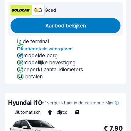
8,3
Goed
Aanbod bekijken
In de terminal
Locatiedetails weergeven
Gemiddelde borg
Onmiddellijke bevestiging
Onbeperkt aantal kilometers
Nu betalen
Hyundai i10
of vergelijkbaar in de categorie Mini
Automatisch
4
Airco
3
€ 7,90