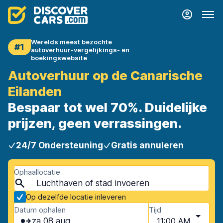
Werelds meest bezochte
#1
autoverhuur-vergelijkings- en
boekingswebsite
Autoverhuur op de Canarische
Eilanden
Bespaar tot wel 70%. Duidelijke
prijzen, geen verrassingen.
24/7 Ondersteuning
Gratis annuleren
Ophaallocatie
Op dezelfde locatie inleveren
Datum ophalen
Tijd
za 08 aug
11:00 AM