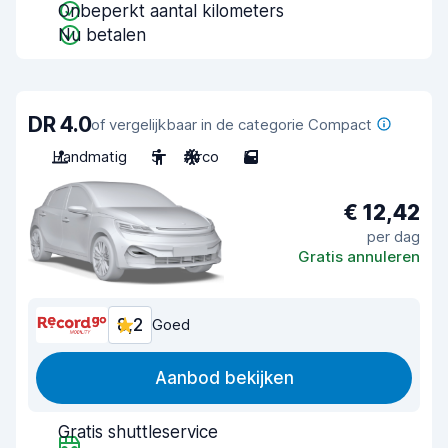
Onbeperkt aantal kilometers
Nu betalen
DR 4.0
of vergelijkbaar in de categorie Compact
Handmatig
5
Airco
5
€ 12,42
per dag
Gratis annuleren
8,2
Goed
Aanbod bekijken
Gratis shuttleservice