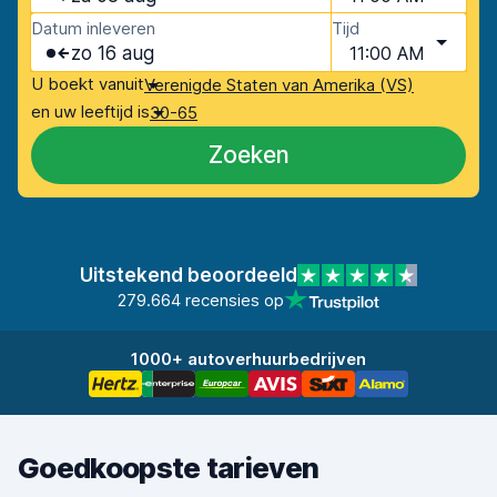
Datum inleveren
Tijd
zo 16 aug
11:00 AM
U boekt vanuit
Verenigde Staten van Amerika (VS)
en uw leeftijd is
30-65
Zoeken
Uitstekend beoordeeld
279.664 recensies op
1000+ autoverhuurbedrijven
Goedkoopste tarieven