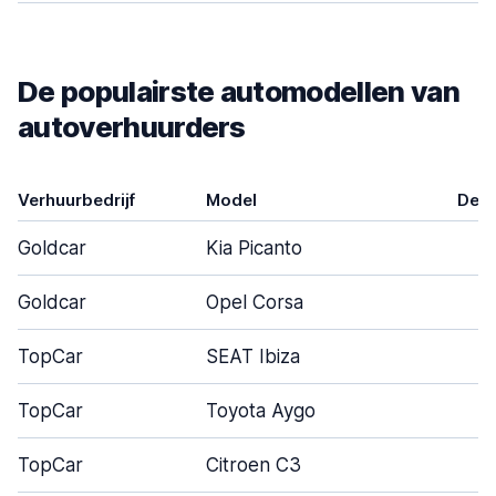
De populairste automodellen van
autoverhuurders
Verhuurbedrijf
Model
Deu
Goldcar
Kia Picanto
3
Goldcar
Opel Corsa
5
TopCar
SEAT Ibiza
4
TopCar
Toyota Aygo
2
TopCar
Citroen C3
5