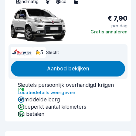
Handmatig
5
Airco
5
€ 7,90
per dag
Gratis annuleren
6,5
Slecht
Aanbod bekijken
Sleutels persoonlijk overhandigd krijgen
Locatiedetails weergeven
Gemiddelde borg
Onbeperkt aantal kilometers
Nu betalen