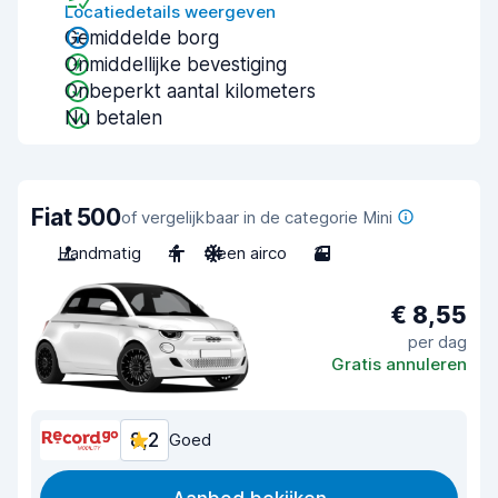
Locatiedetails weergeven
Gemiddelde borg
Onmiddellijke bevestiging
Onbeperkt aantal kilometers
Nu betalen
Fiat 500
of vergelijkbaar in de categorie Mini
Handmatig
4
Geen airco
3
€ 8,55
per dag
Gratis annuleren
8,2
Goed