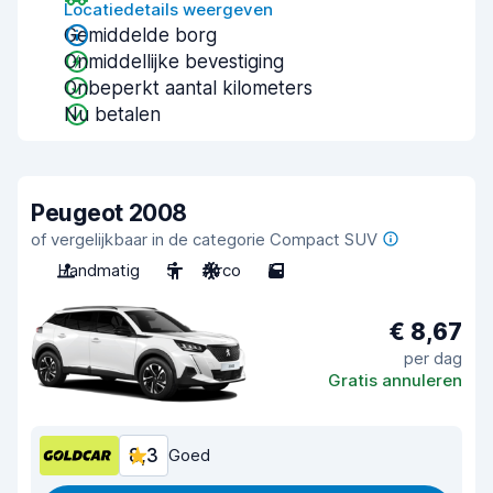
Locatiedetails weergeven
Gemiddelde borg
Onmiddellijke bevestiging
Onbeperkt aantal kilometers
Nu betalen
Peugeot 2008
of vergelijkbaar in de categorie Compact SUV
Handmatig
5
Airco
5
€ 8,67
per dag
Gratis annuleren
8,3
Goed