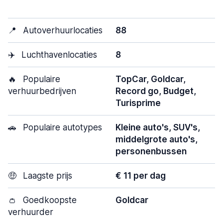
📍
Autoverhuurlocaties
88
✈️
Luchthavenlocaties
8
🔥
Populaire
TopCar, Goldcar,
verhuurbedrijven
Record go, Budget,
Turisprime
🚗
Populaire autotypes
Kleine auto's, SUV's,
middelgrote auto's,
personenbussen
🤑
Laagste prijs
€ 11 per dag
👛
Goedkoopste
Goldcar
verhuurder