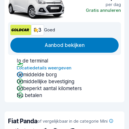
per dag
Gratis annuleren
8,3
Goed
Aanbod bekijken
In de terminal
Locatiedetails weergeven
Gemiddelde borg
Onmiddellijke bevestiging
Onbeperkt aantal kilometers
Nu betalen
Fiat Panda
of vergelijkbaar in de categorie Mini