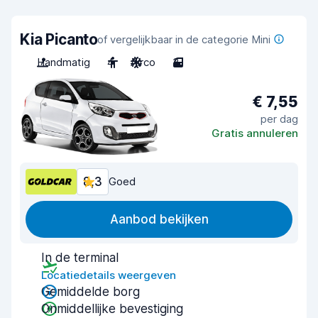
Kia Picanto
of vergelijkbaar in de categorie Mini
Handmatig
4
Airco
3
€ 7,55
per dag
Gratis annuleren
8,3
Goed
Aanbod bekijken
In de terminal
Locatiedetails weergeven
Gemiddelde borg
Onmiddellijke bevestiging