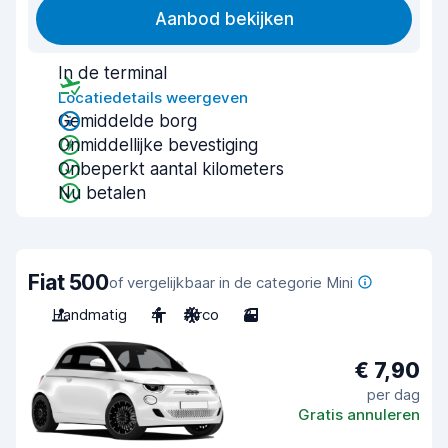
Aanbod bekijken
In de terminal
Locatiedetails weergeven
Gemiddelde borg
Onmiddellijke bevestiging
Onbeperkt aantal kilometers
Nu betalen
Fiat 500
of vergelijkbaar in de categorie Mini
Handmatig
4
Airco
3
€ 7,90
per dag
Gratis annuleren