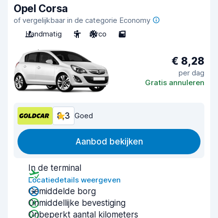
Opel Corsa
of vergelijkbaar in de categorie Economy
Handmatig
5
Airco
5
€ 8,28
per dag
Gratis annuleren
8,3
Goed
Aanbod bekijken
In de terminal
Locatiedetails weergeven
Gemiddelde borg
Onmiddellijke bevestiging
Onbeperkt aantal kilometers