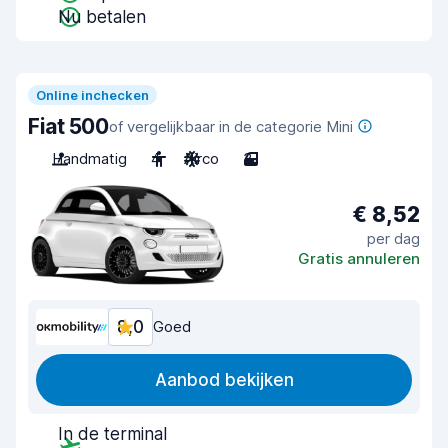
Nu betalen
Online inchecken
Fiat 500
of vergelijkbaar in de categorie Mini
Handmatig
4
Airco
3
€ 8,52
per dag
Gratis annuleren
8,0
Goed
Aanbod bekijken
In de terminal