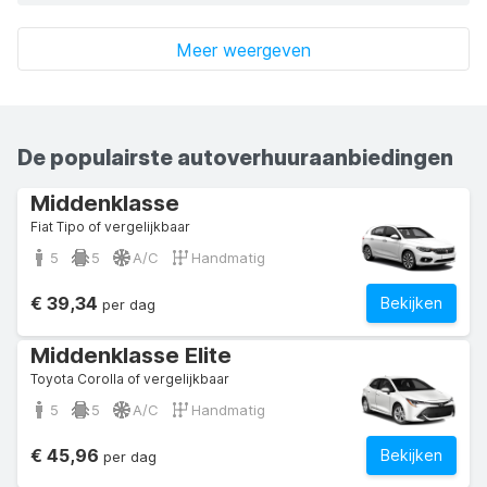
Meer weergeven
De populairste autoverhuuraanbiedingen
Middenklasse
Fiat Tipo of vergelijkbaar
5
5
A/C
Handmatig
€ 39,34
Bekijken
per dag
Middenklasse Elite
Toyota Corolla of vergelijkbaar
5
5
A/C
Handmatig
€ 45,96
Bekijken
per dag