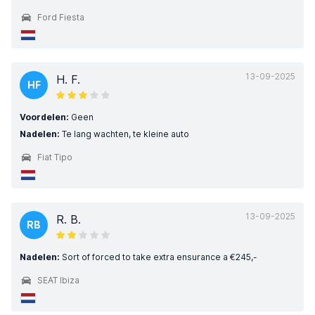
Ford Fiesta
13-09-2025
H. F.
HF
Voordelen:
Geen
Nadelen:
Te lang wachten, te kleine auto
Fiat Tipo
13-09-2025
R. B.
RB
Nadelen:
Sort of forced to take extra ensurance a €245,-
SEAT Ibiza