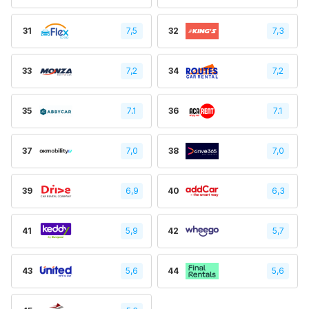
31
7,5
32
7,3
33
7,2
34
7,2
35
7.1
36
7.1
37
7,0
38
7,0
39
6,9
40
6,3
41
5,9
42
5,7
43
5,6
44
5,6