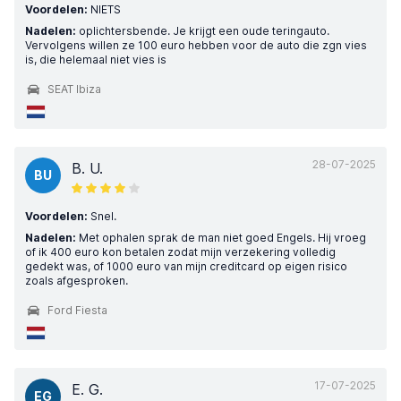
Voordelen:
NIETS
Nadelen:
oplichtersbende. Je krijgt een oude teringauto.
Vervolgens willen ze 100 euro hebben voor de auto die zgn vies
is, die helemaal niet vies is
SEAT Ibiza
28-07-2025
B. U.
BU
Voordelen:
Snel.
Nadelen:
Met ophalen sprak de man niet goed Engels. Hij vroeg
of ik 400 euro kon betalen zodat mijn verzekering volledig
gedekt was, of 1000 euro van mijn creditcard op eigen risico
zoals afgesproken.
Ford Fiesta
17-07-2025
E. G.
EG