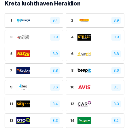
Kreta luchthaven Heraklion
1
9,4
2
8,9
3
8,9
4
8,9
5
8,9
6
8,8
7
8,8
8
8,6
9
8,6
10
8,5
11
8,4
12
8,3
13
8,3
14
8,2