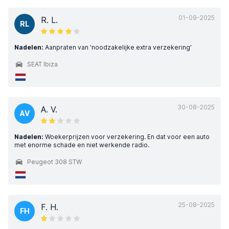
01-09-2025
R. L.
RL
Nadelen:
Aanpraten van 'noodzakelijke extra verzekering'
SEAT Ibiza
30-08-2025
A. V.
AV
Nadelen:
Woekerprijzen voor verzekering. En dat voor een auto
met enorme schade en niet werkende radio.
Peugeot 308 STW
25-08-2025
F. H.
FH