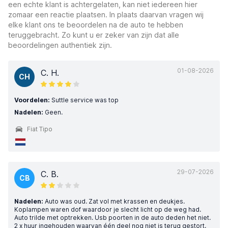
een echte klant is achtergelaten, kan niet iedereen hier
zomaar een reactie plaatsen. In plaats daarvan vragen wij
elke klant ons te beoordelen na de auto te hebben
teruggebracht. Zo kunt u er zeker van zijn dat alle
beoordelingen authentiek zijn.
01-08-2026
C. H.
CH
Voordelen:
Suttle service was top
Nadelen:
Geen.
Fiat Tipo
29-07-2026
C. B.
CB
Nadelen:
Auto was oud. Zat vol met krassen en deukjes.
Koplampen waren dof waardoor je slecht licht op de weg had.
Auto trilde met optrekken. Usb poorten in de auto deden het niet.
2 x huur ingehouden waarvan één deel nog niet is terug gestort.