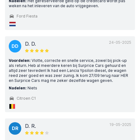
Nadelen:
Het gereserveerde geld op de creditcard wordt pas
weken na het inleveren van de auto vrijgegeven.
Ford Fiesta
24-05-2025
D. D.
DD
Voordelen:
Vlotte, correcte en snelle service, zowel bij pick-up
als return. Heb al meerdere keren bij Surprice Cars gehuurd en
altijd zeer tevreden! Ik had een Lancia Ypsilon diesel, de wagen
reed zeer goed en was zeer zuinig. Ik kom 27/09 terug naar HER
en Surprice Cars mag me zeker dezelfde wagen geven.
Nadelen:
Niets
Citroen C1
19-05-2025
D. R.
DR