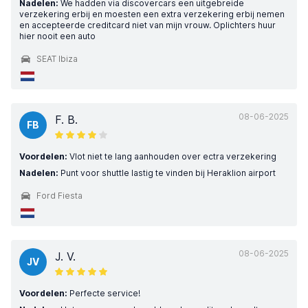
Nadelen:
We hadden via discovercars een uitgebreide
verzekering erbij en moesten een extra verzekering erbij nemen
en accepteerde creditcard niet van mijn vrouw. Oplichters huur
hier nooit een auto
SEAT Ibiza
08-06-2025
F. B.
FB
Voordelen:
Vlot niet te lang aanhouden over ectra verzekering
Nadelen:
Punt voor shuttle lastig te vinden bij Heraklion airport
Ford Fiesta
08-06-2025
J. V.
JV
Voordelen:
Perfecte service!