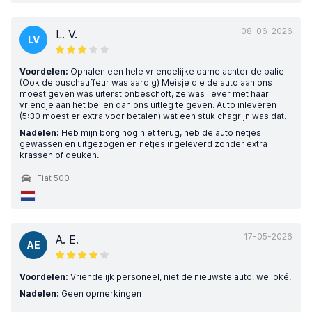
08-06-2026
L. V.
LV
Voordelen:
Ophalen een hele vriendelijke dame achter de balie
(Ook de buschauffeur was aardig) Meisje die de auto aan ons
moest geven was uiterst onbeschoft, ze was liever met haar
vriendje aan het bellen dan ons uitleg te geven. Auto inleveren
(5:30 moest er extra voor betalen) wat een stuk chagrijn was dat.
Nadelen:
Heb mijn borg nog niet terug, heb de auto netjes
gewassen en uitgezogen en netjes ingeleverd zonder extra
krassen of deuken.
Fiat 500
17-05-2026
A. E.
AE
Voordelen:
Vriendelijk personeel, niet de nieuwste auto, wel oké.
Nadelen:
Geen opmerkingen