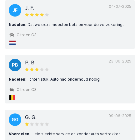
04-07-2025
J. F.
JF
Nadelen:
Dat we extra moesten betalen voor de verzekering.
Citroen C3
23-06-2025
P. B.
PB
Nadelen:
lichten stuk. Auto had onderhoud nodig
Citroen C3
09-06-2025
G. G.
GG
Voordelen:
Hele slechte service en zonder auto vertrokken