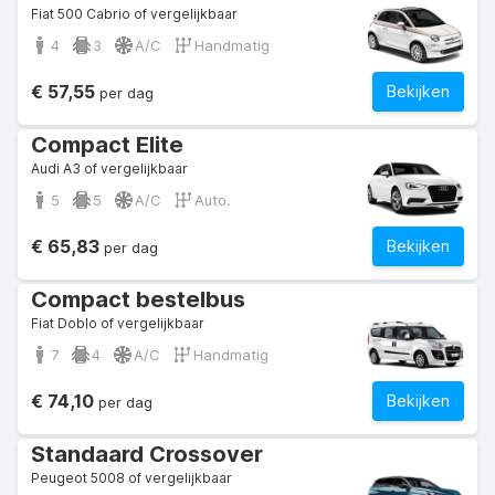
Fiat 500 Cabrio of vergelijkbaar
4
3
A/C
Handmatig
€ 57,55
Bekijken
per dag
Compact Elite
Audi A3 of vergelijkbaar
5
5
A/C
Auto.
€ 65,83
Bekijken
per dag
Compact bestelbus
Fiat Doblo of vergelijkbaar
7
4
A/C
Handmatig
€ 74,10
Bekijken
per dag
Standaard Crossover
Peugeot 5008 of vergelijkbaar