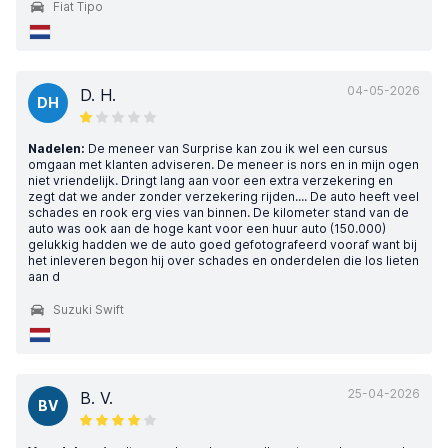
Fiat Tipo
04-05-2026
D. H.
DH
Nadelen:
De meneer van Surprise kan zou ik wel een cursus
omgaan met klanten adviseren. De meneer is nors en in mijn ogen
niet vriendelijk. Dringt lang aan voor een extra verzekering en
zegt dat we ander zonder verzekering rijden.... De auto heeft veel
schades en rook erg vies van binnen. De kilometer stand van de
auto was ook aan de hoge kant voor een huur auto (150.000)
gelukkig hadden we de auto goed gefotografeerd vooraf want bij
het inleveren begon hij over schades en onderdelen die los lieten
aan d
Suzuki Swift
25-04-2026
B. V.
BV