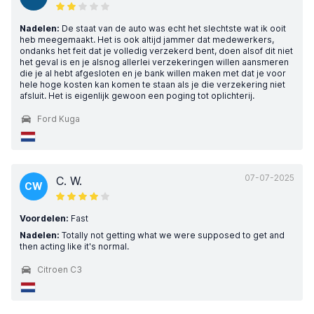
Nadelen:
De staat van de auto was echt het slechtste wat ik ooit
heb meegemaakt. Het is ook altijd jammer dat medewerkers,
ondanks het feit dat je volledig verzekerd bent, doen alsof dit niet
het geval is en je alsnog allerlei verzekeringen willen aansmeren
die je al hebt afgesloten en je bank willen maken met dat je voor
hele hoge kosten kan komen te staan als je die verzekering niet
afsluit. Het is eigenlijk gewoon een poging tot oplichterij.
Ford Kuga
07-07-2025
C. W.
CW
Voordelen:
Fast
Nadelen:
Totally not getting what we were supposed to get and
then acting like it's normal.
Citroen C3