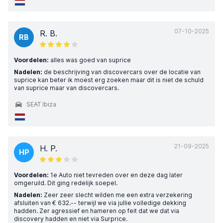
07-10-2025
R. B.
RB
Voordelen:
alles was goed van suprice
Nadelen:
de beschrijving van discovercars over de locatie van
suprice kan beter ik moest erg zoeken maar dit is niet de schuld
van suprice maar van discovercars.
SEAT Ibiza
21-09-2025
H. P.
HP
Voordelen:
1e Auto niet tevreden over en deze dag later
omgeruild. Dit ging redelijk soepel.
Nadelen:
Zeer zeer slecht wilden me een extra verzekering
afsluiten van € 632.-- terwijl we via jullie volledige dekking
hadden. Zer agressief en hameren op feit dat we dat via
discovery hadden en niet via Surprice.