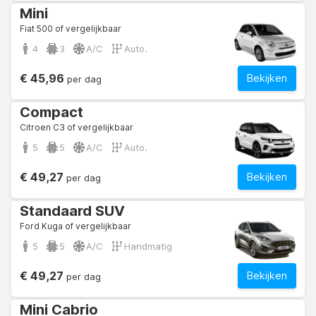
Mini
Fiat 500 of vergelijkbaar
4
3
A/C
Auto.
€ 45,96
Bekijken
per dag
Compact
Citroen C3 of vergelijkbaar
5
5
A/C
Auto.
€ 49,27
Bekijken
per dag
Standaard SUV
Ford Kuga of vergelijkbaar
5
5
A/C
Handmatig
€ 49,27
Bekijken
per dag
Mini Cabrio