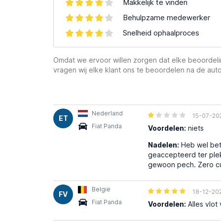
Makkelijk te vinden
Behulpzame medewerker
Snelheid ophaalproces
Omdat we ervoor willen zorgen dat elke beoordelin
vragen wij elke klant ons te beoordelen na de auto
Nederland
15-07-20
ET
Fiat Panda
Voordelen:
niets
Nadelen:
Heb wel bet
geaccepteerd ter plek
gewoon pech. Zero cus
België
18-12-20
FV
Fiat Panda
Voordelen:
Alles vlot