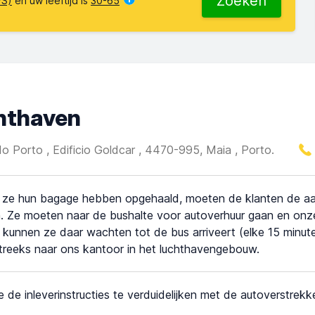
Zoeken
VS)
en uw leeftijd is
30-65
chthaven
o Porto , Edificio Goldcar , 4470-995, Maia , Porto.
ze hun bagage hebben opgehaald, moeten de klanten de aan
. Ze moeten naar de bushalte voor autoverhuur gaan en onz
s, kunnen ze daar wachten tot de bus arriveert (elke 15 minu
treeks naar ons kantoor in het luchthavengebouw.
e de inleverinstructies te verduidelijken met de autoverstrekke