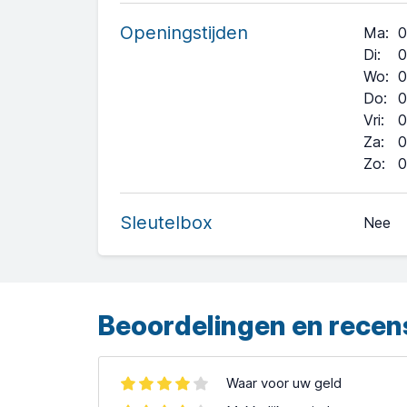
Openingstijden
Ma
:
0
Di
:
0
Wo
:
0
Do
:
0
Vri
:
0
Za
:
0
+
Zo
:
0
−
Sleutelbox
Nee
Leaflet
| ©
OpenStreetMap
contributors ©
CARTO
Beoordelingen en recen
Waar voor uw geld