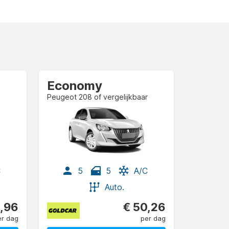
Economy
Peugeot 208 of vergelijkbaar
C
5
5
A/C
Auto.
,96
€ 50,26
er dag
per dag