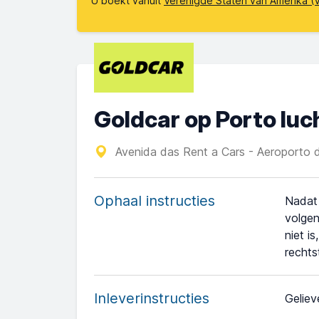
U boekt vanuit
Verenigde Staten van Amerika (
Goldcar op Porto lu
Avenida das Rent a Cars - Aeroporto d
Ophaal instructies
Nadat 
volgen
niet i
rechts
Inleverinstructies
Geliev