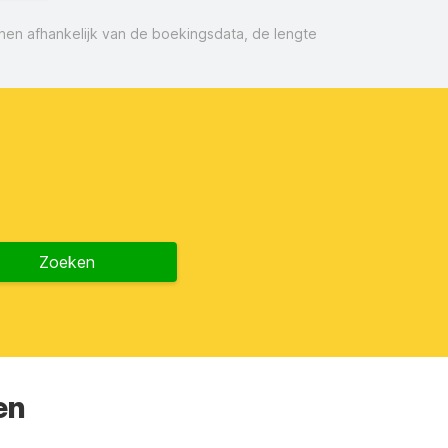
nnen afhankelijk van de boekingsdata, de lengte
Zoeken
en