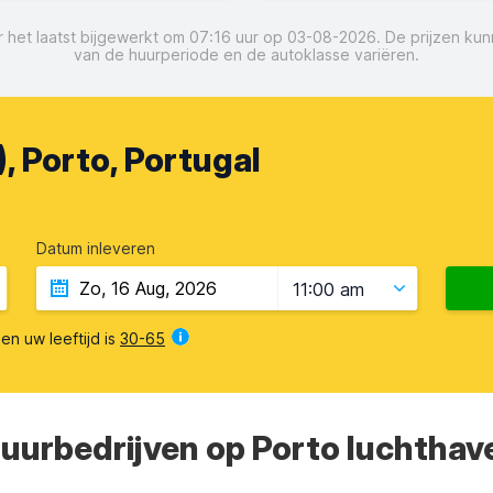
oor het laatst bijgewerkt om 07:16 uur op 03-08-2026. De prijzen ku
van de huurperiode en de autoklasse variëren.
, Porto, Portugal
Datum inleveren
11:00 am
en uw leeftijd is
30-65
huurbedrijven op Porto luchthav