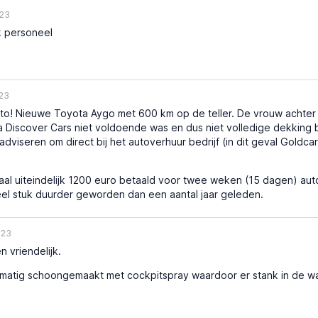
23
k personeel
23
! Nieuwe Toyota Aygo met 600 km op de teller. De vrouw achter d
a Discover Cars niet voldoende was en dus niet volledige dekking
adviseren om direct bij het autoverhuur bedrijf (in dit geval Goldc
taal uiteindelijk 1200 euro betaald voor twee weken (15 dagen) auto
eel stuk duurder geworden dan een aantal jaar geleden.
023
n vriendelijk.
matig schoongemaakt met cockpitspray waardoor er stank in de wa