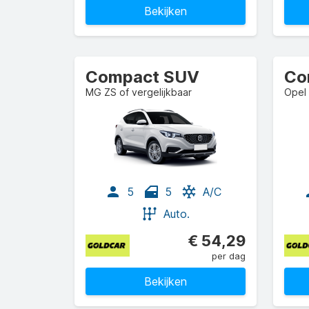
Bekijken
Compact SUV
Co
MG ZS of vergelijkbaar
Opel 
5
5
A/C
Auto.
€ 54,29
per dag
Bekijken