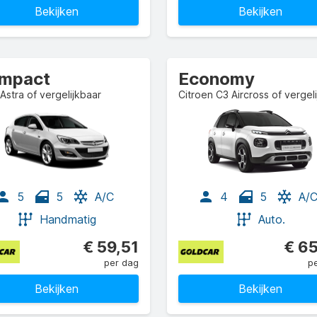
Bekijken
Bekijken
mpact
Economy
Astra of vergelijkbaar
5
5
A/C
4
5
A/
Handmatig
Auto.
€ 59,51
€ 6
per dag
p
Bekijken
Bekijken