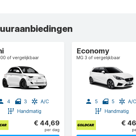
huuraanbiedingen
ni
Economy
500 of vergelijkbaar
MG 3 of vergelijkbaar
4
3
A/C
5
5
A/
Handmatig
Handmatig
€ 44,69
€ 46
per dag
p