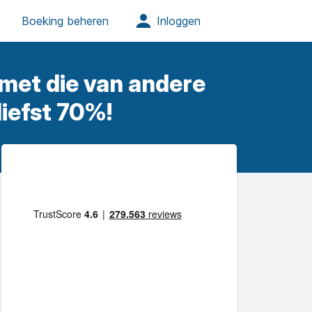
 met die van andere
liefst 70%!