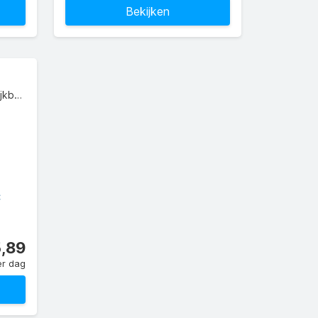
Bekijken
Citroen C3 Aircross of vergelijkbaar
C
5,89
er dag