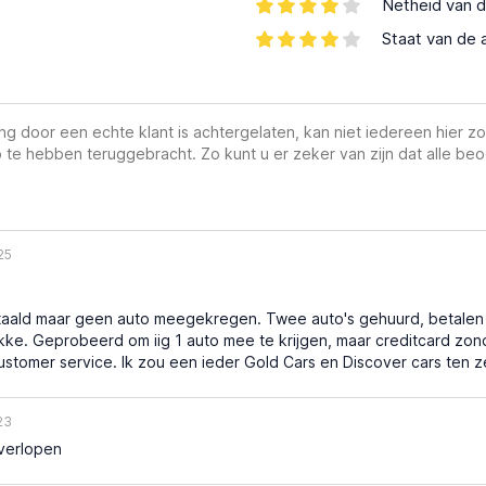
Netheid van d
Staat van de 
g door een echte klant is achtergelaten, kan niet iedereen hier zo
 te hebben teruggebracht. Zo kunt u er zeker van zijn dat alle beo
25
aald maar geen auto meegekregen. Twee auto's gehuurd, betalen
ke. Geprobeerd om iig 1 auto mee te krijgen, maar creditcard zon
tomer service. Ik zou een ieder Gold Cars en Discover cars ten z
23
 verlopen