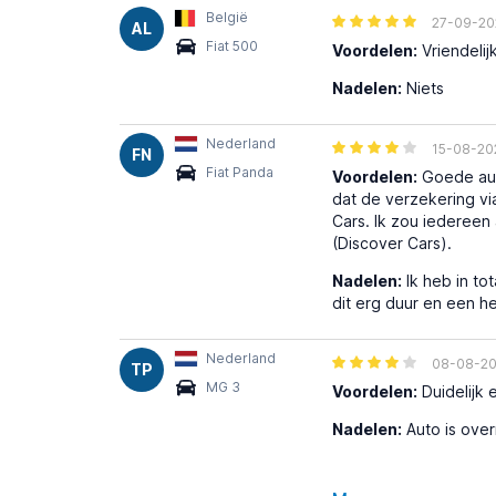
België
27-09-20
AL
Fiat 500
Voordelen:
Vriendelij
Nadelen:
Niets
Nederland
15-08-20
FN
Fiat Panda
Voordelen:
Goede auto
dat de verzekering vi
Cars. Ik zou iedereen 
(Discover Cars).
Nadelen:
Ik heb in to
dit erg duur en een h
Nederland
08-08-2
TP
MG 3
Voordelen:
Duidelijk e
Nadelen:
Auto is over