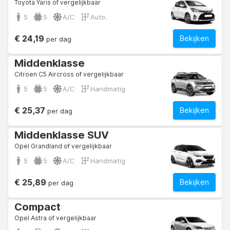
Toyota Yaris of vergelijkbaar
5
5
A/C
Auto.
€ 24,19
Bekijken
per dag
Middenklasse
Citroen C5 Aircross of vergelijkbaar
5
5
A/C
Handmatig
€ 25,37
Bekijken
per dag
Middenklasse SUV
Opel Grandland of vergelijkbaar
5
5
A/C
Handmatig
€ 25,89
Bekijken
per dag
Compact
Opel Astra of vergelijkbaar