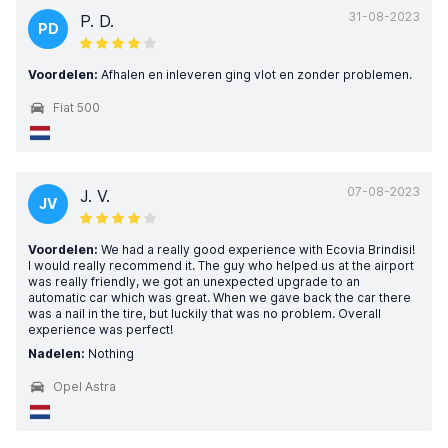
31-08-2023
P. D.
PD
Voordelen:
Afhalen en inleveren ging vlot en zonder problemen.
Fiat 500
07-08-2023
J. V.
JV
Voordelen:
We had a really good experience with Ecovia Brindisi!
I would really recommend it. The guy who helped us at the airport
was really friendly, we got an unexpected upgrade to an
automatic car which was great. When we gave back the car there
was a nail in the tire, but luckily that was no problem. Overall
experience was perfect!
Nadelen:
Nothing
Opel Astra