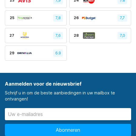
23
7,9
24
7.8
25
7,8
26
7,7
27
7,6
28
7,0
29
6.9
Aanmelden voor de nieuwsbrief
Schrijf u in om de beste aanbiedingen in uw mailbox te
ontvangen!
Abonneren