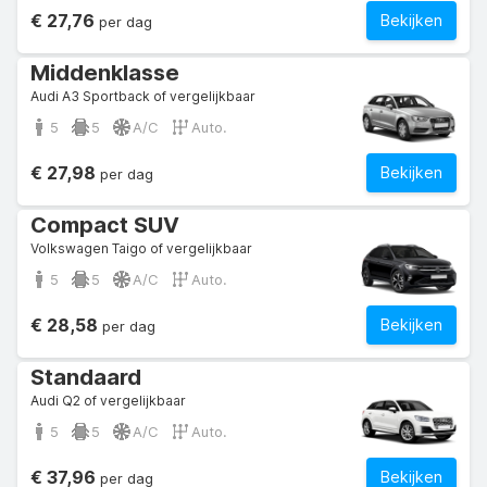
€ 27,76
Bekijken
per dag
Middenklasse
Audi A3 Sportback of vergelijkbaar
5
5
A/C
Auto.
€ 27,98
Bekijken
per dag
Compact SUV
Volkswagen Taigo of vergelijkbaar
5
5
A/C
Auto.
€ 28,58
Bekijken
per dag
Standaard
Audi Q2 of vergelijkbaar
5
5
A/C
Auto.
€ 37,96
Bekijken
per dag