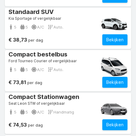
Standaard SUV
Kia Sportage of vergelijkbaar
5
5
A/C
Auto.
€ 38,73
Bekijken
per dag
Compact bestelbus
Ford Tourneo Courier of vergelijkbaar
5
5
A/C
Auto.
€ 73,81
Bekijken
per dag
Compact Stationwagen
Seat Leon STW of vergelijkbaar
5
5
A/C
Handmatig
€ 74,53
Bekijken
per dag