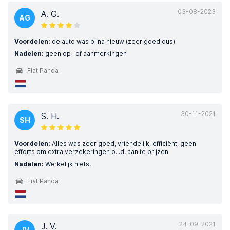
03-08-2023
A. G.
AG
Voordelen:
de auto was bijna nieuw (zeer goed dus)
Nadelen:
geen op- of aanmerkingen
Fiat Panda
30-11-2021
S. H.
SH
Voordelen:
Alles was zeer goed, vriendelijk, efficiënt, geen
efforts om extra verzekeringen o.i.d. aan te prijzen
Nadelen:
Werkelijk niets!
Fiat Panda
24-09-2021
J. V.