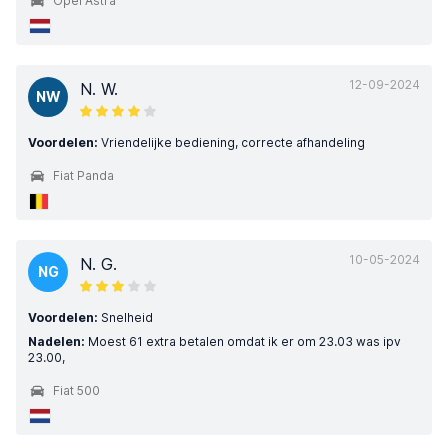
Opel Astra
12-09-2024
N. W.
NW
Voordelen:
Vriendelijke bediening, correcte afhandeling
Fiat Panda
10-05-2024
N. G.
NG
Voordelen:
Snelheid
Nadelen:
Moest 61 extra betalen omdat ik er om 23.03 was ipv
23.00,
Fiat 500