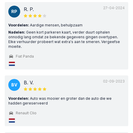
27-04-2024
R. P.
RP
Voordelen:
Aardige mensen, behulpzaam
Nadelen:
Geen kort parkeren kaart, verder duurt ophalen
onnodig lang omdat ze bekende gegevens gingen overtypen.
Elke verhuurder probeert wat extra's aan te smeren. Vergeefse
moeite.
Fiat Panda
02-09-2023
B. V.
BV
Voordelen:
Auto was mooier en groter dan de auto die we
hadden gereserveerd
Renault Clio