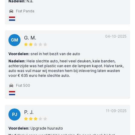
Nadelen:
N.a.
Fiat Panda
04-10-2025
G. M.
GM
Voordelen:
snel in het bezit van de auto
Nadelen:
Hele slechte auto, heel veel deuken, kale banden,
achterzijde was het plastic van een de lampen kapot. Halve tank,
auto was vuil maar wij moesten hem bij inlevering laten wasten
voor € 635 euro hele slechte auto.
Fiat 500
11-09-2025
P. J.
PJ
Voordelen:
Upgrade huurauto