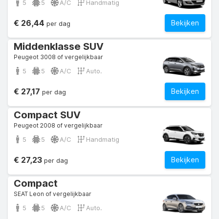
5
5
A/C
Handmatig
€ 26,44
Bekijken
per dag
Middenklasse SUV
Peugeot 3008 of vergelijkbaar
5
5
A/C
Auto.
€ 27,17
Bekijken
per dag
Compact SUV
Peugeot 2008 of vergelijkbaar
5
5
A/C
Handmatig
€ 27,23
Bekijken
per dag
Compact
SEAT Leon of vergelijkbaar
5
5
A/C
Auto.