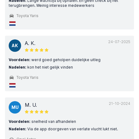
Nadelen:
Lange wachttijd bij ophalen. En geen check bij het
terugbrengen. Weinig interesse medewerkers
Toyota Yaris
24-07-2025
A. K.
AK
Voordelen:
werd goed geholpen duidelijke uitleg
Nadelen:
kon het niet gelijk vinden
Toyota Yaris
21-10-2024
M. U.
MU
Voordelen:
snelheid van afhandelen
Nadelen:
Via de app doorgeven van verlate vlucht lukt niet.