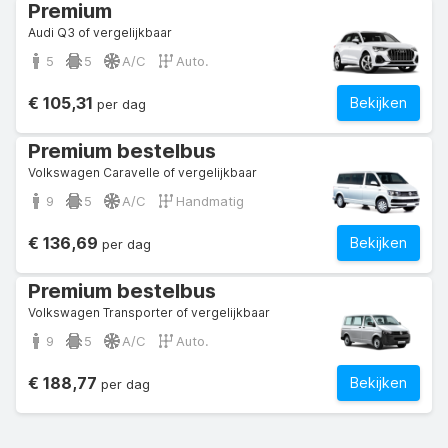
Premium
Audi Q3 of vergelijkbaar
5
5
A/C
Auto.
€ 105,31
Bekijken
per dag
Premium bestelbus
Volkswagen Caravelle of vergelijkbaar
9
5
A/C
Handmatig
€ 136,69
Bekijken
per dag
Premium bestelbus
Volkswagen Transporter of vergelijkbaar
9
5
A/C
Auto.
€ 188,77
Bekijken
per dag