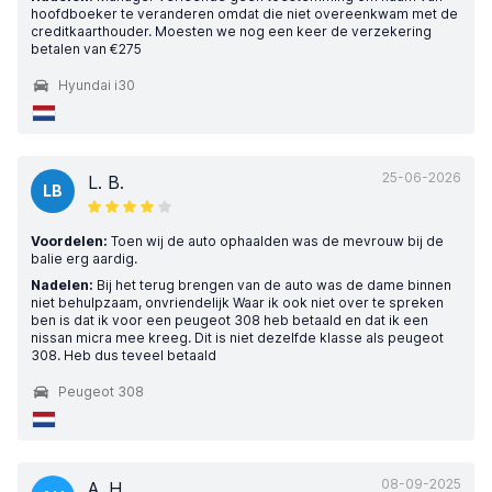
hoofdboeker te veranderen omdat die niet overeenkwam met de
creditkaarthouder. Moesten we nog een keer de verzekering
betalen van €275
Hyundai i30
25-06-2026
L. B.
LB
Voordelen:
Toen wij de auto ophaalden was de mevrouw bij de
balie erg aardig.
Nadelen:
Bij het terug brengen van de auto was de dame binnen
niet behulpzaam, onvriendelijk Waar ik ook niet over te spreken
ben is dat ik voor een peugeot 308 heb betaald en dat ik een
nissan micra mee kreeg. Dit is niet dezelfde klasse als peugeot
308. Heb dus teveel betaald
Peugeot 308
08-09-2025
A. H.