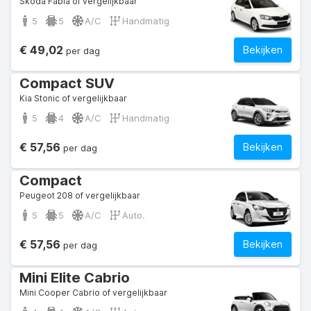
Skoda Fabia of vergelijkbaar
5
5
A/C
Handmatig
€ 49,02
Bekijken
per dag
Compact SUV
Kia Stonic of vergelijkbaar
5
4
A/C
Handmatig
€ 57,56
Bekijken
per dag
Compact
Peugeot 208 of vergelijkbaar
5
5
A/C
Auto.
€ 57,56
Bekijken
per dag
Mini Elite Cabrio
Mini Cooper Cabrio of vergelijkbaar