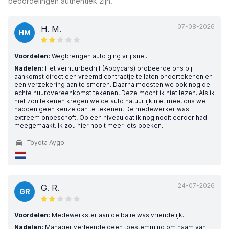
beoordelingen authentiek zijn.
07-08-2026
H. M.
HM
Voordelen:
Wegbrengen auto ging vrij snel.
Nadelen:
Het verhuurbedrijf (Abbycars) probeerde ons bij
aankomst direct een vreemd contractje te laten ondertekenen en
een verzekering aan te smeren. Daarna moesten we ook nog de
echte huurovereenkomst tekenen. Deze mocht ik niet lezen. Als ik
niet zou tekenen kregen we de auto natuurlijk niet mee, dus we
hadden geen keuze dan te tekenen. De medewerker was
extreem onbeschoft. Op een niveau dat ik nog nooit eerder had
meegemaakt. Ik zou hier nooit meer iets boeken.
Toyota Aygo
24-07-2026
G. R.
GR
Voordelen:
Medewerkster aan de balie was vriendelijk.
Nadelen:
Manager verleende geen toestemming om naam van