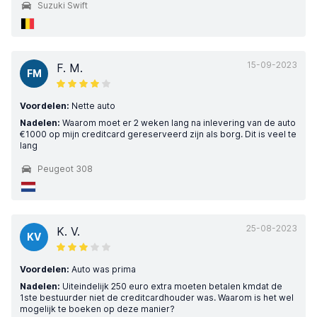
Suzuki Swift
15-09-2023
F. M.
FM
Voordelen:
Nette auto
Nadelen:
Waarom moet er 2 weken lang na inlevering van de auto
€1000 op mijn creditcard gereserveerd zijn als borg. Dit is veel te
lang
Peugeot 308
25-08-2023
K. V.
KV
Voordelen:
Auto was prima
Nadelen:
Uiteindelijk 250 euro extra moeten betalen kmdat de
1ste bestuurder niet de creditcardhouder was. Waarom is het wel
mogelijk te boeken op deze manier?