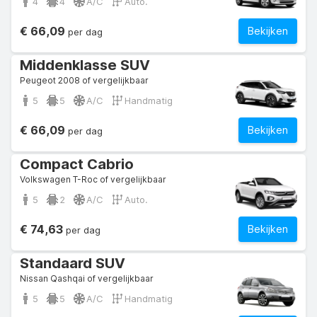
4
4
A/C
Auto.
€ 66,09
Bekijken
per dag
Middenklasse SUV
Peugeot 2008 of vergelijkbaar
5
5
A/C
Handmatig
€ 66,09
Bekijken
per dag
Compact Cabrio
Volkswagen T-Roc of vergelijkbaar
5
2
A/C
Auto.
€ 74,63
Bekijken
per dag
Standaard SUV
Nissan Qashqai of vergelijkbaar
5
5
A/C
Handmatig