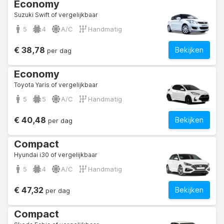
Economy
Suzuki Swift of vergelijkbaar
5
4
A/C
Handmatig
€ 38,78
Bekijken
per dag
Economy
Toyota Yaris of vergelijkbaar
5
5
A/C
Handmatig
€ 40,48
Bekijken
per dag
Compact
Hyundai i30 of vergelijkbaar
5
4
A/C
Handmatig
€ 47,32
Bekijken
per dag
Compact