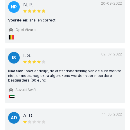
20-09-2022
N. P.
NP
Voordelen:
snel en correct
Opel Vivaro
02-07-2022
I. S.
IS
Nadelen:
onvriendelijk, de afstandsbediening van de auto werkte
niet, er moest nog extra afgerekend worden voor meerdere
bestuurders (60 euro)
Suzuki Swift
11-05-2022
A. D.
AD