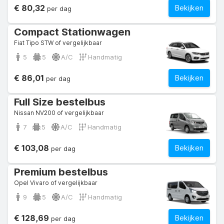
€ 80,32
Bekijken
per dag
Compact Stationwagen
Fiat Tipo STW of vergelijkbaar
5
5
A/C
Handmatig
€ 86,01
Bekijken
per dag
Full Size bestelbus
Nissan NV200 of vergelijkbaar
7
5
A/C
Handmatig
€ 103,08
Bekijken
per dag
Premium bestelbus
Opel Vivaro of vergelijkbaar
9
5
A/C
Handmatig
€ 128,69
Bekijken
per dag