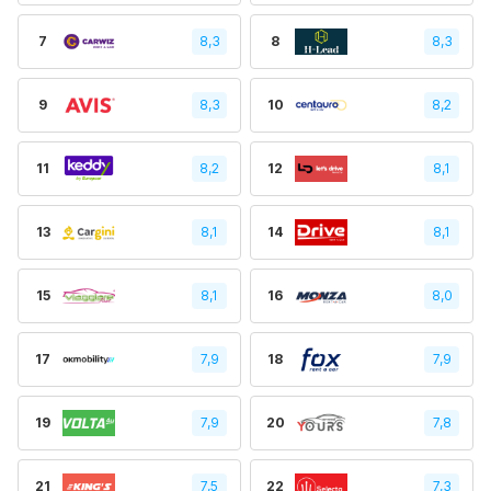
7
8,3
8
8,3
9
8,3
10
8,2
11
8,2
12
8,1
13
8,1
14
8,1
15
8,1
16
8,0
17
7,9
18
7,9
19
7,9
20
7,8
21
7,5
22
7,3