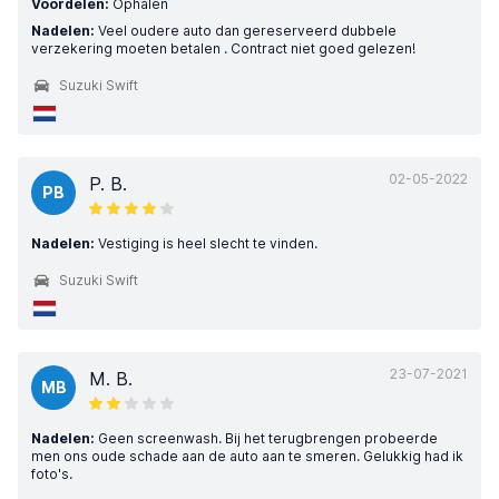
Voordelen:
Ophalen
Nadelen:
Veel oudere auto dan gereserveerd dubbele
verzekering moeten betalen . Contract niet goed gelezen!
Suzuki Swift
02-05-2022
P. B.
PB
Nadelen:
Vestiging is heel slecht te vinden.
Suzuki Swift
23-07-2021
M. B.
MB
Nadelen:
Geen screenwash. Bij het terugbrengen probeerde
men ons oude schade aan de auto aan te smeren. Gelukkig had ik
foto's.