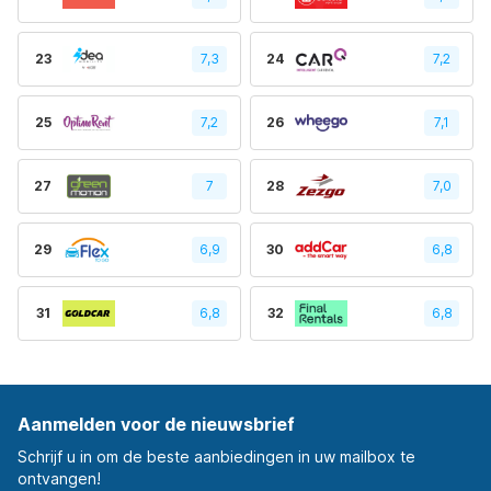
23
7,3
24
7,2
25
7,2
26
7,1
27
7
28
7,0
29
6,9
30
6,8
31
6,8
32
6,8
Aanmelden voor de nieuwsbrief
Schrijf u in om de beste aanbiedingen in uw mailbox te
ontvangen!