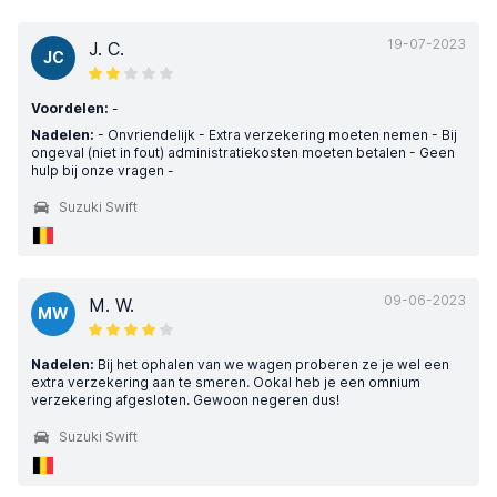
19-07-2023
J. C.
JC
Voordelen:
-
Nadelen:
- Onvriendelijk - Extra verzekering moeten nemen - Bij
ongeval (niet in fout) administratiekosten moeten betalen - Geen
hulp bij onze vragen -
Suzuki Swift
09-06-2023
M. W.
MW
Nadelen:
Bij het ophalen van we wagen proberen ze je wel een
extra verzekering aan te smeren. Ookal heb je een omnium
verzekering afgesloten. Gewoon negeren dus!
Suzuki Swift