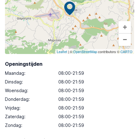
+
−
Leaflet
| ©
OpenStreetMap
contributors ©
CARTO
Openingstijden
Maandag
:
08:00-21:59
Dinsdag
:
08:00-21:59
Woensdag
:
08:00-21:59
Donderdag
:
08:00-21:59
Vrijdag
:
08:00-21:59
Zaterdag
:
08:00-21:59
Zondag
:
08:00-21:59