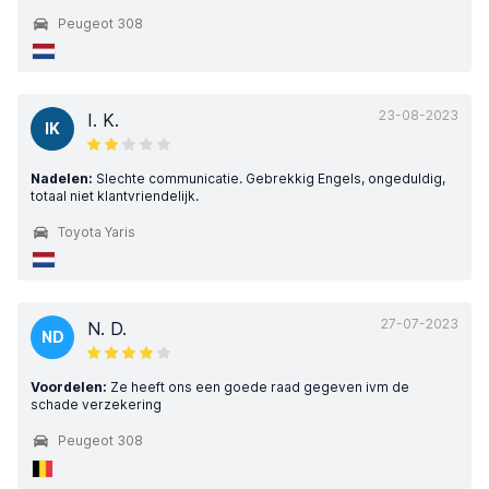
Peugeot 308
23-08-2023
I. K.
IK
Nadelen:
Slechte communicatie. Gebrekkig Engels, ongeduldig,
totaal niet klantvriendelijk.
Toyota Yaris
27-07-2023
N. D.
ND
Voordelen:
Ze heeft ons een goede raad gegeven ivm de
schade verzekering
Peugeot 308