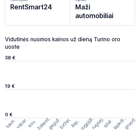
RentSmart24
Maži
automobiliai
Vidutinės nuomos kainos už dieną Turino oro
uoste
38 €
19 €
0 €
rugpjūt.
baland.
geguž.
rugsėj.
lapkrit.
gruod.
biržel.
vasar.
saus.
spal.
kov.
liep.