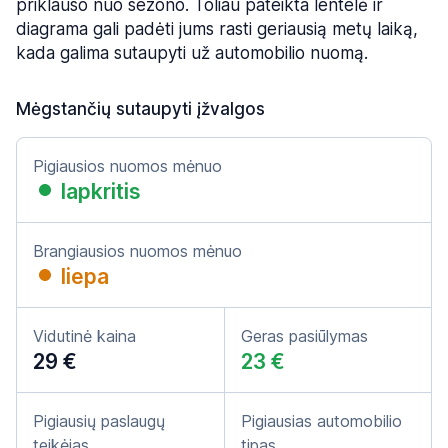
priklauso nuo sezono. Toliau pateikta lentelė ir
diagrama gali padėti jums rasti geriausią metų laiką,
kada galima sutaupyti už automobilio nuomą.
Mėgstančių sutaupyti įžvalgos
Pigiausios nuomos mėnuo
lapkritis
Brangiausios nuomos mėnuo
liepa
Vidutinė kaina
Geras pasiūlymas
29 €
23 €
Pigiausių paslaugų
Pigiausias automobilio
teikėjas
tipas