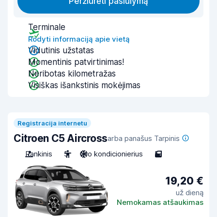
Peržiūrėti pasiūlymą
Terminale
Rodyti informaciją apie vietą
Vidutinis užstatas
Momentinis patvirtinimas!
Neribotas kilometražas
Visiškas išankstinis mokėjimas
Registracija internetu
Citroen C5 Aircross
arba panašus Tarpinis
Rankinis
5
Oro kondicionierius
5
19,20 €
už dieną
Nemokamas atšaukimas