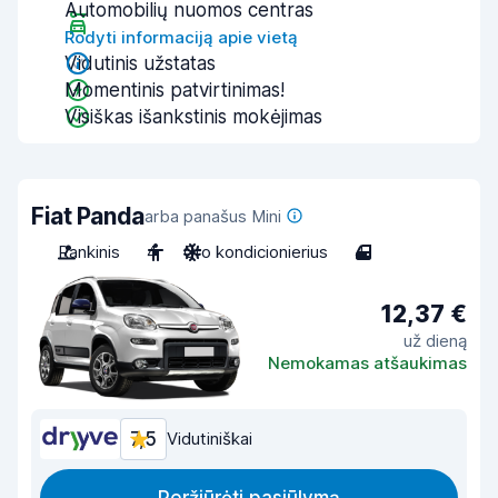
Automobilių nuomos centras
Rodyti informaciją apie vietą
Vidutinis užstatas
Momentinis patvirtinimas!
Visiškas išankstinis mokėjimas
Fiat Panda
arba panašus Mini
Rankinis
4
Oro kondicionierius
4
12,37 €
už dieną
Nemokamas atšaukimas
7,5
Vidutiniškai