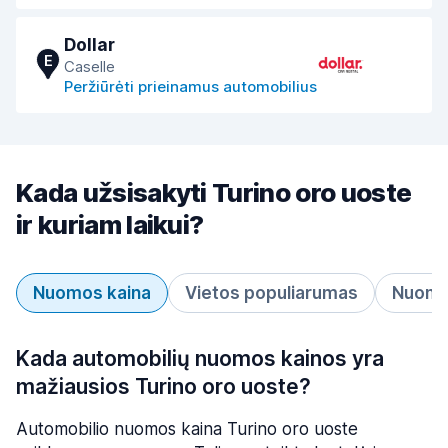
Dollar
E
Caselle
Peržiūrėti prieinamus automobilius
Kada užsisakyti Turino oro uoste
ir kuriam laikui?
Nuomos kaina
Vietos populiarumas
Nuomos
Kada automobilių nuomos kainos yra
mažiausios Turino oro uoste?
Automobilio nuomos kaina Turino oro uoste