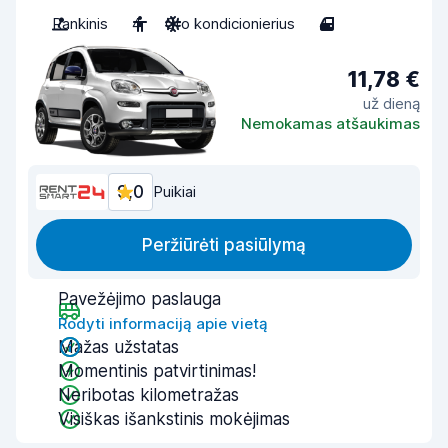
Rankinis
4
Oro kondicionierius
4
11,78 €
už dieną
Nemokamas atšaukimas
9,0
Puikiai
Peržiūrėti pasiūlymą
Pavežėjimo paslauga
Rodyti informaciją apie vietą
Mažas užstatas
Momentinis patvirtinimas!
Neribotas kilometražas
Visiškas išankstinis mokėjimas