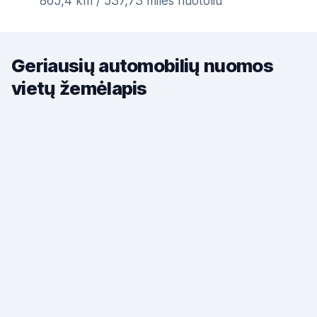
865,4 km / 537,73 miles nuotoliu
Geriausių automobilių nuomos
vietų žemėlapis