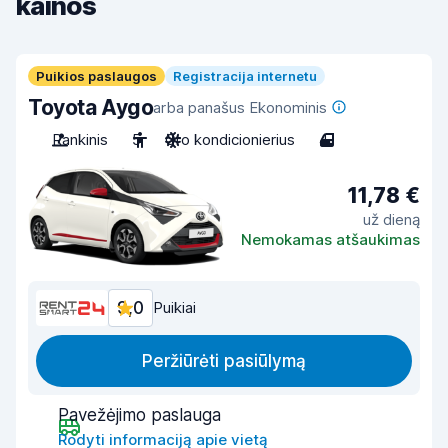
kainos
Puikios paslaugos
Registracija internetu
Toyota Aygo
arba panašus Ekonominis
Rankinis
5
Oro kondicionierius
4
11,78 €
už dieną
Nemokamas atšaukimas
9,0
Puikiai
Peržiūrėti pasiūlymą
Pavežėjimo paslauga
Rodyti informaciją apie vietą