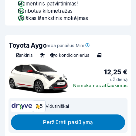
Momentinis patvirtinimas!
Neribotas kilometražas
Visiškas išankstinis mokėjimas
Toyota Aygo
arba panašus Mini
Rankinis
5
Oro kondicionierius
4
12,25 €
už dieną
Nemokamas atšaukimas
7,5
Vidutiniškai
Peržiūrėti pasiūlymą