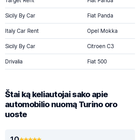
Target Rent
Fiat Panda
Sicily By Car
Fiat Panda
Italy Car Rent
Opel Mokka
Sicily By Car
Citroen C3
Drivalia
Fiat 500
Štai ką keliautojai sako apie
automobilio nuomą Turino oro
uoste
10