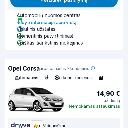
Peržiūrėti pasiūlymą
Automobilių nuomos centras
Rodyti informaciją apie vietą
Vidutinis užstatas
Momentinis patvirtinimas!
Visiškas išankstinis mokėjimas
Opel Corsa
arba panašus Ekonominis
Automatinis
5
Oro kondicionierius
4
14,90 €
už dieną
Nemokamas atšaukimas
7,5
Vidutiniškai