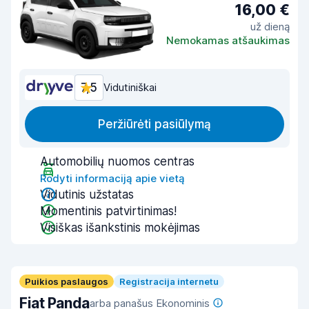
16,00 €
už dieną
Nemokamas atšaukimas
7,5
Vidutiniškai
Peržiūrėti pasiūlymą
Automobilių nuomos centras
Rodyti informaciją apie vietą
Vidutinis užstatas
Momentinis patvirtinimas!
Visiškas išankstinis mokėjimas
Puikios paslaugos
Registracija internetu
Fiat Panda
arba panašus Ekonominis