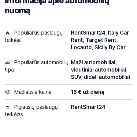
Informacija apie automobilių
nuomą
🔥
Populiarūs paslaugų
RentSmart24, Italy Car
teikėjai
Rent, Target Rent,
Locauto, Sicily By Car
🚗
Populiarūs automobilių
Maži automobiliai,
tipai
vidutiniai automobiliai,
SUV, dideli automobiliai
🤑
Mažiausia kaina
16 € už dieną
👛
Pigiausių paslaugų
RentSmart24
teikėjas