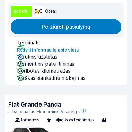
8,0
Gerai
Peržiūrėti pasiūlymą
Terminale
Rodyti informaciją apie vietą
Vidutinis užstatas
Momentinis patvirtinimas!
Neribotas kilometražas
Visiškas išankstinis mokėjimas
Fiat Grande Panda
arba panašus Ekonominis Visureigis
Automatinis
5
Oro kondicionierius
4