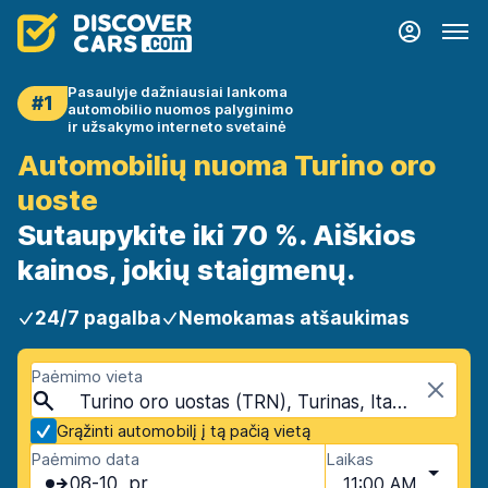
Pasaulyje dažniausiai lankoma
#1
automobilio nuomos palyginimo
ir užsakymo interneto svetainė
Automobilių nuoma Turino oro
uoste
Sutaupykite iki 70 %. Aiškios
kainos, jokių staigmenų.
24/7 pagalba
Nemokamas atšaukimas
Paėmimo vieta
Turino oro uostas (TRN), Turinas, Italija - Žemyninė dalis
Grąžinti automobilį į tą pačią vietą
Paėmimo data
Laikas
08-10, pr
11:00 AM