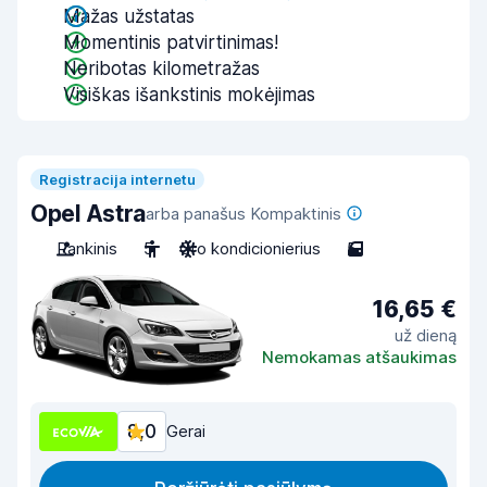
Mažas užstatas
Momentinis patvirtinimas!
Neribotas kilometražas
Visiškas išankstinis mokėjimas
Registracija internetu
Opel Astra
arba panašus Kompaktinis
Rankinis
5
Oro kondicionierius
5
16,65 €
už dieną
Nemokamas atšaukimas
8,0
Gerai