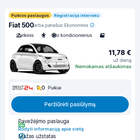
Puikios paslaugos
Registracija internetu
Fiat 500
arba panašus Ekonominis
Rankinis
4
Oro kondicionierius
3
11,78 €
už dieną
Nemokamas atšaukimas
9,0
Puikiai
Peržiūrėti pasiūlymą
Pavežėjimo paslauga
Rodyti informaciją apie vietą
Mažas užstatas