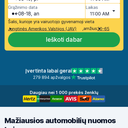
Grąžinimo data
Laikas
08-18, an
11:00 AM
Šalis, kurioje yra vairuotojo gyvenamoji vieta
,
amžius
Jungtinės Amerikos Valstijos (JAV)
30-65
Ieškoti dabar
Įvertinta labai gerai
279 894 apžvalgos
Daugiau nei 1 000 prekės ženklų
Mažiausios automobilių nuomos