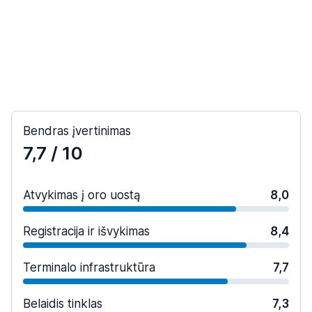
Bendras įvertinimas
7,7
/ 10
Atvykimas į oro uostą
8,0
Registracija ir išvykimas
8,4
Terminalo infrastruktūra
7,7
Belaidis tinklas
7,3